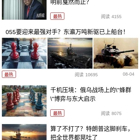
明前戛然而止？
最热
阅读
4155
055要迎来最强对手？东瀛万吨新驱已上船台！
08-04
最热
阅读
10695
千机压境：俄乌战场上的\"蜂群
\"博弈与东大启示
最热
阅读
8075
算了不打了？特朗普这脚刹车，
把全世界都晃吐了