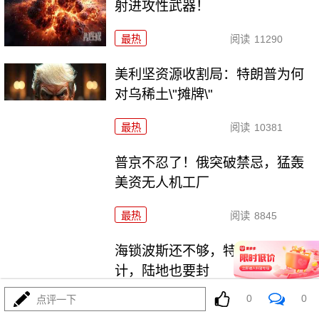
射进攻性武器！
最热
阅读
11290
美利坚资源收割局：特朗普为何
对乌稀土\"摊牌\"
最热
阅读
10381
普京不忍了！俄突破禁忌，猛轰
美资无人机工厂
最热
阅读
8845
海锁波斯还不够，特朗普又生毒
计，陆地也要封
0
0
点评一下
最热
阅读
8690