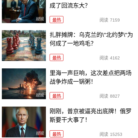
成了回流东大？
最热
阅读
7159
扎胖摊牌：乌克兰的\"北约梦\"为
何成了一地鸡毛？
最热
阅读
4162
里海一声巨响，这次差点把两场
战争炸成一锅粥！
最热
阅读
8827
刚刚，普京被逼亮出底牌！俄罗
斯要干大事了！
最热
阅读
15253