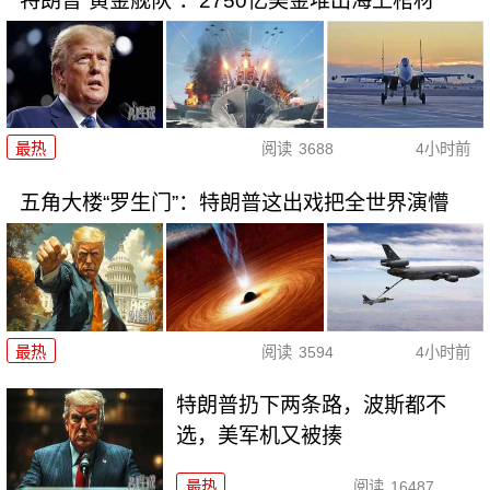
特朗普“黄金舰队”：2750亿美金堆出海上棺材
最热
阅读
3688
4小时前
五角大楼“罗生门”：特朗普这出戏把全世界演懵
最热
阅读
3594
4小时前
特朗普扔下两条路，波斯都不
选，美军机又被揍
最热
阅读
16487