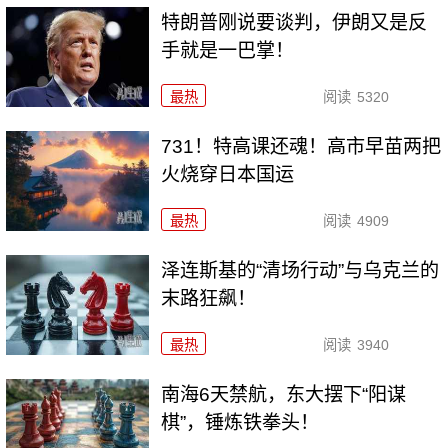
特朗普刚说要谈判，伊朗又是反
手就是一巴掌！
最热
阅读
5320
731！特高课还魂！高市早苗两把
火烧穿日本国运
最热
阅读
4909
泽连斯基的“清场行动”与乌克兰的
末路狂飙！
最热
阅读
3940
南海6天禁航，东大摆下“阳谋
棋”，锤炼铁拳头！