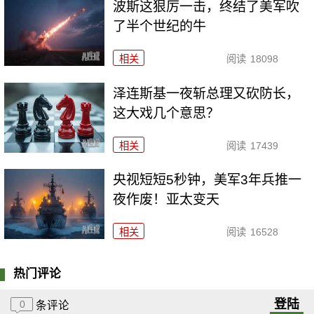
波斯这狠厉一击，终结了美军吹
了半个世纪的牛
相关
阅读
18098
泽连斯基一夜斩总理又砍防长，
这大戏几个意思？
相关
阅读
17439
央视短短5秒钟，美军3年兵推一
夜作废！亚太变天
相关
阅读
16528
热门评论
登陆
0
条评论