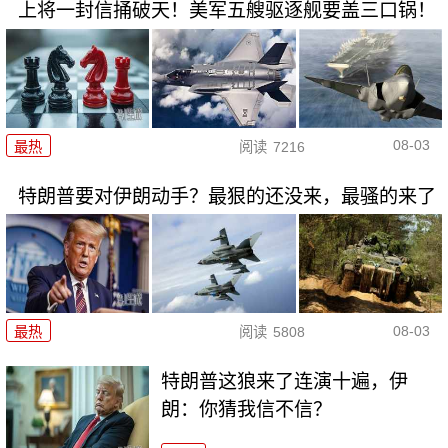
上将一封信捅破天！美军五艘驱逐舰要盖三口锅！
08-03
最热
阅读
7216
特朗普要对伊朗动手？最狠的还没来，最骚的来了
08-03
最热
阅读
5808
特朗普这狼来了连演十遍，伊
朗：你猜我信不信？