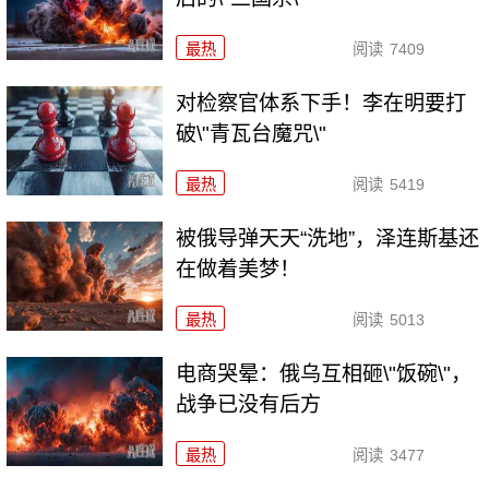
最热
阅读
7409
对检察官体系下手！李在明要打
破\"青瓦台魔咒\"
最热
阅读
5419
被俄导弹天天“洗地”，泽连斯基还
在做着美梦！
最热
阅读
5013
电商哭晕：俄乌互相砸\"饭碗\"，
战争已没有后方
最热
阅读
3477