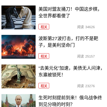
美国对盟友捅刀！中国这步棋，
全世界都看傻了
相关
阅读
34626
波斯第27波打击，打的不是靶
子，是美利坚命门
相关
阅读
25157
“去美元化”加速，美债无人问津，
东瀛被锁死！
相关
阅读
23276
生死时刻提前到来！俄乌战争终
到见分晓的时刻？