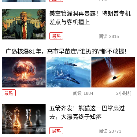
美空管漏洞再暴露！特朗普专机
差点与客机撞上
最热
阅读
2815
广岛核爆81年，高市早苗连\"谁扔的\"都不敢提！
最热
阅读
1884
2小时前
五箭齐发！熊猫这一巴掌扇过
去，大漂亮终于知疼
最热
阅读
20773