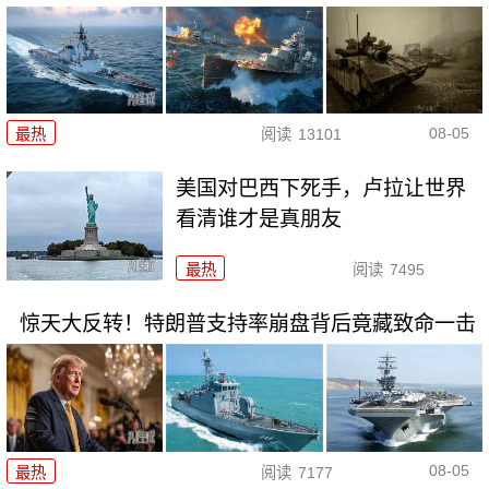
08-05
最热
阅读
13101
美国对巴西下死手，卢拉让世界
看清谁才是真朋友
最热
阅读
7495
惊天大反转！特朗普支持率崩盘背后竟藏致命一击
08-05
最热
阅读
7177