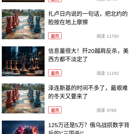
扎卢日内说的一句话，把北约的
脸按在地上摩擦
最热
阅读
11760
信息量很大！歼20越肩反杀，美
西方都不淡定了
最热
阅读
11192
泽连斯基的时间不多了，最艰难
的冬天又要来了
最热
阅读
9768
125万还是5万？俄乌战损数字背
后的\"三国杀\"