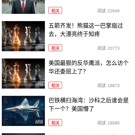
相关
阅读
22649
五箭齐发！熊猫这一巴掌扇过
去，大漂亮终于知疼
相关
阅读
20773
美国最狠的反华鹰派，怎么访个
华还委屈上了？
相关
阅读
18873
巴铁横扫海湾：沙科之后谁会是
下一个？美国懵了
相关
阅读
18580