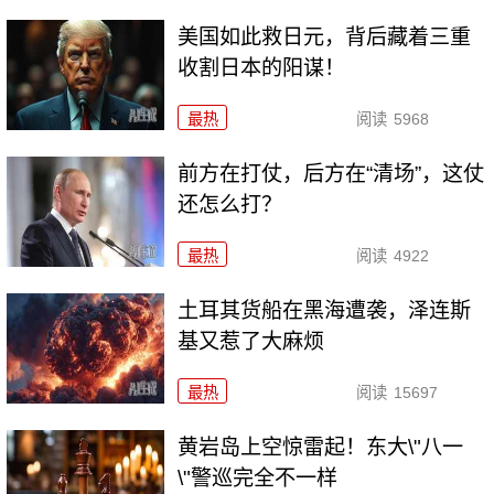
美国如此救日元，背后藏着三重
收割日本的阳谋！
最热
阅读
5968
前方在打仗，后方在“清场”，这仗
还怎么打？
最热
阅读
4922
土耳其货船在黑海遭袭，泽连斯
基又惹了大麻烦
最热
阅读
15697
黄岩岛上空惊雷起！东大\"八一
\"警巡完全不一样