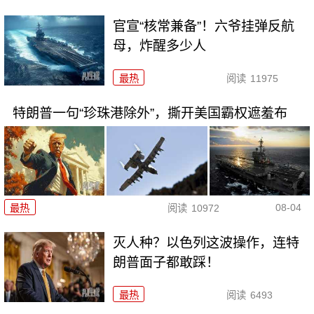
官宣“核常兼备”！六爷挂弹反航
母，炸醒多少人
最热
阅读
11975
特朗普一句“珍珠港除外”，撕开美国霸权遮羞布
08-04
最热
阅读
10972
灭人种？以色列这波操作，连特
朗普面子都敢踩！
最热
阅读
6493