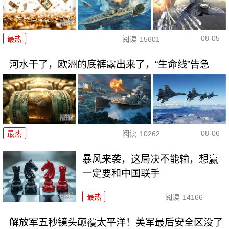
08-05
最热
阅读
15601
河水干了，欧洲的底裤露出来了，“生命线”告急
08-06
最热
阅读
10262
暴风来袭，这局决不能输，想赢
一定要和中国联手
最热
阅读
14166
解放军五秒镜头颠覆太平洋！美军最后安全区没了