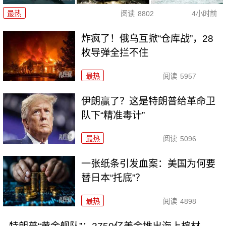
最热
阅读
8802
4小时前
炸疯了！俄乌互掀“仓库战”，28
枚导弹全拦不住
最热
阅读
5957
伊朗赢了？这是特朗普给革命卫
队下“精准毒计”
最热
阅读
5096
一张纸条引发血案：美国为何要
替日本“托底”？
最热
阅读
4898