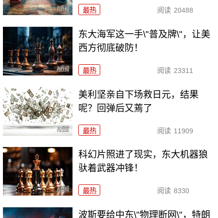
最热
阅读
20488
东大海军这一手\"普及牌\"，让美
西方彻底破防！
最热
阅读
23311
美利坚亲自下场救日元，结果
呢？回弹后又蔫了
最热
阅读
11909
科幻片照进了现实，东大机器狼
驮着武器冲锋！
最热
阅读
8330
波斯要给中东\"物理断网\"，特朗