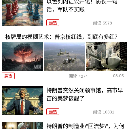
以色列内讧公开化！防长一句
话，军队不买账
最热
阅读
5578
核牌局的模糊艺术：普京核红线，到底有多红？
08-05
最热
阅读
4274
特朗普突然关闭领事馆，高市早
苗的美梦该醒了
最热
阅读
10331
特朗普的制造业\"回流梦\"，为何