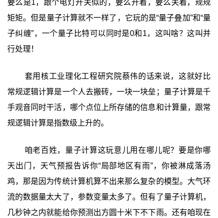
要么是1，跟个电灯开关似的，要么开着，要么关着，规规
矩矩。但是量子计算就不一样了，它玩的是“量子叠加”和“量
子纠缠”，一个量子比特可以同时是0和1，这叫啥？这叫并
行处理！
套用核工业理化工程研究院蔡伟的话来说，这就好比
常规逻辑计算是一个人去搬砖，一块一块垒；量子计算是千
手观音同时干活，哪个点位上所存储的信息和计算量，跟常
规逻辑计算是指数级上升的。
咱老百姓，量子计算这玩意儿用在哪儿呢？要是你哪
天出门，天气预报告诉你“局部地区有雨”，你被淋成落汤
鸡，那是因为传统计算机算不出来那么复杂的模型。大气环
流的数据量太大了，参数变量太多了。但有了量子计算机，
几秒钟之内就能给你预测出方圆十米下不下雨。还有咱现在