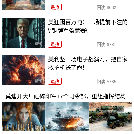
最热
阅读
8632
美狂囤百万吨：一场提前下注的
\"铜牌军备竞赛\"
最热
阅读
6781
美利坚一场电子战演习，把自家
救护机送了命！
最热
阅读
5735
莫迪开大！砸碎印军17个司令部，重组指挥结构