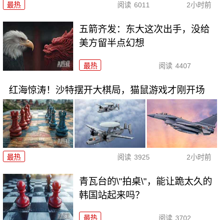
最热
阅读
6011
2小时前
五箭齐发：东大这次出手，没给
美方留半点幻想
最热
阅读
4407
红海惊涛！沙特摆开大棋局，猫鼠游戏才刚开场
最热
阅读
3925
2小时前
青瓦台的\"拍桌\"，能让跪太久的
韩国站起来吗？
最热
阅读
3702