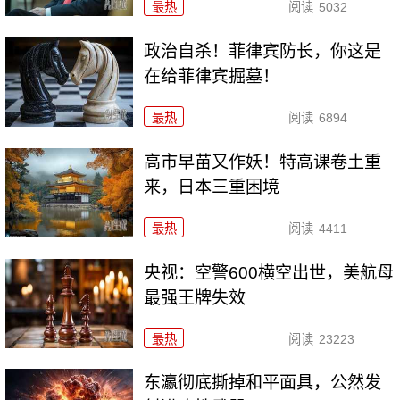
最热
阅读
5032
政治自杀！菲律宾防长，你这是
在给菲律宾掘墓！
最热
阅读
6894
高市早苗又作妖！特高课卷土重
来，日本三重困境
最热
阅读
4411
央视：空警600横空出世，美航母
最强王牌失效
最热
阅读
23223
东瀛彻底撕掉和平面具，公然发