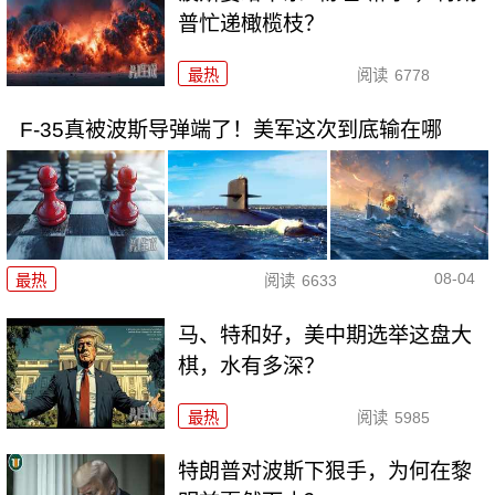
普忙递橄榄枝？
最热
阅读
6778
F-35真被波斯导弹端了！美军这次到底输在哪
08-04
最热
阅读
6633
马、特和好，美中期选举这盘大
棋，水有多深？
最热
阅读
5985
特朗普对波斯下狠手，为何在黎