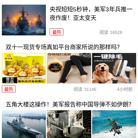
央视短短5秒钟，美军3年兵推一
夜作废！亚太变天
最热
阅读
16528
双十一现货专场真如平台商家所说的那样吗？
最热
阅读
31145
4小时前
五角大楼这操作！美军报告称中国导弹不如伊朗？