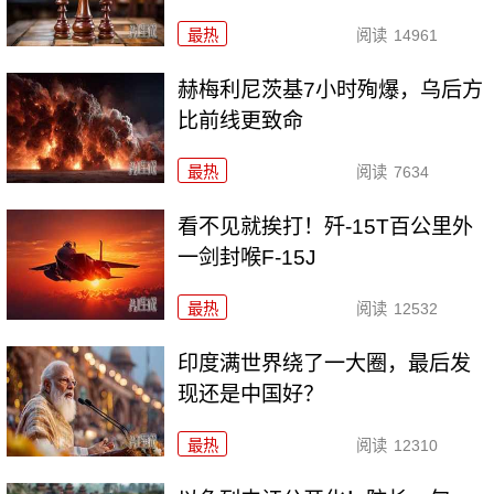
最热
阅读
14961
赫梅利尼茨基7小时殉爆，乌后方
比前线更致命
最热
阅读
7634
看不见就挨打！歼-15T百公里外
一剑封喉F-15J
最热
阅读
12532
印度满世界绕了一大圈，最后发
现还是中国好？
最热
阅读
12310