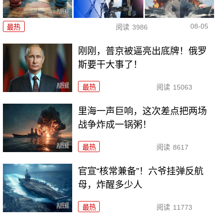
08-05
最热
阅读
3986
刚刚，普京被逼亮出底牌！俄罗
斯要干大事了！
最热
阅读
15063
里海一声巨响，这次差点把两场
战争炸成一锅粥！
最热
阅读
8617
官宣“核常兼备”！六爷挂弹反航
母，炸醒多少人
最热
阅读
11773