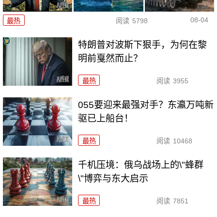
08-04
最热
阅读
5798
特朗普对波斯下狠手，为何在黎
明前戛然而止？
最热
阅读
3955
055要迎来最强对手？东瀛万吨新
驱已上船台！
最热
阅读
10468
千机压境：俄乌战场上的\"蜂群
\"博弈与东大启示
最热
阅读
7851