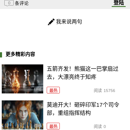
登陆
0
条评论
我来说两句
更多精彩内容
五箭齐发！熊猫这一巴掌扇过
去，大漂亮终于知疼
最热
阅读
15756
莫迪开大！砸碎印军17个司令
部，重组指挥结构
最热
阅读
0