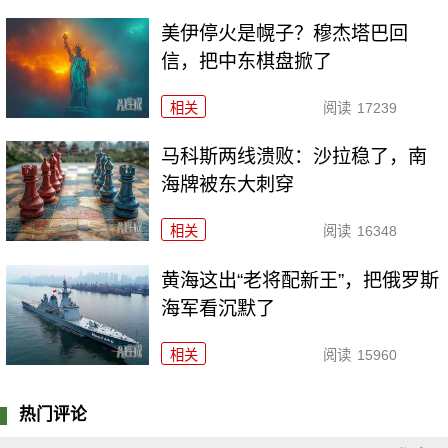
美伊停火是幌子？穆杰塔巴回
信，把中东棋盘掀了
相关
阅读
17239
马科斯两线溃败：沙拉稳了，南
海牌被东大刺穿
相关
阅读
16348
黄海这出“老将配新王”，把俄罗斯
海军看沉默了
相关
阅读
15960
热门评论