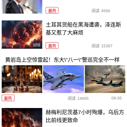
最热
阅读
4566
土耳其货船在黑海遭袭，泽连斯
基又惹了大麻烦
最热
阅读
15387
黄岩岛上空惊雷起！东大\"八一\"警巡完全不一样
08-05
最热
阅读
14665
赫梅利尼茨基7小时殉爆，乌后方
比前线更致命