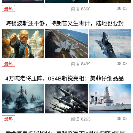
08-03
最热
阅读
8660
海锁波斯还不够，特朗普又生毒计，陆地也要封
08-03
最热
阅读
8499
4万吨老将压阵，054B新锐亮相：美菲仔细品品
08-03
最热
阅读
8263