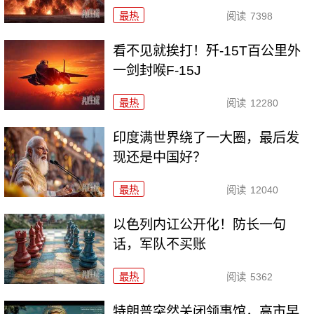
最热
阅读
7398
看不见就挨打！歼-15T百公里外
一剑封喉F-15J
最热
阅读
12280
印度满世界绕了一大圈，最后发
现还是中国好？
最热
阅读
12040
以色列内讧公开化！防长一句
话，军队不买账
最热
阅读
5362
特朗普突然关闭领事馆，高市早