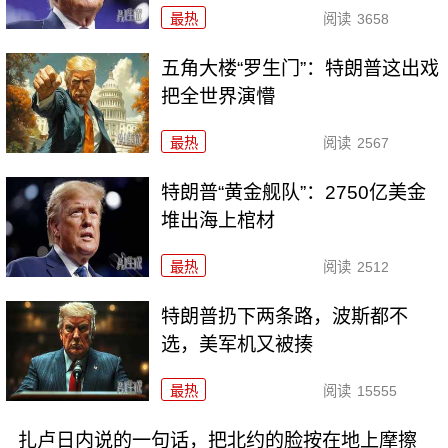
最热
阅读
3658
五角大楼“罗生门”：特朗普这出戏
把全世界演懵
最热
阅读
2567
特朗普“黄金舰队”：2750亿美金
堆出海上棺材
最热
阅读
2512
特朗普扔下两条路，波斯都不
选，美军机又被揍
最热
阅读
15555
扎卢日内说的一句话，把北约的脸按在地上摩擦