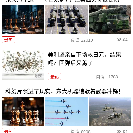
08-04
最热
阅读
22919
美利坚亲自下场救日元，结果
呢？回弹后又蔫了
最热
阅读
11708
科幻片照进了现实，东大机器狼驮着武器冲锋！
08-04
最热
阅读
8098