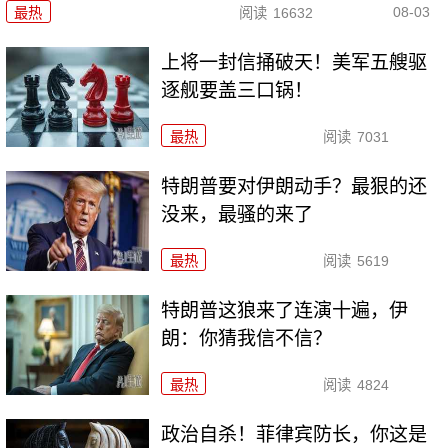
08-03
最热
阅读
16632
上将一封信捅破天！美军五艘驱
逐舰要盖三口锅！
最热
阅读
7031
特朗普要对伊朗动手？最狠的还
没来，最骚的来了
最热
阅读
5619
特朗普这狼来了连演十遍，伊
朗：你猜我信不信？
最热
阅读
4824
政治自杀！菲律宾防长，你这是