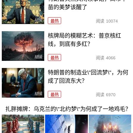
苗的美梦该醒了
最热
阅读
10074
核牌局的模糊艺术：普京核红
线，到底有多红？
最热
阅读
4066
特朗普的制造业\"回流梦\"，为何
成了回流东大？
最热
阅读
6970
扎胖摊牌：乌克兰的\"北约梦\"为何成了一地鸡毛？