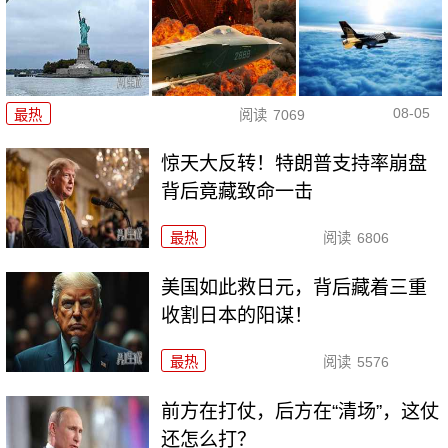
08-05
最热
阅读
7069
惊天大反转！特朗普支持率崩盘
背后竟藏致命一击
最热
阅读
6806
美国如此救日元，背后藏着三重
收割日本的阳谋！
最热
阅读
5576
前方在打仗，后方在“清场”，这仗
还怎么打？