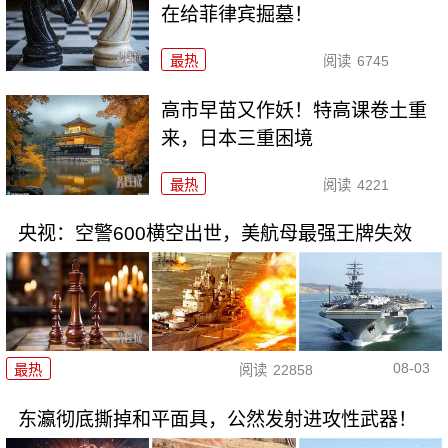
在给菲律宾掘墓！
最热
阅读
6745
高市早苗又作妖！特高课卷土重
来，日本三重困境
最热
阅读
4221
央视：空警600横空出世，美航母最强王牌失效
08-03
最热
阅读
22858
东瀛彻底撕掉和平面具，公然发射进攻性武器！