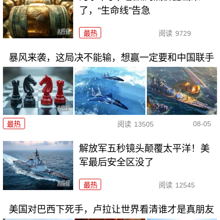
了，“生命线”告急
最热
阅读
9729
暴风来袭，这局决不能输，想赢一定要和中国联手
08-05
最热
阅读
13505
解放军五秒镜头颠覆太平洋！美
军最后安全区没了
最热
阅读
12545
美国对巴西下死手，卢拉让世界看清谁才是真朋友