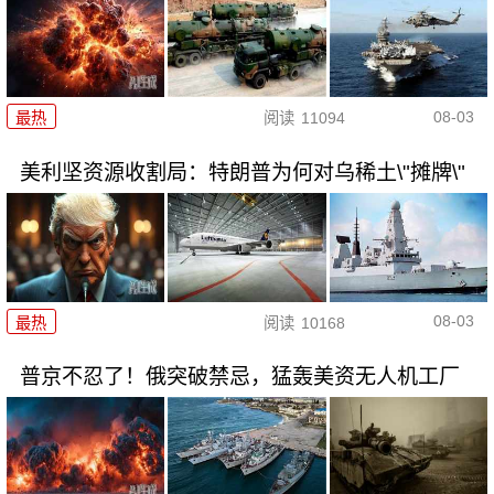
08-03
最热
阅读
11094
美利坚资源收割局：特朗普为何对乌稀土\"摊牌\"
08-03
最热
阅读
10168
普京不忍了！俄突破禁忌，猛轰美资无人机工厂