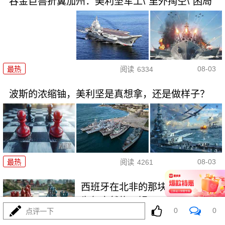
吞金巨兽折翼加州：美利坚军工\"里外掏空\"困局
08-03
最热
阅读
6334
波斯的浓缩铀，美利坚是真想拿，还是做样子？
08-03
最热
阅读
4261
西班牙在北非的那块飞地休达，
为何突然炸了锅
0
0
点评一下
最热
阅读
3877