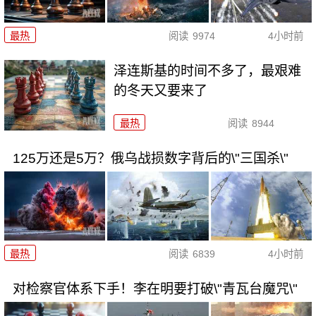
最热
阅读
9974
4小时前
泽连斯基的时间不多了，最艰难
的冬天又要来了
最热
阅读
8944
125万还是5万？俄乌战损数字背后的\"三国杀\"
最热
阅读
6839
4小时前
对检察官体系下手！李在明要打破\"青瓦台魔咒\"