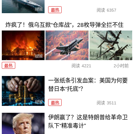
最热
阅读
6357
炸疯了！俄乌互掀“仓库战”，28枚导弹全拦不住
最热
阅读
4221
2小时前
一张纸条引发血案：美国为何要
替日本“托底”？
最热
阅读
3511
伊朗赢了？这是特朗普给革命卫
队下“精准毒计”