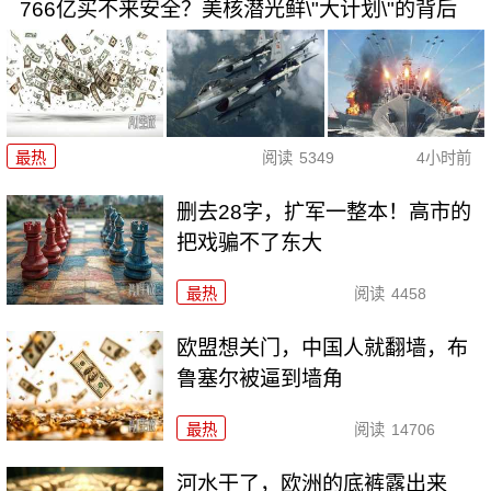
766亿买不来安全？美核潜光鲜\"大计划\"的背后
最热
阅读
5349
4小时前
删去28字，扩军一整本！高市的
把戏骗不了东大
最热
阅读
4458
欧盟想关门，中国人就翻墙，布
鲁塞尔被逼到墙角
最热
阅读
14706
河水干了，欧洲的底裤露出来