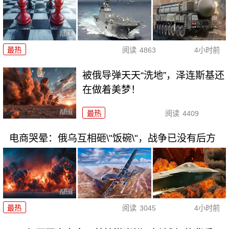
最热
阅读
4863
4小时前
被俄导弹天天“洗地”，泽连斯基还
在做着美梦！
最热
阅读
4409
电商哭晕：俄乌互相砸\"饭碗\"，战争已没有后方
最热
阅读
3045
4小时前