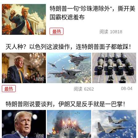
特朗普一句“珍珠港除外”，撕开美
国霸权遮羞布
最热
阅读
10818
灭人种？以色列这波操作，连特朗普面子都敢踩！
08-04
最热
阅读
6262
特朗普刚说要谈判，伊朗又是反手就是一巴掌！