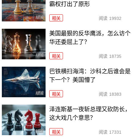
霸权打出了原形
相关
阅读
19932
美国最狠的反华鹰派，怎么访个
华还委屈上了？
相关
阅读
18735
巴铁横扫海湾：沙科之后谁会是
下一个？美国懵了
相关
阅读
18383
泽连斯基一夜斩总理又砍防长，
这大戏几个意思？
相关
阅读
17331