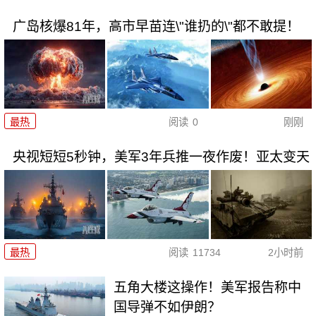
广岛核爆81年，高市早苗连\"谁扔的\"都不敢提！
最热
阅读
0
刚刚
央视短短5秒钟，美军3年兵推一夜作废！亚太变天
最热
阅读
11734
2小时前
五角大楼这操作！美军报告称中
国导弹不如伊朗？