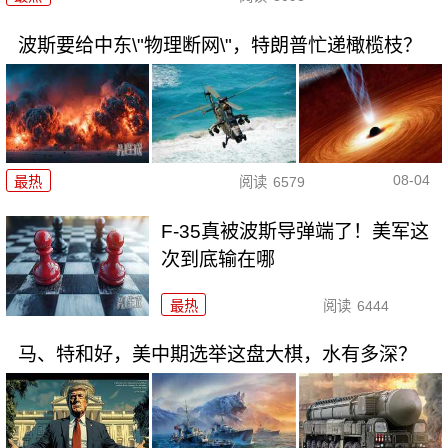
波斯要给中东\"物理断网\"，特朗普忙递橄榄枝？
08-04
最热
阅读
6579
F-35真被波斯导弹端了！美军这
次到底输在哪
最热
阅读
6444
马、特和好，美中期选举这盘大棋，水有多深？