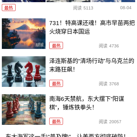
08-04
最热
阅读
5113
731！特高课还魂！高市早苗两把
火烧穿日本国运
最热
阅读
4736
泽连斯基的“清场行动”与乌克兰的
末路狂飙！
最热
阅读
3768
南海6天禁航，东大摆下“阳谋
棋”，锤炼铁拳头！
最热
阅读
20057
东大海军这一手\"普及牌\"，让美西方彻底破防！