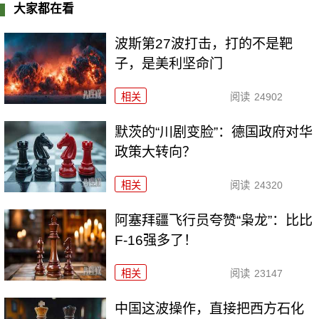
大家都在看
波斯第27波打击，打的不是靶
子，是美利坚命门
相关
阅读
24902
默茨的“川剧变脸”：德国政府对华
政策大转向？
相关
阅读
24320
阿塞拜疆飞行员夸赞“枭龙”：比比
F-16强多了！
相关
阅读
23147
中国这波操作，直接把西方石化