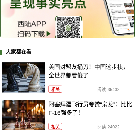
大家都在看
美国对盟友捅刀！中国这步棋，
全世界都看傻了
相关
阅读
35433
阿塞拜疆飞行员夸赞“枭龙”：比比
F-16强多了！
相关
阅读
24022