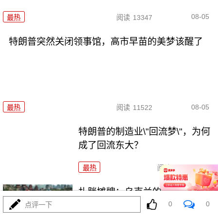
08-05
最热
阅读
13347
特朗普突然关闭领事馆，高市早苗的美梦该醒了
08-05
最热
阅读
11522
特朗普的制造业\"回流梦\"，为何
成了回流东大？
最热
阅读
8186
扎胖摊牌：乌克兰的\"北约梦\"为
0
0
何成了一地鸡毛？
点评一下