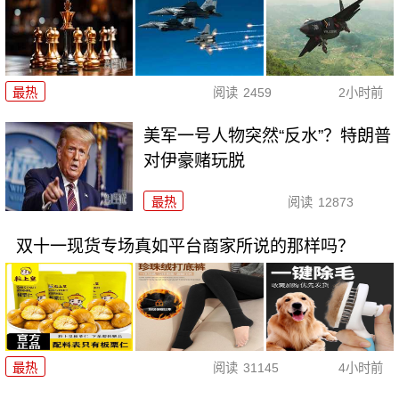
最热
阅读
2459
2小时前
美军一号人物突然“反水”？特朗普
对伊豪赌玩脱
最热
阅读
12873
双十一现货专场真如平台商家所说的那样吗？
最热
阅读
31145
4小时前