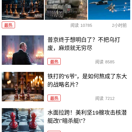
最热
阅读
10785
2小时前
普京终于想明白了？不把乌打
废，麻烦就无穷尽
最热
阅读
8585
铁打的“6爷”，是如何熬成了东大
的战略名片？
最热
阅读
7212
水面拉跨！美利坚19艘攻击核潜
艇改\"暗杀艇\"？