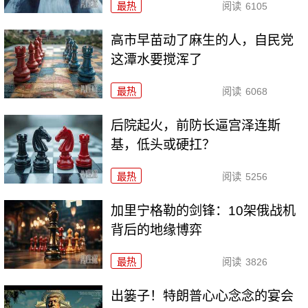
最热
阅读
6105
高市早苗动了麻生的人，自民党
这潭水要搅浑了
最热
阅读
6068
后院起火，前防长逼宫泽连斯
基，低头或硬扛？
最热
阅读
5256
加里宁格勒的剑锋：10架俄战机
背后的地缘博弈
最热
阅读
3826
出篓子！特朗普心心念念的宴会