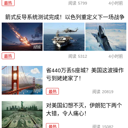
最热
阅读
5799
4小时前
箭式反导系统测试完成！以色列重定义下一场战争
最热
阅读
5312
4小时前
省440万丢5座城？美国这波操作
亏到姥姥家了！
最热
阅读
20819
对美国幻想不灭，伊朗犯下两个
大错，令人痛心！
最热
阅读
15082