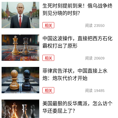
生死时刻提前到来！俄乌战争终
到见分晓的时刻？
相关
阅读
23550
中国这波操作，直接把西方石化
霸权打出了原形
相关
阅读
20609
菲律宾告洋状，中国直接上水
炮：炮灰代价才开始
相关
阅读
19485
美国最狠的反华鹰派，怎么访个
华还委屈上了？