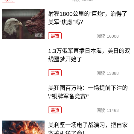
射程1800公里的“巨炮”，治得了
美军“焦虑”吗？
最热
阅读
16008
1.3万俄军直插日本海，美日的双
线噩梦开始了
最热
阅读
13888
美狂囤百万吨：一场提前下注的
\"铜牌军备竞赛\"
最热
阅读
11463
美利坚一场电子战演习，把自家
救护机送了命！