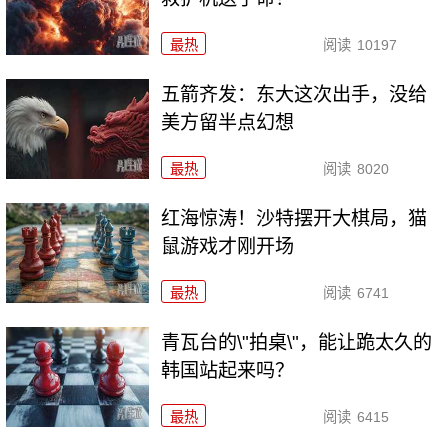
最热
阅读
10197
五箭齐发：东大这次出手，没给
美方留半点幻想
最热
阅读
8020
红海惊涛！沙特摆开大棋局，猫
鼠游戏才刚开场
最热
阅读
6741
青瓦台的\"拍桌\"，能让跪太久的
韩国站起来吗？
最热
阅读
6415