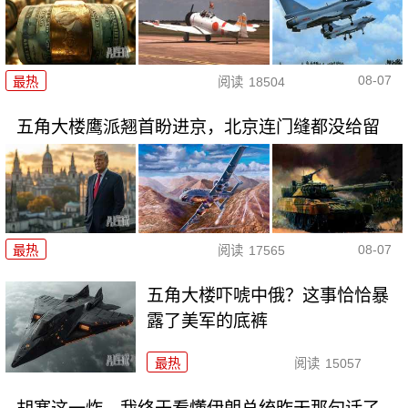
08-07
最热
阅读
18504
五角大楼鹰派翘首盼进京，北京连门缝都没给留
08-07
最热
阅读
17565
五角大楼吓唬中俄？这事恰恰暴
露了美军的底裤
最热
阅读
15057