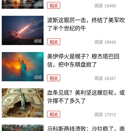
相关
阅读
19460
波斯这狠厉一击，终结了美军吹
了半个世纪的牛
相关
阅读
18646
美伊停火是幌子？穆杰塔巴回
信，把中东棋盘掀了
相关
阅读
18167
血条见底？美利坚这艘巨轮，或
许撑不了多久了
相关
阅读
17972
马科斯两线溃败：沙拉稳了，南