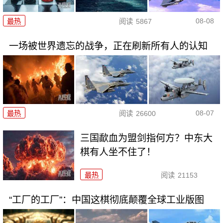
08-08
最热
阅读
5867
一场被世界遗忘的战争，正在刷新所有人的认知
08-07
最热
阅读
26600
三国歃血为盟剑指何方？中东大
棋有人坐不住了！
最热
阅读
21153
“工厂的工厂”：中国这棋彻底颠覆全球工业版图