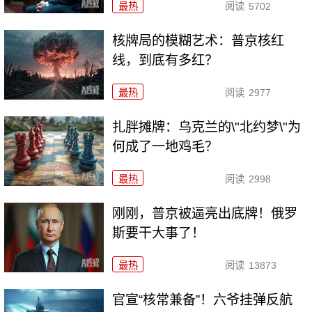
最热
阅读
5702
核牌局的模糊艺术：普京核红
线，到底有多红？
最热
阅读
2977
扎胖摊牌：乌克兰的\"北约梦\"为
何成了一地鸡毛？
最热
阅读
2998
刚刚，普京被逼亮出底牌！俄罗
斯要干大事了！
最热
阅读
13873
官宣“核常兼备”！六爷挂弹反航