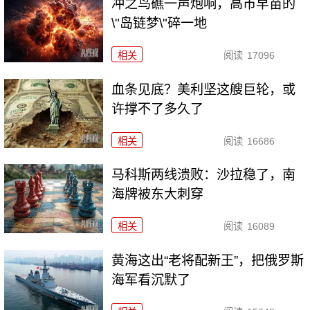
冲之鸟礁一声炮响，高市早苗的
\"岛链梦\"碎一地
相关
阅读
17096
血条见底？美利坚这艘巨轮，或
许撑不了多久了
相关
阅读
16686
马科斯两线溃败：沙拉稳了，南
海牌被东大刺穿
相关
阅读
16089
黄海这出“老将配新王”，把俄罗斯
海军看沉默了