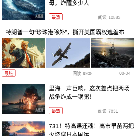
母，炸醒多少人
最热
阅读
10583
特朗普一句“珍珠港除外”，撕开美国霸权遮羞布
08-04
最热
阅读
9908
里海一声巨响，这次差点把两场
战争炸成一锅粥！
最热
阅读
7831
731！特高课还魂！高市早苗两把
火烧穿日本国运