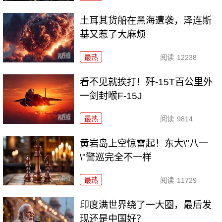
土耳其货船在黑海遭袭，泽连斯
基又惹了大麻烦
最热
阅读
12238
看不见就挨打！歼-15T百公里外
一剑封喉F-15J
最热
阅读
9814
黄岩岛上空惊雷起！东大\"八一
\"警巡完全不一样
最热
阅读
11729
印度满世界绕了一大圈，最后发
现还是中国好？