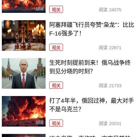
相关
阅读
24075
阿塞拜疆飞行员夸赞“枭龙”：比比
F-16强多了！
相关
阅读
22871
生死时刻提前到来！俄乌战争终
到见分晓的时刻？
相关
阅读
21733
打了4年半，俄回过神，最大对手
不是乌克兰？
相关
阅读
20031