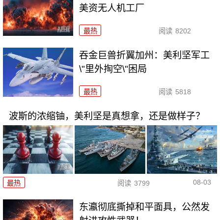
美资无人机工厂
最热
阅读
8202
吞金巨兽折翼加州：美利坚军工
\"里外掏空\"困局
最热
阅读
5818
波斯的浓缩铀，美利坚是真想拿，还是做样子？
08-03
最热
阅读
3799
东瀛彻底撕掉和平面具，公然发