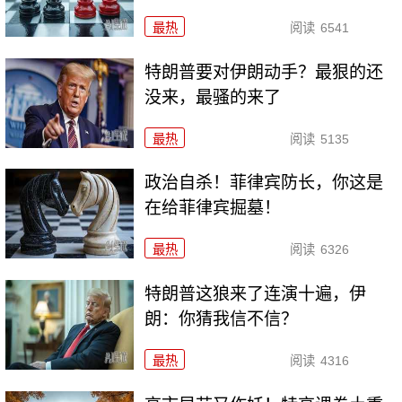
最热
阅读
6541
特朗普要对伊朗动手？最狠的还
没来，最骚的来了
最热
阅读
5135
政治自杀！菲律宾防长，你这是
在给菲律宾掘墓！
最热
阅读
6326
特朗普这狼来了连演十遍，伊
朗：你猜我信不信？
最热
阅读
4316