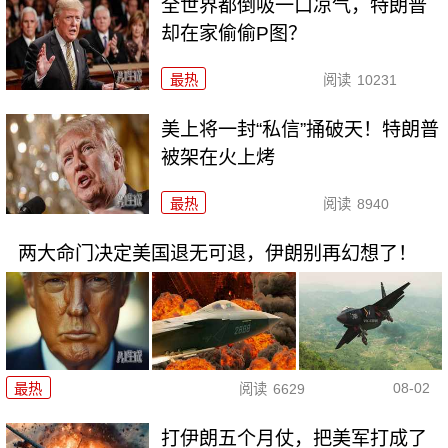
全世界都倒吸一口凉气，特朗普
却在家偷偷P图？
最热
阅读
10231
美上将一封“私信”捅破天！特朗普
被架在火上烤
最热
阅读
8940
两大命门决定美国退无可退，伊朗别再幻想了！
08-02
最热
阅读
6629
打伊朗五个月仗，把美军打成了