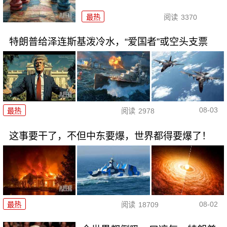
最热
阅读
3370
特朗普给泽连斯基泼冷水，“爱国者”或空头支票
08-03
最热
阅读
2978
这事要干了，不但中东要爆，世界都得要爆了！
08-02
最热
阅读
18709