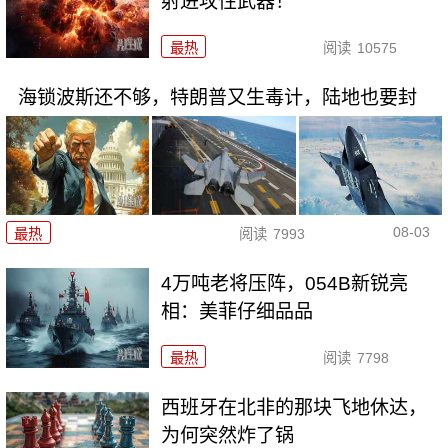
射进攻性武器！
最热
阅读
10575
海锁波斯还不够，特朗普又生毒计，陆地也要封
08-03
最热
阅读
7993
4万吨老将压阵，054B新锐亮
相：美菲仔细品品
最热
阅读
7798
西班牙在北非的那块飞地休达，
为何突然炸了锅