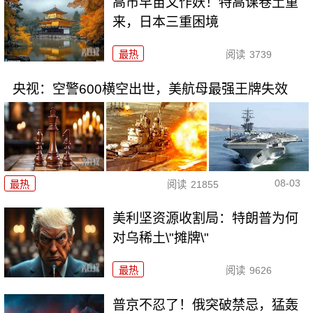
高市早苗又作妖！特高课卷土重
来，日本三重困境
最热
阅读
3739
央视：空警600横空出世，美航母最强王牌失效
08-03
最热
阅读
21855
美利坚资源收割局：特朗普为何
对乌稀土\"摊牌\"
最热
阅读
9626
普京不忍了！俄突破禁忌，猛轰