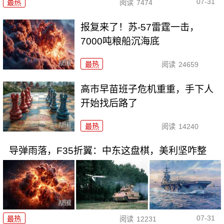
07-31
最热
阅读
7474
报复来了！苏-57雷霆一击，
7000吨粮船沉海底
最热
阅读
24659
高市早苗班子危机重重，手下人
开始找后路了
最热
阅读
14240
导弹雨落，F35折翼：中东这盘棋，美利坚咋整
07-31
最热
阅读
12231