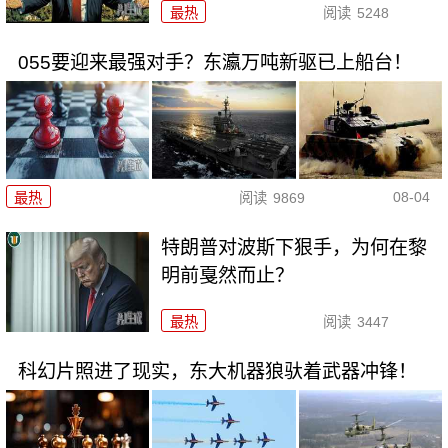
最热
阅读
5248
055要迎来最强对手？东瀛万吨新驱已上船台！
08-04
最热
阅读
9869
特朗普对波斯下狠手，为何在黎
明前戛然而止？
最热
阅读
3447
科幻片照进了现实，东大机器狼驮着武器冲锋！