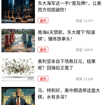
东大海军这一手\"普及牌\"，让美
西方彻底破防！
最热
阅读
21747
南海6天禁航，东大摆下“阳谋
棋”，锤炼铁拳头！
最热
阅读
18875
美利坚亲自下场救日元，结果
呢？回弹后又蔫了
最热
阅读
11108
马、特和好，美中期选举这盘大
棋，水有多深？