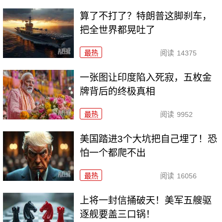
算了不打了？特朗普这脚刹车，
把全世界都晃吐了
最热
阅读
14375
一张图让印度陷入死寂，五枚金
牌背后的终极真相
最热
阅读
9952
美国踏进3个大坑把自己埋了！恐
怕一个都爬不出
最热
阅读
16056
上将一封信捅破天！美军五艘驱
逐舰要盖三口锅！