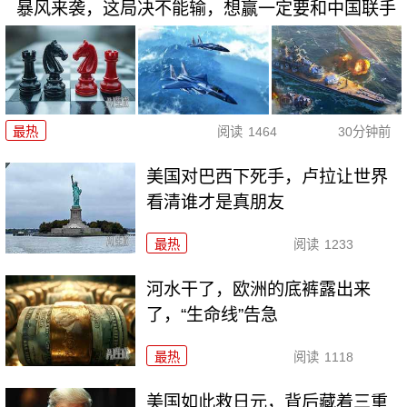
暴风来袭，这局决不能输，想赢一定要和中国联手
最热
阅读
1464
30分钟前
美国对巴西下死手，卢拉让世界
看清谁才是真朋友
最热
阅读
1233
河水干了，欧洲的底裤露出来
了，“生命线”告急
最热
阅读
1118
美国如此救日元，背后藏着三重