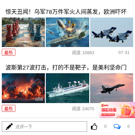
惊天丑闻！乌军78万件军火人间蒸发，欧洲吓坏
07-31
最热
阅读
10883
波斯第27波打击，打的不是靶子，是美利坚命门
07-31
最热
阅读
24075
岐阜基地2枚新导弹，把东瀛军国
0
0
点评一下
主义底牌掀开