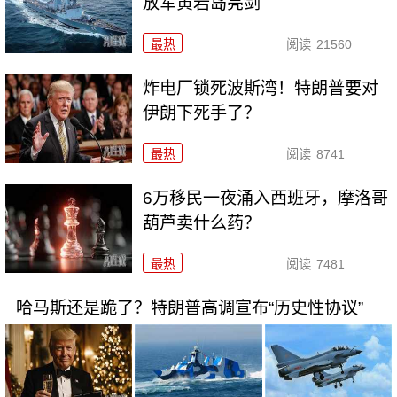
放军黄岩岛亮剑
最热
阅读
21560
炸电厂锁死波斯湾！特朗普要对
伊朗下死手了？
最热
阅读
8741
6万移民一夜涌入西班牙，摩洛哥
葫芦卖什么药？
最热
阅读
7481
哈马斯还是跪了？特朗普高调宣布“历史性协议”