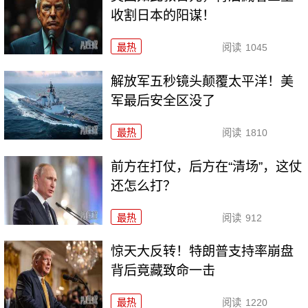
收割日本的阳谋！
最热
阅读
1045
解放军五秒镜头颠覆太平洋！美
军最后安全区没了
最热
阅读
1810
前方在打仗，后方在“清场”，这仗
还怎么打？
最热
阅读
912
惊天大反转！特朗普支持率崩盘
背后竟藏致命一击
最热
阅读
1220