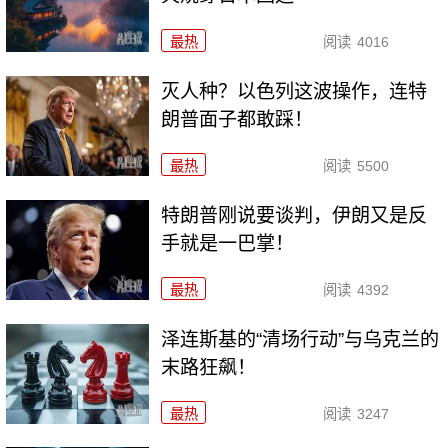
最热
阅读
4016
灭人种？以色列这波操作，连特
朗普面子都敢踩！
最热
阅读
5500
特朗普刚说要谈判，伊朗又是反
手就是一巴掌！
最热
阅读
4392
泽连斯基的“清场行动”与乌克兰的
末路狂飙！
最热
阅读
3247