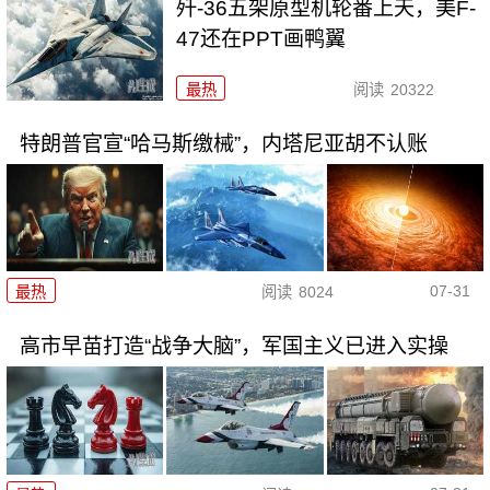
歼-36五架原型机轮番上天，美F-
47还在PPT画鸭翼
最热
阅读
20322
特朗普官宣“哈马斯缴械”，内塔尼亚胡不认账
07-31
最热
阅读
8024
高市早苗打造“战争大脑”，军国主义已进入实操