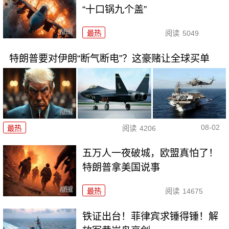
“十口锅九个盖”
最热
阅读
5049
特朗普要对伊朗“断气断电”？这豪赌让全球买单
08-02
最热
阅读
4206
五万人一夜破城，欧盟真怕了！
特朗普拿美国说事
最热
阅读
14675
铁证出台！菲律宾求锤得锤！解