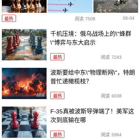
08-04
最热
阅读
7508
千机压境：俄乌战场上的\"蜂群
\"博弈与东大启示
最热
阅读
7243
波斯要给中东\"物理断网\"，特朗
普忙递橄榄枝？
最热
阅读
6038
F-35真被波斯导弹端了！美军这
次到底输在哪
最热
阅读
5964