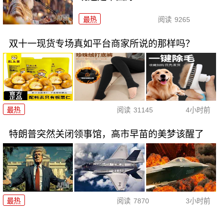
最热
阅读
9265
双十一现货专场真如平台商家所说的那样吗？
最热
阅读
31145
4小时前
特朗普突然关闭领事馆，高市早苗的美梦该醒了
最热
阅读
7870
3小时前