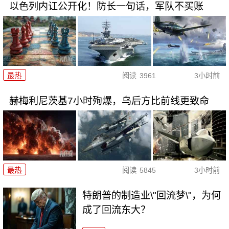
以色列内讧公开化！防长一句话，军队不买账
最热
阅读
3961
3小时前
赫梅利尼茨基7小时殉爆，乌后方比前线更致命
最热
阅读
5845
3小时前
特朗普的制造业\"回流梦\"，为何
成了回流东大？