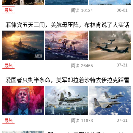
08-01
最热
阅读
10124
菲律宾五天三闹，美航母压阵，布林肯说了大实话
07-31
最热
阅读
26465
爱国者只剩半条命，美军却拉着沙特去伊拉克踩雷
07-31
最热
阅读
11673