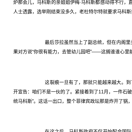
炉那会儿，马科斯的亲姐姐伊梅·马科斯都感动得不行，
人士透露，选举刚结束没多久，老杜特尔特就要求马科斯
最后莎拉虽然当上了副总统，但在内阁里
果对方说“你很有能力，去管幼儿园吧”——这搁谁谁心里
这裂痕一旦有了，那就只能越来越大。到
开宣告：咱们不是一伙的了。紧接着到了11月，一件石破
统马科斯”。这话一出口，整个菲律宾政坛那是炸开了锅
在这之后，马科斯政府不仅开始配合国际刑