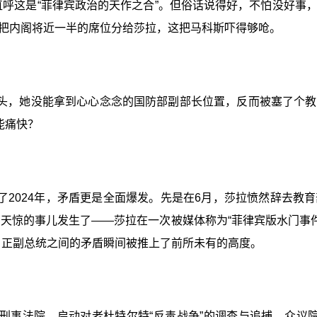
直呼这是“菲律宾政治的天作之合”。但俗话说得好，不怕没好事
把内阁将近一半的席位分给莎拉，这把马科斯吓得够呛。
头，她没能拿到心心念念的国防部副部长位置，反而被塞了个教
能痛快？
了2024年，矛盾更是全面爆发。先是在6月，莎拉愤然辞去教
天惊的事儿发生了——莎拉在一次被媒体称为“菲律宾版水门事
，正副总统之间的矛盾瞬间被推上了前所未有的高度。
事法院，启动对老杜特尔特“反毒战争”的调查与追捕，众议院更