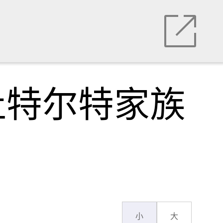
杜特尔特家族
小
大