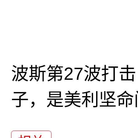
波斯第27波打
子，是美利坚命