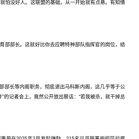
，就怕没好人。这联盟的基础，从一开始就有点悬。有知情
育部部长。这就好比你去应聘特种部队指挥官的岗位，结
育部部长等内阁职务，彻底退出马科斯内阁，这几乎等于公
件”的记者会上，竟然公开放出狠话：“若我被杀，就干掉总
是在2025年2月发起弹劾，215名议员联署指控莎拉腐