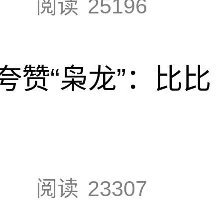
阅读
25196
夸赞“枭龙”：比比
阅读
23307