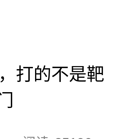
击，打的不是靶
门