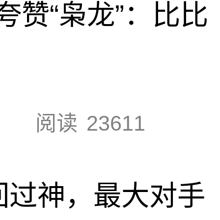
夸赞“枭龙”：比比
阅读
23611
回过神，最大对手