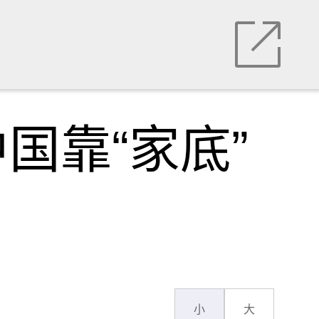
国靠“家底”
小
大