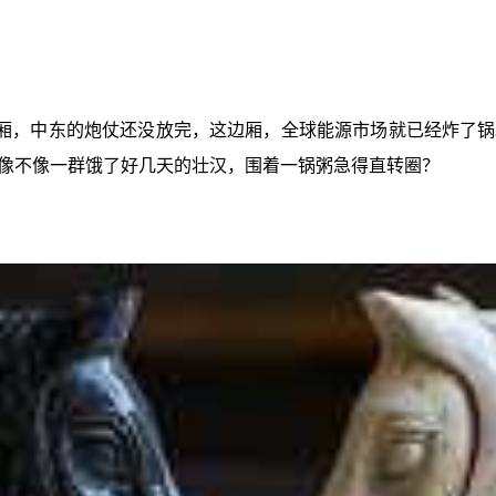
厢，中东的炮仗还没放完，这边厢，全球能源市场就已经炸了锅
像不像一群饿了好几天的壮汉，围着一锅粥急得直转圈？