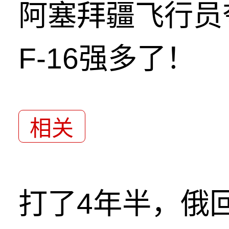
阿塞拜疆飞行员
F-16强多了！
相关
打了4年半，俄