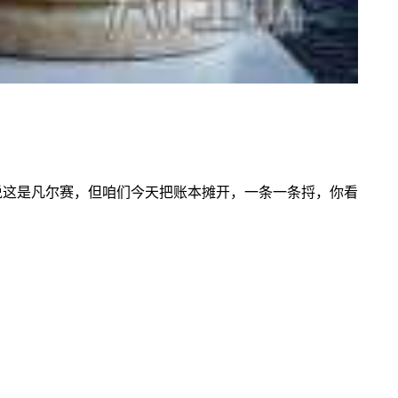
说这是凡尔赛，但咱们今天把账本摊开，一条一条捋，你看