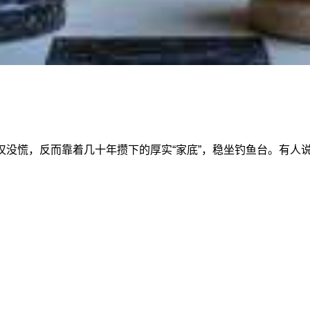
仅没慌，反而靠着几十年攒下的厚实“家底”，稳坐钓鱼台。有人