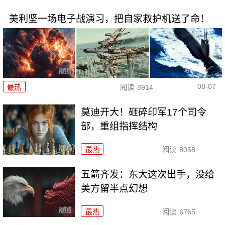
美利坚一场电子战演习，把自家救护机送了命！
08-07
最热
阅读
8914
莫迪开大！砸碎印军17个司令
部，重组指挥结构
最热
阅读
8058
五箭齐发：东大这次出手，没给
美方留半点幻想
最热
阅读
6765