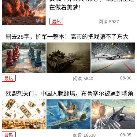
在做着美梦！
最热
阅读
5937
删去28字，扩军一整本！高市的把戏骗不了东大
08-06
最热
阅读
5640
欧盟想关门，中国人就翻墙，布鲁塞尔被逼到墙角
08-05
最热
阅读
16630