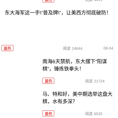
东大海军这一手\"普及牌\"，让美西方彻底破防！
08-04
最热
阅读
24644
南海6天禁航，东大摆下“阳谋
棋”，锤炼铁拳头！
最热
阅读
21724
马、特和好，美中期选举这盘大
棋，水有多深？
最热
阅读
6525