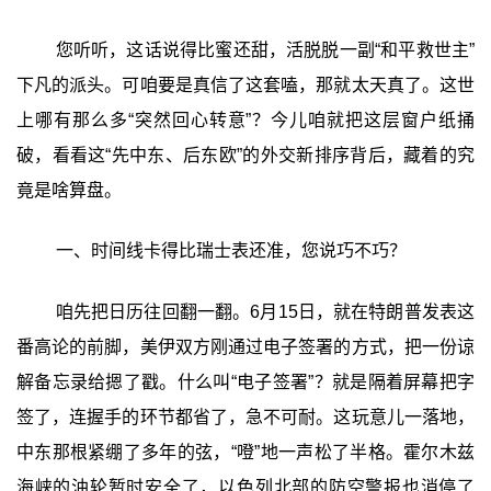
您听听，这话说得比蜜还甜，活脱脱一副“和平救世主”
下凡的派头。可咱要是真信了这套嗑，那就太天真了。这世
上哪有那么多“突然回心转意”？今儿咱就把这层窗户纸捅
破，看看这“先中东、后东欧”的外交新排序背后，藏着的究
竟是啥算盘。
一、时间线卡得比瑞士表还准，您说巧不巧？
咱先把日历往回翻一翻。6月15日，就在特朗普发表这
番高论的前脚，美伊双方刚通过电子签署的方式，把一份谅
解备忘录给摁了戳。什么叫“电子签署”？就是隔着屏幕把字
签了，连握手的环节都省了，急不可耐。这玩意儿一落地，
中东那根紧绷了多年的弦，“噔”地一声松了半格。霍尔木兹
海峡的油轮暂时安全了，以色列北部的防空警报也消停了