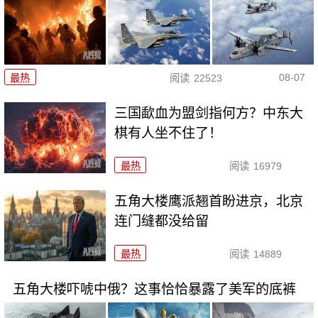
08-07
最热
阅读
22523
三国歃血为盟剑指何方？中东大
棋有人坐不住了！
最热
阅读
16979
五角大楼鹰派翘首盼进京，北京
连门缝都没给留
最热
阅读
14889
五角大楼吓唬中俄？这事恰恰暴露了美军的底裤