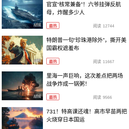
官宣“核常兼备”！六爷挂弹反航
母，炸醒多少人
最热
阅读
12744
特朗普一句“珍珠港除外”，撕开美
国霸权遮羞布
最热
阅读
11667
里海一声巨响，这次差点把两场
战争炸成一锅粥！
最热
阅读
9566
731！特高课还魂！高市早苗两把
火烧穿日本国运