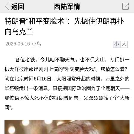
返回
西陆军情
特朗普“和平变脸术”：先摁住伊朗再扑
向乌克兰
小
大
2026-06-16
小鸟
各位老铁，今儿咱不聊天气，也不侃大山，专门扒一
扒大洋彼岸那出刚刚上演的“外交变脸大戏”。您猜怎么着？
就在北京时间6月16日，太阳照常升起的时候，万里之外的
华盛顿传出一条消息，直接把国际政治圈炸了个底朝天——
那位语不惊人死不休的特朗普同志，又双叒叕搞了个“大新
闻”。