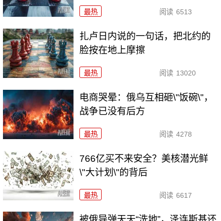
最热
阅读
6513
扎卢日内说的一句话，把北约的
脸按在地上摩擦
最热
阅读
13020
电商哭晕：俄乌互相砸\"饭碗\"，
战争已没有后方
最热
阅读
4278
766亿买不来安全？美核潜光鲜
\"大计划\"的背后
最热
阅读
6617
被俄导弹天天“洗地”，泽连斯基还