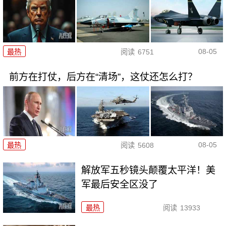
08-05
最热
阅读
6751
前方在打仗，后方在“清场”，这仗还怎么打？
08-05
最热
阅读
5608
解放军五秒镜头颠覆太平洋！美
军最后安全区没了
最热
阅读
13933