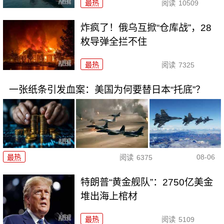
最热
阅读
10509
炸疯了！俄乌互掀“仓库战”，28
枚导弹全拦不住
最热
阅读
7325
一张纸条引发血案：美国为何要替日本“托底”？
08-06
最热
阅读
6375
特朗普“黄金舰队”：2750亿美金
堆出海上棺材
最热
阅读
5109