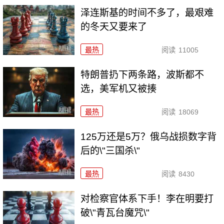
泽连斯基的时间不多了，最艰难
的冬天又要来了
最热
阅读
11005
特朗普扔下两条路，波斯都不
选，美军机又被揍
最热
阅读
18069
125万还是5万？俄乌战损数字背
后的\"三国杀\"
最热
阅读
8430
对检察官体系下手！李在明要打
破\"青瓦台魔咒\"