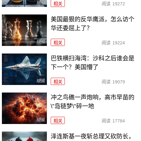
相关
阅读
19272
美国最狠的反华鹰派，怎么访个
华还委屈上了？
相关
阅读
19224
巴铁横扫海湾：沙科之后谁会是
下一个？美国懵了
相关
阅读
19079
冲之鸟礁一声炮响，高市早苗的
\"岛链梦\"碎一地
相关
阅读
17784
泽连斯基一夜斩总理又砍防长，