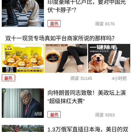
印度豪赌千亿卢比，要对中国光
伏“卡脖子”？
最热
阅读
8176
双十一现货专场真如平台商家所说的那样吗？
最热
阅读
31145
4小时前
向特朗普同志致敬！美政坛上演
“超级抹红大赛”
最热
阅读
9263
1.3万俄军直插日本海，美日的双