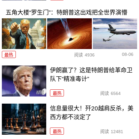
五角大楼“罗生门”：特朗普这出戏把全世界演懵
08-06
最热
阅读
4936
伊朗赢了？这是特朗普给革命卫
队下“精准毒计”
最热
阅读
6564
信息量很大！歼20越肩反杀，美
西方都不淡定了
最热
阅读
12481