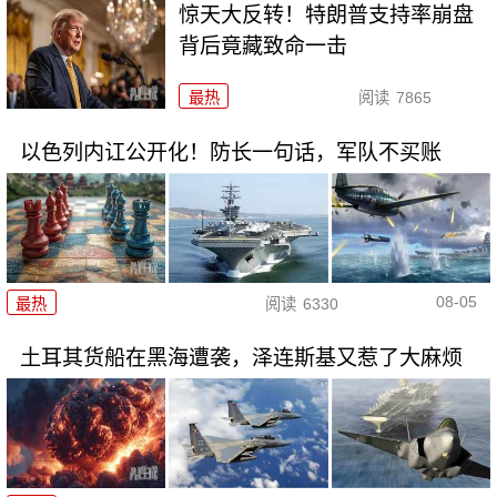
惊天大反转！特朗普支持率崩盘
背后竟藏致命一击
最热
阅读
7865
以色列内讧公开化！防长一句话，军队不买账
08-05
最热
阅读
6330
土耳其货船在黑海遭袭，泽连斯基又惹了大麻烦