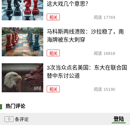
这大戏几个意思？
相关
阅读
17769
马科斯两线溃败：沙拉稳了，南
海牌被东大刺穿
相关
阅读
16818
3次当众点名美国：东大在联合国
替中东讨公道
相关
阅读
15190
热门评论
登陆
0
条评论