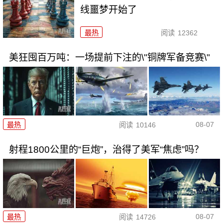
线噩梦开始了
最热
阅读
12362
美狂囤百万吨：一场提前下注的\"铜牌军备竞赛\"
08-07
最热
阅读
10146
射程1800公里的“巨炮”，治得了美军“焦虑”吗？
08-07
最热
阅读
14726