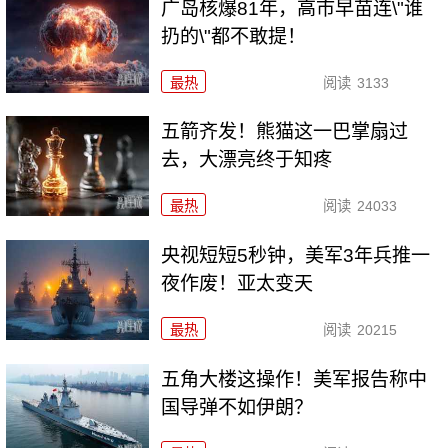
广岛核爆81年，高市早苗连\"谁
扔的\"都不敢提！
最热
阅读
3133
五箭齐发！熊猫这一巴掌扇过
去，大漂亮终于知疼
最热
阅读
24033
央视短短5秒钟，美军3年兵推一
夜作废！亚太变天
最热
阅读
20215
五角大楼这操作！美军报告称中
国导弹不如伊朗？