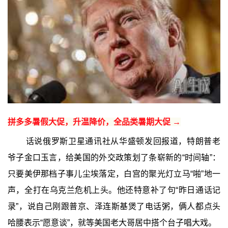
拼多多暑假大促，升温降价，全品类暑期大促 →
话说俄罗斯卫星通讯社从华盛顿发回报道，特朗普老
爷子金口玉言，给美国的外交政策划了条崭新的“时间轴”：
只要美伊那档子事儿尘埃落定，白宫的聚光灯立马“啪”地一
声，全打在乌克兰危机上头。他还特意补了句“昨日通话记
录”，说自己刚跟普京、泽连斯基煲了电话粥，俩人都点头
哈腰表示“愿意谈”，就等美国老大哥居中搭个台子唱大戏。