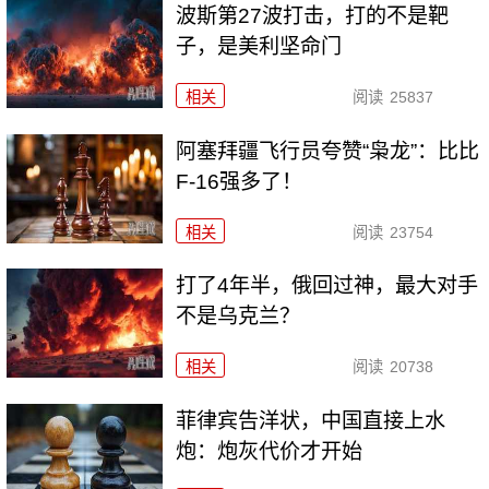
波斯第27波打击，打的不是靶
子，是美利坚命门
相关
阅读
25837
阿塞拜疆飞行员夸赞“枭龙”：比比
F-16强多了！
相关
阅读
23754
打了4年半，俄回过神，最大对手
不是乌克兰？
相关
阅读
20738
菲律宾告洋状，中国直接上水
炮：炮灰代价才开始