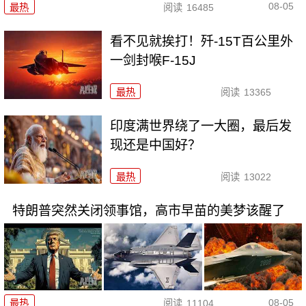
08-05
最热
阅读
16485
看不见就挨打！歼-15T百公里外
一剑封喉F-15J
最热
阅读
13365
印度满世界绕了一大圈，最后发
现还是中国好？
最热
阅读
13022
特朗普突然关闭领事馆，高市早苗的美梦该醒了
08-05
最热
阅读
11104