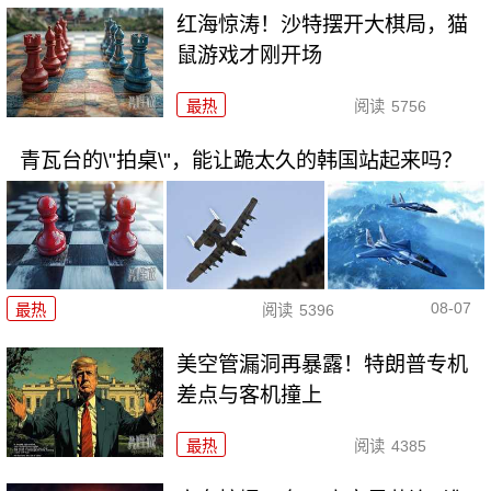
红海惊涛！沙特摆开大棋局，猫
鼠游戏才刚开场
最热
阅读
5756
青瓦台的\"拍桌\"，能让跪太久的韩国站起来吗？
08-07
最热
阅读
5396
美空管漏洞再暴露！特朗普专机
差点与客机撞上
最热
阅读
4385