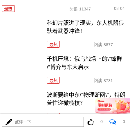
08-04
最热
阅读
11347
科幻片照进了现实，东大机器狼
驮着武器冲锋！
最热
阅读
8877
千机压境：俄乌战场上的\"蜂群
\"博弈与东大启示
最热
阅读
8731
波斯要给中东\"物理断网\"，特朗
普忙递橄榄枝？
最热
阅读
7373
0
0
点评一下