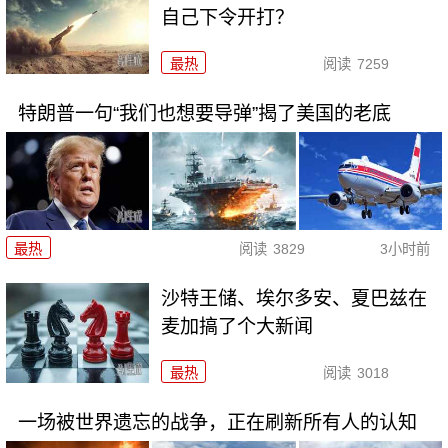
自己下令开打？
最热
阅读
7259
特朗普一句“我们也想要导弹”揭了美国的老底
最热
阅读
3829
3小时前
沙特王储、埃尔多安、夏巴兹在
麦加搞了个大新闻
最热
阅读
3018
一场被世界遗忘的战争，正在刷新所有人的认知