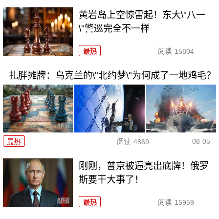
黄岩岛上空惊雷起！东大\"八一
\"警巡完全不一样
最热
阅读
15804
扎胖摊牌：乌克兰的\"北约梦\"为何成了一地鸡毛？
08-05
最热
阅读
4869
刚刚，普京被逼亮出底牌！俄罗
斯要干大事了！
最热
阅读
15959