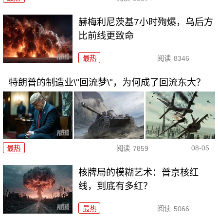
赫梅利尼茨基7小时殉爆，乌后方
比前线更致命
最热
阅读
8346
特朗普的制造业\"回流梦\"，为何成了回流东大？
08-05
最热
阅读
7859
核牌局的模糊艺术：普京核红
线，到底有多红？
最热
阅读
5066