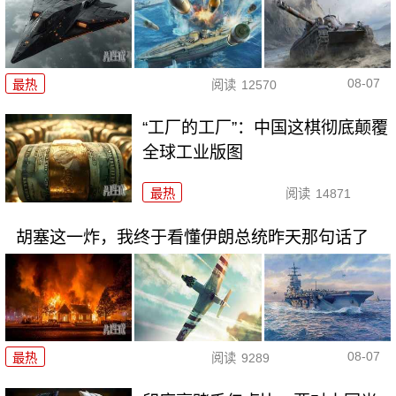
08-07
最热
阅读
12570
“工厂的工厂”：中国这棋彻底颠覆
全球工业版图
最热
阅读
14871
胡塞这一炸，我终于看懂伊朗总统昨天那句话了
08-07
最热
阅读
9289