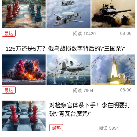
08-06
最热
阅读
10420
125万还是5万？俄乌战损数字背后的\"三国杀\"
08-06
最热
阅读
7904
对检察官体系下手！李在明要打
破\"青瓦台魔咒\"
最热
阅读
5994