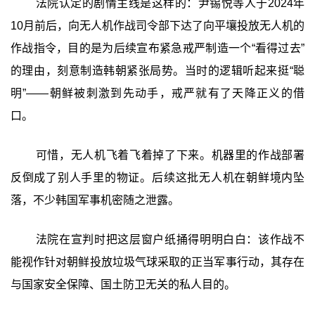
法院认定的剧情主线是这样的：尹锡悦等人于2024年
10月前后，向无人机作战司令部下达了向平壤投放无人机的
作战指令，目的是为后续宣布紧急戒严制造一个“看得过去”
的理由，刻意制造韩朝紧张局势。当时的逻辑听起来挺“聪
明”——朝鲜被刺激到先动手，戒严就有了天降正义的借
口。
可惜，无人机飞着飞着掉了下来。机器里的作战部署
反倒成了别人手里的物证。后续这批无人机在朝鲜境内坠
落，不少韩国军事机密随之泄露。
法院在宣判时把这层窗户纸捅得明明白白：该作战不
能视作针对朝鲜投放垃圾气球采取的正当军事行动，其存在
与国家安全保障、国土防卫无关的私人目的。