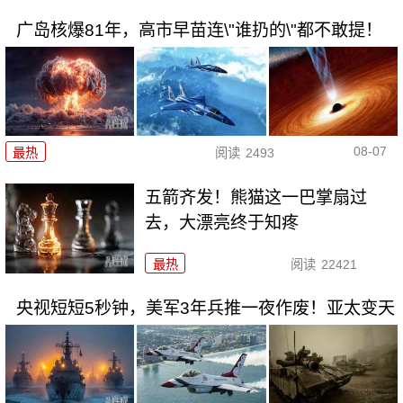
广岛核爆81年，高市早苗连\"谁扔的\"都不敢提！
08-07
最热
阅读
2493
五箭齐发！熊猫这一巴掌扇过
去，大漂亮终于知疼
最热
阅读
22421
央视短短5秒钟，美军3年兵推一夜作废！亚太变天