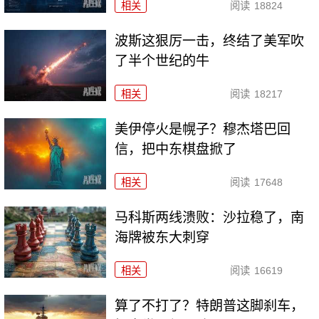
相关
阅读
18824
波斯这狠厉一击，终结了美军吹
了半个世纪的牛
相关
阅读
18217
美伊停火是幌子？穆杰塔巴回
信，把中东棋盘掀了
相关
阅读
17648
马科斯两线溃败：沙拉稳了，南
海牌被东大刺穿
相关
阅读
16619
算了不打了？特朗普这脚刹车，