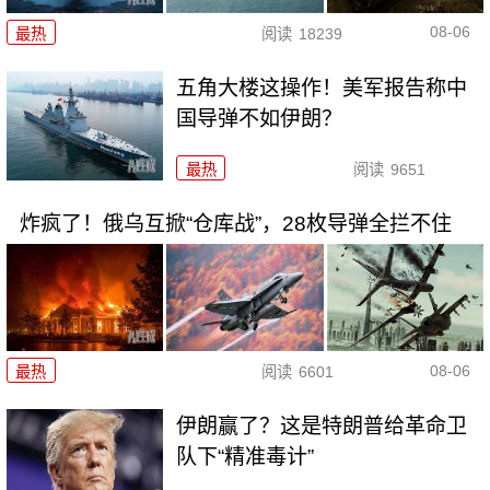
08-06
最热
阅读
18239
五角大楼这操作！美军报告称中
国导弹不如伊朗？
最热
阅读
9651
炸疯了！俄乌互掀“仓库战”，28枚导弹全拦不住
08-06
最热
阅读
6601
伊朗赢了？这是特朗普给革命卫
队下“精准毒计”