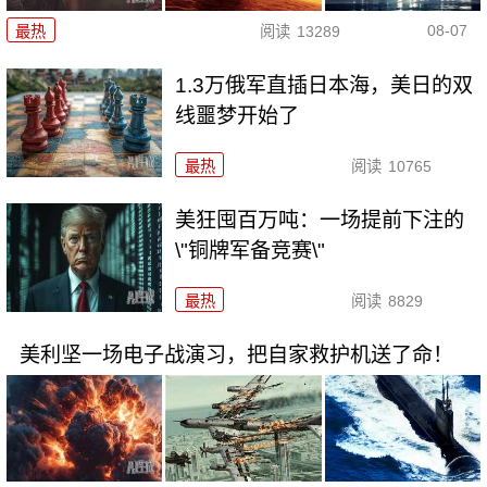
08-07
最热
阅读
13289
1.3万俄军直插日本海，美日的双
线噩梦开始了
最热
阅读
10765
美狂囤百万吨：一场提前下注的
\"铜牌军备竞赛\"
最热
阅读
8829
美利坚一场电子战演习，把自家救护机送了命！