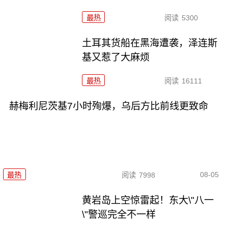
最热
阅读
5300
土耳其货船在黑海遭袭，泽连斯
基又惹了大麻烦
最热
阅读
16111
赫梅利尼茨基7小时殉爆，乌后方比前线更致命
08-05
最热
阅读
7998
黄岩岛上空惊雷起！东大\"八一
\"警巡完全不一样