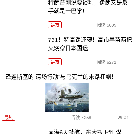
特朗普刚说要谈判，伊朗又是反
手就是一巴掌！
最热
阅读
5695
731！特高课还魂！高市早苗两把
火烧穿日本国运
最热
阅读
5272
泽连斯基的“清场行动”与乌克兰的末路狂飙！
08-04
最热
阅读
4258
南海6天禁航，东大摆下“阳谋