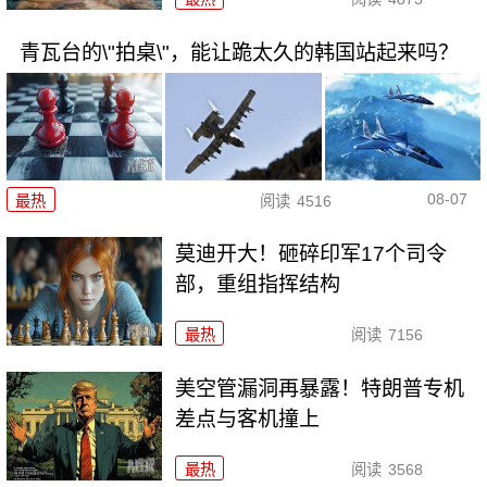
青瓦台的\"拍桌\"，能让跪太久的韩国站起来吗？
08-07
最热
阅读
4516
莫迪开大！砸碎印军17个司令
部，重组指挥结构
最热
阅读
7156
美空管漏洞再暴露！特朗普专机
差点与客机撞上
最热
阅读
3568