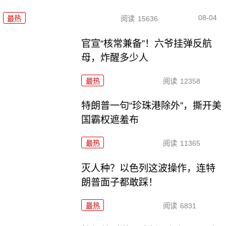
08-04
最热
阅读
15636
官宣“核常兼备”！六爷挂弹反航
母，炸醒多少人
最热
阅读
12358
特朗普一句“珍珠港除外”，撕开美
国霸权遮羞布
最热
阅读
11365
灭人种？以色列这波操作，连特
朗普面子都敢踩！
最热
阅读
6831