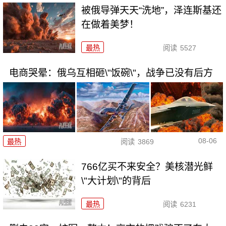
被俄导弹天天“洗地”，泽连斯基还
在做着美梦！
最热
阅读
5527
电商哭晕：俄乌互相砸\"饭碗\"，战争已没有后方
08-06
最热
阅读
3869
766亿买不来安全？美核潜光鲜
\"大计划\"的背后
最热
阅读
6231