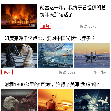
胡塞这一炸，我终于看懂伊朗总
统昨天那句话了
最热
阅读
5878
印度豪赌千亿卢比，要对中国光伏“卡脖子”？
最热
阅读
5079
3小时前
射程1800公里的“巨炮”，治得了美军“焦虑”吗？