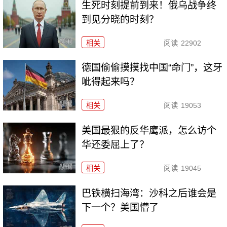
生死时刻提前到来！俄乌战争终
到见分晓的时刻？
相关
阅读
22902
德国偷偷摸摸找中国“命门”，这牙
呲得起来吗？
相关
阅读
19053
美国最狠的反华鹰派，怎么访个
华还委屈上了？
相关
阅读
19045
巴铁横扫海湾：沙科之后谁会是
下一个？美国懵了