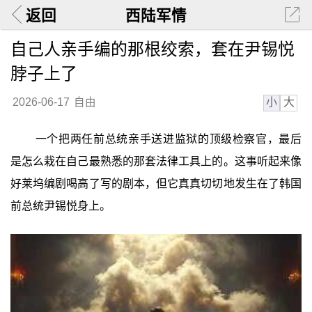
返回
西陆军情
自己人亲手编的那根绞索，套在尹锡悦
脖子上了
小
大
2026-06-17
自由
一个把两任前总统亲手送进监狱的顶级检察官，最后
是怎么栽在自己最熟悉的那套法律工具上的。这事听起来像
好莱坞编剧喝高了写的剧本，但它真真切切地发生在了韩国
前总统尹锡悦身上。