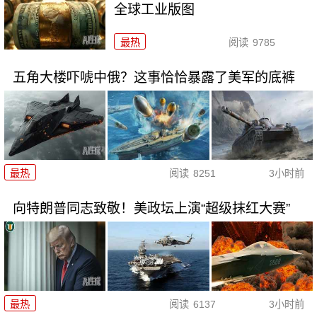
全球工业版图
最热
阅读
9785
五角大楼吓唬中俄？这事恰恰暴露了美军的底裤
最热
阅读
8251
3小时前
向特朗普同志致敬！美政坛上演“超级抹红大赛”
最热
阅读
6137
3小时前