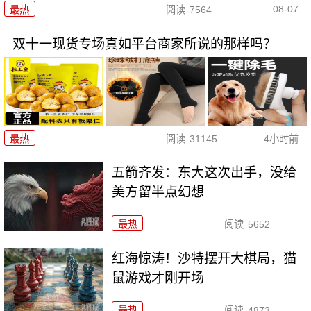
08-07
最热
阅读
7564
双十一现货专场真如平台商家所说的那样吗？
最热
阅读
31145
4小时前
五箭齐发：东大这次出手，没给
美方留半点幻想
最热
阅读
5652
红海惊涛！沙特摆开大棋局，猫
鼠游戏才刚开场
最热
阅读
4873