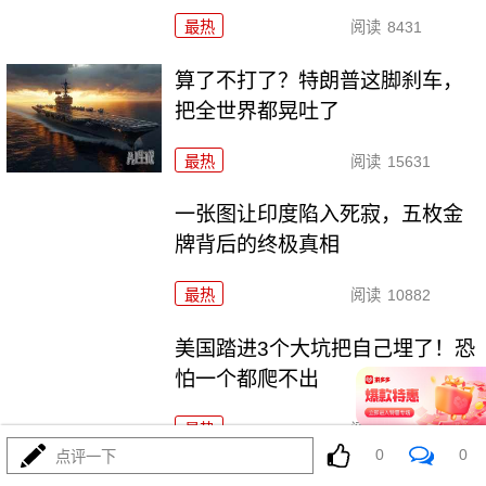
最热
阅读
8431
算了不打了？特朗普这脚刹车，
把全世界都晃吐了
最热
阅读
15631
一张图让印度陷入死寂，五枚金
牌背后的终极真相
最热
阅读
10882
美国踏进3个大坑把自己埋了！恐
怕一个都爬不出
最热
阅读
17613
0
0
点评一下
上将一封信捅破天！美军五艘驱