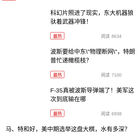
科幻片照进了现实，东大机器狼
驮着武器冲锋！
最热
阅读
8634
波斯要给中东\"物理断网\"，特朗
普忙递橄榄枝？
最热
阅读
7100
F-35真被波斯导弹端了！美军这
次到底输在哪
最热
阅读
6938
马、特和好，美中期选举这盘大棋，水有多深？