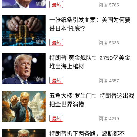
最热
阅读
5785
一张纸条引发血案：美国为何要
替日本“托底”？
最热
阅读
5633
特朗普“黄金舰队”：2750亿美金
堆出海上棺材
最热
阅读
4357
五角大楼“罗生门”：特朗普这出戏
把全世界演懵
最热
阅读
4219
特朗普扔下两条路，波斯都不