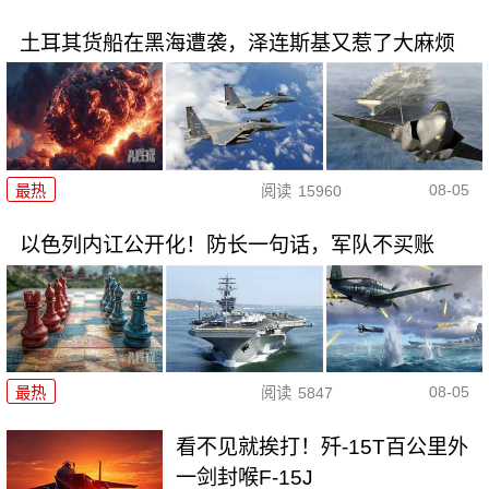
土耳其货船在黑海遭袭，泽连斯基又惹了大麻烦
08-05
最热
阅读
15960
以色列内讧公开化！防长一句话，军队不买账
08-05
最热
阅读
5847
看不见就挨打！歼-15T百公里外
一剑封喉F-15J