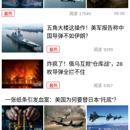
08-06
最热
阅读
17540
五角大楼这操作！美军报告称中
国导弹不如伊朗？
最热
阅读
9299
炸疯了！俄乌互掀“仓库战”，28
枚导弹全拦不住
最热
阅读
6367
一张纸条引发血案：美国为何要替日本“托底”？