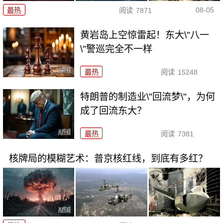
08-05
最热
阅读
7871
黄岩岛上空惊雷起！东大\"八一
\"警巡完全不一样
最热
阅读
15248
特朗普的制造业\"回流梦\"，为何
成了回流东大？
最热
阅读
7381
核牌局的模糊艺术：普京核红线，到底有多红？