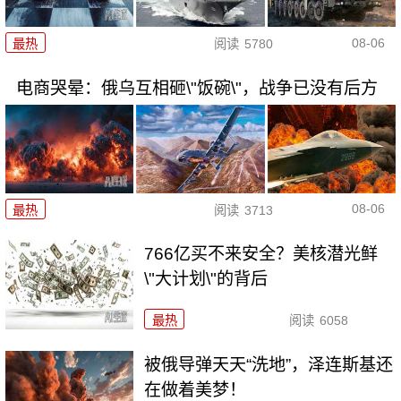
08-06
最热
阅读
5780
电商哭晕：俄乌互相砸\"饭碗\"，战争已没有后方
08-06
最热
阅读
3713
766亿买不来安全？美核潜光鲜
\"大计划\"的背后
最热
阅读
6058
被俄导弹天天“洗地”，泽连斯基还
在做着美梦！