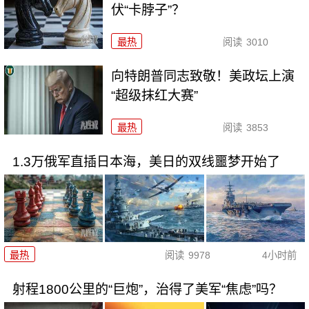
伏“卡脖子”？
最热
阅读
3010
向特朗普同志致敬！美政坛上演
“超级抹红大赛”
最热
阅读
3853
1.3万俄军直插日本海，美日的双线噩梦开始了
最热
阅读
9978
4小时前
射程1800公里的“巨炮”，治得了美军“焦虑”吗？