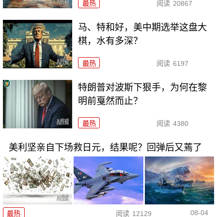
最热
阅读
20867
马、特和好，美中期选举这盘大
棋，水有多深？
最热
阅读
6197
特朗普对波斯下狠手，为何在黎
明前戛然而止？
最热
阅读
4380
美利坚亲自下场救日元，结果呢？回弹后又蔫了
08-04
最热
阅读
12129