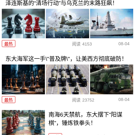
泽连斯基的“清场行动”与乌克兰的末路狂飙！
08-04
最热
阅读
4153
东大海军这一手\"普及牌\"，让美西方彻底破防！
08-04
最热
阅读
23752
南海6天禁航，东大摆下“阳谋
棋”，锤炼铁拳头！