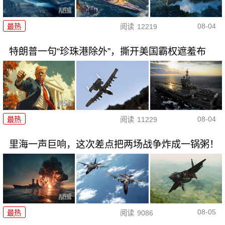
08-04
最热
阅读
12219
特朗普一句“珍珠港除外”，撕开美国霸权遮羞布
08-04
最热
阅读
11229
里海一声巨响，这次差点把两场战争炸成一锅粥！
08-05
最热
阅读
9086