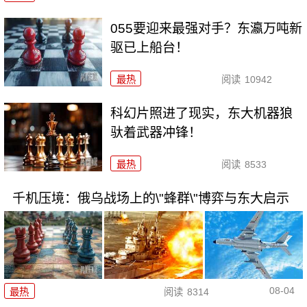
055要迎来最强对手？东瀛万吨新
驱已上船台！
最热
阅读
10942
科幻片照进了现实，东大机器狼
驮着武器冲锋！
最热
阅读
8533
千机压境：俄乌战场上的\"蜂群\"博弈与东大启示
08-04
最热
阅读
8314