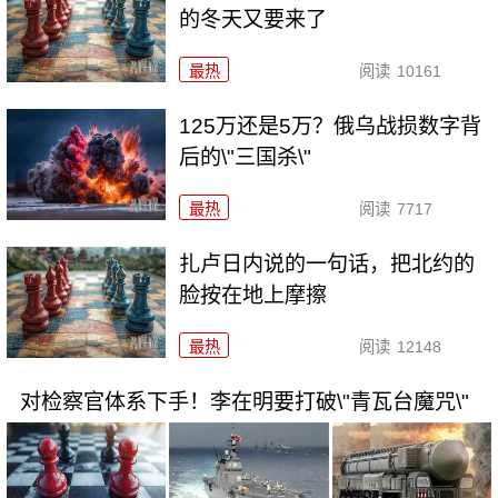
的冬天又要来了
最热
阅读
10161
125万还是5万？俄乌战损数字背
后的\"三国杀\"
最热
阅读
7717
扎卢日内说的一句话，把北约的
脸按在地上摩擦
最热
阅读
12148
对检察官体系下手！李在明要打破\"青瓦台魔咒\"