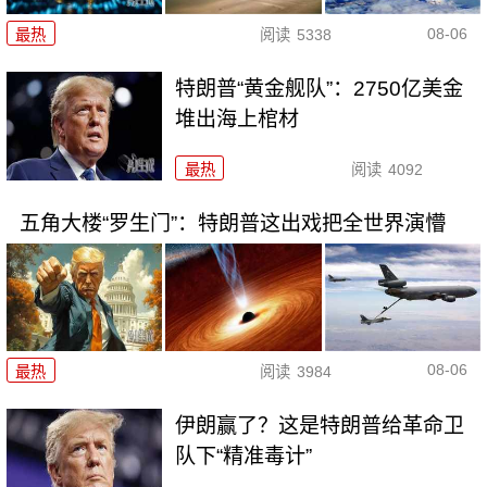
08-06
最热
阅读
5338
特朗普“黄金舰队”：2750亿美金
堆出海上棺材
最热
阅读
4092
五角大楼“罗生门”：特朗普这出戏把全世界演懵
08-06
最热
阅读
3984
伊朗赢了？这是特朗普给革命卫
队下“精准毒计”