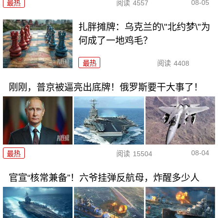
08-05
最热
阅读
4557
扎胖摊牌：乌克兰的\"北约梦\"为
何成了一地鸡毛？
最热
阅读
4408
刚刚，普京被逼亮出底牌！俄罗斯要干大事了！
08-04
最热
阅读
15504
官宣“核常兼备”！六爷挂弹反航母，炸醒多少人