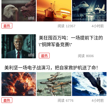
最热
阅读
12357
4小时前
美狂囤百万吨：一场提前下注的
\"铜牌军备竞赛\"
最热
阅读
8006
美利坚一场电子战演习，把自家救护机送了命！
最热
阅读
6776
4小时前