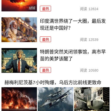
最热
阅读
12824
印度满世界绕了一大圈，最后发
现还是中国好？
最热
阅读
12539
特朗普突然关闭领事馆，高市早
苗的美梦该醒了
最热
阅读
10580
赫梅利尼茨基7小时殉爆，乌后方比前线更致命