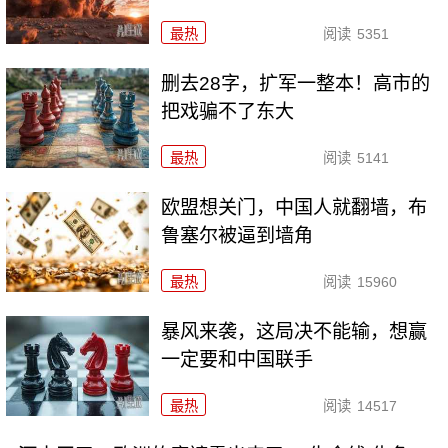
最热
阅读
5351
删去28字，扩军一整本！高市的
把戏骗不了东大
最热
阅读
5141
欧盟想关门，中国人就翻墙，布
鲁塞尔被逼到墙角
最热
阅读
15960
暴风来袭，这局决不能输，想赢
一定要和中国联手
最热
阅读
14517