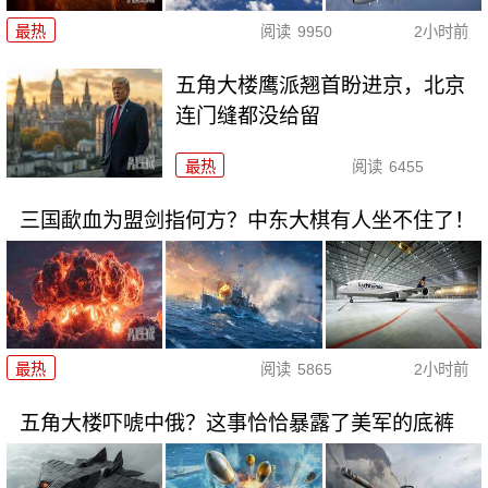
最热
阅读
9950
2小时前
五角大楼鹰派翘首盼进京，北京
连门缝都没给留
最热
阅读
6455
三国歃血为盟剑指何方？中东大棋有人坐不住了！
最热
阅读
5865
2小时前
五角大楼吓唬中俄？这事恰恰暴露了美军的底裤