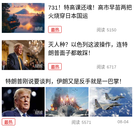
731！特高课还魂！高市早苗两把
火烧穿日本国运
最热
阅读
5150
灭人种？以色列这波操作，连特
朗普面子都敢踩！
最热
阅读
6717
特朗普刚说要谈判，伊朗又是反手就是一巴掌！
08-04
最热
阅读
5571