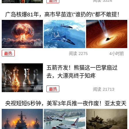
最热
阅读
3324
广岛核爆81年，高市早苗连\"谁扔的\"都不敢提！
最热
阅读
2275
4小时前
五箭齐发！熊猫这一巴掌扇过
去，大漂亮终于知疼
最热
阅读
21713
央视短短5秒钟，美军3年兵推一夜作废！亚太变天