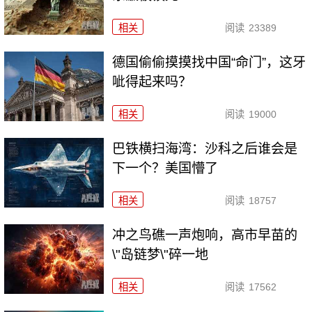
相关
阅读
23389
德国偷偷摸摸找中国“命门”，这牙
呲得起来吗？
相关
阅读
19000
巴铁横扫海湾：沙科之后谁会是
下一个？美国懵了
相关
阅读
18757
冲之鸟礁一声炮响，高市早苗的
\"岛链梦\"碎一地
相关
阅读
17562