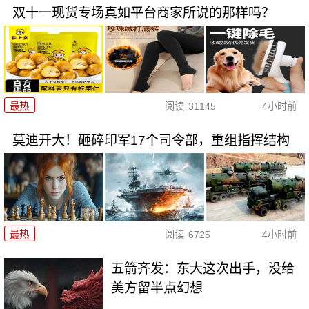
双十一现货专场真如平台商家所说的那样吗？
最热
阅读
31145
4小时前
莫迪开大！砸碎印军17个司令部，重组指挥结构
最热
阅读
6725
4小时前
五箭齐发：东大这次出手，没给
美方留半点幻想