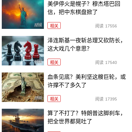
美伊停火是幌子？穆杰塔巴回
信，把中东棋盘掀了
相关
阅读
17556
泽连斯基一夜斩总理又砍防长，
这大戏几个意思？
相关
阅读
17540
血条见底？美利坚这艘巨轮，或
许撑不了多久了
相关
阅读
17395
算了不打了？特朗普这脚刹车，
把全世界都晃吐了