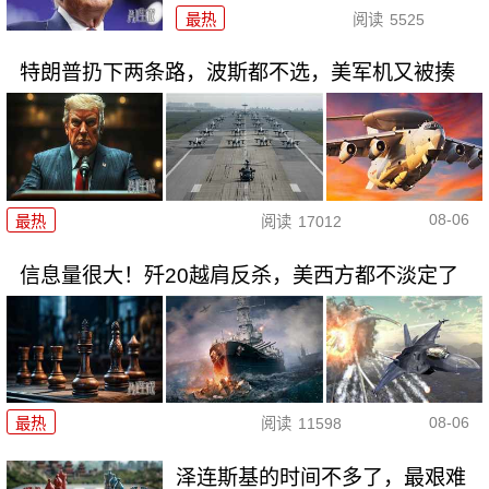
最热
阅读
5525
特朗普扔下两条路，波斯都不选，美军机又被揍
08-06
最热
阅读
17012
信息量很大！歼20越肩反杀，美西方都不淡定了
08-06
最热
阅读
11598
泽连斯基的时间不多了，最艰难