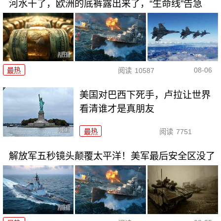
河水干了，欧洲的底裤露出来了，“生命线”告急
08-06
最热
阅读
10587
美国对巴西下死手，卢拉让世界
看清谁才是真朋友
最热
阅读
7751
解放军五秒镜头颠覆太平洋！美军最后安全区没了