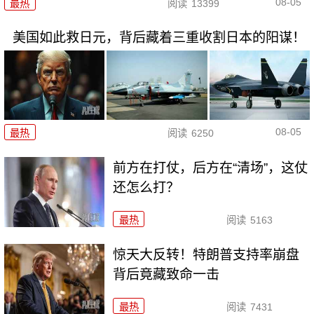
08-05
最热
阅读
13399
美国如此救日元，背后藏着三重收割日本的阳谋！
08-05
最热
阅读
6250
前方在打仗，后方在“清场”，这仗
还怎么打？
最热
阅读
5163
惊天大反转！特朗普支持率崩盘
背后竟藏致命一击
最热
阅读
7431