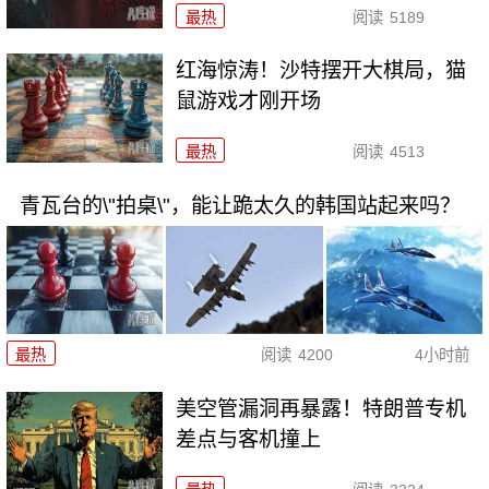
最热
阅读
5189
红海惊涛！沙特摆开大棋局，猫
鼠游戏才刚开场
最热
阅读
4513
青瓦台的\"拍桌\"，能让跪太久的韩国站起来吗？
最热
阅读
4200
4小时前
美空管漏洞再暴露！特朗普专机
差点与客机撞上