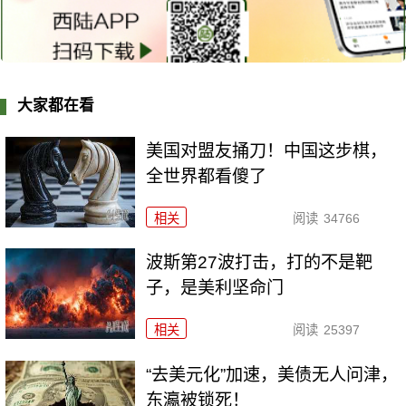
大家都在看
美国对盟友捅刀！中国这步棋，
全世界都看傻了
相关
阅读
34766
波斯第27波打击，打的不是靶
子，是美利坚命门
相关
阅读
25397
“去美元化”加速，美债无人问津，
东瀛被锁死！