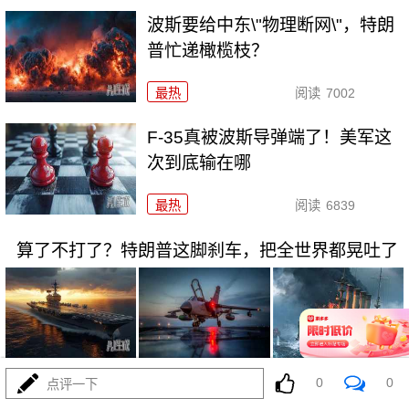
波斯要给中东\"物理断网\"，特朗
普忙递橄榄枝？
最热
阅读
7002
F-35真被波斯导弹端了！美军这
次到底输在哪
最热
阅读
6839
算了不打了？特朗普这脚刹车，把全世界都晃吐了
08-03
最热
阅读
15512
0
0
点评一下