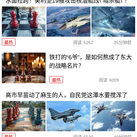
水面拉跨！美利坚19艘攻击核潜艇改\"暗杀艇\"？
最热
阅读
5262
35分钟前
铁打的“6爷”，是如何熬成了东大
的战略名片？
最热
阅读
6009
高市早苗动了麻生的人，自民党这潭水要搅浑了
最热
阅读
5530
40分钟前