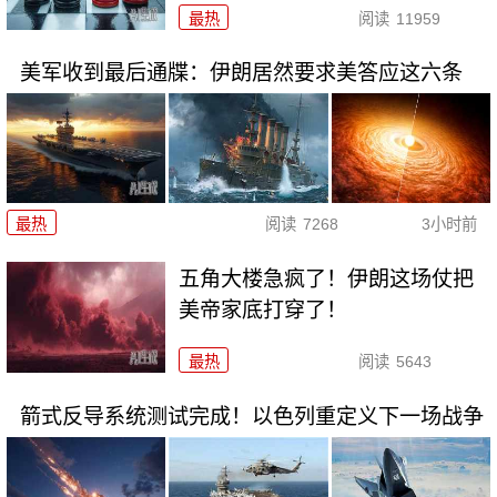
最热
阅读
11959
美军收到最后通牒：伊朗居然要求美答应这六条
最热
阅读
7268
3小时前
五角大楼急疯了！伊朗这场仗把
美帝家底打穿了！
最热
阅读
5643
箭式反导系统测试完成！以色列重定义下一场战争