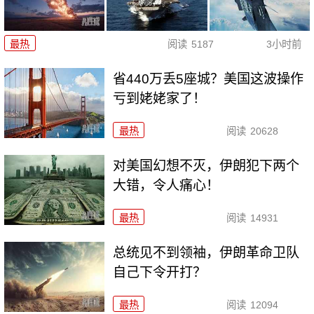
最热
阅读
5187
3小时前
省440万丢5座城？美国这波操作
亏到姥姥家了！
最热
阅读
20628
对美国幻想不灭，伊朗犯下两个
大错，令人痛心！
最热
阅读
14931
总统见不到领袖，伊朗革命卫队
自己下令开打？
最热
阅读
12094