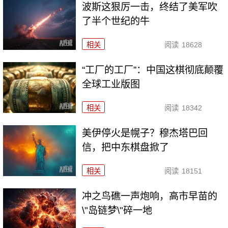
波斯这狠厉一击，终结了美军吹
了半个世纪的牛
相关
阅读
18628
“工厂的工厂”：中国这棋彻底颠覆
全球工业版图
相关
阅读
18342
美伊停火是幌子？穆杰塔巴回
信，把中东棋盘掀了
相关
阅读
18151
冲之鸟礁一声炮响，高市早苗的
\"岛链梦\"碎一地