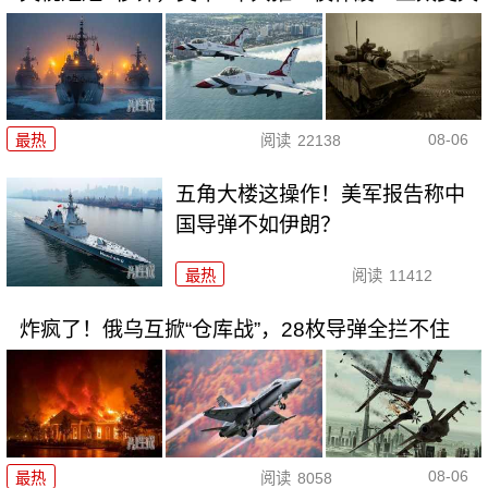
08-06
最热
阅读
22138
五角大楼这操作！美军报告称中
国导弹不如伊朗？
最热
阅读
11412
炸疯了！俄乌互掀“仓库战”，28枚导弹全拦不住
08-06
最热
阅读
8058