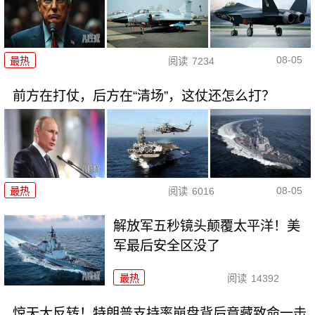
08-05
最热
阅读
7234
前方在打仗，后方在“清场”，这仗还怎么打？
08-05
最热
阅读
6016
解放军五秒镜头颠覆太平洋！美
军最后安全区没了
最热
阅读
14392
惊天大反转！特朗普支持率崩盘背后竟藏致命一击