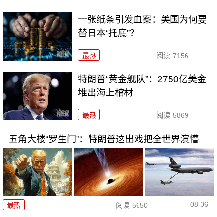
一张纸条引发血案：美国为何要
替日本“托底”？
最热
阅读
7156
特朗普“黄金舰队”：2750亿美金
堆出海上棺材
最热
阅读
5869
五角大楼“罗生门”：特朗普这出戏把全世界演懵
08-06
最热
阅读
5650