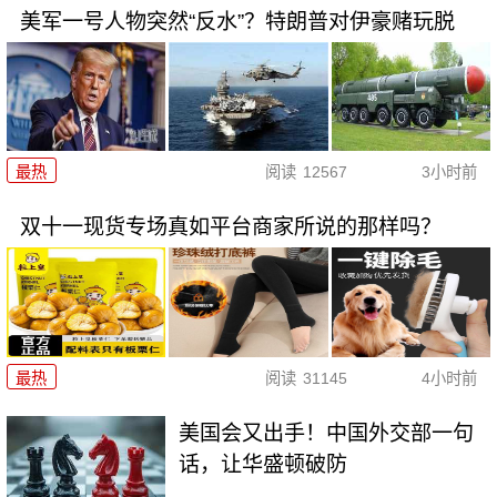
美军一号人物突然“反水”？特朗普对伊豪赌玩脱
最热
阅读
12567
3小时前
双十一现货专场真如平台商家所说的那样吗？
最热
阅读
31145
4小时前
美国会又出手！中国外交部一句
话，让华盛顿破防