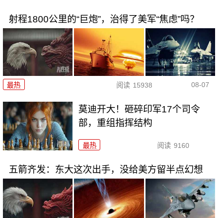
射程1800公里的“巨炮”，治得了美军“焦虑”吗？
08-07
最热
阅读
15938
莫迪开大！砸碎印军17个司令
部，重组指挥结构
最热
阅读
9160
五箭齐发：东大这次出手，没给美方留半点幻想