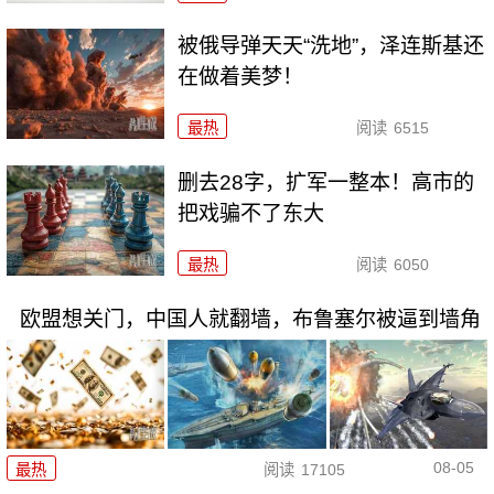
被俄导弹天天“洗地”，泽连斯基还
在做着美梦！
最热
阅读
6515
删去28字，扩军一整本！高市的
把戏骗不了东大
最热
阅读
6050
欧盟想关门，中国人就翻墙，布鲁塞尔被逼到墙角
08-05
最热
阅读
17105