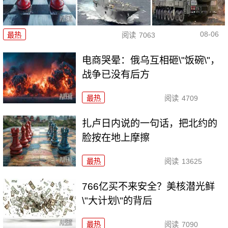
08-06
最热
阅读
7063
电商哭晕：俄乌互相砸\"饭碗\"，
战争已没有后方
最热
阅读
4709
扎卢日内说的一句话，把北约的
脸按在地上摩擦
最热
阅读
13625
766亿买不来安全？美核潜光鲜
\"大计划\"的背后
最热
阅读
7090