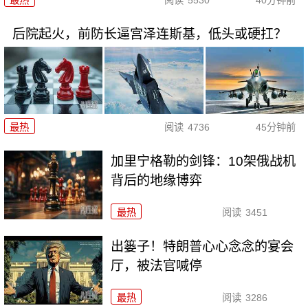
后院起火，前防长逼宫泽连斯基，低头或硬扛？
最热
阅读
4736
45分钟前
加里宁格勒的剑锋：10架俄战机
背后的地缘博弈
最热
阅读
3451
出篓子！特朗普心心念念的宴会
厅，被法官喊停
最热
阅读
3286