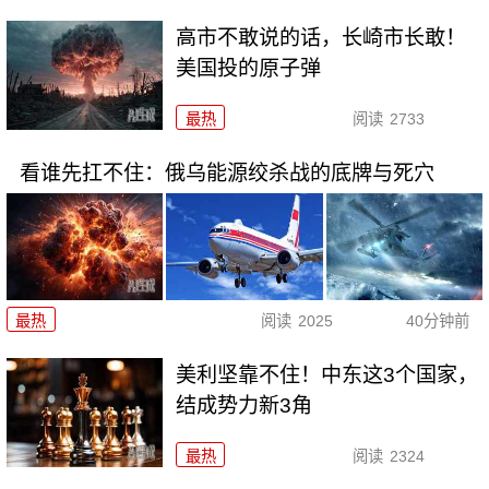
高市不敢说的话，长崎市长敢！
美国投的原子弹
最热
阅读
2733
看谁先扛不住：俄乌能源绞杀战的底牌与死穴
最热
阅读
2025
40分钟前
美利坚靠不住！中东这3个国家，
结成势力新3角
最热
阅读
2324