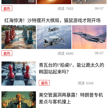
08-07
最热
阅读
7932
红海惊涛！沙特摆开大棋局，猫鼠游戏才刚开场
08-07
最热
阅读
6680
青瓦台的\"拍桌\"，能让跪太久的
韩国站起来吗？
最热
阅读
6345
美空管漏洞再暴露！特朗普专机
差点与客机撞上