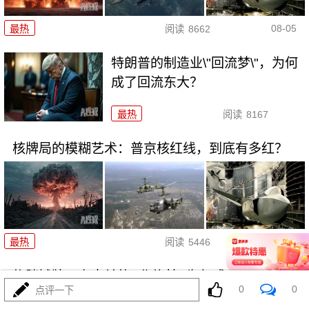
08-05
最热
阅读
8662
特朗普的制造业\"回流梦\"，为何
成了回流东大？
最热
阅读
8167
核牌局的模糊艺术：普京核红线，到底有多红？
08-05
最热
阅读
5446
扎胖摊牌：乌克兰的\"北约梦\"为何成了一地鸡毛？
0
0
点评一下