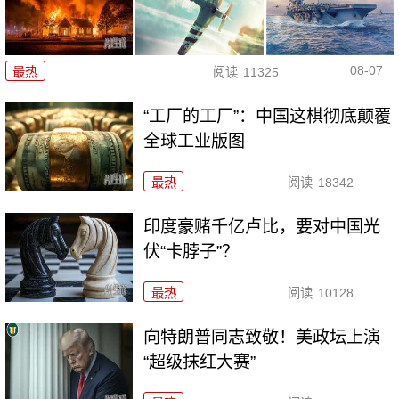
08-07
最热
阅读
11325
“工厂的工厂”：中国这棋彻底颠覆
全球工业版图
最热
阅读
18342
印度豪赌千亿卢比，要对中国光
伏“卡脖子”？
最热
阅读
10128
向特朗普同志致敬！美政坛上演
“超级抹红大赛”