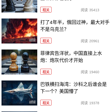
相关
阅读
35413
打了4年半，俄回过神，最大对手
不是乌克兰？
相关
阅读
20961
菲律宾告洋状，中国直接上水
炮：炮灰代价才开始
相关
阅读
19460
巴铁横扫海湾：沙科之后谁会是
下一个？美国懵了
相关
阅读
19378