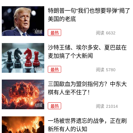
特朗普一句“我们也想要导弹”揭了
美国的老底
最热
阅读
6632
沙特王储、埃尔多安、夏巴兹在
麦加搞了个大新闻
最热
阅读
5780
三国歃血为盟剑指何方？中东大
棋有人坐不住了！
最热
阅读
21014
一场被世界遗忘的战争，正在刷
新所有人的认知