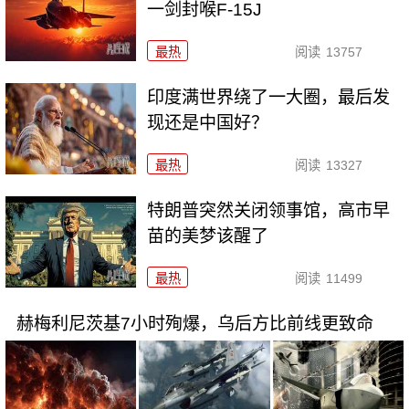
一剑封喉F-15J
最热
阅读
13757
印度满世界绕了一大圈，最后发
现还是中国好？
最热
阅读
13327
特朗普突然关闭领事馆，高市早
苗的美梦该醒了
最热
阅读
11499
赫梅利尼茨基7小时殉爆，乌后方比前线更致命