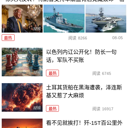
08-05
最热
阅读
8266
以色列内讧公开化！防长一句
话，军队不买账
最热
阅读
6745
土耳其货船在黑海遭袭，泽连斯
基又惹了大麻烦
最热
阅读
16917
看不见就挨打！歼-15T百公里外