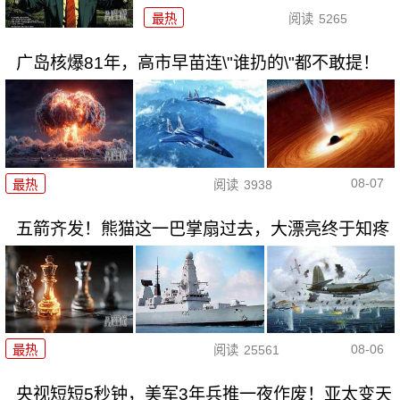
最热
阅读
5265
广岛核爆81年，高市早苗连\"谁扔的\"都不敢提！
08-07
最热
阅读
3938
五箭齐发！熊猫这一巴掌扇过去，大漂亮终于知疼
08-06
最热
阅读
25561
央视短短5秒钟，美军3年兵推一夜作废！亚太变天