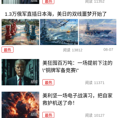
最热
阅读
11352
1.3万俄军直插日本海，美日的双线噩梦开始了
08-07
最热
阅读
13812
美狂囤百万吨：一场提前下注的
\"铜牌军备竞赛\"
最热
阅读
11371
美利坚一场电子战演习，把自家
救护机送了命！
最热
阅读
10127