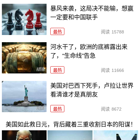
暴风来袭，这局决不能输，想赢
一定要和中国联手
最热
阅读
15788
河水干了，欧洲的底裤露出来
了，“生命线”告急
最热
阅读
11666
美国对巴西下死手，卢拉让世界
看清谁才是真朋友
最热
阅读
8672
美国如此救日元，背后藏着三重收割日本的阳谋！