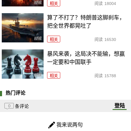
相关
阅读
18004
算了不打了？特朗普这脚刹车，
把全世界都晃吐了
相关
阅读
16530
暴风来袭，这局决不能输，想赢
一定要和中国联手
相关
阅读
15788
热门评论
登陆
0
条评论
我来说两句