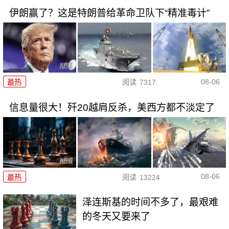
伊朗赢了？这是特朗普给革命卫队下“精准毒计”
08-06
最热
阅读
7317
信息量很大！歼20越肩反杀，美西方都不淡定了
08-06
最热
阅读
13224
泽连斯基的时间不多了，最艰难
的冬天又要来了