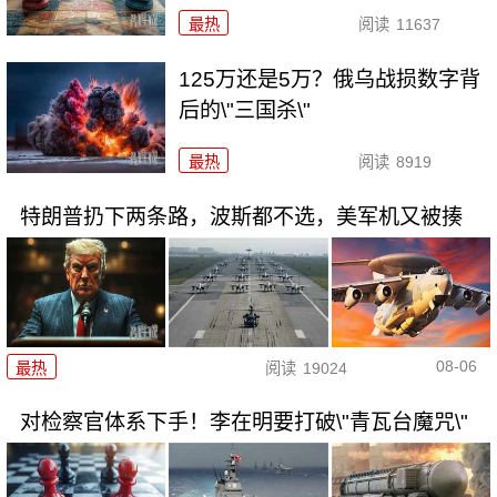
最热
阅读
11637
125万还是5万？俄乌战损数字背
后的\"三国杀\"
最热
阅读
8919
特朗普扔下两条路，波斯都不选，美军机又被揍
08-06
最热
阅读
19024
对检察官体系下手！李在明要打破\"青瓦台魔咒\"