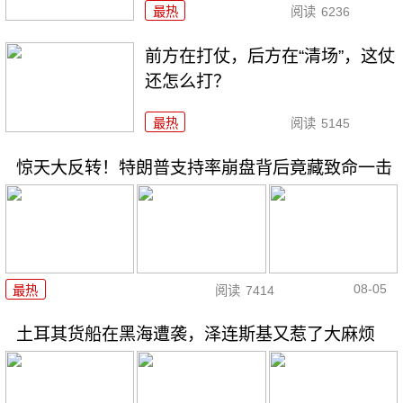
最热
阅读
6236
前方在打仗，后方在“清场”，这仗
还怎么打？
最热
阅读
5145
惊天大反转！特朗普支持率崩盘背后竟藏致命一击
08-05
最热
阅读
7414
土耳其货船在黑海遭袭，泽连斯基又惹了大麻烦