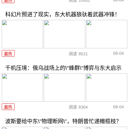
最热
阅读
10932
科幻片照进了现实，东大机器狼驮着武器冲锋！
08-04
最热
阅读
8521
千机压境：俄乌战场上的\"蜂群\"博弈与东大启示
08-04
最热
阅读
8304
波斯要给中东\"物理断网\"，特朗普忙递橄榄枝？