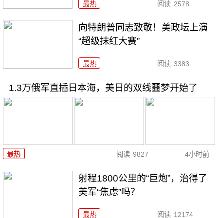
最热
阅读
2578
向特朗普同志致敬！美政坛上演
“超级抹红大赛”
最热
阅读
3383
1.3万俄军直插日本海，美日的双线噩梦开始了
最热
阅读
9827
4小时前
射程1800公里的“巨炮”，治得了
美军“焦虑”吗？
最热
阅读
12174