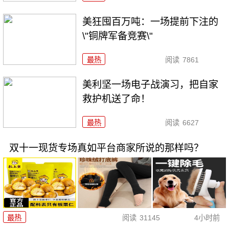
美狂囤百万吨：一场提前下注的
\"铜牌军备竞赛\"
最热
阅读
7861
美利坚一场电子战演习，把自家
救护机送了命！
最热
阅读
6627
双十一现货专场真如平台商家所说的那样吗？
最热
阅读
31145
4小时前