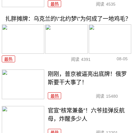
最热
阅读
4535
扎胖摊牌：乌克兰的\"北约梦\"为何成了一地鸡毛？
08-05
最热
阅读
4391
刚刚，普京被逼亮出底牌！俄罗
斯要干大事了！
最热
阅读
15480
官宣“核常兼备”！六爷挂弹反航
母，炸醒多少人
最热
阅读
12201