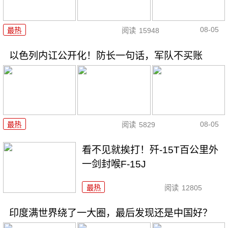
08-05
最热
阅读
15948
以色列内讧公开化！防长一句话，军队不买账
08-05
最热
阅读
5829
看不见就挨打！歼-15T百公里外
一剑封喉F-15J
最热
阅读
12805
印度满世界绕了一大圈，最后发现还是中国好？