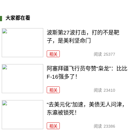
大家都在看
波斯第27波打击，打的不是靶
子，是美利坚命门
相关
阅读
25377
阿塞拜疆飞行员夸赞“枭龙”：比比
F-16强多了！
相关
阅读
23410
“去美元化”加速，美债无人问津，
东瀛被锁死！
相关
阅读
23386