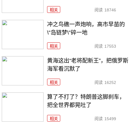
相关
阅读
18746
冲之鸟礁一声炮响，高市早苗的
\"岛链梦\"碎一地
相关
阅读
17553
黄海这出“老将配新王”，把俄罗斯
海军看沉默了
相关
阅读
16252
算了不打了？特朗普这脚刹车，
把全世界都晃吐了
相关
阅读
15499