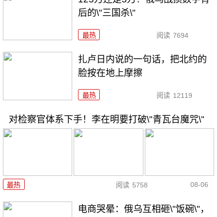
后的\"三国杀\"
最热
阅读
7694
扎卢日内说的一句话，把北约的
脸按在地上摩擦
最热
阅读
12119
对检察官体系下手！李在明要打破\"青瓦台魔咒\"
08-06
最热
阅读
5758
电商哭晕：俄乌互相砸\"饭碗\"，