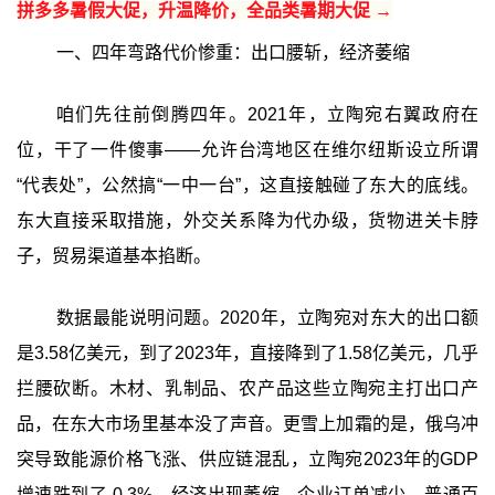
拼多多暑假大促，升温降价，全品类暑期大促 →
一、四年弯路代价惨重：出口腰斩，经济萎缩
咱们先往前倒腾四年。2021年，立陶宛右翼政府在
位，干了一件傻事——允许台湾地区在维尔纽斯设立所谓
“代表处”，公然搞“一中一台”，这直接触碰了东大的底线。
东大直接采取措施，外交关系降为代办级，货物进关卡脖
子，贸易渠道基本掐断。
数据最能说明问题。2020年，立陶宛对东大的出口额
是3.58亿美元，到了2023年，直接降到了1.58亿美元，几乎
拦腰砍断。木材、乳制品、农产品这些立陶宛主打出口产
品，在东大市场里基本没了声音。更雪上加霜的是，俄乌冲
突导致能源价格飞涨、供应链混乱，立陶宛2023年的GDP
增速跌到了-0.3%，经济出现萎缩。企业订单减少、普通百