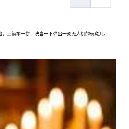
地，三辆车一拼，咣当一下弹出一架无人机的玩意儿。