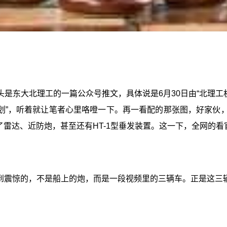
是东大北理工的一篇公众号推文，具体说是6月30日由“北理工
划”，听着就让笔者心里咯噔一下。再一看配的那张图，好家伙，
了雷达、近防炮，甚至还有HT-1型垂发装置。这一下，全网的看
到震惊的，不是船上的炮，而是一段视频里的三辆车。正是这三辆