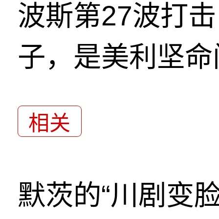
波斯第27波打
子，是美利坚命
相关
默茨的“川剧变