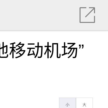
地移动机场”
小
大