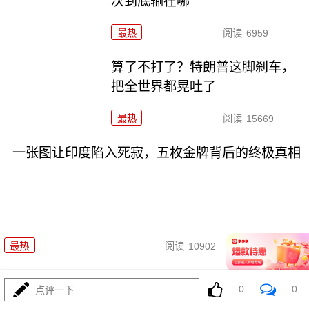
次到底输在哪
最热
阅读
6959
算了不打了？特朗普这脚刹车，
把全世界都晃吐了
最热
阅读
15669
一张图让印度陷入死寂，五枚金牌背后的终极真相
08-03
最热
阅读
10902
上将一封信捅破天！美军五艘驱
0
0
点评一下
逐舰要盖三口锅！