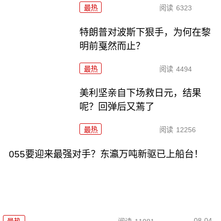
最热
阅读
6323
特朗普对波斯下狠手，为何在黎
明前戛然而止？
最热
阅读
4494
美利坚亲自下场救日元，结果
呢？回弹后又蔫了
最热
阅读
12256
055要迎来最强对手？东瀛万吨新驱已上船台！
08-04