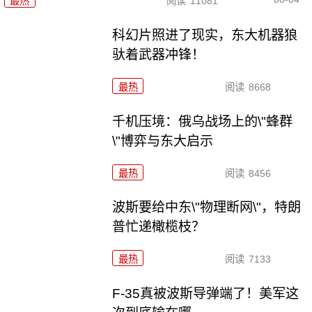
最热
阅读
11081
科幻片照进了现实，东大机器狼
驮着武器冲锋！
最热
阅读
8668
千机压境：俄乌战场上的\"蜂群
\"博弈与东大启示
最热
阅读
8456
波斯要给中东\"物理断网\"，特朗
普忙递橄榄枝？
最热
阅读
7133
F-35真被波斯导弹端了！美军这