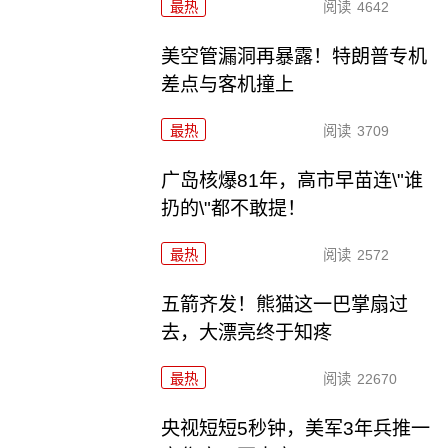
最热
阅读
4642
美空管漏洞再暴露！特朗普专机
差点与客机撞上
最热
阅读
3709
广岛核爆81年，高市早苗连\"谁
扔的\"都不敢提！
最热
阅读
2572
五箭齐发！熊猫这一巴掌扇过
去，大漂亮终于知疼
最热
阅读
22670
央视短短5秒钟，美军3年兵推一