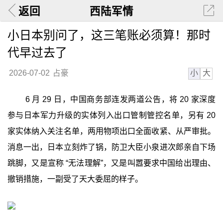
返回
西陆军情
小日本别问了，这三笔账必须算！那时
代早过去了
小
大
2026-07-02
占豪
6 月 29 日，中国商务部连发两道公告，将 20 家深度
参与日本军力升级的实体列入出口管制管控名单，另有 20
家实体纳入关注名单，两用物项出口全面收紧、从严审批。
消息一出，日本立刻炸了锅，防卫大臣小泉进次郎亲自下场
跳脚，又是宣称 “无法理解”，又是叫嚣要求中国给出理由、
撤销措施，一副受了天大委屈的样子。