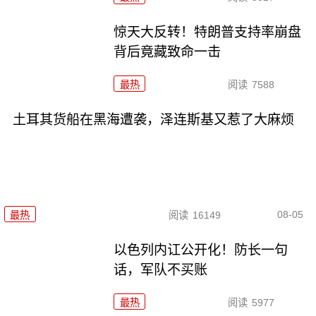
惊天大反转！特朗普支持率崩盘
背后竟藏致命一击
最热
阅读
7588
土耳其货船在黑海遭袭，泽连斯基又惹了大麻烦
08-05
最热
阅读
16149
以色列内讧公开化！防长一句
话，军队不买账
最热
阅读
5977