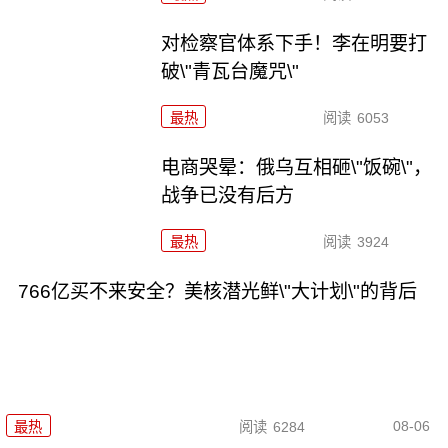
对检察官体系下手！李在明要打
破\"青瓦台魔咒\"
最热
阅读
6053
电商哭晕：俄乌互相砸\"饭碗\"，
战争已没有后方
最热
阅读
3924
766亿买不来安全？美核潜光鲜\"大计划\"的背后
08-06
最热
阅读
6284