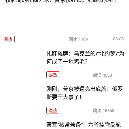
核牌局的模糊艺术：普京核红线，到底有多红？
08-05
最热
阅读
4709
扎胖摊牌：乌克兰的\"北约梦\"为
何成了一地鸡毛？
最热
阅读
4569
刚刚，普京被逼亮出底牌！俄罗
斯要干大事了！
最热
阅读
15658
官宣“核常兼备”！六爷挂弹反航