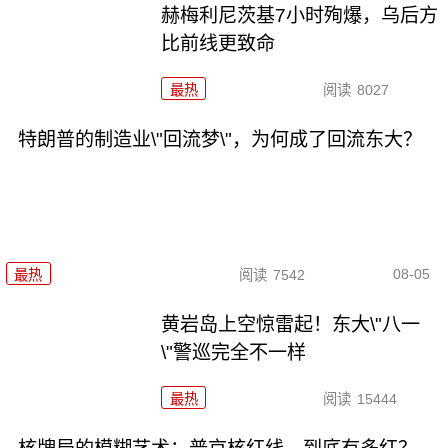
赫梅利尼茨基7小时殉爆，乌后方
比前线更致命
最热
阅读
8027
特朗普的制造业\"回流梦\"，为何成了回流东大？
08-05
最热
阅读
7542
黄岩岛上空惊雷起！东大\"八一
\"警巡完全不一样
最热
阅读
15444