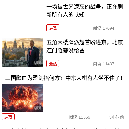
一场被世界遗忘的战争，正在刷
新所有人的认知
最热
阅读
17094
五角大楼鹰派翘首盼进京，北京
连门缝都没给留
最热
阅读
11437
三国歃血为盟剑指何方？中东大棋有人坐不住了！
最热
阅读
11556
3小时前