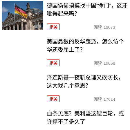
德国偷偷摸摸找中国“命门”，这牙
呲得起来吗？
相关
阅读
19073
美国最狠的反华鹰派，怎么访个
华还委屈上了？
相关
阅读
19059
泽连斯基一夜斩总理又砍防长，
这大戏几个意思？
相关
阅读
17614
血条见底？美利坚这艘巨轮，或
许撑不了多久了