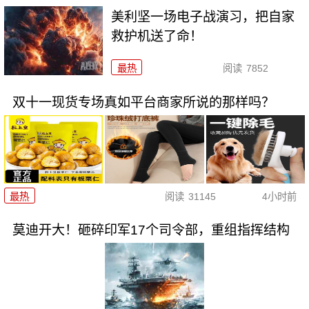
美利坚一场电子战演习，把自家
救护机送了命！
最热
阅读
7852
双十一现货专场真如平台商家所说的那样吗？
最热
阅读
31145
4小时前
莫迪开大！砸碎印军17个司令部，重组指挥结构