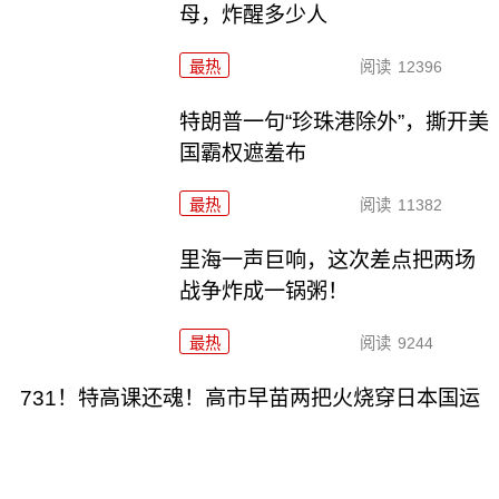
母，炸醒多少人
最热
阅读
12396
特朗普一句“珍珠港除外”，撕开美
国霸权遮羞布
最热
阅读
11382
里海一声巨响，这次差点把两场
战争炸成一锅粥！
最热
阅读
9244
731！特高课还魂！高市早苗两把火烧穿日本国运