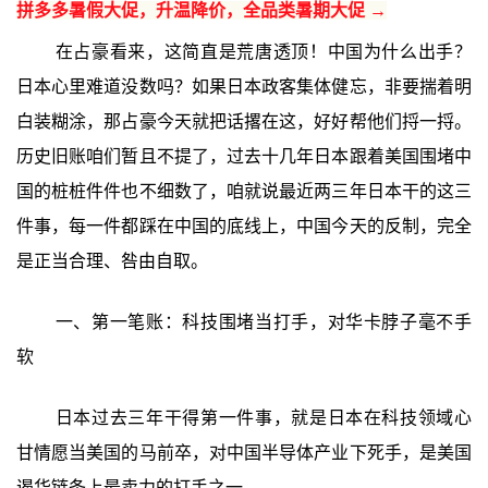
拼多多暑假大促，升温降价，全品类暑期大促 →
在占豪看来，这简直是荒唐透顶！中国为什么出手？
日本心里难道没数吗？如果日本政客集体健忘，非要揣着明
白装糊涂，那占豪今天就把话撂在这，好好帮他们捋一捋。
历史旧账咱们暂且不提了，过去十几年日本跟着美国围堵中
国的桩桩件件也不细数了，咱就说最近两三年日本干的这三
件事，每一件都踩在中国的底线上，中国今天的反制，完全
是正当合理、咎由自取。
一、第一笔账：科技围堵当打手，对华卡脖子毫不手
软
日本过去三年干得第一件事，就是日本在科技领域心
甘情愿当美国的马前卒，对中国半导体产业下死手，是美国
遏华链条上最卖力的打手之一。