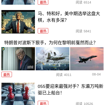
最热
阅读
6514
马、特和好，美中期选举这盘大
棋，水有多深？
最热
阅读
5841
特朗普对波斯下狠手，为何在黎明前戛然而止？
08-04
最热
阅读
4011
055要迎来最强对手？东瀛万吨新
驱已上船台！
最热
阅读
10526