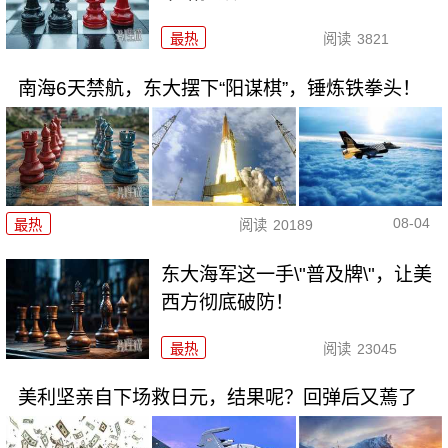
最热
阅读
3821
南海6天禁航，东大摆下“阳谋棋”，锤炼铁拳头！
08-04
最热
阅读
20189
东大海军这一手\"普及牌\"，让美
西方彻底破防！
最热
阅读
23045
美利坚亲自下场救日元，结果呢？回弹后又蔫了