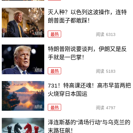
灭人种？以色列这波操作，连特
朗普面子都敢踩！
最热
阅读
6313
特朗普刚说要谈判，伊朗又是反
手就是一巴掌！
最热
阅读
5183
731！特高课还魂！高市早苗两把
火烧穿日本国运
最热
阅读
4797
泽连斯基的“清场行动”与乌克兰的
末路狂飙！