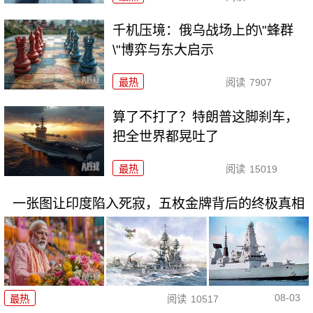
千机压境：俄乌战场上的\"蜂群
\"博弈与东大启示
最热
阅读
7907
算了不打了？特朗普这脚刹车，
把全世界都晃吐了
最热
阅读
15019
一张图让印度陷入死寂，五枚金牌背后的终极真相
08-03
最热
阅读
10517