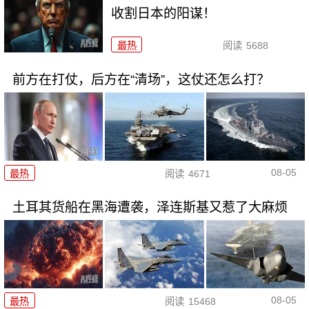
收割日本的阳谋！
最热
阅读
5688
前方在打仗，后方在“清场”，这仗还怎么打？
08-05
最热
阅读
4671
土耳其货船在黑海遭袭，泽连斯基又惹了大麻烦
08-05
最热
阅读
15468