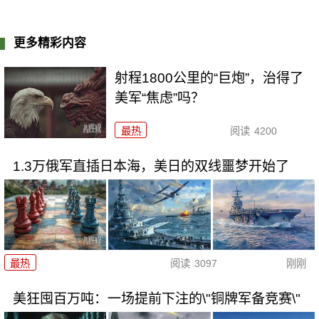
更多精彩内容
射程1800公里的“巨炮”，治得了
美军“焦虑”吗？
最热
阅读
4200
1.3万俄军直插日本海，美日的双线噩梦开始了
最热
阅读
3097
刚刚
美狂囤百万吨：一场提前下注的\"铜牌军备竞赛\"