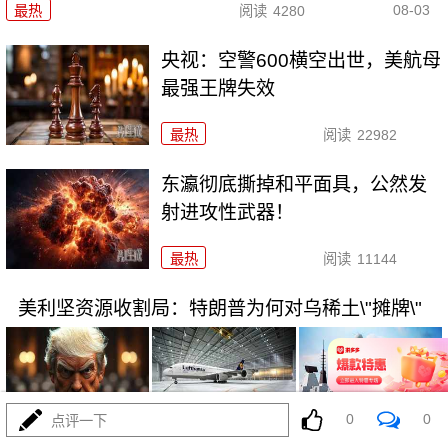
08-03
最热
阅读
4280
央视：空警600横空出世，美航母
最强王牌失效
最热
阅读
22982
东瀛彻底撕掉和平面具，公然发
射进攻性武器！
最热
阅读
11144
美利坚资源收割局：特朗普为何对乌稀土\"摊牌\"
0
0
点评一下
08-03
最热
阅读
10233