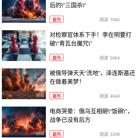
后的\"三国杀\"
最热
阅读
7066
对检察官体系下手！李在明要打
破\"青瓦台魔咒\"
最热
阅读
5064
被俄导弹天天“洗地”，泽连斯基还
在做着美梦！
最热
阅读
4644
电商哭晕：俄乌互相砸\"饭碗\"，
战争已没有后方
最热
阅读
3208