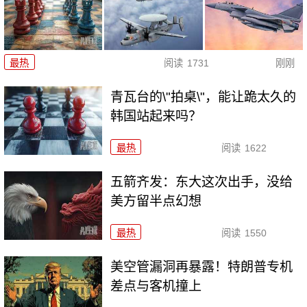
最热
阅读
1731
刚刚
青瓦台的\"拍桌\"，能让跪太久的
韩国站起来吗？
最热
阅读
1622
五箭齐发：东大这次出手，没给
美方留半点幻想
最热
阅读
1550
美空管漏洞再暴露！特朗普专机
差点与客机撞上