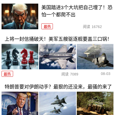
美国踏进3个大坑把自己埋了！恐
怕一个都爬不出
最热
阅读
16762
上将一封信捅破天！美军五艘驱逐舰要盖三口锅！
08-03
最热
阅读
7089
特朗普要对伊朗动手？最狠的还没来，最骚的来了