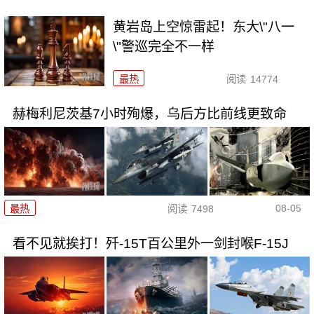
黄岩岛上空惊雷起！东大\"八一
\"警巡完全不一样
最热
阅读
14774
赫梅利尼茨基7小时殉爆，乌后方比前线更致命
08-05
最热
阅读
7498
看不见就挨打！歼-15T百公里外一剑封喉F-15J