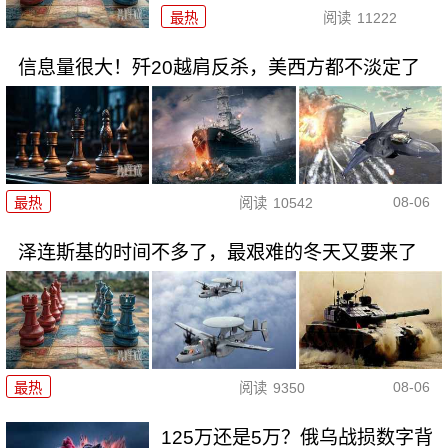
最热
阅读
11222
信息量很大！歼20越肩反杀，美西方都不淡定了
08-06
最热
阅读
10542
泽连斯基的时间不多了，最艰难的冬天又要来了
08-06
最热
阅读
9350
125万还是5万？俄乌战损数字背