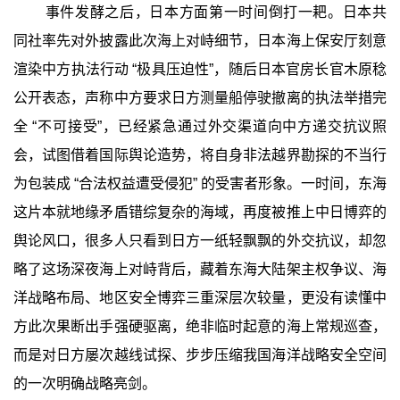
事件发酵之后，日本方面第一时间倒打一耙。日本共
同社率先对外披露此次海上对峙细节，日本海上保安厅刻意
渲染中方执法行动 “极具压迫性”，随后日本官房长官木原稔
公开表态，声称中方要求日方测量船停驶撤离的执法举措完
全 “不可接受”，已经紧急通过外交渠道向中方递交抗议照
会，试图借着国际舆论造势，将自身非法越界勘探的不当行
为包装成 “合法权益遭受侵犯” 的受害者形象。一时间，东海
这片本就地缘矛盾错综复杂的海域，再度被推上中日博弈的
舆论风口，很多人只看到日方一纸轻飘飘的外交抗议，却忽
略了这场深夜海上对峙背后，藏着东海大陆架主权争议、海
洋战略布局、地区安全博弈三重深层次较量，更没有读懂中
方此次果断出手强硬驱离，绝非临时起意的海上常规巡查，
而是对日方屡次越线试探、步步压缩我国海洋战略安全空间
的一次明确战略亮剑。