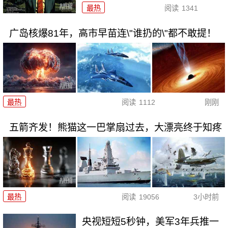
最热
阅读
1341
广岛核爆81年，高市早苗连\"谁扔的\"都不敢提！
最热
阅读
1112
刚刚
五箭齐发！熊猫这一巴掌扇过去，大漂亮终于知疼
最热
阅读
19056
3小时前
央视短短5秒钟，美军3年兵推一