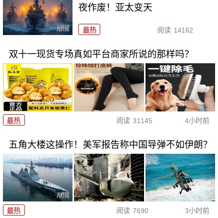
夜作废！亚太变天
最热
阅读
14162
双十一现货专场真如平台商家所说的那样吗？
最热
阅读
31145
4小时前
五角大楼这操作！美军报告称中国导弹不如伊朗？
最热
阅读
7690
3小时前