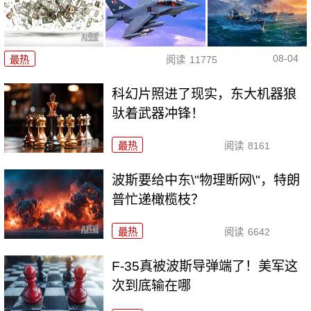
08-04
最热
阅读
11775
科幻片照进了现实，东大机器狼
驮着武器冲锋！
最热
阅读
8161
波斯要给中东\"物理断网\"，特朗
普忙递橄榄枝？
最热
阅读
6642
F-35真被波斯导弹端了！美军这
次到底输在哪