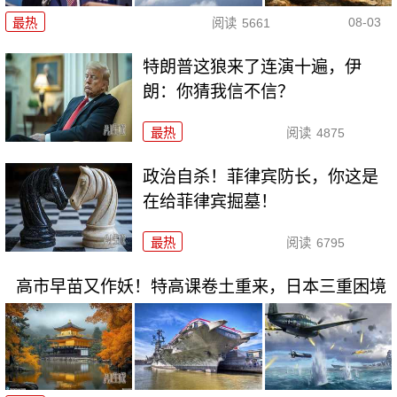
08-03
最热
阅读
5661
特朗普这狼来了连演十遍，伊
朗：你猜我信不信？
最热
阅读
4875
政治自杀！菲律宾防长，你这是
在给菲律宾掘墓！
最热
阅读
6795
高市早苗又作妖！特高课卷土重来，日本三重困境