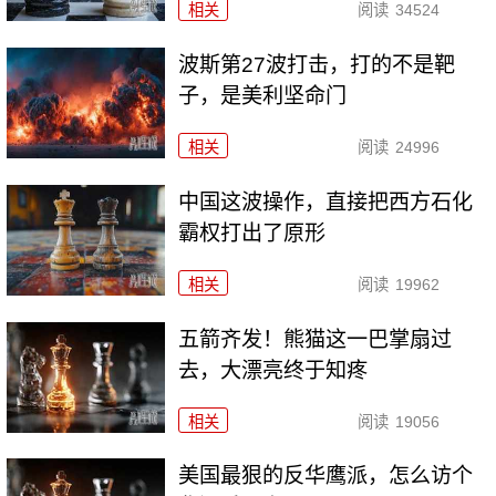
相关
阅读
34524
波斯第27波打击，打的不是靶
子，是美利坚命门
相关
阅读
24996
中国这波操作，直接把西方石化
霸权打出了原形
相关
阅读
19962
五箭齐发！熊猫这一巴掌扇过
去，大漂亮终于知疼
相关
阅读
19056
美国最狠的反华鹰派，怎么访个