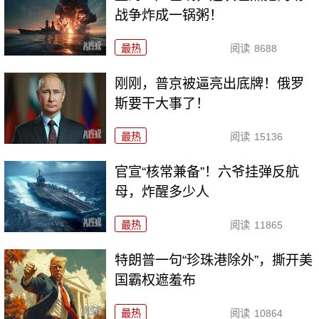
战争炸成一锅粥！
最热
阅读
8688
刚刚，普京被逼亮出底牌！俄罗
斯要干大事了！
最热
阅读
15136
官宣“核常兼备”！六爷挂弹反航
母，炸醒多少人
最热
阅读
11865
特朗普一句“珍珠港除外”，撕开美
国霸权遮羞布
最热
阅读
10864