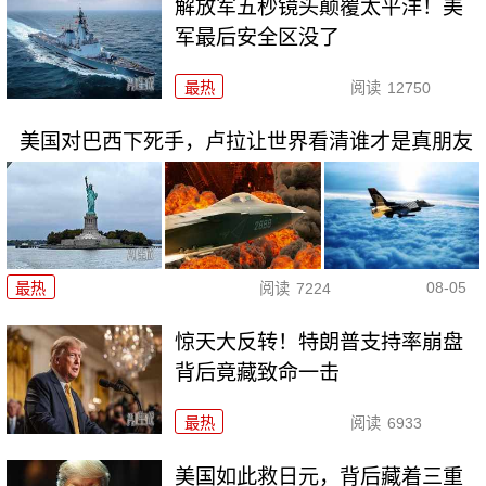
解放军五秒镜头颠覆太平洋！美
军最后安全区没了
最热
阅读
12750
美国对巴西下死手，卢拉让世界看清谁才是真朋友
08-05
最热
阅读
7224
惊天大反转！特朗普支持率崩盘
背后竟藏致命一击
最热
阅读
6933
美国如此救日元，背后藏着三重