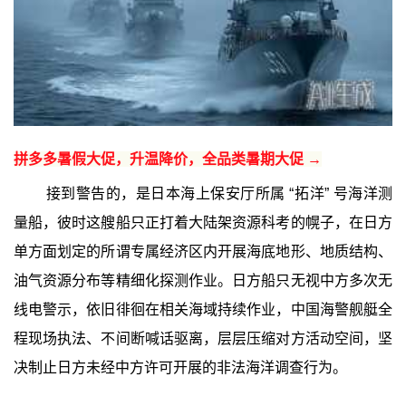
拼多多暑假大促，升温降价，全品类暑期大促 →
接到警告的，是日本海上保安厅所属 “拓洋” 号海洋测
量船，彼时这艘船只正打着大陆架资源科考的幌子，在日方
单方面划定的所谓专属经济区内开展海底地形、地质结构、
油气资源分布等精细化探测作业。日方船只无视中方多次无
线电警示，依旧徘徊在相关海域持续作业，中国海警舰艇全
程现场执法、不间断喊话驱离，层层压缩对方活动空间，坚
决制止日方未经中方许可开展的非法海洋调查行为。