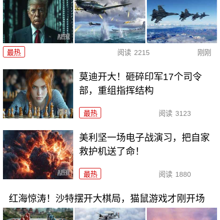
最热
阅读
2215
刚刚
莫迪开大！砸碎印军17个司令
部，重组指挥结构
最热
阅读
3123
美利坚一场电子战演习，把自家
救护机送了命！
最热
阅读
1880
红海惊涛！沙特摆开大棋局，猫鼠游戏才刚开场