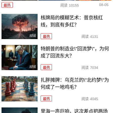
08-05
最热
阅读
10155
核牌局的模糊艺术：普京核红
线，到底有多红？
最热
阅读
4131
特朗普的制造业\"回流梦\"，为何
成了回流东大？
最热
阅读
7034
扎胖摊牌：乌克兰的\"北约梦\"为
何成了一地鸡毛？
最热
阅读
4045
里海一声巨响，这次差点把两场