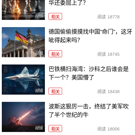
华还委屈上了？
相关
阅读
18778
德国偷偷摸摸找中国“命门”，这牙
呲得起来吗？
相关
阅读
18745
巴铁横扫海湾：沙科之后谁会是
下一个？美国懵了
相关
阅读
18438
波斯这狠厉一击，终结了美军吹
了半个世纪的牛
相关
阅读
18006