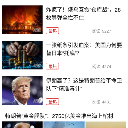
炸疯了！俄乌互掀“仓库战”，28
枚导弹全拦不住
最热
阅读
5227
一张纸条引发血案：美国为何要
替日本“托底”？
最热
阅读
4274
伊朗赢了？这是特朗普给革命卫
队下“精准毒计”
最热
阅读
4431
特朗普“黄金舰队”：2750亿美金堆出海上棺材