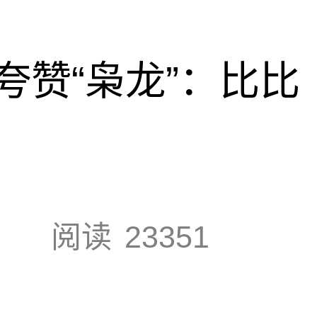
夸赞“枭龙”：比比
阅读
23351