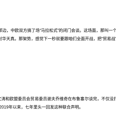
那边，中欧双方搞了场“马拉松式”的闭门会谈。这场面，那叫一
对华天真。那架势，感觉下一秒就要跟咱们全面开战，把“贸易战
文涛和欧盟委员会贸易委员谢夫乔维奇在布鲁塞尔谈完，不仅没
019年以来，七年里头一回发这种联合声明。