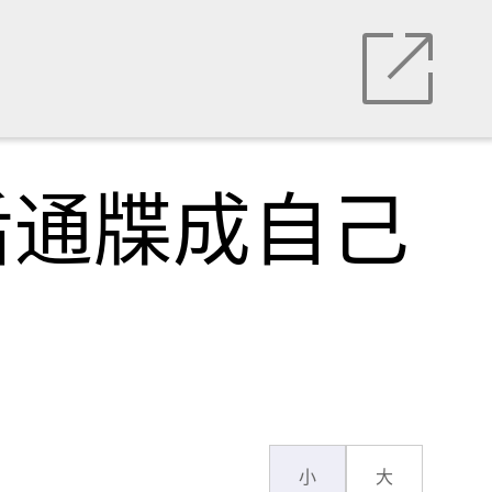
后通牒成自己
小
大