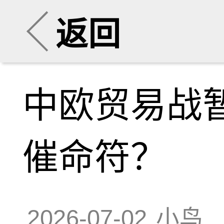
返回
中欧贸易战
催命符？
2026-07-02
小鸟