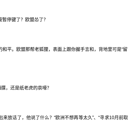
按暂停键了？欧盟怂了？
的和平。欧盟那帮老狐狸，表面上跟你握手言和，背地里可是“留
后通牒，还是纸老虎的哀嚎？
来放话了，他说了什么？“欧洲不想再等太久”、“寻求10月前取