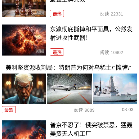
最热
阅读
22331
东瀛彻底撕掉和平面具，公然发
射进攻性武器！
最热
阅读
10802
美利坚资源收割局：特朗普为何对乌稀土\"摊牌\"
08-03
最热
阅读
9889
普京不忍了！俄突破禁忌，猛轰
美资无人机工厂