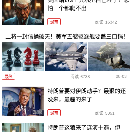
美国踏进3个大坑把自己埋了！恐
怕一个都爬不出
最热
阅读
16342
上将一封信捅破天！美军五艘驱逐舰要盖三口锅！
08-03
最热
阅读
6738
特朗普要对伊朗动手？最狠的还
没来，最骚的来了
最热
阅读
5351
特朗普这狼来了连演十遍，伊