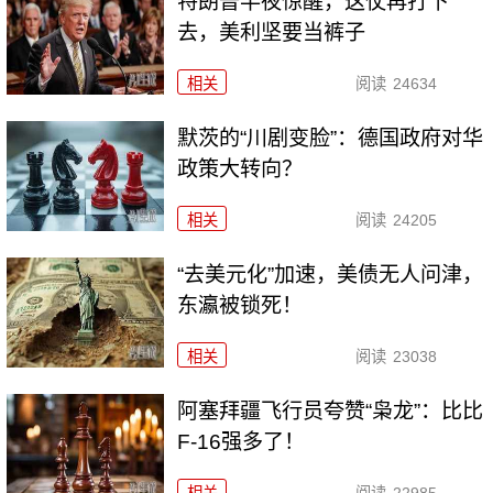
特朗普半夜惊醒，这仗再打下
去，美利坚要当裤子
相关
阅读
24634
默茨的“川剧变脸”：德国政府对华
政策大转向？
相关
阅读
24205
“去美元化”加速，美债无人问津，
东瀛被锁死！
相关
阅读
23038
阿塞拜疆飞行员夸赞“枭龙”：比比
F-16强多了！