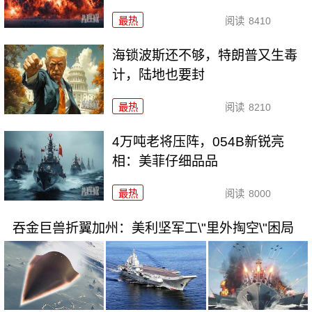
最热
阅读
8410
海锁波斯还不够，特朗普又生毒
计，陆地也要封
最热
阅读
8210
4万吨老将压阵，054B新锐亮
相：美菲仔细品品
最热
阅读
8000
吞金巨兽折翼加州：美利坚军工\"里外掏空\"困局