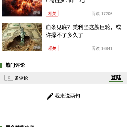
\"岛链梦\"碎一地
相关
阅读
17206
血条见底？美利坚这艘巨轮，或
许撑不了多久了
相关
阅读
16841
热门评论
登陆
0
条评论
我来说两句