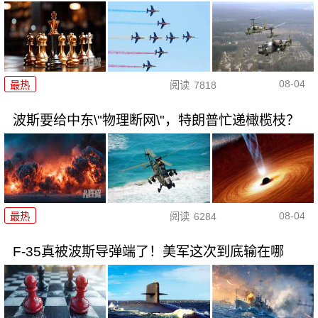
08-04
最热
阅读
7818
波斯要给中东\"物理断网\"，特朗普忙递橄榄枝？
08-04
最热
阅读
6284
F-35真被波斯导弹端了！美军这次到底输在哪