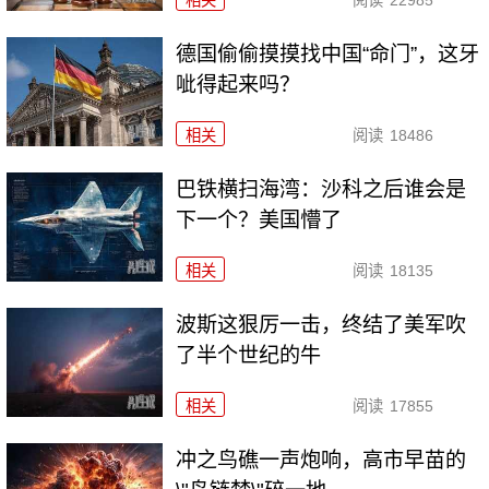
相关
阅读
22985
德国偷偷摸摸找中国“命门”，这牙
呲得起来吗？
相关
阅读
18486
巴铁横扫海湾：沙科之后谁会是
下一个？美国懵了
相关
阅读
18135
波斯这狠厉一击，终结了美军吹
了半个世纪的牛
相关
阅读
17855
冲之鸟礁一声炮响，高市早苗的