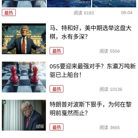
08-04
最热
阅读
6183
马、特和好，美中期选举这盘大
棋，水有多深？
最热
阅读
5504
055要迎来最强对手？东瀛万吨新
驱已上船台！
最热
阅读
10136
特朗普对波斯下狠手，为何在黎
明前戛然而止？
最热
阅读
3665