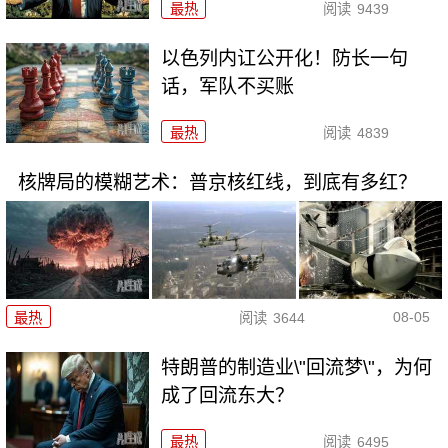
最热
阅读
9439
以色列内讧公开化！防长一句
话，军队不买账
最热
阅读
4839
核牌局的模糊艺术：普京核红线，到底有多红？
08-05
最热
阅读
3644
特朗普的制造业\"回流梦\"，为何
成了回流东大？
最热
阅读
6495