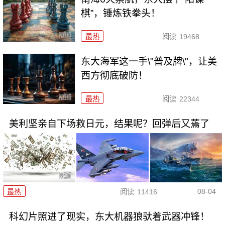
棋”，锤炼铁拳头！
最热
阅读
19468
东大海军这一手\"普及牌\"，让美
西方彻底破防！
最热
阅读
22344
美利坚亲自下场救日元，结果呢？回弹后又蔫了
08-04
最热
阅读
11416
科幻片照进了现实，东大机器狼驮着武器冲锋！