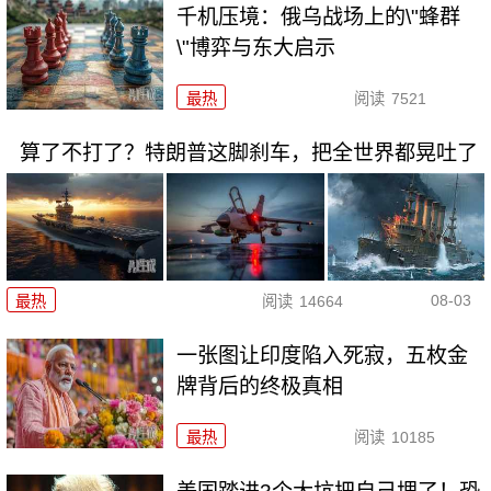
千机压境：俄乌战场上的\"蜂群
\"博弈与东大启示
最热
阅读
7521
算了不打了？特朗普这脚刹车，把全世界都晃吐了
08-03
最热
阅读
14664
一张图让印度陷入死寂，五枚金
牌背后的终极真相
最热
阅读
10185