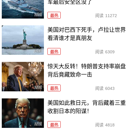
军最后安全区没了
最热
阅读
11272
美国对巴西下死手，卢拉让世界
看清谁才是真朋友
最热
阅读
6309
惊天大反转！特朗普支持率崩盘
背后竟藏致命一击
最热
阅读
6043
美国如此救日元，背后藏着三重
收割日本的阳谋！
最热
阅读
4818