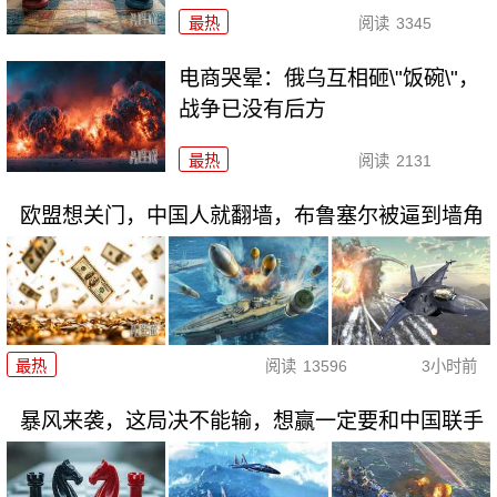
最热
阅读
3345
电商哭晕：俄乌互相砸\"饭碗\"，
战争已没有后方
最热
阅读
2131
欧盟想关门，中国人就翻墙，布鲁塞尔被逼到墙角
最热
阅读
13596
3小时前
暴风来袭，这局决不能输，想赢一定要和中国联手