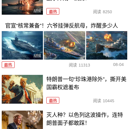
最热
阅读
8250
官宣“核常兼备”！六爷挂弹反航母，炸醒多少人
08-04
最热
阅读
11313
特朗普一句“珍珠港除外”，撕开美
国霸权遮羞布
最热
阅读
10445
灭人种？以色列这波操作，连特
朗普面子都敢踩！