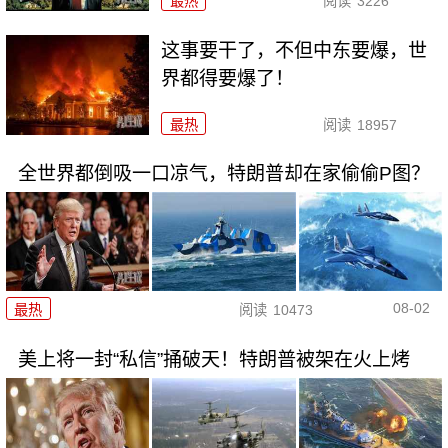
最热
阅读
3226
这事要干了，不但中东要爆，世
界都得要爆了！
最热
阅读
18957
全世界都倒吸一口凉气，特朗普却在家偷偷P图？
08-02
最热
阅读
10473
美上将一封“私信”捅破天！特朗普被架在火上烤