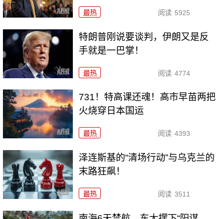
最热
阅读
5925
特朗普刚说要谈判，伊朗又是反
手就是一巴掌！
最热
阅读
4774
731！特高课还魂！高市早苗两把
火烧穿日本国运
最热
阅读
4393
泽连斯基的“清场行动”与乌克兰的
末路狂飙！
最热
阅读
3511
南海6天禁航，东大摆下“阳谋