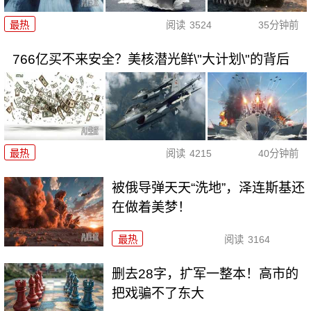
最热
阅读
3524
35分钟前
766亿买不来安全？美核潜光鲜\"大计划\"的背后
最热
阅读
4215
40分钟前
被俄导弹天天“洗地”，泽连斯基还
在做着美梦！
最热
阅读
3164
删去28字，扩军一整本！高市的
把戏骗不了东大