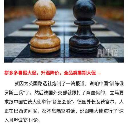
拼多多暑假大促，升温降价，全品类暑期大促 →
就因为英国路透社炮制了一篇报道，说咱中国“训练俄
罗斯士兵”了。然后德国外交部就跟打了鸡血似的，立马要
求跟中国驻德大使举行“紧急会谈”。德国外长瓦德富尔，人
正在巴西访问呢，都不忘隔空喊话，说跟咱大使进行了“深
入且坦诚”的讨论。