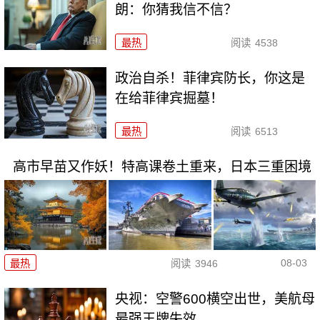
朗：你猜我信不信？
最热
阅读
4538
政治自杀！菲律宾防长，你这是
在给菲律宾掘墓！
最热
阅读
6513
高市早苗又作妖！特高课卷土重来，日本三重困境
08-03
最热
阅读
3946
央视：空警600横空出世，美航母
最强王牌失效