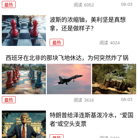
08-03
最热
阅读
6052
波斯的浓缩铀，美利坚是真想
拿，还是做样子？
最热
阅读
4024
西班牙在北非的那块飞地休达，为何突然炸了锅
08-03
最热
阅读
3616
特朗普给泽连斯基泼冷水，“爱国
者”或空头支票