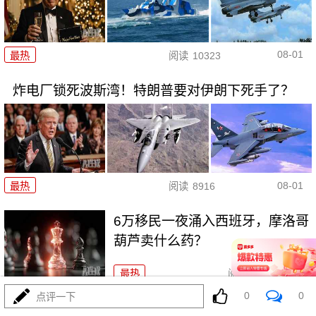
08-01
最热
阅读
10323
炸电厂锁死波斯湾！特朗普要对伊朗下死手了？
08-01
最热
阅读
8916
6万移民一夜涌入西班牙，摩洛哥
葫芦卖什么药？
最热
阅读
7677
0
0
点评一下
菲律宾五天三闹，美航母压阵，