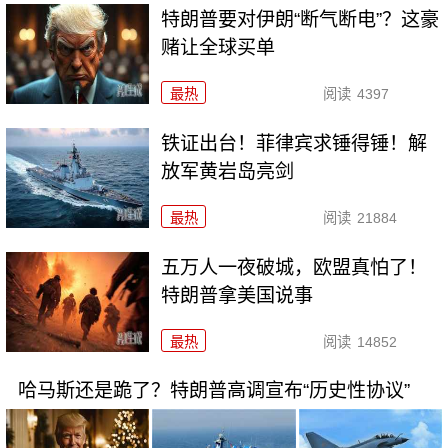
特朗普要对伊朗“断气断电”？这豪
赌让全球买单
最热
阅读
4397
铁证出台！菲律宾求锤得锤！解
放军黄岩岛亮剑
最热
阅读
21884
五万人一夜破城，欧盟真怕了！
特朗普拿美国说事
最热
阅读
14852
哈马斯还是跪了？特朗普高调宣布“历史性协议”