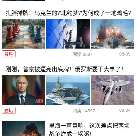
扎胖摊牌：乌克兰的\"北约梦\"为何成了一地鸡毛？
08-05
最热
阅读
3587
刚刚，普京被逼亮出底牌！俄罗斯要干大事了！
08-04
最热
阅读
14597
里海一声巨响，这次差点把两场
战争炸成一锅粥！