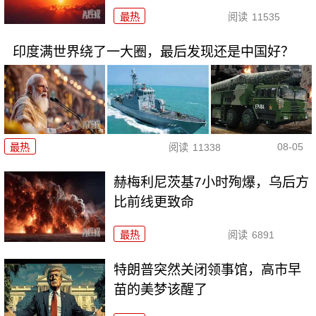
最热
阅读
11535
印度满世界绕了一大圈，最后发现还是中国好？
08-05
最热
阅读
11338
赫梅利尼茨基7小时殉爆，乌后方
比前线更致命
最热
阅读
6891
特朗普突然关闭领事馆，高市早
苗的美梦该醒了