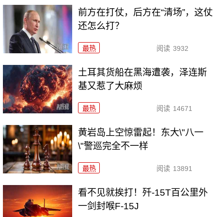
前方在打仗，后方在“清场”，这仗
还怎么打？
最热
阅读
3932
土耳其货船在黑海遭袭，泽连斯
基又惹了大麻烦
最热
阅读
14671
黄岩岛上空惊雷起！东大\"八一
\"警巡完全不一样
最热
阅读
13891
看不见就挨打！歼-15T百公里外
一剑封喉F-15J