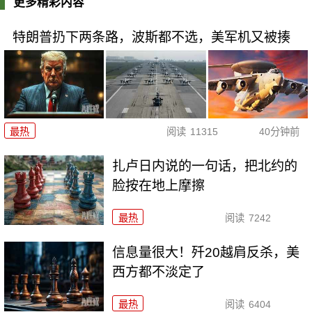
更多精彩内容
特朗普扔下两条路，波斯都不选，美军机又被揍
最热
阅读
11315
40分钟前
扎卢日内说的一句话，把北约的
脸按在地上摩擦
最热
阅读
7242
信息量很大！歼20越肩反杀，美
西方都不淡定了
最热
阅读
6404