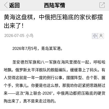
返回
西陆军情
黄海这盘棋，中俄把压箱底的家伙都摆
出来了！
小
大
2026-07-05
小鸟
2026年7月5号，青岛某军港。
圣安德烈军旗和八一军旗在海风里搅在一起，呼啦啦
地飘。俄罗斯太平洋舰队的舰艇编队，缓缓靠上了码头。有
人觉得这就是一年一度的例行公事，摆摆阵型、合个影、握
个手，完事儿。你要是也这么想，那我劝你赶紧把思路掰过
来——这次“海上联合-2026”，中俄两边都把压箱底的硬货
掏出来了，真不是来走过场的。