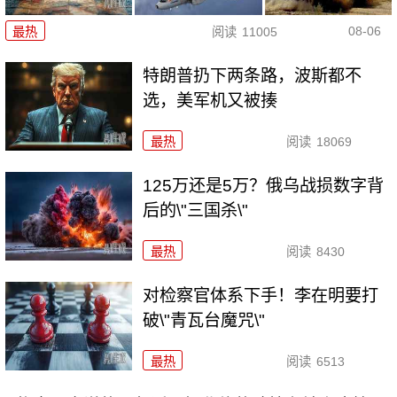
08-06
最热
阅读
11005
特朗普扔下两条路，波斯都不
选，美军机又被揍
最热
阅读
18069
125万还是5万？俄乌战损数字背
后的\"三国杀\"
最热
阅读
8430
对检察官体系下手！李在明要打
破\"青瓦台魔咒\"
最热
阅读
6513