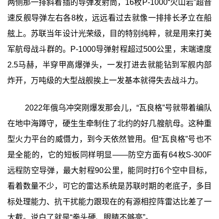
两侧那一排斜着插的导弹发射筒，16枚P-1000“火山岩”超音
速反舰导弹左右各8枚，远远看过去就像一排排长矛立在船
舷上。苏联当年设计光荣级，目的特别纯粹，就是用来打美
军航母战斗群的。P-1000导弹射程超过500公里，末端速度
2.5马赫，半穿甲高爆弹头，一发打进去就能钻到军舰内部
炸开，万吨级的大型战舰挨上一发基本就得失去战斗力。
2022年俄乌冲突刚爆发那会儿，“瓦良格”号就带着编队
在地中海蹲守，硬生生牵制住了北约的好几艘航母。这种重
型火力平台的威慑力，到今天依然管用。但“瓦良格”号也不
是全能的，它的短板同样明显——防空方面有64枚S-300F
远程防空导弹，最大射程90公里，能同时打6个空中目标，
看着数量不少，可它的雷达系统是苏联时期的老底子，多目
标处理能力、抗干扰能力跟现在的有源相控阵雷达比差了一
大截。说白了就是“拳头硬、眼睛不够亮”。