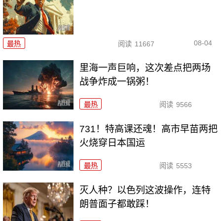
08-04
最热
阅读
11667
里海一声巨响，这次差点把两场
战争炸成一锅粥！
最热
阅读
9566
731！特高课还魂！高市早苗两把
火烧穿日本国运
最热
阅读
5553
灭人种？以色列这波操作，连特
朗普面子都敢踩！