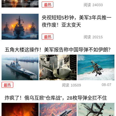
最热
阅读
24033
央视短短5秒钟，美军3年兵推一
夜作废！亚太变天
最热
阅读
20215
五角大楼这操作！美军报告称中国导弹不如伊朗？
08-07
最热
阅读
10509
炸疯了！俄乌互掀“仓库战”，28枚导弹全拦不住