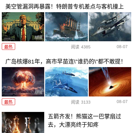
美空管漏洞再暴露！特朗普专机差点与客机撞上
08-07
最热
阅读
4385
广岛核爆81年，高市早苗连\"谁扔的\"都不敢提！
08-07
最热
阅读
3133
五箭齐发！熊猫这一巴掌扇过
去，大漂亮终于知疼