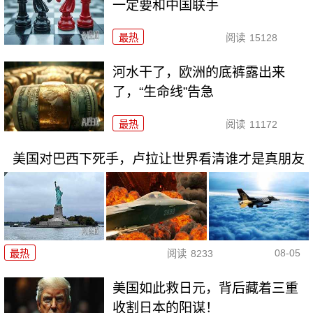
一定要和中国联手
最热
阅读
15128
河水干了，欧洲的底裤露出来
了，“生命线”告急
最热
阅读
11172
美国对巴西下死手，卢拉让世界看清谁才是真朋友
08-05
最热
阅读
8233
美国如此救日元，背后藏着三重
收割日本的阳谋！