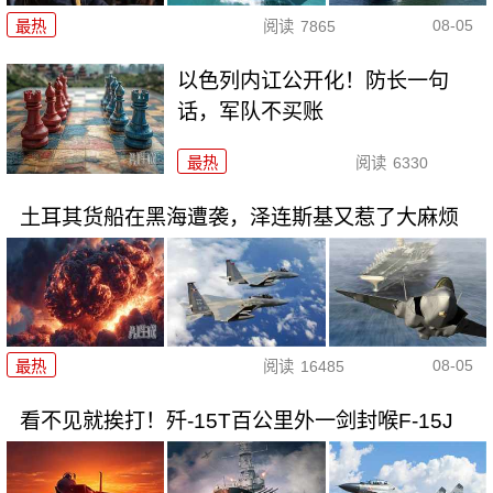
08-05
最热
阅读
7865
以色列内讧公开化！防长一句
话，军队不买账
最热
阅读
6330
土耳其货船在黑海遭袭，泽连斯基又惹了大麻烦
08-05
最热
阅读
16485
看不见就挨打！歼-15T百公里外一剑封喉F-15J