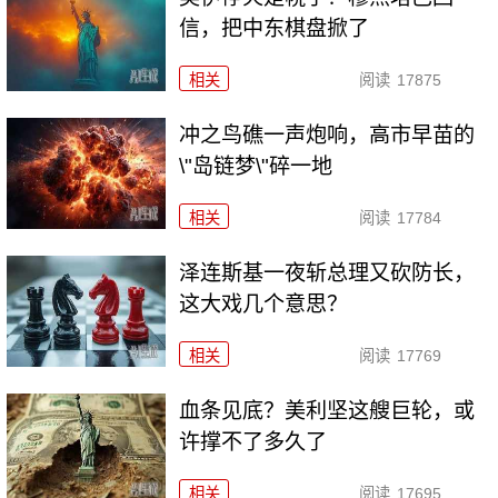
信，把中东棋盘掀了
相关
阅读
17875
冲之鸟礁一声炮响，高市早苗的
\"岛链梦\"碎一地
相关
阅读
17784
泽连斯基一夜斩总理又砍防长，
这大戏几个意思？
相关
阅读
17769
血条见底？美利坚这艘巨轮，或
许撑不了多久了
相关
阅读
17695