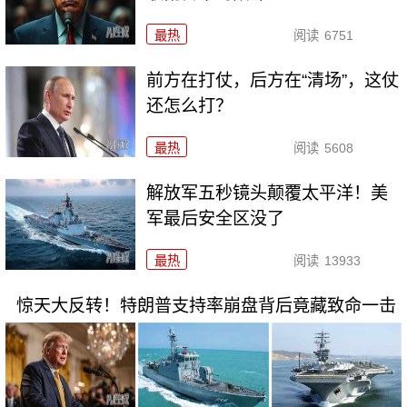
最热
阅读
6751
前方在打仗，后方在“清场”，这仗
还怎么打？
最热
阅读
5608
解放军五秒镜头颠覆太平洋！美
军最后安全区没了
最热
阅读
13933
惊天大反转！特朗普支持率崩盘背后竟藏致命一击