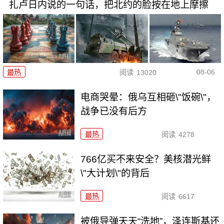
扎卢日内说的一句话，把北约的脸按在地上摩擦
08-06
最热
阅读
13020
电商哭晕：俄乌互相砸\"饭碗\"，
战争已没有后方
最热
阅读
4278
766亿买不来安全？美核潜光鲜
\"大计划\"的背后
最热
阅读
6617
被俄导弹天天“洗地”，泽连斯基还