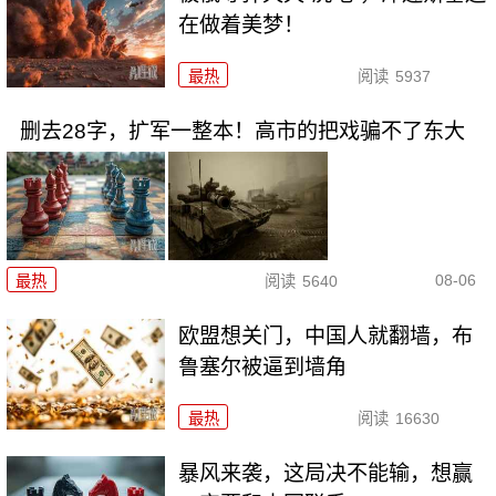
在做着美梦！
最热
阅读
5937
删去28字，扩军一整本！高市的把戏骗不了东大
08-06
最热
阅读
5640
欧盟想关门，中国人就翻墙，布
鲁塞尔被逼到墙角
最热
阅读
16630
暴风来袭，这局决不能输，想赢