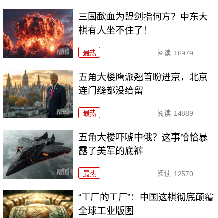
三国歃血为盟剑指何方？中东大
棋有人坐不住了！
最热
阅读
16979
五角大楼鹰派翘首盼进京，北京
连门缝都没给留
最热
阅读
14889
五角大楼吓唬中俄？这事恰恰暴
露了美军的底裤
最热
阅读
12570
“工厂的工厂”：中国这棋彻底颠覆
全球工业版图