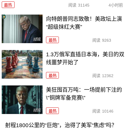
最热
阅读
31145
4小时前
向特朗普同志致敬！美政坛上演
“超级抹红大赛”
最热
阅读
9263
1.3万俄军直插日本海，美日的双
线噩梦开始了
最热
阅读
12362
美狂囤百万吨：一场提前下注的
\"铜牌军备竞赛\"
最热
阅读
10146
射程1800公里的“巨炮”，治得了美军“焦虑”吗？