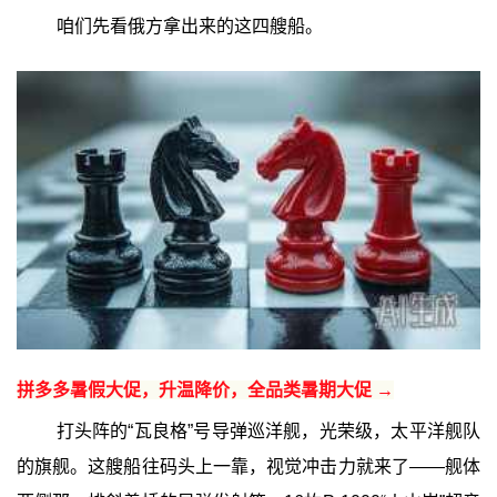
咱们先看俄方拿出来的这四艘船。
拼多多暑假大促，升温降价，全品类暑期大促 →
打头阵的“瓦良格”号导弹巡洋舰，光荣级，太平洋舰队
的旗舰。这艘船往码头上一靠，视觉冲击力就来了——舰体