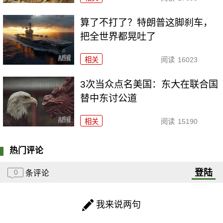
算了不打了？特朗普这脚刹车，
把全世界都晃吐了
相关
阅读
16023
3次当众点名美国：东大在联合国
替中东讨公道
相关
阅读
15190
热门评论
登陆
0
条评论
我来说两句