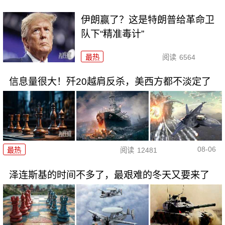
伊朗赢了？这是特朗普给革命卫
队下“精准毒计”
最热
阅读
6564
信息量很大！歼20越肩反杀，美西方都不淡定了
08-06
最热
阅读
12481
泽连斯基的时间不多了，最艰难的冬天又要来了