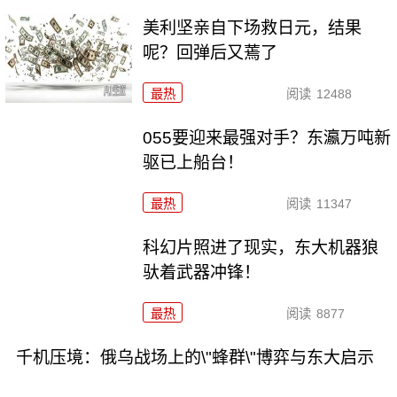
美利坚亲自下场救日元，结果
呢？回弹后又蔫了
最热
阅读
12488
055要迎来最强对手？东瀛万吨新
驱已上船台！
最热
阅读
11347
科幻片照进了现实，东大机器狼
驮着武器冲锋！
最热
阅读
8877
千机压境：俄乌战场上的\"蜂群\"博弈与东大启示