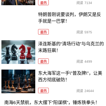
最热
阅读
7134
特朗普刚说要谈判，伊朗又是反
手就是一巴掌！
最热
阅读
5975
泽连斯基的“清场行动”与乌克兰的
末路狂飙！
最热
阅读
4499
东大海军这一手\"普及牌\"，让美
西方彻底破防！
最热
阅读
24644
南海6天禁航，东大摆下“阳谋棋”，锤炼铁拳头！