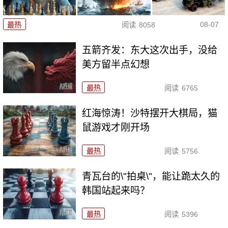
08-07
最热
阅读
8058
五箭齐发：东大这次出手，没给
美方留半点幻想
最热
阅读
6765
红海惊涛！沙特摆开大棋局，猫
鼠游戏才刚开场
最热
阅读
5756
青瓦台的\"拍桌\"，能让跪太久的
韩国站起来吗？
最热
阅读
5396