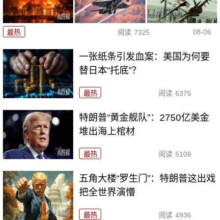
08-06
最热
阅读
7325
一张纸条引发血案：美国为何要
替日本“托底”？
最热
阅读
6375
特朗普“黄金舰队”：2750亿美金
堆出海上棺材
最热
阅读
5109
五角大楼“罗生门”：特朗普这出戏
把全世界演懵
最热
阅读
4936