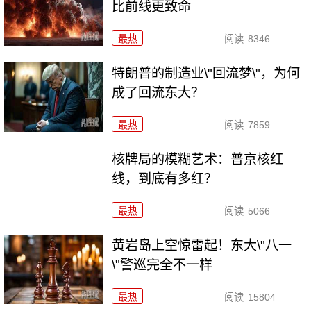
比前线更致命
最热
阅读
8346
特朗普的制造业\"回流梦\"，为何
成了回流东大？
最热
阅读
7859
核牌局的模糊艺术：普京核红
线，到底有多红？
最热
阅读
5066
黄岩岛上空惊雷起！东大\"八一
\"警巡完全不一样
最热
阅读
15804