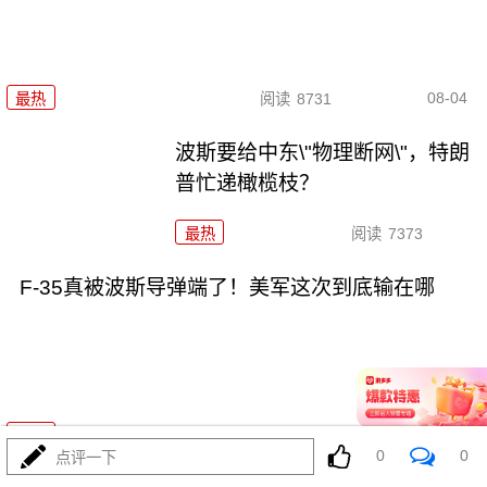
08-04
最热
阅读
8731
波斯要给中东\"物理断网\"，特朗
普忙递橄榄枝？
最热
阅读
7373
F-35真被波斯导弹端了！美军这次到底输在哪
08-04
最热
阅读
7159
0
0
点评一下