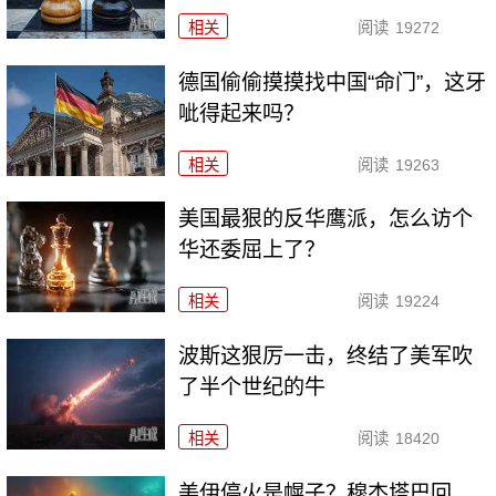
相关
阅读
19272
德国偷偷摸摸找中国“命门”，这牙
呲得起来吗？
相关
阅读
19263
美国最狠的反华鹰派，怎么访个
华还委屈上了？
相关
阅读
19224
波斯这狠厉一击，终结了美军吹
了半个世纪的牛
相关
阅读
18420
美伊停火是幌子？穆杰塔巴回