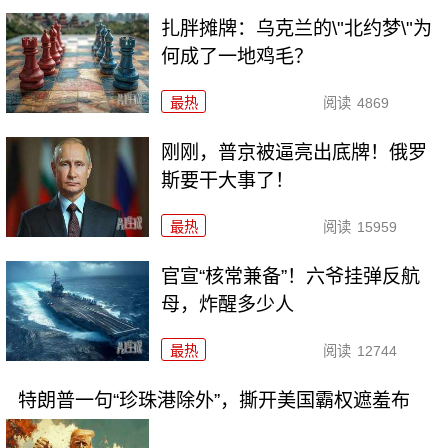
扎胖摊牌：乌克兰的\"北约梦\"为
何成了一地鸡毛？
最热
阅读
4869
刚刚，普京被逼亮出底牌！俄罗
斯要干大事了！
最热
阅读
15959
官宣“核常兼备”！六爷挂弹反航
母，炸醒多少人
最热
阅读
12744
特朗普一句“珍珠港除外”，撕开美国霸权遮羞布