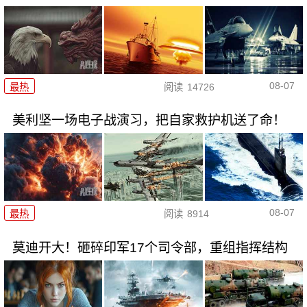
08-07
最热
阅读
14726
美利坚一场电子战演习，把自家救护机送了命！
08-07
最热
阅读
8914
莫迪开大！砸碎印军17个司令部，重组指挥结构