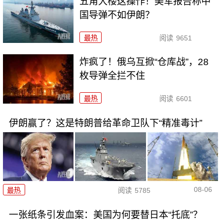
五角大楼这操作！美军报告称中
国导弹不如伊朗？
最热
阅读
9651
炸疯了！俄乌互掀“仓库战”，28
枚导弹全拦不住
最热
阅读
6601
伊朗赢了？这是特朗普给革命卫队下“精准毒计”
08-06
最热
阅读
5785
一张纸条引发血案：美国为何要替日本“托底”？