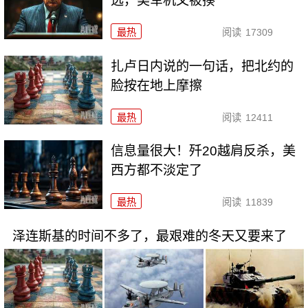
选，美军机又被揍
最热
阅读
17309
扎卢日内说的一句话，把北约的
脸按在地上摩擦
最热
阅读
12411
信息量很大！歼20越肩反杀，美
西方都不淡定了
最热
阅读
11839
泽连斯基的时间不多了，最艰难的冬天又要来了