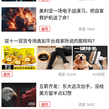
美利坚一场电子战演习，把自家
救护机送了命！
最热
阅读
7564
双十一现货专场真如平台商家所说的那样吗？
最热
阅读
31145
4小时前
五箭齐发：东大这次出手，没给
美方留半点幻想
最热
阅读
5652