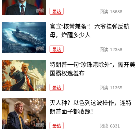
最热
阅读
15636
官宣“核常兼备”！六爷挂弹反航
母，炸醒多少人
最热
阅读
12358
特朗普一句“珍珠港除外”，撕开美
国霸权遮羞布
最热
阅读
11365
灭人种？以色列这波操作，连特
朗普面子都敢踩！
最热
阅读
6831