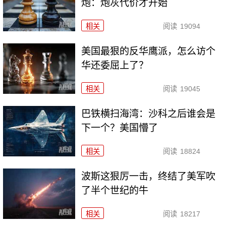
炮：炮灰代价才开始
相关
阅读
19094
美国最狠的反华鹰派，怎么访个
华还委屈上了？
相关
阅读
19045
巴铁横扫海湾：沙科之后谁会是
下一个？美国懵了
相关
阅读
18824
波斯这狠厉一击，终结了美军吹
了半个世纪的牛
相关
阅读
18217