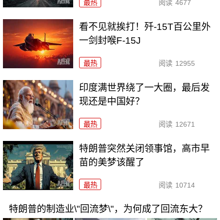
最热
阅读
4677
看不见就挨打！歼-15T百公里外
一剑封喉F-15J
最热
阅读
12955
印度满世界绕了一大圈，最后发
现还是中国好？
最热
阅读
12671
特朗普突然关闭领事馆，高市早
苗的美梦该醒了
最热
阅读
10714
特朗普的制造业\"回流梦\"，为何成了回流东大？