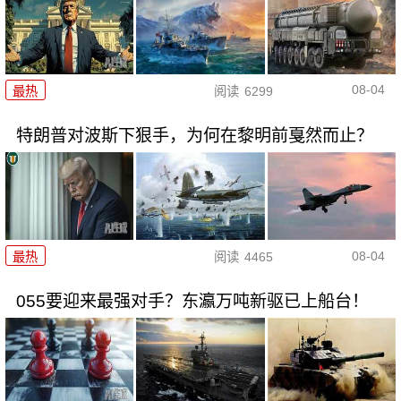
08-04
最热
阅读
6299
特朗普对波斯下狠手，为何在黎明前戛然而止？
08-04
最热
阅读
4465
055要迎来最强对手？东瀛万吨新驱已上船台！