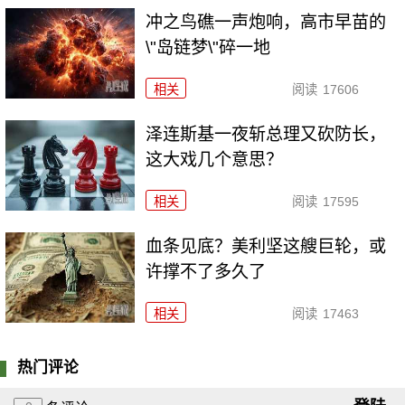
冲之鸟礁一声炮响，高市早苗的
\"岛链梦\"碎一地
相关
阅读
17606
泽连斯基一夜斩总理又砍防长，
这大戏几个意思？
相关
阅读
17595
血条见底？美利坚这艘巨轮，或
许撑不了多久了
相关
阅读
17463
热门评论