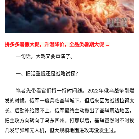
拼多多暑假大促，升温降价，全品类暑期大促 →
一句话，大戏又要重演了。
一、旧话重提还是战略试探？
笔者先带看官们捋一捋时间线。2022年俄乌战争刚爆
发的时候，俄军一度兵临基辅城下。但后来因为战线拉得太
长、后勤补给跟不上，俄军最终主动撤出了基辅周边地区，
把主攻方向转向了乌东四州。打那以后，基辅虽然时不时挨
几发导弹和无人机，但大规模地面进攻再没发生过。