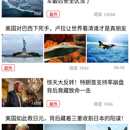
军最后安全区没了
最热
阅读
13558
美国对巴西下死手，卢拉让世界看清谁才是真朋友
08-05
最热
阅读
7893
惊天大反转！特朗普支持率崩盘
背后竟藏致命一击
最热
阅读
7556
美国如此救日元，背后藏着三重收割日本的阳谋！