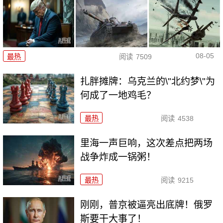
08-05
最热
阅读
7509
扎胖摊牌：乌克兰的\"北约梦\"为
何成了一地鸡毛？
最热
阅读
4538
里海一声巨响，这次差点把两场
战争炸成一锅粥！
最热
阅读
9215
刚刚，普京被逼亮出底牌！俄罗
斯要干大事了！