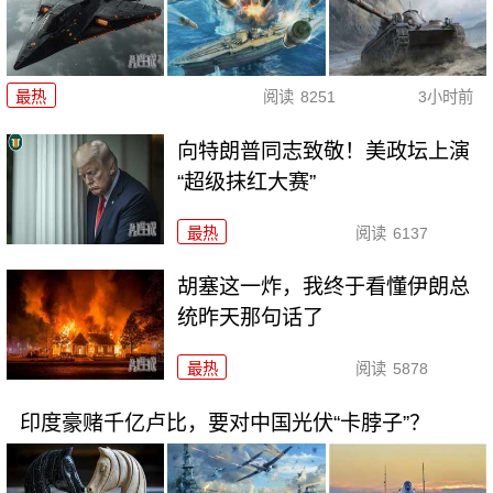
最热
阅读
8251
3小时前
向特朗普同志致敬！美政坛上演
“超级抹红大赛”
最热
阅读
6137
胡塞这一炸，我终于看懂伊朗总
统昨天那句话了
最热
阅读
5878
印度豪赌千亿卢比，要对中国光伏“卡脖子”？