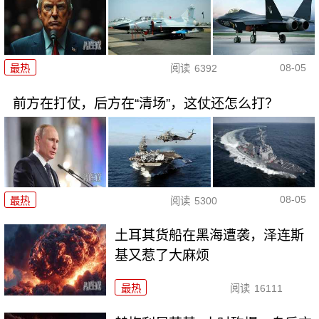
08-05
最热
阅读
6392
前方在打仗，后方在“清场”，这仗还怎么打？
08-05
最热
阅读
5300
土耳其货船在黑海遭袭，泽连斯
基又惹了大麻烦
最热
阅读
16111