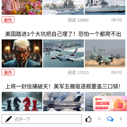
08-03
最热
阅读
10882
美国踏进3个大坑把自己埋了！恐怕一个都爬不出
08-03
最热
阅读
17613
上将一封信捅破天！美军五艘驱逐舰要盖三口锅！
0
0
点评一下
08-03
最热
阅读
7511