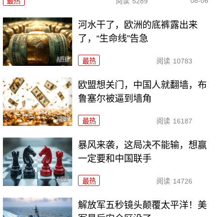
08-06
最热
阅读
5289
河水干了，欧洲的底裤露出来
了，“生命线”告急
最热
阅读
10783
欧盟想关门，中国人就翻墙，布
鲁塞尔被逼到墙角
最热
阅读
16187
暴风来袭，这局决不能输，想赢
一定要和中国联手
最热
阅读
14726
解放军五秒镜头颠覆太平洋！美