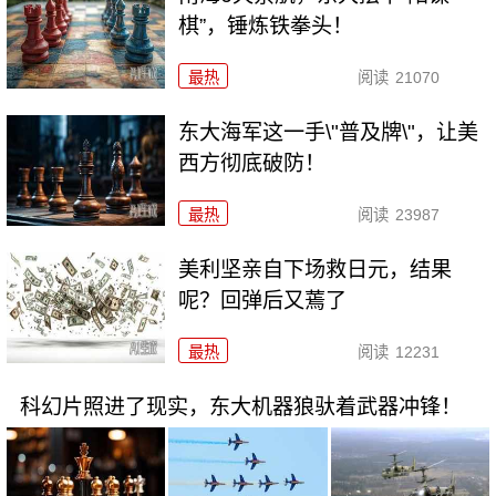
棋”，锤炼铁拳头！
最热
阅读
21070
东大海军这一手\"普及牌\"，让美
西方彻底破防！
最热
阅读
23987
美利坚亲自下场救日元，结果
呢？回弹后又蔫了
最热
阅读
12231
科幻片照进了现实，东大机器狼驮着武器冲锋！