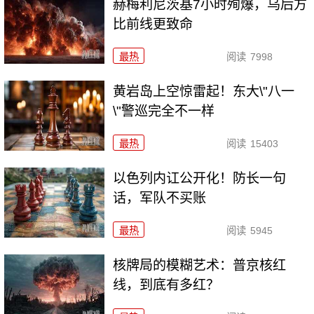
赫梅利尼茨基7小时殉爆，乌后方
比前线更致命
最热
阅读
7998
黄岩岛上空惊雷起！东大\"八一
\"警巡完全不一样
最热
阅读
15403
以色列内讧公开化！防长一句
话，军队不买账
最热
阅读
5945
核牌局的模糊艺术：普京核红
线，到底有多红？