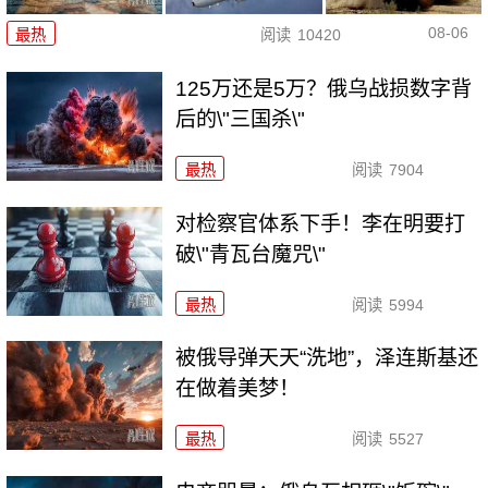
08-06
最热
阅读
10420
125万还是5万？俄乌战损数字背
后的\"三国杀\"
最热
阅读
7904
对检察官体系下手！李在明要打
破\"青瓦台魔咒\"
最热
阅读
5994
被俄导弹天天“洗地”，泽连斯基还
在做着美梦！
最热
阅读
5527