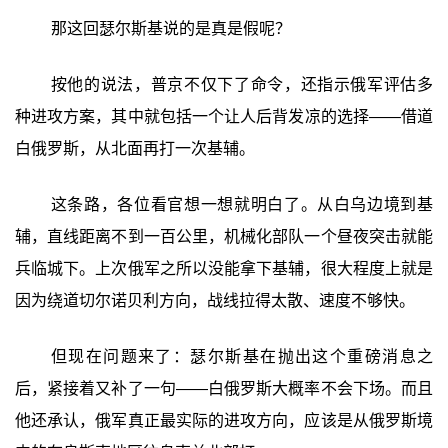
那这回瑟尔斯基说的是真是假呢？
按他的说法，普京不仅下了命令，还指示俄军评估多
种进攻方案，其中就包括一个让人后背发凉的选择——借道
白俄罗斯，从北面再打一次基辅。
这条路，各位看官想一想就明白了。从白乌边境到基
辅，直线距离不到一百公里，机械化部队一个昼夜突击就能
兵临城下。上次俄军之所以没能拿下基辅，很大程度上就是
因为绕道切尔诺贝利方向，战线拉得太散、速度不够快。
但现在问题来了：瑟尔斯基在抛出这个重磅消息之
后，紧接着又补了一句——白俄罗斯大概率不会下场。而且
他还承认，俄军真正最实际的进攻方向，应该是从俄罗斯境