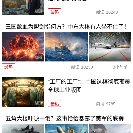
最热
阅读
10243
三国歃血为盟剑指何方？中东大棋有人坐不住了！
最热
阅读
10230
3小时前
“工厂的工厂”：中国这棋彻底颠覆
全球工业版图
最热
阅读
9785
五角大楼吓唬中俄？这事恰恰暴露了美军的底裤