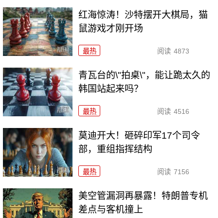
红海惊涛！沙特摆开大棋局，猫
鼠游戏才刚开场
最热
阅读
4873
青瓦台的\"拍桌\"，能让跪太久的
韩国站起来吗？
最热
阅读
4516
莫迪开大！砸碎印军17个司令
部，重组指挥结构
最热
阅读
7156
美空管漏洞再暴露！特朗普专机
差点与客机撞上