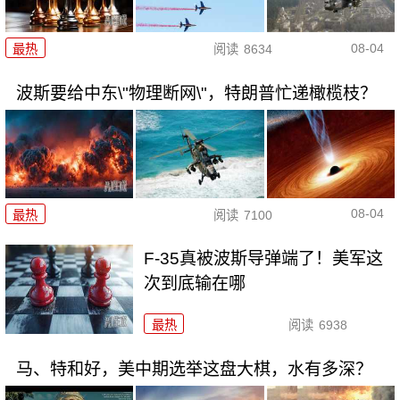
08-04
最热
阅读
8634
波斯要给中东\"物理断网\"，特朗普忙递橄榄枝？
08-04
最热
阅读
7100
F-35真被波斯导弹端了！美军这
次到底输在哪
最热
阅读
6938
马、特和好，美中期选举这盘大棋，水有多深？