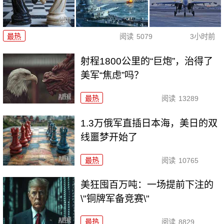
最热
阅读
5079
3小时前
射程1800公里的“巨炮”，治得了
美军“焦虑”吗？
最热
阅读
13289
1.3万俄军直插日本海，美日的双
线噩梦开始了
最热
阅读
10765
美狂囤百万吨：一场提前下注的
\"铜牌军备竞赛\"
最热
阅读
8829