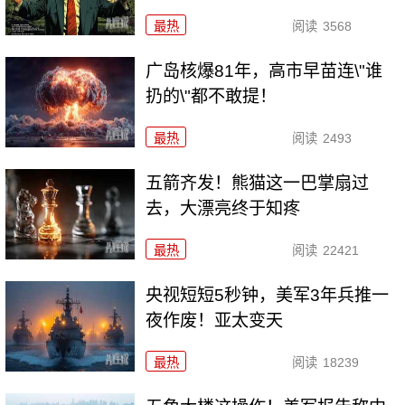
最热
阅读
3568
广岛核爆81年，高市早苗连\"谁
扔的\"都不敢提！
最热
阅读
2493
五箭齐发！熊猫这一巴掌扇过
去，大漂亮终于知疼
最热
阅读
22421
央视短短5秒钟，美军3年兵推一
夜作废！亚太变天
最热
阅读
18239