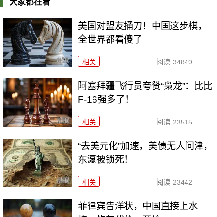
大家都在看
美国对盟友捅刀！中国这步棋，
全世界都看傻了
相关
阅读
34849
阿塞拜疆飞行员夸赞“枭龙”：比比
F-16强多了！
相关
阅读
23515
“去美元化”加速，美债无人问津，
东瀛被锁死！
相关
阅读
23442
菲律宾告洋状，中国直接上水