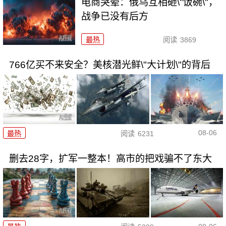
电商哭晕：俄乌互相砸\"饭碗\"，
战争已没有后方
最热
阅读
3869
766亿买不来安全？美核潜光鲜\"大计划\"的背后
08-06
最热
阅读
6231
删去28字，扩军一整本！高市的把戏骗不了东大