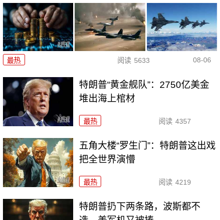
08-06
最热
阅读
5633
特朗普“黄金舰队”：2750亿美金
堆出海上棺材
最热
阅读
4357
五角大楼“罗生门”：特朗普这出戏
把全世界演懵
最热
阅读
4219
特朗普扔下两条路，波斯都不