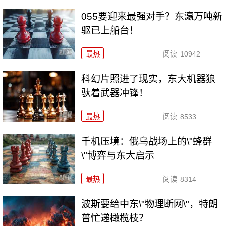
055要迎来最强对手？东瀛万吨新
驱已上船台！
最热
阅读
10942
科幻片照进了现实，东大机器狼
驮着武器冲锋！
最热
阅读
8533
千机压境：俄乌战场上的\"蜂群
\"博弈与东大启示
最热
阅读
8314
波斯要给中东\"物理断网\"，特朗
普忙递橄榄枝？