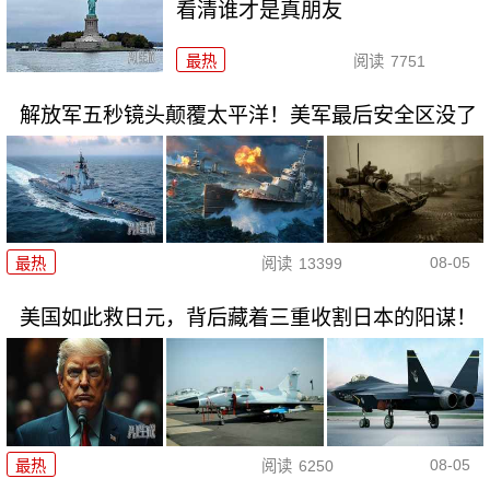
看清谁才是真朋友
最热
阅读
7751
解放军五秒镜头颠覆太平洋！美军最后安全区没了
08-05
最热
阅读
13399
美国如此救日元，背后藏着三重收割日本的阳谋！
08-05
最热
阅读
6250