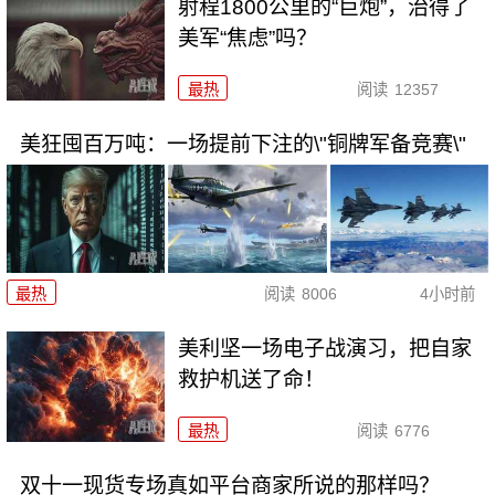
射程1800公里的“巨炮”，治得了
美军“焦虑”吗？
最热
阅读
12357
美狂囤百万吨：一场提前下注的\"铜牌军备竞赛\"
最热
阅读
8006
4小时前
美利坚一场电子战演习，把自家
救护机送了命！
最热
阅读
6776
双十一现货专场真如平台商家所说的那样吗？