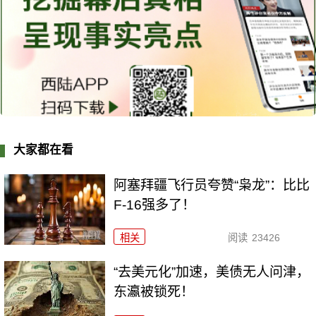
大家都在看
阿塞拜疆飞行员夸赞“枭龙”：比比
F-16强多了！
相关
阅读
23426
“去美元化”加速，美债无人问津，
东瀛被锁死！