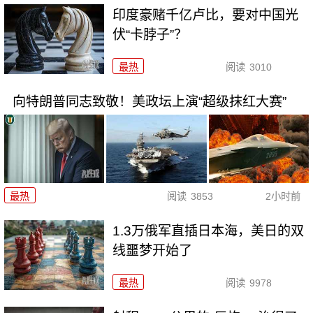
印度豪赌千亿卢比，要对中国光
伏“卡脖子”？
最热
阅读
3010
向特朗普同志致敬！美政坛上演“超级抹红大赛”
最热
阅读
3853
2小时前
1.3万俄军直插日本海，美日的双
线噩梦开始了
最热
阅读
9978