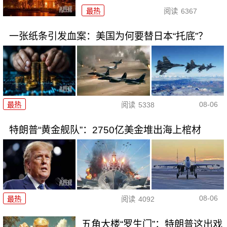
最热
阅读
6367
一张纸条引发血案：美国为何要替日本“托底”？
08-06
最热
阅读
5338
特朗普“黄金舰队”：2750亿美金堆出海上棺材
08-06
最热
阅读
4092
五角大楼“罗生门”：特朗普这出戏