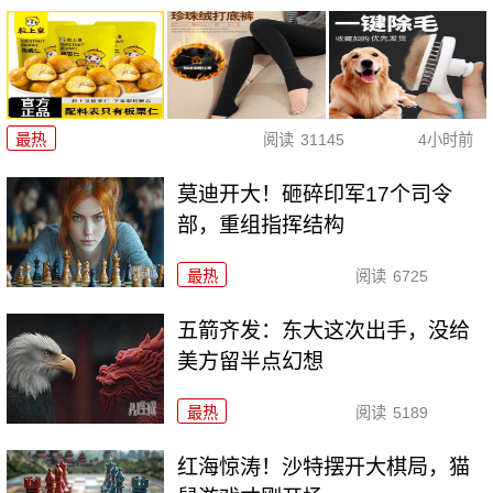
最热
阅读
31145
4小时前
莫迪开大！砸碎印军17个司令
部，重组指挥结构
最热
阅读
6725
五箭齐发：东大这次出手，没给
美方留半点幻想
最热
阅读
5189
红海惊涛！沙特摆开大棋局，猫