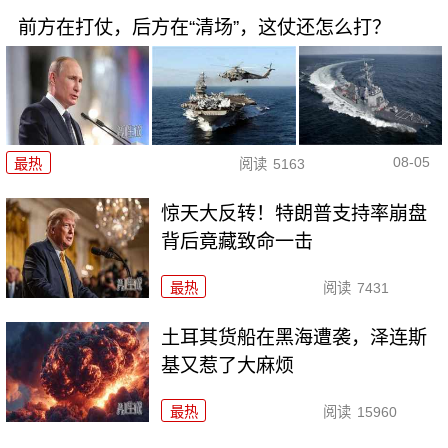
前方在打仗，后方在“清场”，这仗还怎么打？
08-05
最热
阅读
5163
惊天大反转！特朗普支持率崩盘
背后竟藏致命一击
最热
阅读
7431
土耳其货船在黑海遭袭，泽连斯
基又惹了大麻烦
最热
阅读
15960