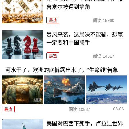
鲁塞尔被逼到墙角
最热
阅读
15960
暴风来袭，这局决不能输，想赢
一定要和中国联手
最热
阅读
14517
河水干了，欧洲的底裤露出来了，“生命线”告急
08-06
最热
阅读
10587
美国对巴西下死手，卢拉让世界