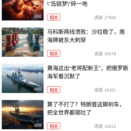
\"岛链梦\"碎一地
相关
阅读
17562
马科斯两线溃败：沙拉稳了，南
海牌被东大刺穿
相关
阅读
16579
黄海这出“老将配新王”，把俄罗斯
海军看沉默了
相关
阅读
16261
算了不打了？特朗普这脚刹车，
把全世界都晃吐了
相关
阅读
15512