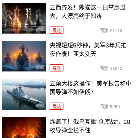
五箭齐发！熊猫这一巴掌扇过
去，大漂亮终于知疼
最热
阅读
21713
央视短短5秒钟，美军3年兵推一
夜作废！亚太变天
最热
阅读
17540
五角大楼这操作！美军报告称中
国导弹不如伊朗？
最热
阅读
9299
炸疯了！俄乌互掀“仓库战”，28
枚导弹全拦不住