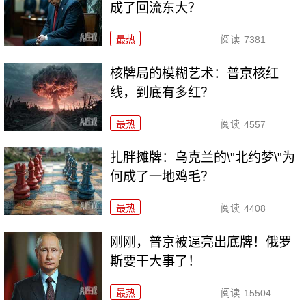
成了回流东大？
最热
阅读
7381
核牌局的模糊艺术：普京核红
线，到底有多红？
最热
阅读
4557
扎胖摊牌：乌克兰的\"北约梦\"为
何成了一地鸡毛？
最热
阅读
4408
刚刚，普京被逼亮出底牌！俄罗
斯要干大事了！
最热
阅读
15504