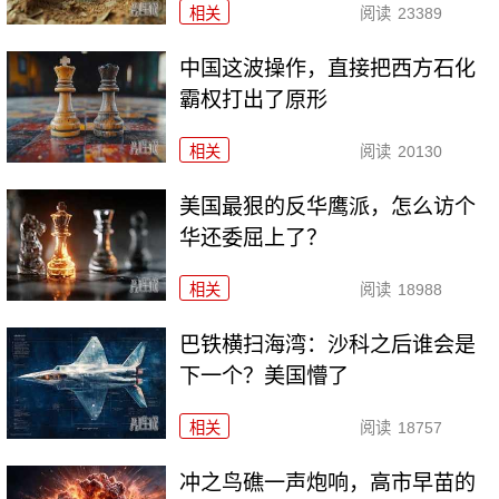
相关
阅读
23389
中国这波操作，直接把西方石化
霸权打出了原形
相关
阅读
20130
美国最狠的反华鹰派，怎么访个
华还委屈上了？
相关
阅读
18988
巴铁横扫海湾：沙科之后谁会是
下一个？美国懵了
相关
阅读
18757
冲之鸟礁一声炮响，高市早苗的