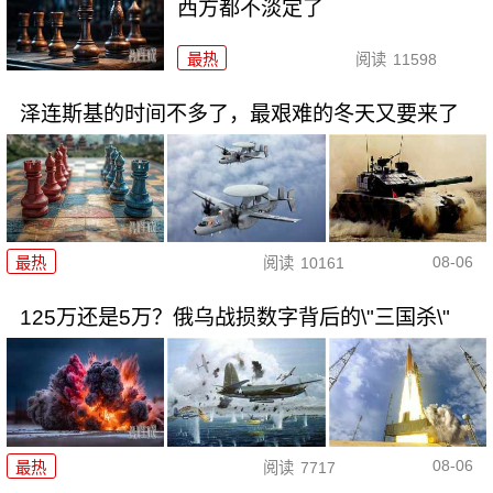
西方都不淡定了
最热
阅读
11598
泽连斯基的时间不多了，最艰难的冬天又要来了
08-06
最热
阅读
10161
125万还是5万？俄乌战损数字背后的\"三国杀\"
08-06
最热
阅读
7717