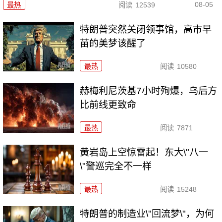
08-05
最热
阅读
12539
特朗普突然关闭领事馆，高市早
苗的美梦该醒了
最热
阅读
10580
赫梅利尼茨基7小时殉爆，乌后方
比前线更致命
最热
阅读
7871
黄岩岛上空惊雷起！东大\"八一
\"警巡完全不一样
最热
阅读
15248
特朗普的制造业\"回流梦\"，为何