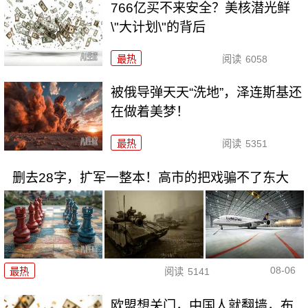
766亿买不来安全？美核潜光鲜
\"大计划\"的背后
最热
阅读
6058
被俄导弹天天“洗地”，泽连斯基还
在做着美梦！
最热
阅读
5351
删去28字，扩军一整本！高市的把戏骗不了东大
08-06
最热
阅读
5141
欧盟想关门，中国人就翻墙，布