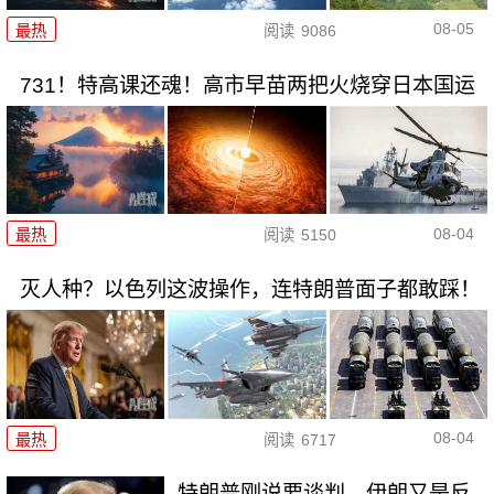
08-05
最热
阅读
9086
731！特高课还魂！高市早苗两把火烧穿日本国运
08-04
最热
阅读
5150
灭人种？以色列这波操作，连特朗普面子都敢踩！
08-04
最热
阅读
6717
特朗普刚说要谈判，伊朗又是反