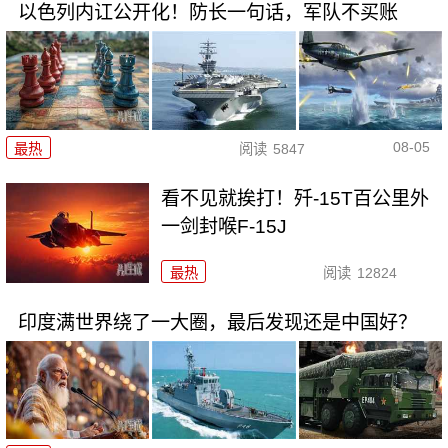
以色列内讧公开化！防长一句话，军队不买账
08-05
最热
阅读
5847
看不见就挨打！歼-15T百公里外
一剑封喉F-15J
最热
阅读
12824
印度满世界绕了一大圈，最后发现还是中国好？