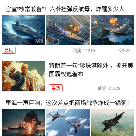
官宣“核常兼备”！六爷挂弹反航母，炸醒多少人
08-04
最热
阅读
12219
特朗普一句“珍珠港除外”，撕开美
国霸权遮羞布
最热
阅读
11229
里海一声巨响，这次差点把两场战争炸成一锅粥！