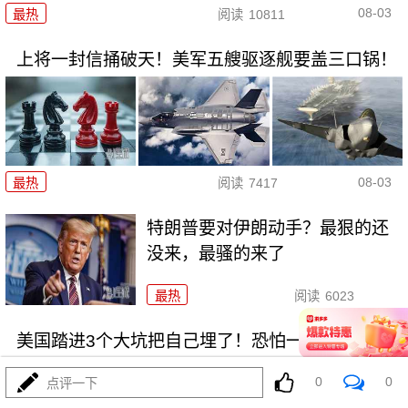
08-03
最热
阅读
10811
上将一封信捅破天！美军五艘驱逐舰要盖三口锅！
08-03
最热
阅读
7417
特朗普要对伊朗动手？最狠的还
没来，最骚的来了
最热
阅读
6023
美国踏进3个大坑把自己埋了！恐怕一个都爬不出
0
0
点评一下