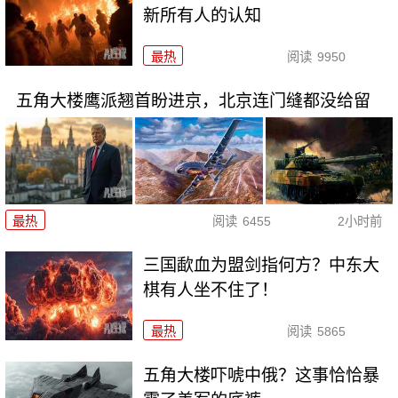
新所有人的认知
最热
阅读
9950
五角大楼鹰派翘首盼进京，北京连门缝都没给留
最热
阅读
6455
2小时前
三国歃血为盟剑指何方？中东大
棋有人坐不住了！
最热
阅读
5865
五角大楼吓唬中俄？这事恰恰暴