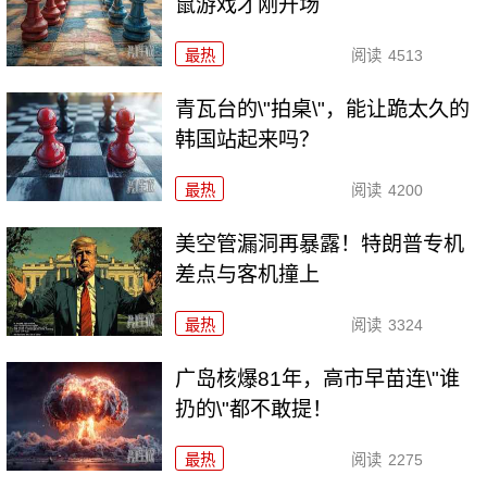
鼠游戏才刚开场
最热
阅读
4513
青瓦台的\"拍桌\"，能让跪太久的
韩国站起来吗？
最热
阅读
4200
美空管漏洞再暴露！特朗普专机
差点与客机撞上
最热
阅读
3324
广岛核爆81年，高市早苗连\"谁
扔的\"都不敢提！
最热
阅读
2275