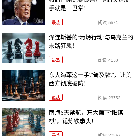
手就是一巴掌！
最热
阅读
5571
泽连斯基的“清场行动”与乌克兰的
末路狂飙！
最热
阅读
4153
东大海军这一手\"普及牌\"，让美
西方彻底破防！
最热
阅读
23752
南海6天禁航，东大摆下“阳谋
棋”，锤炼铁拳头！
最热
阅读
20867