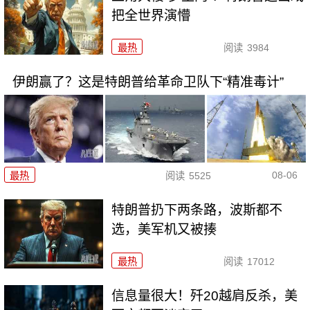
把全世界演懵
最热
阅读
3984
伊朗赢了？这是特朗普给革命卫队下“精准毒计”
08-06
最热
阅读
5525
特朗普扔下两条路，波斯都不
选，美军机又被揍
最热
阅读
17012
信息量很大！歼20越肩反杀，美