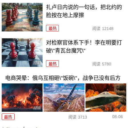
扎卢日内说的一句话，把北约的
脸按在地上摩擦
最热
阅读
12148
对检察官体系下手！李在明要打
破\"青瓦台魔咒\"
最热
阅读
5780
电商哭晕：俄乌互相砸\"饭碗\"，战争已没有后方
08-06
最热
阅读
3713