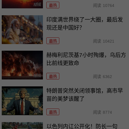
最热
阅读
10764
印度满世界绕了一大圈，最后发
现还是中国好？
最热
阅读
10421
赫梅利尼茨基7小时殉爆，乌后方
比前线更致命
最热
阅读
6362
特朗普突然关闭领事馆，高市早
苗的美梦该醒了
最热
阅读
8774
以色列内讧公开化！防长一句