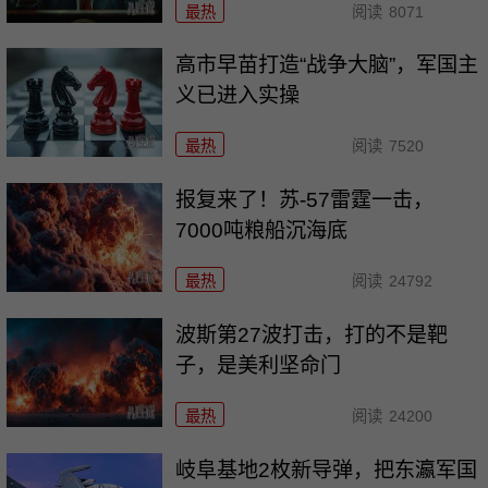
最热
阅读
8071
高市早苗打造“战争大脑”，军国主
义已进入实操
最热
阅读
7520
报复来了！苏-57雷霆一击，
7000吨粮船沉海底
最热
阅读
24792
波斯第27波打击，打的不是靶
子，是美利坚命门
最热
阅读
24200
岐阜基地2枚新导弹，把东瀛军国