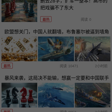
删去28字，扩军一整本！高市的
把戏骗不了东大
最热
阅读
0
欧盟想关门，中国人就翻墙，布鲁塞尔被逼到墙角
最热
阅读
10471
2小时前
暴风来袭，这局决不能输，想赢一定要和中国联手