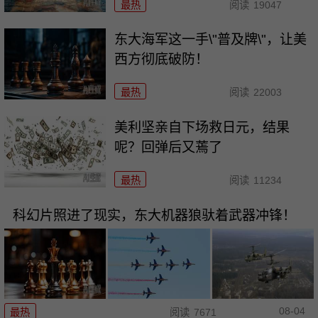
最热
阅读
19047
东大海军这一手\"普及牌\"，让美
西方彻底破防！
最热
阅读
22003
美利坚亲自下场救日元，结果
呢？回弹后又蔫了
最热
阅读
11234
科幻片照进了现实，东大机器狼驮着武器冲锋！
08-04
最热
阅读
7671