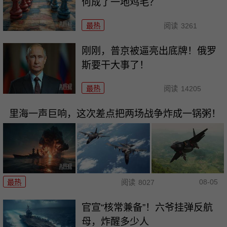
何成了一地鸡毛？
最热
阅读
3261
刚刚，普京被逼亮出底牌！俄罗
斯要干大事了！
最热
阅读
14205
里海一声巨响，这次差点把两场战争炸成一锅粥！
08-05
最热
阅读
8027
官宣“核常兼备”！六爷挂弹反航
母，炸醒多少人