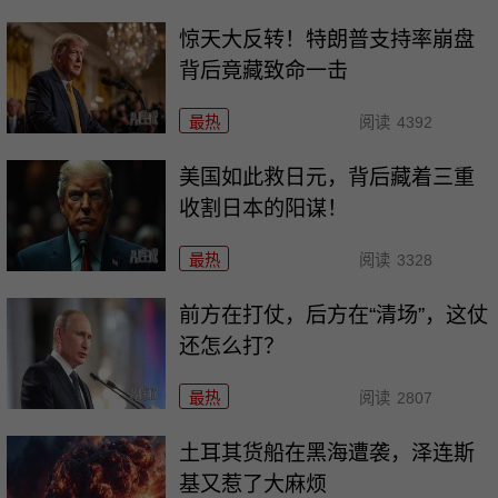
惊天大反转！特朗普支持率崩盘
背后竟藏致命一击
最热
阅读
4392
美国如此救日元，背后藏着三重
收割日本的阳谋！
最热
阅读
3328
前方在打仗，后方在“清场”，这仗
还怎么打？
最热
阅读
2807
土耳其货船在黑海遭袭，泽连斯
基又惹了大麻烦