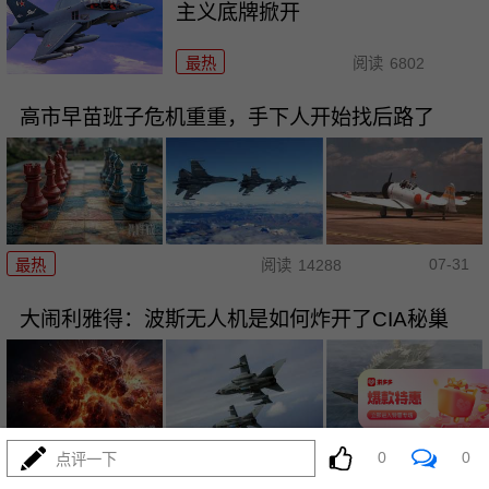
主义底牌掀开
最热
阅读
6802
高市早苗班子危机重重，手下人开始找后路了
07-31
最热
阅读
14288
大闹利雅得：波斯无人机是如何炸开了CIA秘巢
0
0
点评一下
07-31
最热
阅读
13562