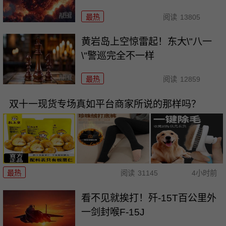
最热
阅读
13805
黄岩岛上空惊雷起！东大\"八一
\"警巡完全不一样
最热
阅读
12859
双十一现货专场真如平台商家所说的那样吗？
最热
阅读
31145
4小时前
看不见就挨打！歼-15T百公里外
一剑封喉F-15J