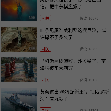
信，把中东棋盘掀了
相关
阅读
16878
血条见底？美利坚这艘巨轮，或
许撑不了多久了
相关
阅读
16733
马科斯两线溃败：沙拉稳了，南
海牌被东大刺穿
相关
阅读
16125
黄海这出“老将配新王”，把俄罗斯
海军看沉默了
相关
阅读
15703