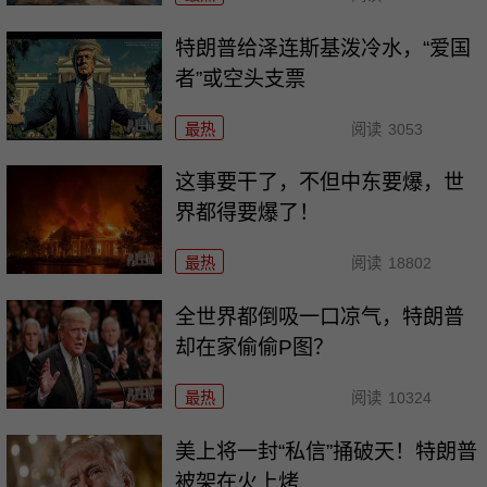
特朗普给泽连斯基泼冷水，“爱国
者”或空头支票
最热
阅读
3053
这事要干了，不但中东要爆，世
界都得要爆了！
最热
阅读
18802
全世界都倒吸一口凉气，特朗普
却在家偷偷P图？
最热
阅读
10324
美上将一封“私信”捅破天！特朗普
被架在火上烤