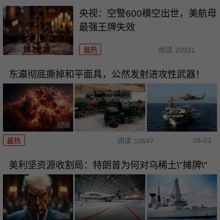
央视：空警600横空出世，美航母
最强王牌失效
最热
阅读
22031
东瀛彻底撕掉和平面具，公然发射进攻性武器！
08-03
最热
阅读
10647
美利坚资源收割局：特朗普为何对乌稀土\"摊牌\"