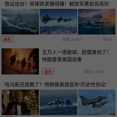
铁证出台！菲律宾求锤得锤！解放军黄岩岛亮剑
08-01
最热
阅读
21663
五万人一夜破城，欧盟真怕了！
特朗普拿美国说事
最热
阅读
14740
哈马斯还是跪了？特朗普高调宣布“历史性协议”