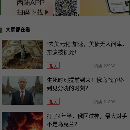
大家都在看
“去美元化”加速，美债无人问津，
东瀛被锁死！
相关
阅读
22962
生死时刻提前到来！俄乌战争终
到见分晓的时刻？
相关
阅读
21899
打了4年半，俄回过神，最大对手
不是乌克兰？