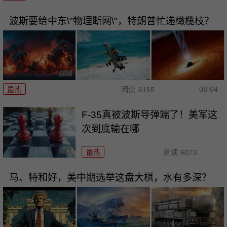
波斯要给中东\"物理断网\"，特朗普忙递橄榄枝？
08-04
最热
阅读
6165
F-35真被波斯导弹端了！美军这
次到底输在哪
最热
阅读
6073
马、特和好，美中期选举这盘大棋，水有多深？