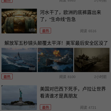
最热
阅读
8953
2小时前
河水干了，欧洲的底裤露出来
了，“生命线”告急
最热
阅读
6516
解放军五秒镜头颠覆太平洋！美军最后安全区没了
最热
阅读
8100
2小时前
美国对巴西下死手，卢拉让世界
看清谁才是真朋友
最热
阅读
4721