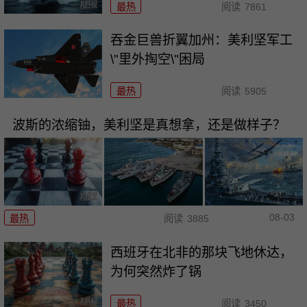
最热
阅读
7861
吞金巨兽折翼加州：美利坚军工
\"里外掏空\"困局
最热
阅读
5905
波斯的浓缩铀，美利坚是真想拿，还是做样子？
08-03
最热
阅读
3885
西班牙在北非的那块飞地休达，
为何突然炸了锅
最热
阅读
3450