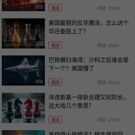
相关
阅读
20069
美国最狠的反华鹰派，怎么访个
华还委屈上了？
相关
阅读
18467
巴铁横扫海湾：沙科之后谁会是
下一个？美国懵了
相关
阅读
18024
泽连斯基一夜斩总理又砍防长，
这大戏几个意思？
相关
阅读
17105
美伊停火是幌子？穆杰塔巴回