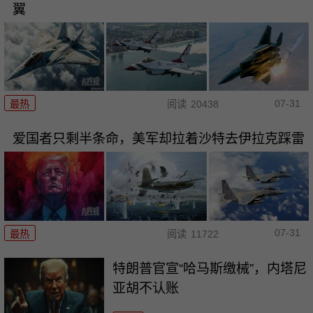
翼
07-31
最热
阅读
20438
爱国者只剩半条命，美军却拉着沙特去伊拉克踩雷
07-31
最热
阅读
11722
特朗普官宣“哈马斯缴械”，内塔尼
亚胡不认账