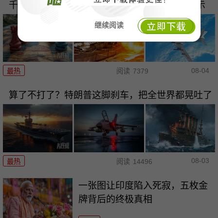
千机压境：俄乌战场上的\"蜂群\"博弈与东大启示
继续阅读
08-04
最热
阅读
7379
算了不打了？特朗普这脚刹车，把全世界都晃吐了
08-03
最热
阅读
14496
一张图让印度陷入死寂，五枚金
牌背后的终极真相