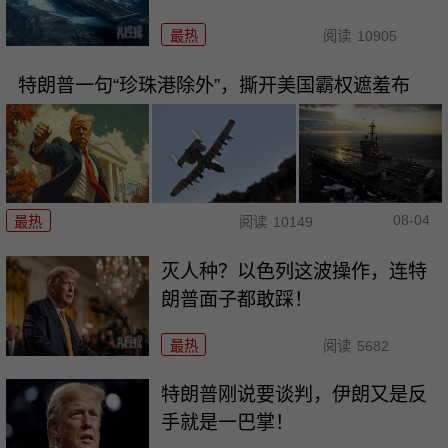
最热
阅读
10905
特朗普一句“珍珠港除外”，撕开美国霸权遮羞布
08-04
最热
阅读
10149
灭人种？以色列这波操作，连特
朗普面子都敢踩！
最热
阅读
5682
特朗普刚说要谈判，伊朗又是反
手就是一巴掌！