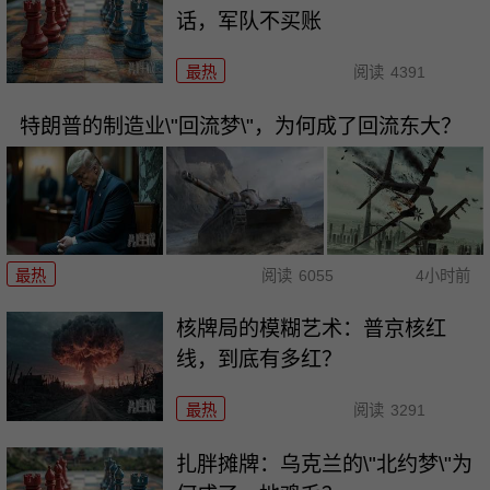
话，军队不买账
最热
阅读
4391
特朗普的制造业\"回流梦\"，为何成了回流东大？
最热
阅读
6055
4小时前
核牌局的模糊艺术：普京核红
线，到底有多红？
最热
阅读
3291
扎胖摊牌：乌克兰的\"北约梦\"为