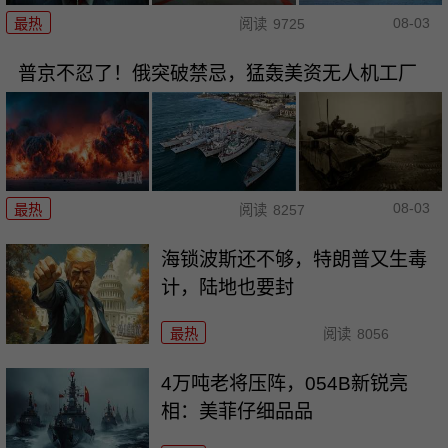
08-03
最热
阅读
9725
普京不忍了！俄突破禁忌，猛轰美资无人机工厂
08-03
最热
阅读
8257
海锁波斯还不够，特朗普又生毒
计，陆地也要封
最热
阅读
8056
4万吨老将压阵，054B新锐亮
相：美菲仔细品品