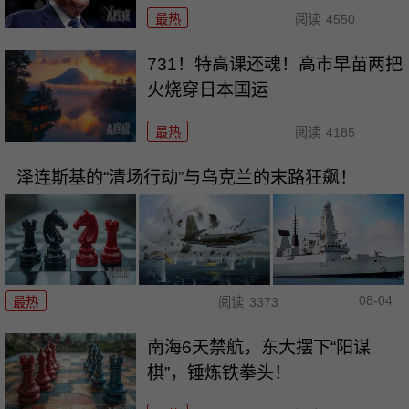
最热
阅读
4550
731！特高课还魂！高市早苗两把
火烧穿日本国运
最热
阅读
4185
泽连斯基的“清场行动”与乌克兰的末路狂飙！
08-04
最热
阅读
3373
南海6天禁航，东大摆下“阳谋
棋”，锤炼铁拳头！