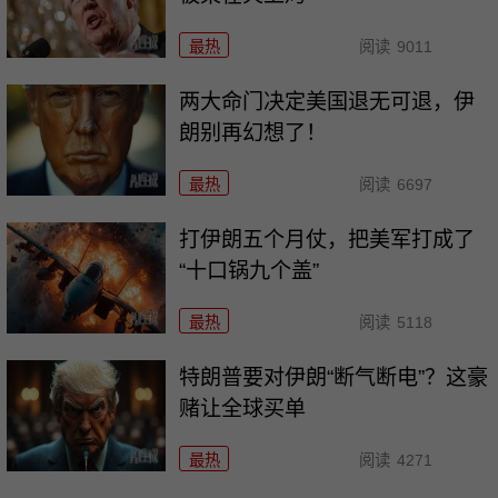
最热
阅读
9011
两大命门决定美国退无可退，伊
朗别再幻想了！
最热
阅读
6697
打伊朗五个月仗，把美军打成了
“十口锅九个盖”
最热
阅读
5118
特朗普要对伊朗“断气断电”？这豪
赌让全球买单
最热
阅读
4271