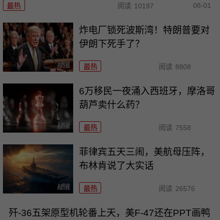
08-01
最热
阅读
10197
炸电厂锁死波斯湾！特朗普要对
伊朗下死手了？
最热
阅读
8808
6万移民一夜涌入西班牙，摩洛哥
葫芦卖什么药？
最热
阅读
7558
菲律宾五天三闹，美航母压阵，
布林肯说了大实话
最热
阅读
26576
歼-36五架原型机轮番上天，美F-47还在PPT画鸭