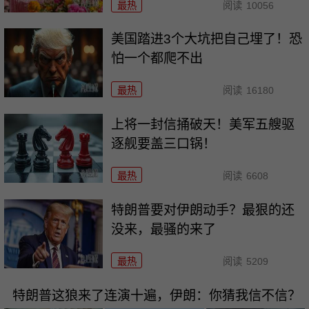
最热
阅读
10056
美国踏进3个大坑把自己埋了！恐
怕一个都爬不出
最热
阅读
16180
上将一封信捅破天！美军五艘驱
逐舰要盖三口锅！
最热
阅读
6608
特朗普要对伊朗动手？最狠的还
没来，最骚的来了
最热
阅读
5209
特朗普这狼来了连演十遍，伊朗：你猜我信不信？