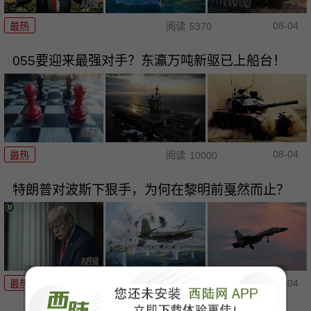
08-04
最热
阅读
5370
055要迎来最强对手？东瀛万吨新驱已上船台！
08-04
最热
阅读
10000
特朗普对波斯下狠手，为何在黎明前戛然而止？
08-04
最热
阅读
3556