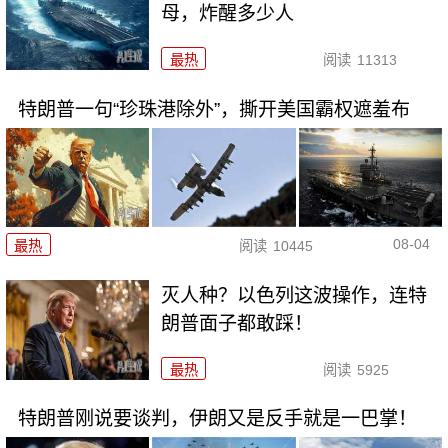
母，炸醒多少人
最热
阅读
11313
特朗普一句“珍珠港除外”，撕开美国霸权遮羞布
08-04
最热
阅读
10445
灭人种？以色列这波操作，连特
朗普面子都敢踩！
最热
阅读
5925
特朗普刚说要谈判，伊朗又是反手就是一巴掌！