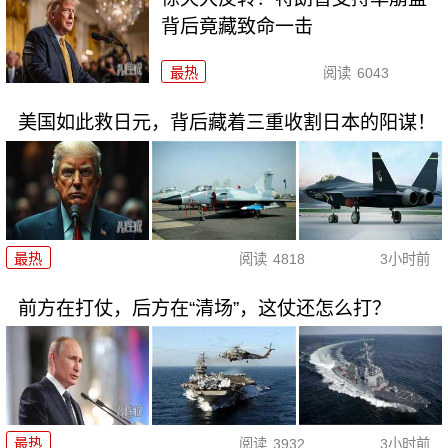
背后竟藏致命一击
最热
阅读
6043
美国如此救日元，背后藏着三重收割日本的阳谋！
最热
阅读
4818
3小时前
前方在打仗，后方在“清场”，这仗还怎么打？
最热
阅读
3932
3小时前