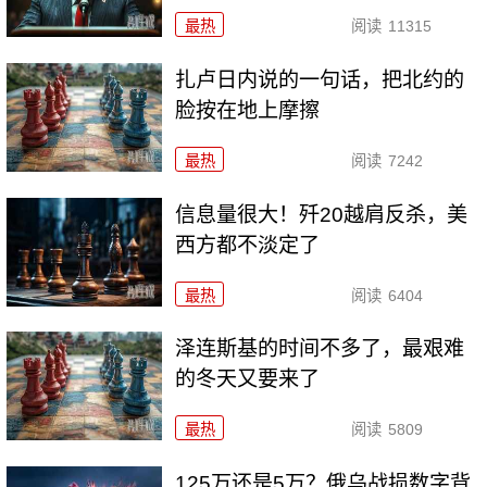
最热
阅读
11315
扎卢日内说的一句话，把北约的
脸按在地上摩擦
最热
阅读
7242
信息量很大！歼20越肩反杀，美
西方都不淡定了
最热
阅读
6404
泽连斯基的时间不多了，最艰难
的冬天又要来了
最热
阅读
5809
125万还是5万？俄乌战损数字背