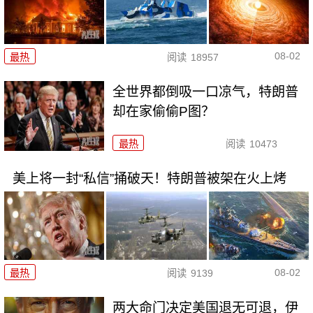
08-02
最热
阅读
18957
全世界都倒吸一口凉气，特朗普
却在家偷偷P图？
最热
阅读
10473
美上将一封“私信”捅破天！特朗普被架在火上烤
08-02
最热
阅读
9139
两大命门决定美国退无可退，伊