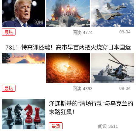
08-04
最热
阅读
4774
731！特高课还魂！高市早苗两把火烧穿日本国运
08-04
最热
阅读
4393
泽连斯基的“清场行动”与乌克兰的
末路狂飙！
最热
阅读
3511