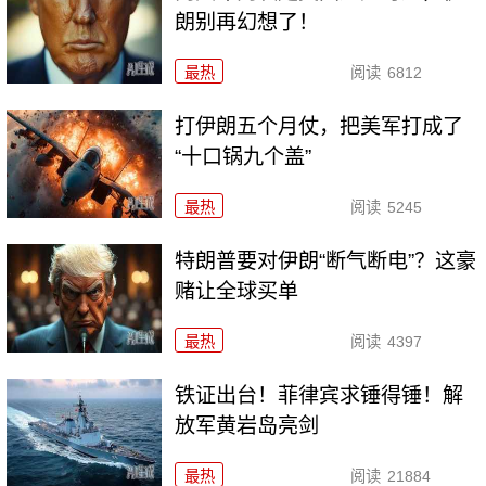
朗别再幻想了！
最热
阅读
6812
打伊朗五个月仗，把美军打成了
“十口锅九个盖”
最热
阅读
5245
特朗普要对伊朗“断气断电”？这豪
赌让全球买单
最热
阅读
4397
铁证出台！菲律宾求锤得锤！解
放军黄岩岛亮剑
最热
阅读
21884