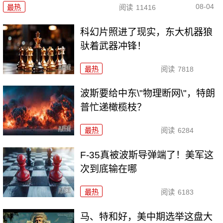
08-04
最热
阅读
11416
科幻片照进了现实，东大机器狼
驮着武器冲锋！
最热
阅读
7818
波斯要给中东\"物理断网\"，特朗
普忙递橄榄枝？
最热
阅读
6284
F-35真被波斯导弹端了！美军这
次到底输在哪
最热
阅读
6183
马、特和好，美中期选举这盘大