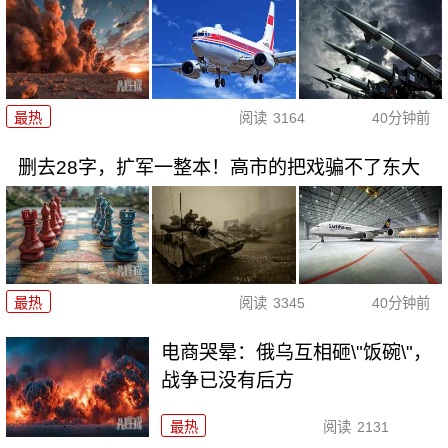
最热
阅读
3164
40分钟前
删去28字，扩军一整本！高市的把戏骗不了东大
最热
阅读
3345
40分钟前
电商哭晕：俄乌互相砸\"饭碗\"，
战争已没有后方
最热
阅读
2131