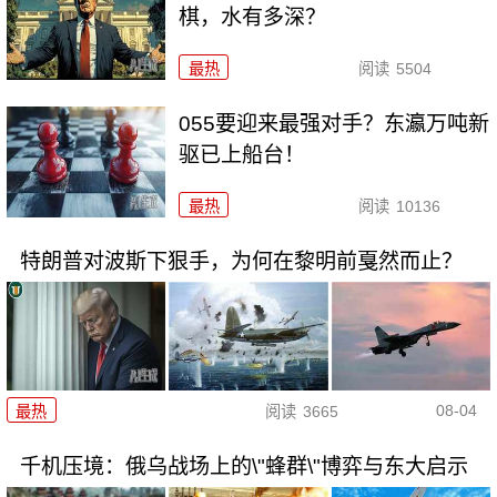
棋，水有多深？
最热
阅读
5504
055要迎来最强对手？东瀛万吨新
驱已上船台！
最热
阅读
10136
特朗普对波斯下狠手，为何在黎明前戛然而止？
08-04
最热
阅读
3665
千机压境：俄乌战场上的\"蜂群\"博弈与东大启示