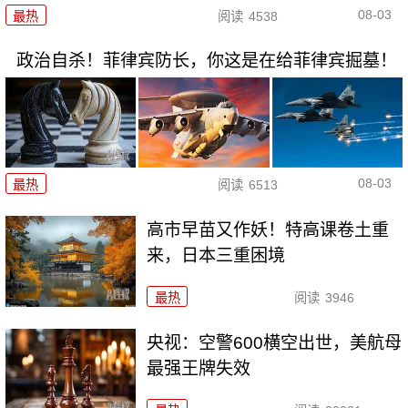
08-03
最热
阅读
4538
政治自杀！菲律宾防长，你这是在给菲律宾掘墓！
08-03
最热
阅读
6513
高市早苗又作妖！特高课卷土重
来，日本三重困境
最热
阅读
3946
央视：空警600横空出世，美航母
最强王牌失效