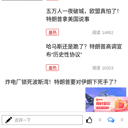
五万人一夜破城，欧盟真怕了！
特朗普拿美国说事
最热
阅读
14852
哈马斯还是跪了？特朗普高调宣
布“历史性协议”
最热
阅读
10323
炸电厂锁死波斯湾！特朗普要对伊朗下死手了？
0
0
点评一下
08-01
最热
阅读
8916