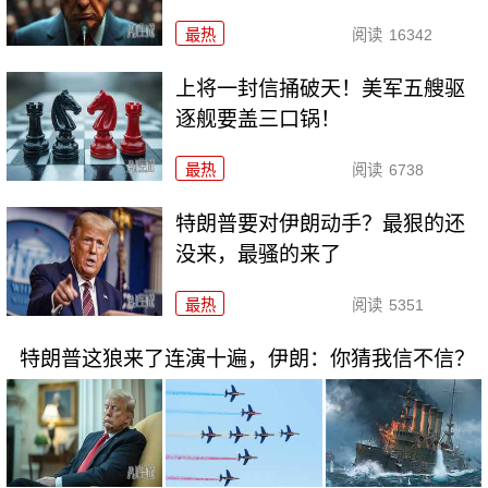
最热
阅读
16342
上将一封信捅破天！美军五艘驱
逐舰要盖三口锅！
最热
阅读
6738
特朗普要对伊朗动手？最狠的还
没来，最骚的来了
最热
阅读
5351
特朗普这狼来了连演十遍，伊朗：你猜我信不信？