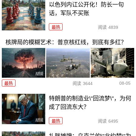
以色列内讧公开化！防长一句
话，军队不买账
最热
阅读
4839
核牌局的模糊艺术：普京核红线，到底有多红？
08-05
最热
阅读
3644
特朗普的制造业\"回流梦\"，为何
成了回流东大？
最热
阅读
6495