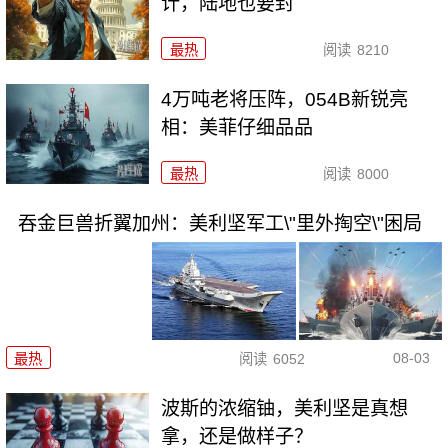
计，陆地也要封
最热
阅读
8210
4万吨老将压阵，054B新锐亮
相：美菲仔细品品
最热
阅读
8000
吞金巨兽折翼加州：美利坚军工\"里外掏空\"困局
08-03
最热
阅读
6052
波斯的浓缩铀，美利坚是真想
拿，还是做样子？