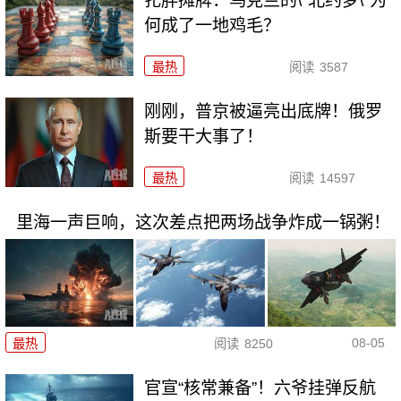
扎胖摊牌：乌克兰的\"北约梦\"为
何成了一地鸡毛？
最热
阅读
3587
刚刚，普京被逼亮出底牌！俄罗
斯要干大事了！
最热
阅读
14597
里海一声巨响，这次差点把两场战争炸成一锅粥！
08-05
最热
阅读
8250
官宣“核常兼备”！六爷挂弹反航