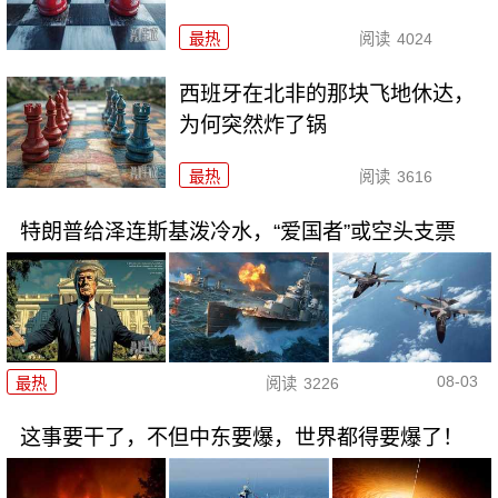
最热
阅读
4024
西班牙在北非的那块飞地休达，
为何突然炸了锅
最热
阅读
3616
特朗普给泽连斯基泼冷水，“爱国者”或空头支票
08-03
最热
阅读
3226
这事要干了，不但中东要爆，世界都得要爆了！