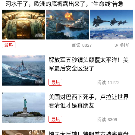
河水干了，欧洲的底裤露出来了，“生命线”告急
最热
阅读
8827
3小时前
解放军五秒镜头颠覆太平洋！美
军最后安全区没了
最热
阅读
11272
美国对巴西下死手，卢拉让世界
看清谁才是真朋友
最热
阅读
6309
惊天大反转！特朗普支持率崩盘