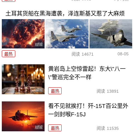
土耳其货船在黑海遭袭，泽连斯基又惹了大麻烦
08-05
最热
阅读
14671
黄岩岛上空惊雷起！东大\"八一
\"警巡完全不一样
最热
阅读
13891
看不见就挨打！歼-15T百公里外
一剑封喉F-15J
最热
阅读
11535