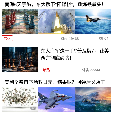
南海6天禁航，东大摆下“阳谋棋”，锤炼铁拳头！
08-04
最热
阅读
19468
东大海军这一手\"普及牌\"，让美
西方彻底破防！
最热
阅读
22344
美利坚亲自下场救日元，结果呢？回弹后又蔫了