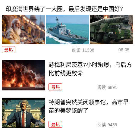
印度满世界绕了一大圈，最后发现还是中国好？
08-05
最热
阅读
11338
赫梅利尼茨基7小时殉爆，乌后方
比前线更致命
最热
阅读
6891
特朗普突然关闭领事馆，高市早
苗的美梦该醒了
最热
阅读
9439