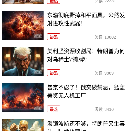
最热
阅读
22331
东瀛彻底撕掉和平面具，公然发
射进攻性武器！
最热
阅读
10802
美利坚资源收割局：特朗普为何
对乌稀土\"摊牌\"
最热
阅读
9889
普京不忍了！俄突破禁忌，猛轰
美资无人机工厂
最热
阅读
8410
海锁波斯还不够，特朗普又生毒