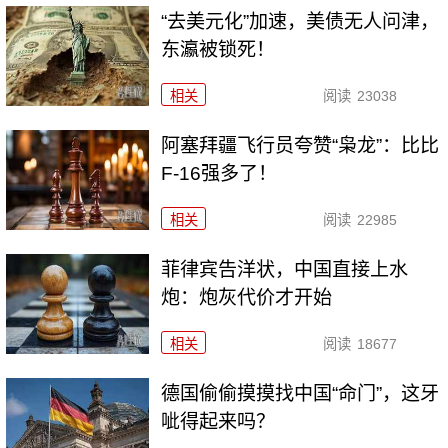
“去美元化”加速，美债无人问津，
东瀛被锁死！
相关
阅读
23038
阿塞拜疆飞行员夸赞“枭龙”：比比
F-16强多了！
相关
阅读
22985
菲律宾告洋状，中国直接上水
炮：炮灰代价才开始
相关
阅读
18677
德国偷偷摸摸找中国“命门”，这牙
呲得起来吗？