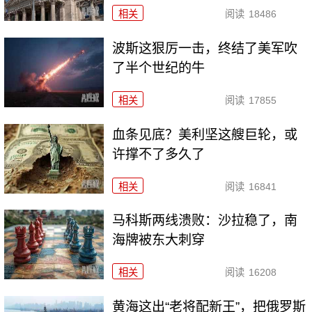
相关
阅读
18486
波斯这狠厉一击，终结了美军吹
了半个世纪的牛
相关
阅读
17855
血条见底？美利坚这艘巨轮，或
许撑不了多久了
相关
阅读
16841
马科斯两线溃败：沙拉稳了，南
海牌被东大刺穿
相关
阅读
16208
黄海这出“老将配新王”，把俄罗斯