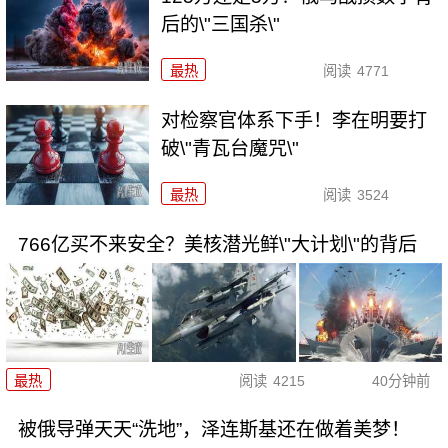
后的\"三国杀\"
最热
阅读
4771
对检察官体系下手！李在明要打
破\"青瓦台魔咒\"
最热
阅读
3524
766亿买不来安全？美核潜光鲜\"大计划\"的背后
最热
阅读
4215
40分钟前
被俄导弹天天“洗地”，泽连斯基还在做着美梦！