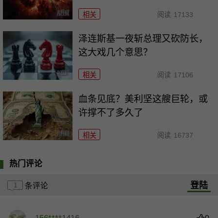
相关
阅读
17133
泽连斯基一夜斩总理又砍防长，
这大戏几个意思？
相关
阅读
17106
血条见底？美利坚这艘巨轮，或
许撑不了多久了
相关
阅读
16737
热门评论
登陆
1
条评论