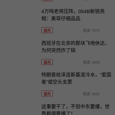
4万吨老将压阵，054B新锐亮
相：美菲仔细品品
最热
阅读
7870
西班牙在北非的那块飞地休达，
为何突然炸了锅
最热
阅读
3458
特朗普给泽连斯基泼冷水，“爱国
者”或空头支票
最热
阅读
3062
这事要干了，不但中东要爆，世
界都得要爆了！