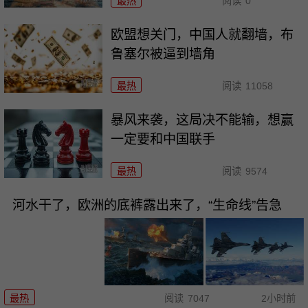
最热
阅读
0
欧盟想关门，中国人就翻墙，布
鲁塞尔被逼到墙角
最热
阅读
11058
暴风来袭，这局决不能输，想赢
一定要和中国联手
最热
阅读
9574
河水干了，欧洲的底裤露出来了，“生命线”告急
最热
阅读
7047
2小时前