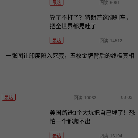
最热
阅读
6081
算了不打了？特朗普这脚刹车，
把全世界都晃吐了
最热
阅读
14512
一张图让印度陷入死寂，五枚金牌背后的终极真相
08-03
最热
阅读
10063
美国踏进3个大坑把自己埋了！恐
怕一个都爬不出
最热
阅读
16194