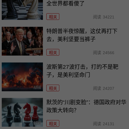
全世界都看傻了
相关
阅读
34221
特朗普半夜惊醒，这仗再打下
去，美利坚要当裤子
相关
阅读
24566
波斯第27波打击，打的不是靶
子，是美利坚命门
相关
阅读
24207
默茨的“川剧变脸”：德国政府对华
政策大转向？
相关
阅读
24131