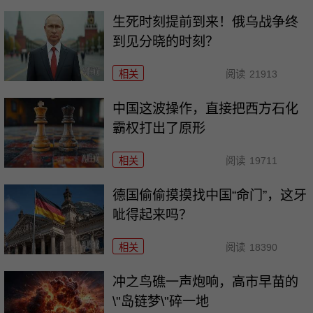
生死时刻提前到来！俄乌战争终
到见分晓的时刻？
相关
阅读
21913
中国这波操作，直接把西方石化
霸权打出了原形
相关
阅读
19711
德国偷偷摸摸找中国“命门”，这牙
呲得起来吗？
相关
阅读
18390
冲之鸟礁一声炮响，高市早苗的
\"岛链梦\"碎一地