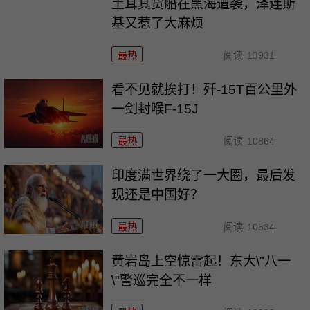
土耳其货船在黑海遭袭，泽连斯
基又惹了大麻烦
最热
阅读
13931
看不见就挨打！歼-15T百公里外
一剑封喉F-15J
最热
阅读
10864
印度满世界绕了一大圈，最后发
现还是中国好？
最热
阅读
10534
黄岩岛上空惊雷起！东大\"八一
\"警巡完全不一样