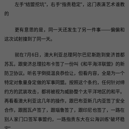
左手“结盟挖坑”，右手“指责稳定”，这门表演艺术谁教
的
更有意思的是，同一天还发生了另一件事——偏偏和
这次试射撞到了同一天。
就在7月6日，澳大利亚总理阿尔巴尼斯跑到斐济首都
苏瓦，跟斐济总理拉布卡签了一份叫《和平海洋联盟》的新
防卫协议。听名字倒挺温良恭俭让，但看内容，全是为一个
特定对象量身定做的军事同盟。按照这个条约，任何针对缔
约方的武装攻击，都将被视为威胁整个太平洋地区的和平。
再看看澳大利亚这几年的操作，跟巴布亚新几内亚签了安全
合作，跟图瓦卢签了，跟瑙鲁签了，跟印尼也签了，一路在
别人家门口签军事盟约，一路指责东大在公海训练“破坏稳
定”‍。