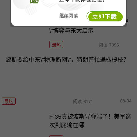
最热
阅读
7680
继续阅读
千机压境：俄乌战场上的\"蜂群
\"博弈与东大启示
最热
阅读
7396
波斯要给中东\"物理断网\"，特朗普忙递橄榄枝？
08-04
最热
阅读
6171
F-35真被波斯导弹端了！美军这
次到底输在哪