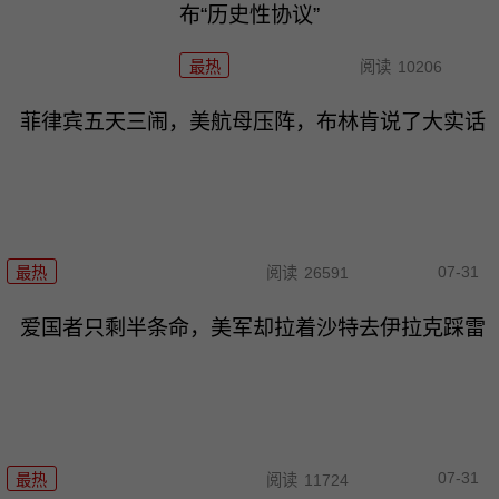
布“历史性协议”
最热
阅读
10206
菲律宾五天三闹，美航母压阵，布林肯说了大实话
07-31
最热
阅读
26591
爱国者只剩半条命，美军却拉着沙特去伊拉克踩雷
07-31
最热
阅读
11724