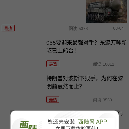
08-04
最热
阅读
5378
055要迎来最强对手？东瀛万吨新
驱已上船台！
最热
阅读
10011
特朗普对波斯下狠手，为何在黎
明前戛然而止？
最热
阅读
3560
科幻片照进了现实，东大机器狼
驮着武器冲锋！