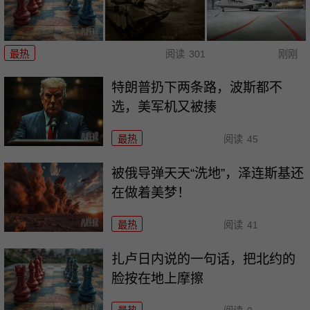
最热
阅读
301
刚刚
特朗普扔下两条路，波斯都不
选，美军机又被揍
最热
阅读
45
被俄导弹天天“洗地”，泽连斯基还
在做着美梦！
最热
阅读
41
扎卢日内说的一句话，把北约的
脸按在地上摩擦