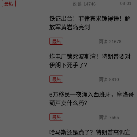
08-01
最热
阅读
14746
铁证出台！菲律宾求锤得锤！解
放军黄岩岛亮剑
最热
阅读
21678
炸电厂锁死波斯湾！特朗普要对
伊朗下死手了？
最热
阅读
8810
6万移民一夜涌入西班牙，摩洛哥
葫芦卖什么药？
最热
阅读
7565
哈马斯还是跪了？特朗普高调宣