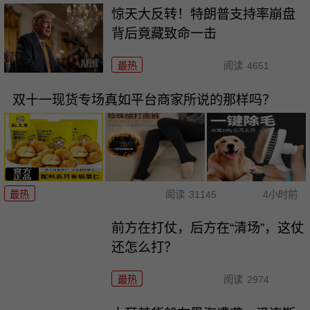
惊天大反转！特朗普支持率崩盘
背后竟藏致命一击
最热
阅读
4651
双十一现货专场真如平台商家所说的那样吗？
最热
阅读
31145
4小时前
前方在打仗，后方在“清场”，这仗
还怎么打？
最热
阅读
2974