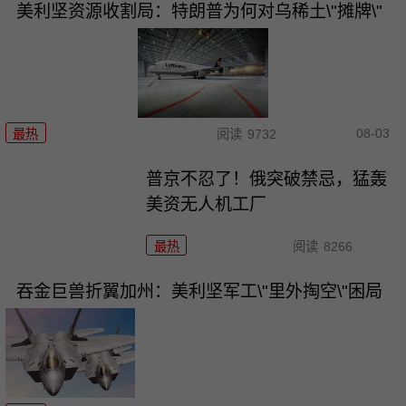
美利坚资源收割局：特朗普为何对乌稀土\"摊牌\"
08-03
最热
阅读
9732
普京不忍了！俄突破禁忌，猛轰
美资无人机工厂
最热
阅读
8266
吞金巨兽折翼加州：美利坚军工\"里外掏空\"困局