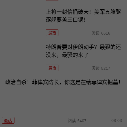
上将一封信捅破天！美军五艘驱
逐舰要盖三口锅！
最热
阅读
6616
特朗普要对伊朗动手？最狠的还
没来，最骚的来了
最热
阅读
5217
政治自杀！菲律宾防长，你这是在给菲律宾掘墓！
08-03
最热
阅读
6407