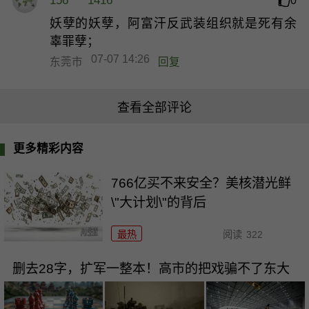
156****1416
0
妖孽的妖孽，阿富汗反武装组织就是死有余
辜罪孽；
07-07 14:26
东莞市
回复
查看全部评论
更多精彩内容
766亿买不来安全？美核潜光鲜
\"大计划\"的背后
最热
阅读
322
删去28字，扩军一整本！高市的把戏骗不了东大