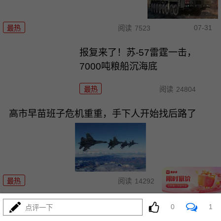
07-31
最热
阅读
7523
报复来了！苏-57雷霆一击，
7000吨粮船沉海底
最热
阅读
24804
高市早苗班子危机重重，手下人开始找后路了
07-31
最热
阅读
14292
导弹雨落，F35折翼：中东这盘棋，美利坚咋整
0
1
点评一下