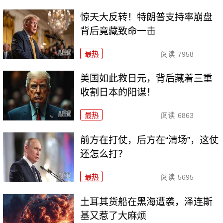
惊天大反转！特朗普支持率崩盘
背后竟藏致命一击
最热
阅读
7958
美国如此救日元，背后藏着三重
收割日本的阳谋！
最热
阅读
6863
前方在打仗，后方在“清场”，这仗
还怎么打？
最热
阅读
5695
土耳其货船在黑海遭袭，泽连斯
基又惹了大麻烦