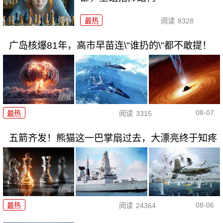
最热
阅读
8328
广岛核爆81年，高市早苗连\"谁扔的\"都不敢提！
08-07
最热
阅读
3315
五箭齐发！熊猫这一巴掌扇过去，大漂亮终于知疼
08-06
最热
阅读
24364