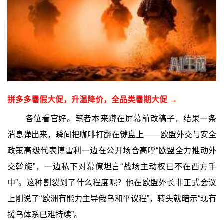
拼多多暑假大促，升温降价，全品类暑期大促 →
各位看官好。笔者本来蹲在屏幕前改稿子，结果一条
消息弹出来，瞬间把咖啡打翻在键盘上——欧盟外交与安全
政策高级代表博雷利一边在公开场合高呼“欧盟全力推动外
交斡旋”，一边私下对幕僚坦言“战场主动权已不在西方手
中”。这种割裂到了什么程度呢？他在欧盟外长非正式会议
上刚说了“欧洲有能力主导俄乌和平议程”，转头就暗示“现有
援乌体系已难持续”。