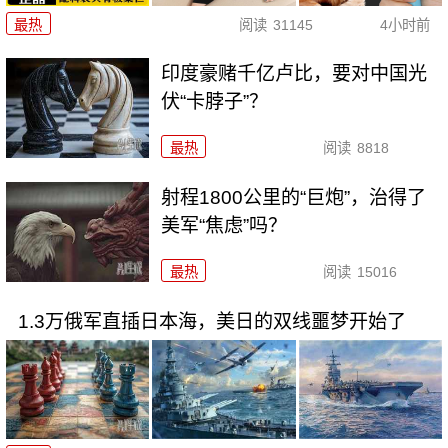
最热
阅读
31145
4小时前
印度豪赌千亿卢比，要对中国光
伏“卡脖子”？
最热
阅读
8818
射程1800公里的“巨炮”，治得了
美军“焦虑”吗？
最热
阅读
15016
1.3万俄军直插日本海，美日的双线噩梦开始了