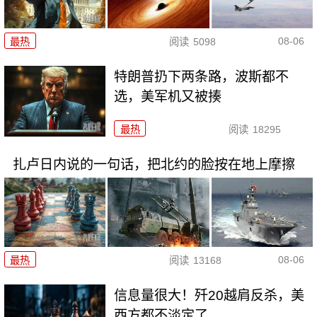
08-06
最热
阅读
5098
特朗普扔下两条路，波斯都不
选，美军机又被揍
最热
阅读
18295
扎卢日内说的一句话，把北约的脸按在地上摩擦
08-06
最热
阅读
13168
信息量很大！歼20越肩反杀，美
西方都不淡定了