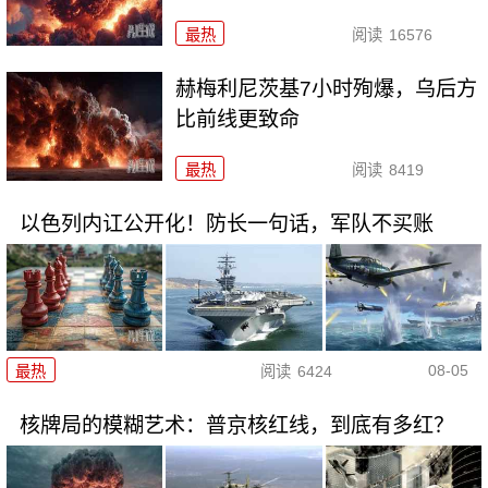
最热
阅读
16576
赫梅利尼茨基7小时殉爆，乌后方
比前线更致命
最热
阅读
8419
以色列内讧公开化！防长一句话，军队不买账
08-05
最热
阅读
6424
核牌局的模糊艺术：普京核红线，到底有多红？