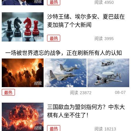
最热
阅读
4950
沙特王储、埃尔多安、夏巴兹在
麦加搞了个大新闻
最热
阅读
3995
一场被世界遗忘的战争，正在刷新所有人的认知
08-07
最热
阅读
23872
三国歃血为盟剑指何方？中东大
棋有人坐不住了！
最热
阅读
18213