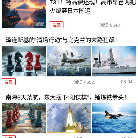
731！特高课还魂！高市早苗两把
火烧穿日本国运
最热
阅读
5643
泽连斯基的“清场行动”与乌克兰的末路狂飙！
08-04
最热
阅读
4552
南海6天禁航，东大摆下“阳谋棋”，锤炼铁拳头！