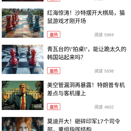
红海惊涛！沙特摆开大棋局，猫
鼠游戏才刚开场
最热
阅读
5969
青瓦台的\"拍桌\"，能让跪太久的
韩国站起来吗？
最热
阅读
5598
美空管漏洞再暴露！特朗普专机
差点与客机撞上
最热
阅读
4602
莫迪开大！砸碎印军17个司令
部，重组指挥结构