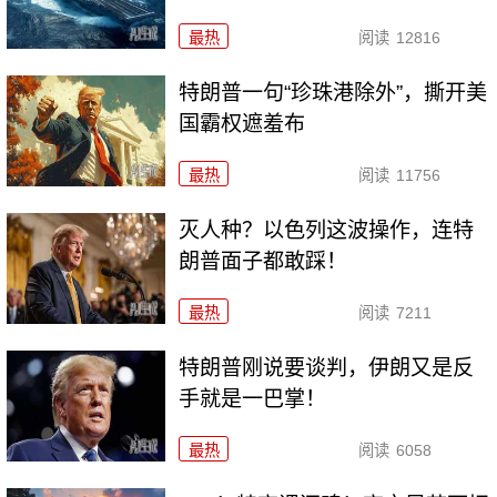
最热
阅读
12816
特朗普一句“珍珠港除外”，撕开美
国霸权遮羞布
最热
阅读
11756
灭人种？以色列这波操作，连特
朗普面子都敢踩！
最热
阅读
7211
特朗普刚说要谈判，伊朗又是反
手就是一巴掌！
最热
阅读
6058