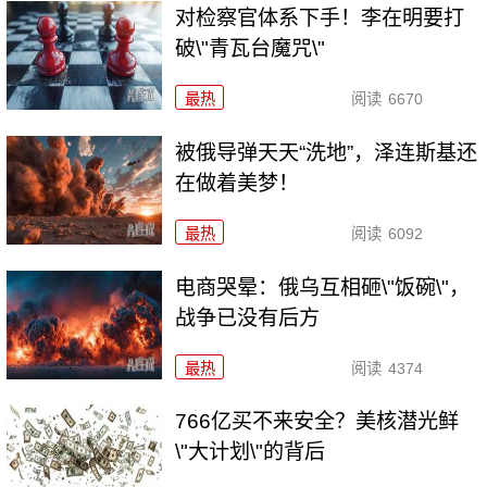
对检察官体系下手！李在明要打
破\"青瓦台魔咒\"
最热
阅读
6670
被俄导弹天天“洗地”，泽连斯基还
在做着美梦！
最热
阅读
6092
电商哭晕：俄乌互相砸\"饭碗\"，
战争已没有后方
最热
阅读
4374
766亿买不来安全？美核潜光鲜
\"大计划\"的背后