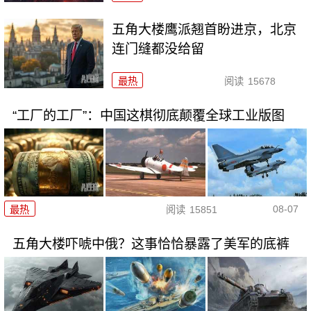
五角大楼鹰派翘首盼进京，北京
连门缝都没给留
最热
阅读
15678
“工厂的工厂”：中国这棋彻底颠覆全球工业版图
08-07
最热
阅读
15851
五角大楼吓唬中俄？这事恰恰暴露了美军的底裤