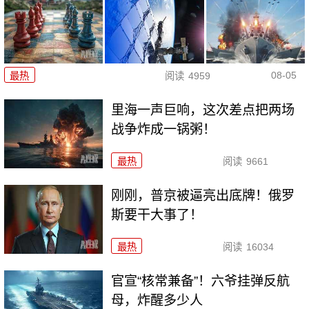
08-05
最热
阅读
4959
里海一声巨响，这次差点把两场
战争炸成一锅粥！
最热
阅读
9661
刚刚，普京被逼亮出底牌！俄罗
斯要干大事了！
最热
阅读
16034
官宣“核常兼备”！六爷挂弹反航
母，炸醒多少人