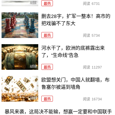
最热
阅读
6731
删去28字，扩军一整本！高市的
把戏骗不了东大
最热
阅读
5734
河水干了，欧洲的底裤露出来
了，“生命线”告急
最热
阅读
11297
欧盟想关门，中国人就翻墙，布
鲁塞尔被逼到墙角
最热
阅读
16734
暴风来袭，这局决不能输，想赢一定要和中国联手