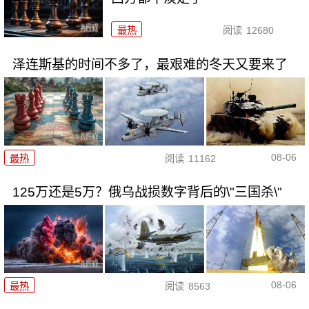
最热
阅读
12680
泽连斯基的时间不多了，最艰难的冬天又要来了
08-06
最热
阅读
11162
125万还是5万？俄乌战损数字背后的\"三国杀\"
08-06
最热
阅读
8563