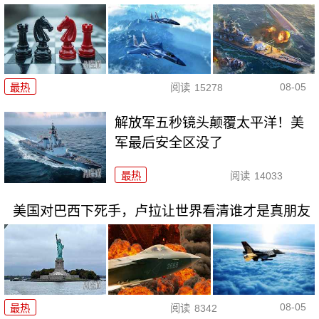
08-05
最热
阅读
15278
解放军五秒镜头颠覆太平洋！美
军最后安全区没了
最热
阅读
14033
美国对巴西下死手，卢拉让世界看清谁才是真朋友
08-05
最热
阅读
8342