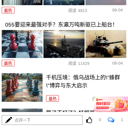
08-04
最热
阅读
4813
055要迎来最强对手？东瀛万吨新驱已上船台！
08-04
最热
阅读
11429
千机压境：俄乌战场上的\"蜂群
\"博弈与东大启示
最热
阅读
8802
算了不打了？特朗普这脚刹车，
0
1
把全世界都晃吐了
点评一下