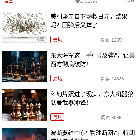
08-04
最热
阅读
21897
美利坚亲自下场救日元，结果
呢？回弹后又蔫了
最热
阅读
12554
东大海军这一手\"普及牌\"，让美
西方彻底破防！
最热
阅读
24836
科幻片照进了现实，东大机器狼
驮着武器冲锋！
最热
阅读
8935
波斯要给中东\"物理断网\"，特朗