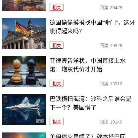
相关
阅读
20428
德国偷偷摸摸找中国“命门”，这牙
呲得起来吗？
相关
阅读
19326
菲律宾告洋状，中国直接上水
炮：炮灰代价才开始
相关
阅读
19312
巴铁横扫海湾：沙科之后谁会是
下一个？美国懵了
相关
阅读
19146
美伊停火是幌子？穆杰塔巴回