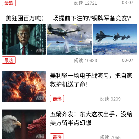
08-07
最热
阅读
12721
美狂囤百万吨：一场提前下注的\"铜牌军备竞赛\"
08-07
最热
阅读
10433
美利坚一场电子战演习，把自家
救护机送了命！
最热
阅读
9209
五箭齐发：东大这次出手，没给
美方留半点幻想
最热
阅读
7055