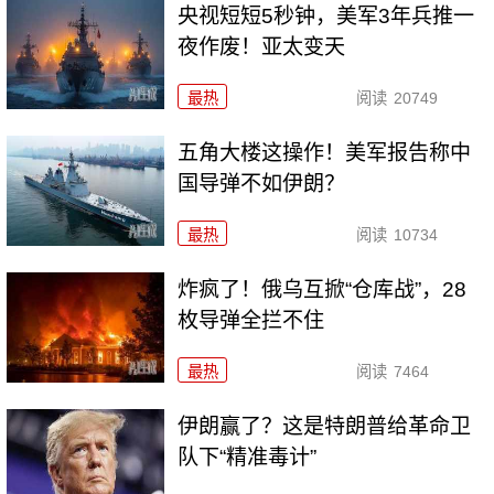
央视短短5秒钟，美军3年兵推一
夜作废！亚太变天
最热
阅读
20749
五角大楼这操作！美军报告称中
国导弹不如伊朗？
最热
阅读
10734
炸疯了！俄乌互掀“仓库战”，28
枚导弹全拦不住
最热
阅读
7464
伊朗赢了？这是特朗普给革命卫
队下“精准毒计”