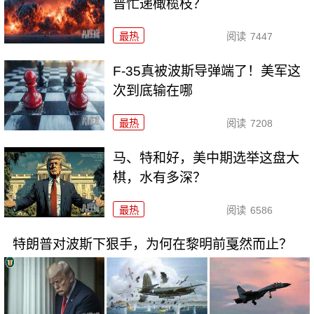
普忙递橄榄枝？
最热
阅读
7447
F-35真被波斯导弹端了！美军这
次到底输在哪
最热
阅读
7208
马、特和好，美中期选举这盘大
棋，水有多深？
最热
阅读
6586
特朗普对波斯下狠手，为何在黎明前戛然而止？