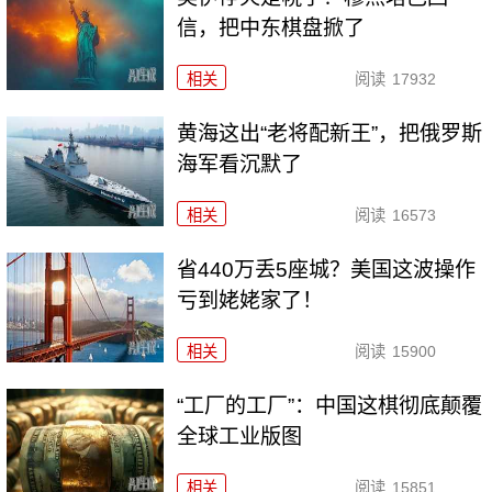
信，把中东棋盘掀了
相关
阅读
17932
黄海这出“老将配新王”，把俄罗斯
海军看沉默了
相关
阅读
16573
省440万丢5座城？美国这波操作
亏到姥姥家了！
相关
阅读
15900
“工厂的工厂”：中国这棋彻底颠覆
全球工业版图
相关
阅读
15851