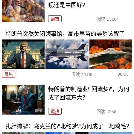
现还是中国好？
最热
阅读
13104
特朗普突然关闭领事馆，高市早苗的美梦该醒了
08-05
最热
阅读
11190
特朗普的制造业\"回流梦\"，为何
成了回流东大？
最热
阅读
7958
扎胖摊牌：乌克兰的\"北约梦\"为何成了一地鸡毛？