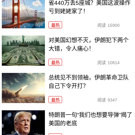
省440万丢5座城？美国这波操作
亏到姥姥家了！
最热
阅读
15900
对美国幻想不灭，伊朗犯下两个
大错，令人痛心！
最热
阅读
10814
总统见不到领袖，伊朗革命卫队
自己下令开打？
最热
阅读
9347
特朗普一句“我们也想要导弹”揭了
美国的老底