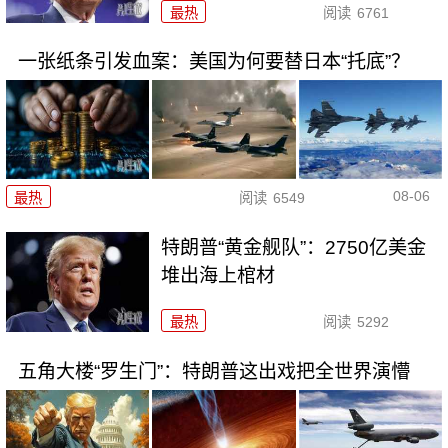
最热
阅读
6761
一张纸条引发血案：美国为何要替日本“托底”？
08-06
最热
阅读
6549
特朗普“黄金舰队”：2750亿美金
堆出海上棺材
最热
阅读
5292
五角大楼“罗生门”：特朗普这出戏把全世界演懵