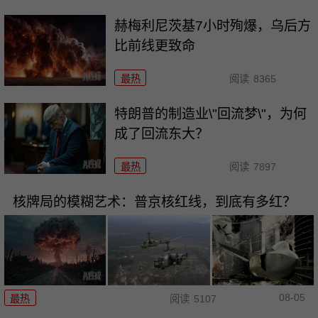
赫梅利尼茨基7小时殉爆，乌后方
比前线更致命
最热
阅读
8365
特朗普的制造业\"回流梦\"，为何
成了回流东大？
最热
阅读
7897
核牌局的模糊艺术：普京核红线，到底有多红？
08-05
最热
阅读
5107