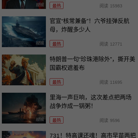
最热
阅读
15983
官宣“核常兼备”！六爷挂弹反航
母，炸醒多少人
最热
阅读
12771
特朗普一句“珍珠港除外”，撕开美
国霸权遮羞布
最热
阅读
11695
里海一声巨响，这次差点把两场
战争炸成一锅粥！
最热
阅读
9596
731！特高课还魂！高市早苗两把