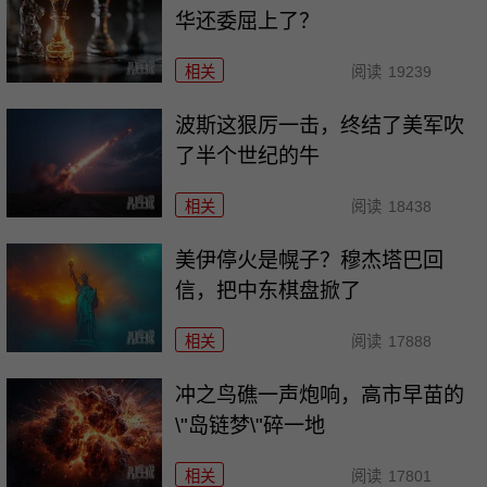
华还委屈上了？
相关
阅读
19239
波斯这狠厉一击，终结了美军吹
了半个世纪的牛
相关
阅读
18438
美伊停火是幌子？穆杰塔巴回
信，把中东棋盘掀了
相关
阅读
17888
冲之鸟礁一声炮响，高市早苗的
\"岛链梦\"碎一地
相关
阅读
17801