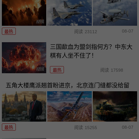
08-07
最热
阅读
23112
三国歃血为盟剑指何方？中东大
棋有人坐不住了！
最热
阅读
17598
五角大楼鹰派翘首盼进京，北京连门缝都没给留
08-07
最热
阅读
15255