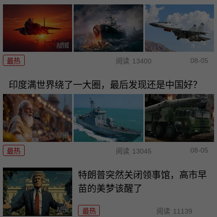
08-05
最热
阅读
13400
印度满世界绕了一大圈，最后发现还是中国好？
08-05
最热
阅读
13045
特朗普突然关闭领事馆，高市早
苗的美梦该醒了
最热
阅读
11139