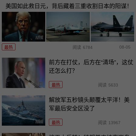
美国如此救日元，背后藏着三重收割日本的阳谋！
08-05
最热
阅读
6784
前方在打仗，后方在“清场”，这仗
还怎么打？
最热
阅读
5633
解放军五秒镜头颠覆太平洋！美
军最后安全区没了
最热
阅读
13967