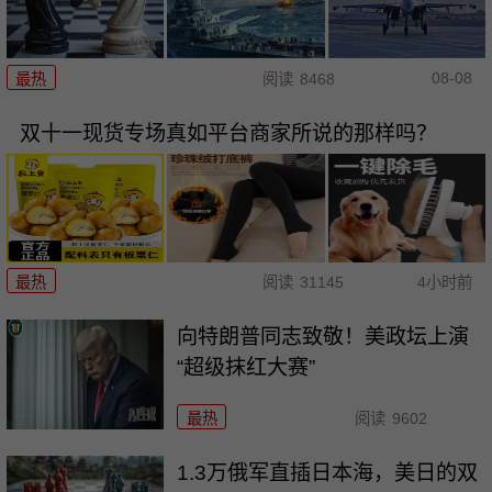
08-08
最热
阅读
8468
双十一现货专场真如平台商家所说的那样吗？
最热
阅读
31145
4小时前
向特朗普同志致敬！美政坛上演
“超级抹红大赛”
最热
阅读
9602
1.3万俄军直插日本海，美日的双