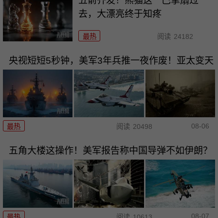
五箭齐发！熊猫这一巴掌扇过
去，大漂亮终于知疼
最热
阅读
24182
央视短短5秒钟，美军3年兵推一夜作废！亚太变天
08-06
最热
阅读
20498
五角大楼这操作！美军报告称中国导弹不如伊朗？
08-07
最热
阅读
10613