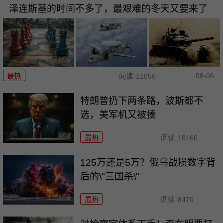
泽连斯基的时间不多了，最艰难的冬天又要来了
08-06
最热
阅读
11056
特朗普扔下两条路，波斯都不
选，美军机又被揍
最热
阅读
18166
125万还是5万？俄乌战损数字背
后的\"三国杀\"
最热
阅读
8470