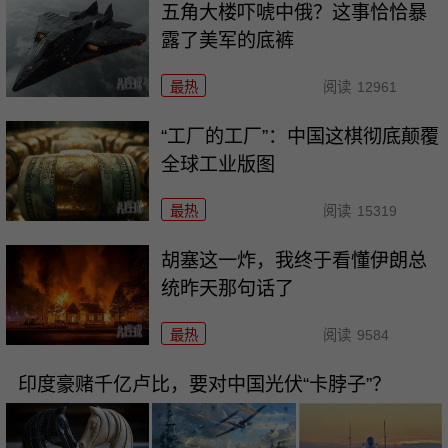
五角大楼吓唬中俄？这事恰恰暴
露了美军的底裤
最热
阅读
12961
“工厂的工厂”：中国这棋彻底颠覆
全球工业版图
最热
阅读
15319
胡塞这一炸，我终于看懂伊朗总
统昨天那句话了
最热
阅读
9584
印度豪赌千亿卢比，要对中国光伏“卡脖子”？