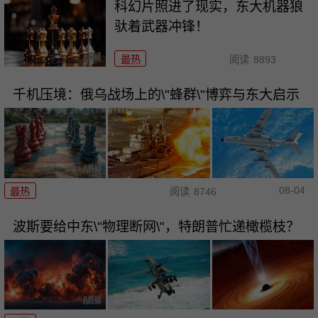
科幻片照进了现实，东大机器狼
驮着武器冲锋！
最热
阅读
8893
千机压境：俄乌战场上的\"蜂群\"博弈与东大启示
08-04
最热
阅读
8746
波斯要给中东\"物理断网\"，特朗普忙递橄榄枝？