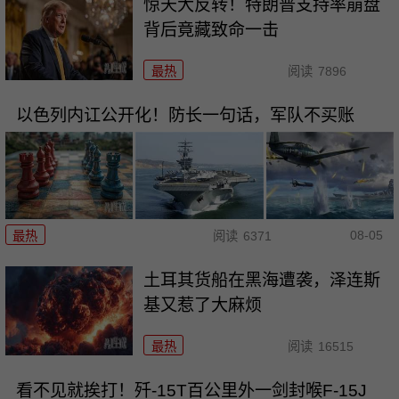
惊天大反转！特朗普支持率崩盘
背后竟藏致命一击
最热
阅读
7896
以色列内讧公开化！防长一句话，军队不买账
08-05
最热
阅读
6371
土耳其货船在黑海遭袭，泽连斯
基又惹了大麻烦
最热
阅读
16515
看不见就挨打！歼-15T百公里外一剑封喉F-15J