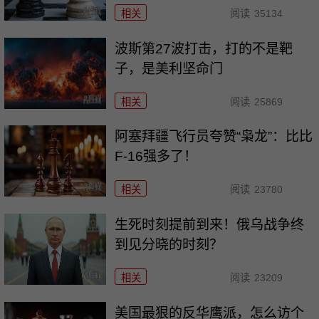
相关
阅读
35134
波斯第27波打击，打的不是靶
子，是美利坚命门
相关
阅读
25869
阿塞拜疆飞行员夸赞“枭龙”：比比
F-16强多了！
相关
阅读
23780
生死时刻提前到来！俄乌战争终
到见分晓的时刻？
相关
阅读
23209
美国最狠的反华鹰派，怎么访个