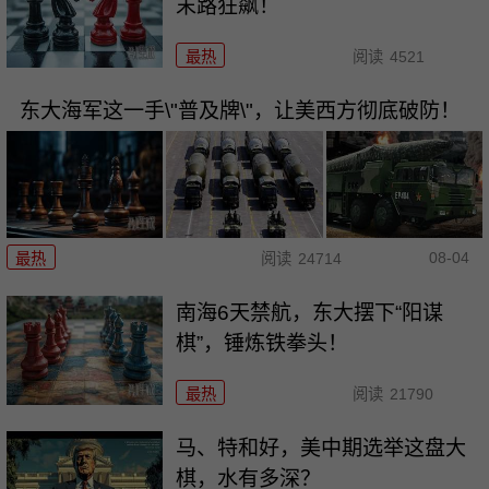
末路狂飙！
最热
阅读
4521
东大海军这一手\"普及牌\"，让美西方彻底破防！
08-04
最热
阅读
24714
南海6天禁航，东大摆下“阳谋
棋”，锤炼铁拳头！
最热
阅读
21790
马、特和好，美中期选举这盘大
棋，水有多深？