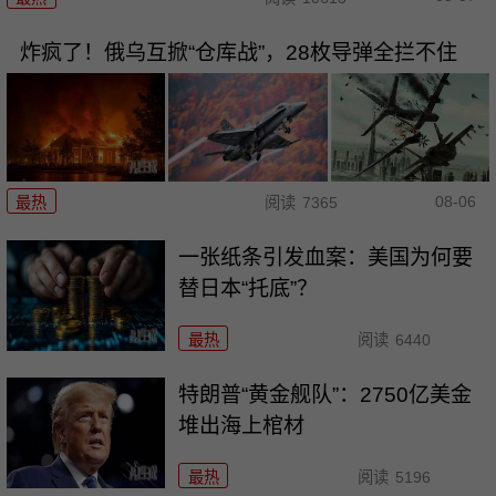
炸疯了！俄乌互掀“仓库战”，28枚导弹全拦不住
08-06
最热
阅读
7365
一张纸条引发血案：美国为何要
替日本“托底”？
最热
阅读
6440
特朗普“黄金舰队”：2750亿美金
堆出海上棺材
最热
阅读
5196