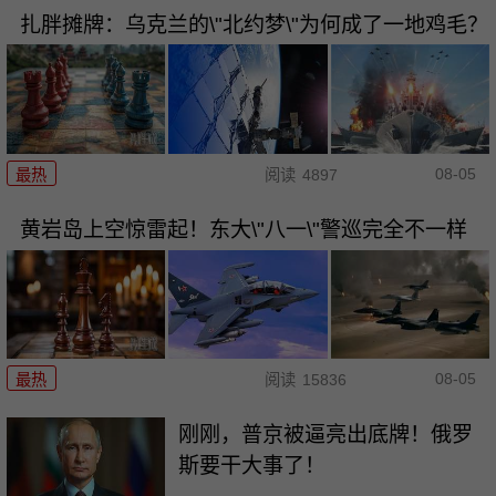
扎胖摊牌：乌克兰的\"北约梦\"为何成了一地鸡毛？
08-05
最热
阅读
4897
黄岩岛上空惊雷起！东大\"八一\"警巡完全不一样
08-05
最热
阅读
15836
刚刚，普京被逼亮出底牌！俄罗
斯要干大事了！