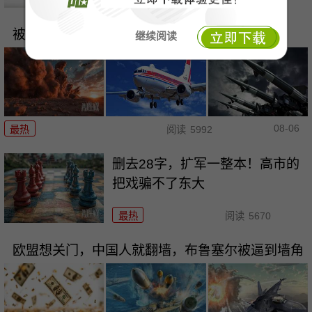
最热
阅读
6662
被俄导弹天天“洗地”，泽连斯基还在做着美梦！
继续阅读
08-06
最热
阅读
5992
删去28字，扩军一整本！高市的
把戏骗不了东大
最热
阅读
5670
欧盟想关门，中国人就翻墙，布鲁塞尔被逼到墙角