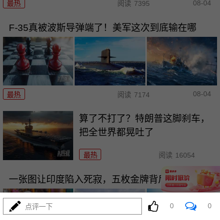
08-04
最热
阅读
7395
F-35真被波斯导弹端了！美军这次到底输在哪
08-04
最热
阅读
7174
算了不打了？特朗普这脚刹车，
把全世界都晃吐了
最热
阅读
16054
一张图让印度陷入死寂，五枚金牌背后的终极真相
0
0
点评一下