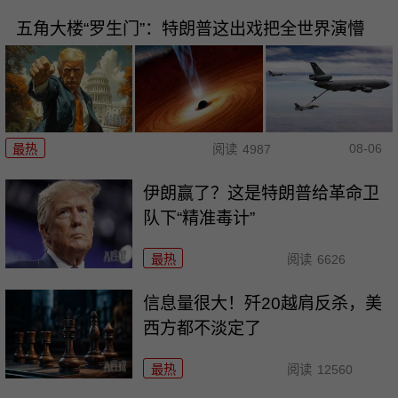
五角大楼“罗生门”：特朗普这出戏把全世界演懵
08-06
最热
阅读
4987
伊朗赢了？这是特朗普给革命卫
队下“精准毒计”
最热
阅读
6626
信息量很大！歼20越肩反杀，美
西方都不淡定了
最热
阅读
12560