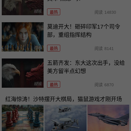
最热
阅读
14830
莫迪开大！砸碎印军17个司令
部，重组指挥结构
最热
阅读
8141
五箭齐发：东大这次出手，没给
美方留半点幻想
最热
阅读
6870
红海惊涛！沙特摆开大棋局，猫鼠游戏才刚开场