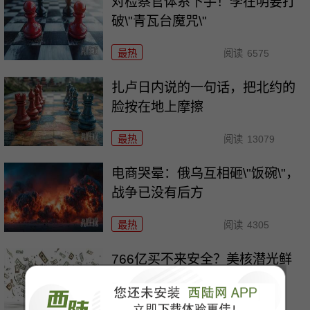
对检察官体系下手！李在明要打
破\"青瓦台魔咒\"
最热
阅读
6575
扎卢日内说的一句话，把北约的
脸按在地上摩擦
最热
阅读
13079
电商哭晕：俄乌互相砸\"饭碗\"，
战争已没有后方
最热
阅读
4305
766亿买不来安全？美核潜光鲜
\"大计划\"的背后