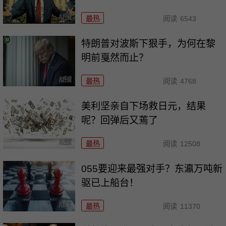
最热
阅读
6543
特朗普对波斯下狠手，为何在黎
明前戛然而止？
最热
阅读
4768
美利坚亲自下场救日元，结果
呢？回弹后又蔫了
最热
阅读
12508
055要迎来最强对手？东瀛万吨新
驱已上船台！
最热
阅读
11370