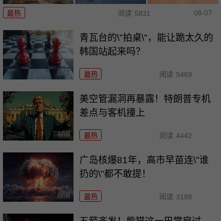
08-07
最热
阅读
5831
青瓦台的\"拍桌\"，能让跪太久的
韩国站起来吗？
最热
阅读
5469
美空管漏洞再暴露！特朗普专机
差点与客机撞上
最热
阅读
4442
广岛核爆81年，高市早苗连\"谁
扔的\"都不敢提！
最热
阅读
3188