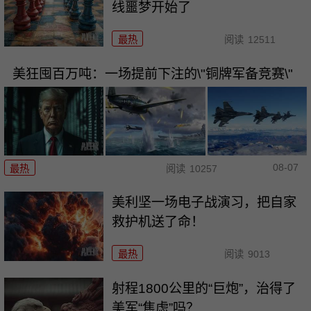
线噩梦开始了
最热
阅读
12511
美狂囤百万吨：一场提前下注的\"铜牌军备竞赛\"
08-07
最热
阅读
10257
美利坚一场电子战演习，把自家
救护机送了命！
最热
阅读
9013
射程1800公里的“巨炮”，治得了
美军“焦虑”吗？