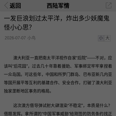
返回
西陆军情
一发巨浪划过太平洋，炸出多少妖魔鬼
怪小心思？
小
大
2026-07-07
小鸟
澳大利亚一直把南太平洋视作自家“后院”——不对，应
该叫“后花园”，过去几十年靠着援助、军事绑定牢牢拿捏着
一众岛国。可这些年，中国和所罗门群岛、巴布亚新几内亚
等国开展平等互利的基建合作、安全合作，打破了澳大利亚
独家垄断地区事务的格局。
这次澳方借导弹试射大肆渲染“不稳定”，本质是什么？
借题发挥。拿所谓的“中国军事威胁”给刚签的防务条约找正