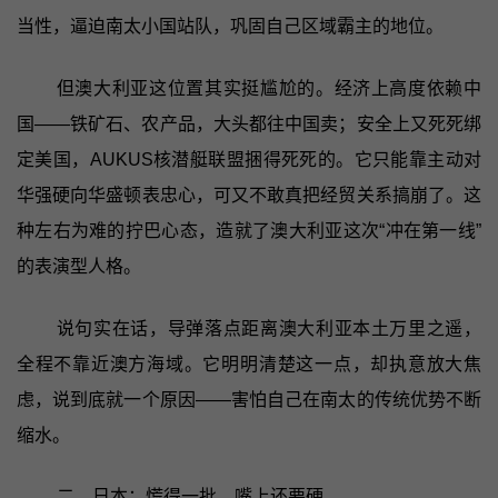
当性，逼迫南太小国站队，巩固自己区域霸主的地位。
但澳大利亚这位置其实挺尴尬的。经济上高度依赖中
国——铁矿石、农产品，大头都往中国卖；安全上又死死绑
定美国，AUKUS核潜艇联盟捆得死死的。它只能靠主动对
华强硬向华盛顿表忠心，可又不敢真把经贸关系搞崩了。这
种左右为难的拧巴心态，造就了澳大利亚这次“冲在第一线”
的表演型人格。
说句实在话，导弹落点距离澳大利亚本土万里之遥，
全程不靠近澳方海域。它明明清楚这一点，却执意放大焦
虑，说到底就一个原因——害怕自己在南太的传统优势不断
缩水。
二、日本：慌得一批，嘴上还要硬