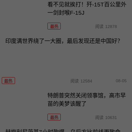
看不见就挨打！歼-15T百公里外
一剑封喉F-15J
最热
阅读
12878
印度满世界绕了一大圈，最后发现还是中国好？
08-05
最热
阅读
12584
特朗普突然关闭领事馆，高市早
苗的美梦该醒了
最热
阅读
10631