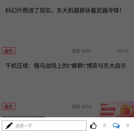
科幻片照进了现实，东大机器狼驮着武器冲锋！
08-04
最热
阅读
8585
千机压境：俄乌战场上的\"蜂群\"博弈与东大启示
08-04
最热
阅读
8379
波斯要给中东\"物理断网\"，特朗
0
0
点评一下
普忙递橄榄枝？