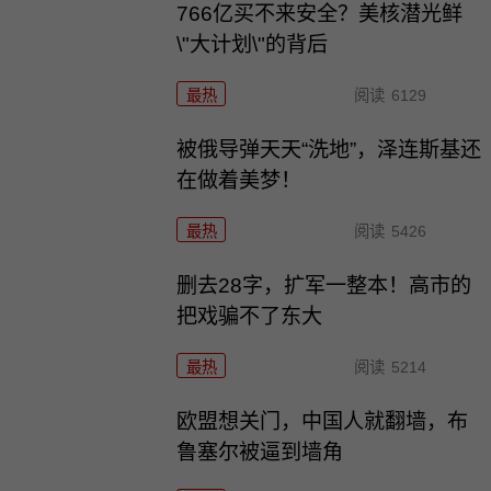
766亿买不来安全？美核潜光鲜
\"大计划\"的背后
最热
阅读
6129
被俄导弹天天“洗地”，泽连斯基还
在做着美梦！
最热
阅读
5426
删去28字，扩军一整本！高市的
把戏骗不了东大
最热
阅读
5214
欧盟想关门，中国人就翻墙，布
鲁塞尔被逼到墙角