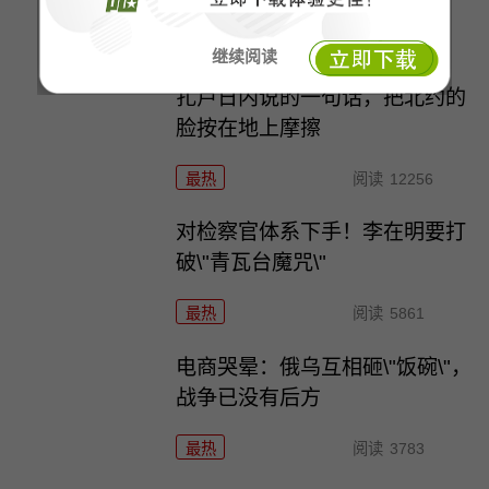
最热
阅读
7796
继续阅读
扎卢日内说的一句话，把北约的
脸按在地上摩擦
最热
阅读
12256
对检察官体系下手！李在明要打
破\"青瓦台魔咒\"
最热
阅读
5861
电商哭晕：俄乌互相砸\"饭碗\"，
战争已没有后方
最热
阅读
3783