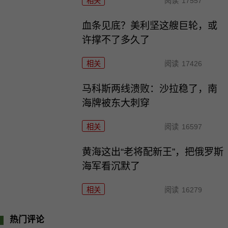
相关
阅读
17557
血条见底？美利坚这艘巨轮，或
许撑不了多久了
相关
阅读
17426
马科斯两线溃败：沙拉稳了，南
海牌被东大刺穿
相关
阅读
16597
黄海这出“老将配新王”，把俄罗斯
海军看沉默了
相关
阅读
16279
热门评论