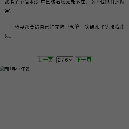
就换了个话术炒“中国核潜艇无处不在、南海也能打洲际
弹”。
横竖都要给自己扩充防卫预算、突破和平宪法找由
头。
上一页
下一页