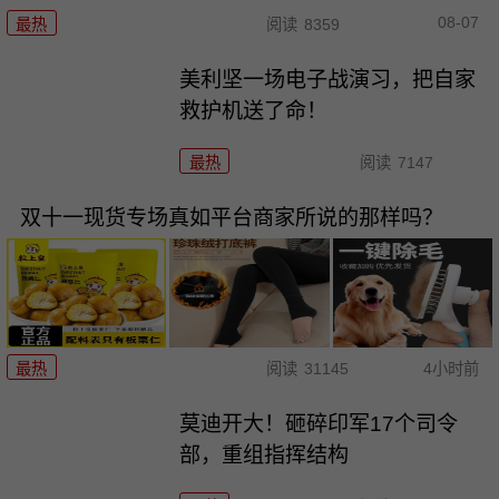
08-07
最热
阅读
8359
美利坚一场电子战演习，把自家
救护机送了命！
最热
阅读
7147
双十一现货专场真如平台商家所说的那样吗？
最热
阅读
31145
4小时前
莫迪开大！砸碎印军17个司令
部，重组指挥结构