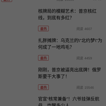
核牌局的模糊艺术：普京核红
线，到底有多红？
最热
阅读
4607
扎胖摊牌：乌克兰的\"北约梦\"为
何成了一地鸡毛？
最热
阅读
4459
刚刚，普京被逼亮出底牌！俄罗
斯要干大事了！
最热
阅读
15546
官宣“核常兼备”！六爷挂弹反航
母，炸醒多少人