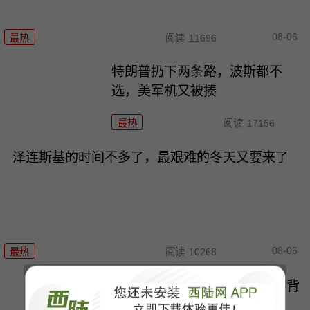
08-06
最热
阅读
11696
特朗普扔下两条路，波斯都不
选，美军机又被揍
最热
阅读
17156
泽连斯基的时间不多了，最艰难的冬天又要来了
08-06
最热
阅读
10268
125万还是5万？俄乌战损数字背
后的\"三国杀\"