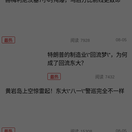
赫梅利尼茨基7小时殉爆，乌后方比前线更致命
08-05
最热
阅读
7928
特朗普的制造业\"回流梦\"，为何
成了回流东大？
最热
阅读
7432
黄岩岛上空惊雷起！东大\"八一\"警巡完全不一样
08-05
最热
阅读
15308