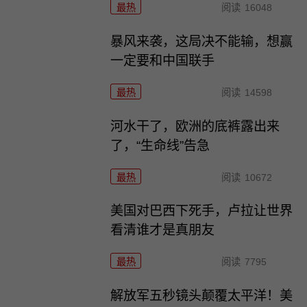
最热
阅读
16048
暴风来袭，这局决不能输，想赢
一定要和中国联手
最热
阅读
14598
河水干了，欧洲的底裤露出来
了，“生命线”告急
最热
阅读
10672
美国对巴西下死手，卢拉让世界
看清谁才是真朋友
最热
阅读
7795
解放军五秒镜头颠覆太平洋！美