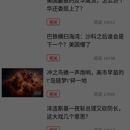
美国最狠的反华鹰派，怎么访个
华还委屈上了？
相关
阅读
19012
巴铁横扫海湾：沙科之后谁会是
下一个？美国懵了
相关
阅读
18798
冲之鸟礁一声炮响，高市早苗的
\"岛链梦\"碎一地
相关
阅读
17585
泽连斯基一夜斩总理又砍防长，
这大戏几个意思？