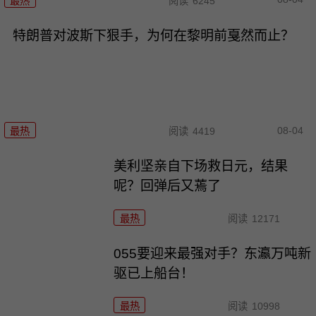
最热
阅读
6245
特朗普对波斯下狠手，为何在黎明前戛然而止？
08-04
最热
阅读
4419
美利坚亲自下场救日元，结果
呢？回弹后又蔫了
最热
阅读
12171
055要迎来最强对手？东瀛万吨新
驱已上船台！
最热
阅读
10998