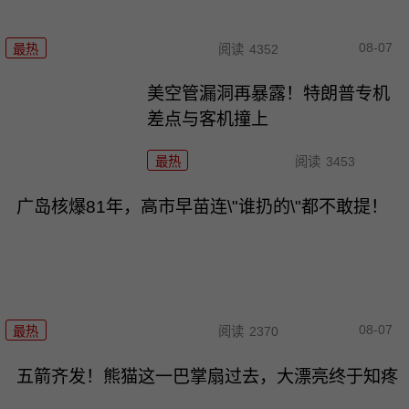
08-07
最热
阅读
4352
美空管漏洞再暴露！特朗普专机
差点与客机撞上
最热
阅读
3453
广岛核爆81年，高市早苗连\"谁扔的\"都不敢提！
08-07
最热
阅读
2370
五箭齐发！熊猫这一巴掌扇过去，大漂亮终于知疼