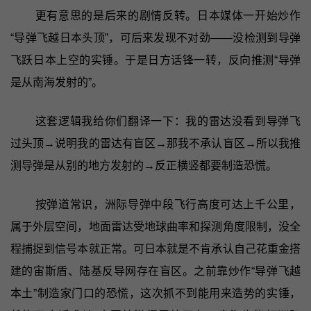
更有意思的是后来的剧情反转。日本媒体一开始炒作
“导弹飞越日本头顶”，可后来发现不对劲——没检测到导弹
飞跃日本上空的实锤。于是日方话锋一转，反向推测“导弹
是从南海发射的”。
这套逻辑我给你们翻译一下：我的雷达没看到导弹飞
过头顶→说明我的雷达有盲区→那我不承认盲区→所以我推
测导弹是从别的地方发射的→反正横竖都要制造恐慌。
按弹道常识，洲际导弹中段飞行高度可达上千公里，
属于外层空间，地面雷达受地球曲率和探测角度限制，没全
程捕捉到信号本就正常。可日本就是不肯承认自己花重金搭
建的宙斯盾、陆基反导网存在盲区。之前靠炒作“导弹飞越
本土”制造家门口的恐慌，这次抓不到能用来造势的实锤，