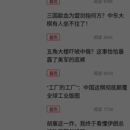
最热
阅读
8386
三国歃血为盟剑指何方？中东大
棋有人坐不住了！
最热
阅读
8041
五角大楼吓唬中俄？这事恰恰暴
露了美军的底裤
最热
阅读
6533
“工厂的工厂”：中国这棋彻底颠覆
全球工业版图
最热
阅读
7728
胡塞这一炸，我终于看懂伊朗总