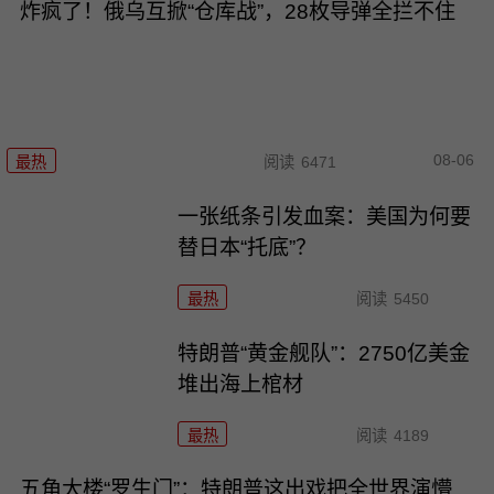
炸疯了！俄乌互掀“仓库战”，28枚导弹全拦不住
08-06
最热
阅读
6471
一张纸条引发血案：美国为何要
替日本“托底”？
最热
阅读
5450
特朗普“黄金舰队”：2750亿美金
堆出海上棺材
最热
阅读
4189
五角大楼“罗生门”：特朗普这出戏把全世界演懵