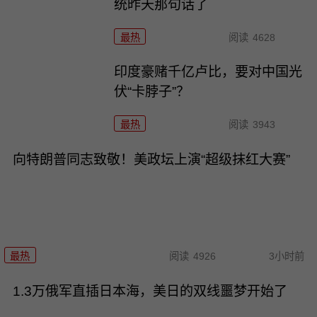
统昨天那句话了
最热
阅读
4628
印度豪赌千亿卢比，要对中国光
伏“卡脖子”？
最热
阅读
3943
向特朗普同志致敬！美政坛上演“超级抹红大赛”
最热
阅读
4926
3小时前
1.3万俄军直插日本海，美日的双线噩梦开始了