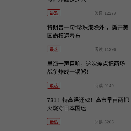
最热
阅读
12279
特朗普一句“珍珠港除外”，撕开美
国霸权遮羞布
最热
阅读
11296
里海一声巨响，这次差点把两场
战争炸成一锅粥！
最热
阅读
9149
731！特高课还魂！高市早苗两把
火烧穿日本国运
最热
阅读
5205