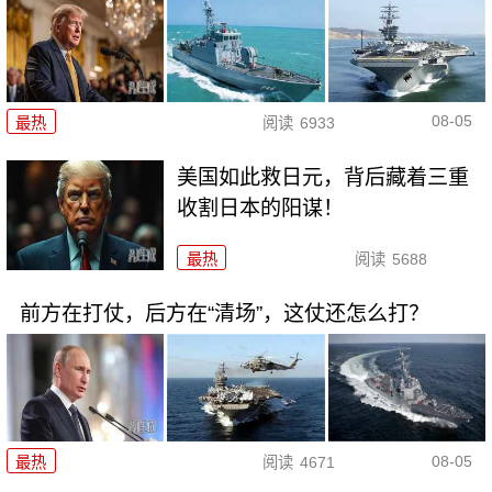
08-05
最热
阅读
6933
美国如此救日元，背后藏着三重
收割日本的阳谋！
最热
阅读
5688
前方在打仗，后方在“清场”，这仗还怎么打？
08-05
最热
阅读
4671