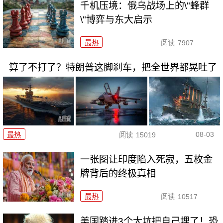
千机压境：俄乌战场上的\"蜂群
\"博弈与东大启示
最热
阅读
7907
算了不打了？特朗普这脚刹车，把全世界都晃吐了
08-03
最热
阅读
15019
一张图让印度陷入死寂，五枚金
牌背后的终极真相
最热
阅读
10517
美国踏进3个大坑把自己埋了！恐