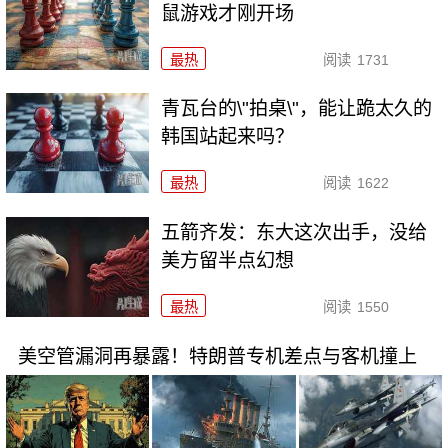
鼠游戏才刚开场
最热
阅读
1731
青瓦台的\"拍桌\"，能让跪太久的
韩国站起来吗？
最热
阅读
1622
五箭齐发：东大这次出手，没给
美方留半点幻想
最热
阅读
1550
美空管漏洞再暴露！特朗普专机差点与客机撞上