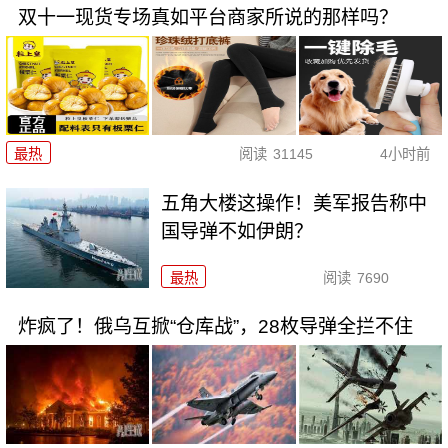
双十一现货专场真如平台商家所说的那样吗？
最热
阅读
31145
4小时前
五角大楼这操作！美军报告称中
国导弹不如伊朗？
最热
阅读
7690
炸疯了！俄乌互掀“仓库战”，28枚导弹全拦不住