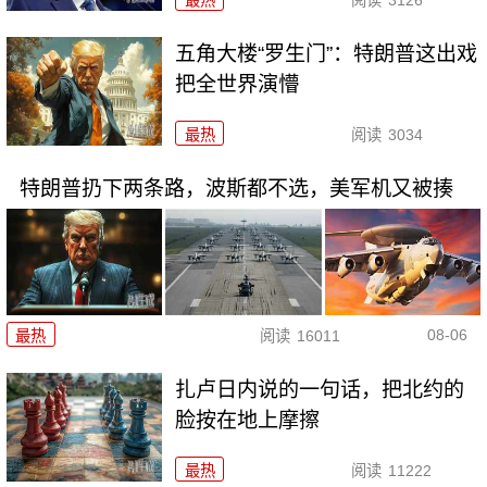
五角大楼“罗生门”：特朗普这出戏
把全世界演懵
最热
阅读
3034
特朗普扔下两条路，波斯都不选，美军机又被揍
08-06
最热
阅读
16011
扎卢日内说的一句话，把北约的
脸按在地上摩擦
最热
阅读
11222