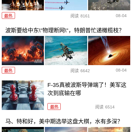
08-04
最热
阅读
8161
波斯要给中东\"物理断网\"，特朗普忙递橄榄枝？
08-04
最热
阅读
6642
F-35真被波斯导弹端了！美军这
次到底输在哪
最热
阅读
6514
马、特和好，美中期选举这盘大棋，水有多深？