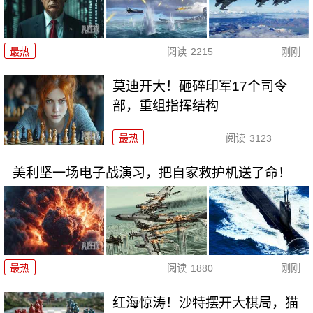
最热
阅读
2215
刚刚
莫迪开大！砸碎印军17个司令
部，重组指挥结构
最热
阅读
3123
美利坚一场电子战演习，把自家救护机送了命！
最热
阅读
1880
刚刚
红海惊涛！沙特摆开大棋局，猫