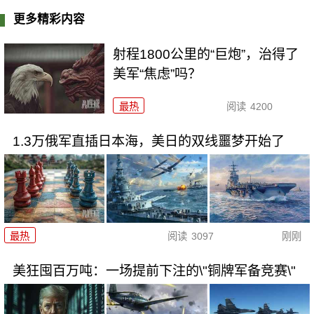
更多精彩内容
射程1800公里的“巨炮”，治得了
美军“焦虑”吗？
最热
阅读
4200
1.3万俄军直插日本海，美日的双线噩梦开始了
最热
阅读
3097
刚刚
美狂囤百万吨：一场提前下注的\"铜牌军备竞赛\"