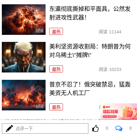
东瀛彻底撕掉和平面具，公然发
射进攻性武器！
最热
阅读
11144
美利坚资源收割局：特朗普为何
对乌稀土\"摊牌\"
最热
阅读
10233
普京不忍了！俄突破禁忌，猛轰
美资无人机工厂
最热
阅读
8713
海锁波斯还不够，特朗普又生毒计，陆地也要封
0
0
点评一下