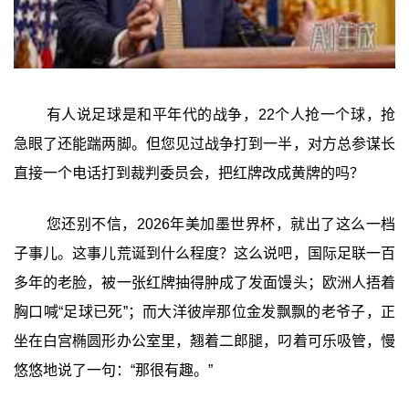
有人说足球是和平年代的战争，22个人抢一个球，抢
急眼了还能踹两脚。但您见过战争打到一半，对方总参谋长
直接一个电话打到裁判委员会，把红牌改成黄牌的吗？
您还别不信，2026年美加墨世界杯，就出了这么一档
子事儿。这事儿荒诞到什么程度？这么说吧，国际足联一百
多年的老脸，被一张红牌抽得肿成了发面馒头；欧洲人捂着
胸口喊“足球已死”；而大洋彼岸那位金发飘飘的老爷子，正
坐在白宫椭圆形办公室里，翘着二郎腿，叼着可乐吸管，慢
悠悠地说了一句：“那很有趣。”