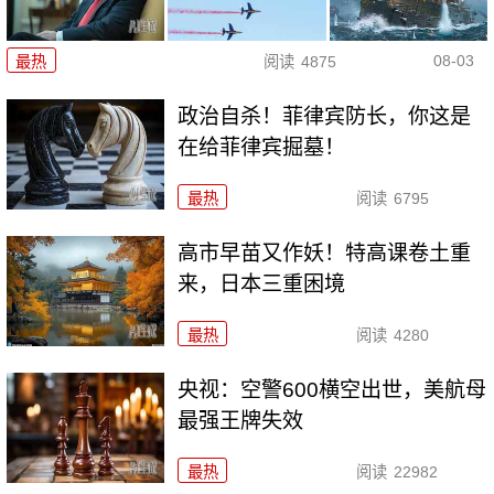
08-03
最热
阅读
4875
政治自杀！菲律宾防长，你这是
在给菲律宾掘墓！
最热
阅读
6795
高市早苗又作妖！特高课卷土重
来，日本三重困境
最热
阅读
4280
央视：空警600横空出世，美航母
最强王牌失效
最热
阅读
22982