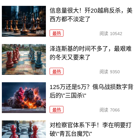
信息量很大！歼20越肩反杀，美
西方都不淡定了
最热
阅读
10542
泽连斯基的时间不多了，最艰难
的冬天又要来了
最热
阅读
9350
125万还是5万？俄乌战损数字背
后的\"三国杀\"
最热
阅读
7066
对检察官体系下手！李在明要打
破\"青瓦台魔咒\"