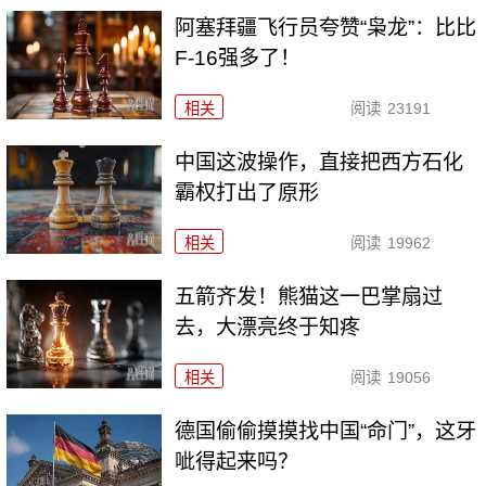
阿塞拜疆飞行员夸赞“枭龙”：比比
F-16强多了！
相关
阅读
23191
中国这波操作，直接把西方石化
霸权打出了原形
相关
阅读
19962
五箭齐发！熊猫这一巴掌扇过
去，大漂亮终于知疼
相关
阅读
19056
德国偷偷摸摸找中国“命门”，这牙
呲得起来吗？