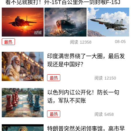
看不见就挨打！歼-15T百公里外一剑封喉F-15J
08-05
最热
阅读
12358
印度满世界绕了一大圈，最后发
现还是中国好？
最热
阅读
12150
以色列内讧公开化！防长一句
话，军队不买账
最热
阅读
5458
特朗普突然关闭领事馆，高市早