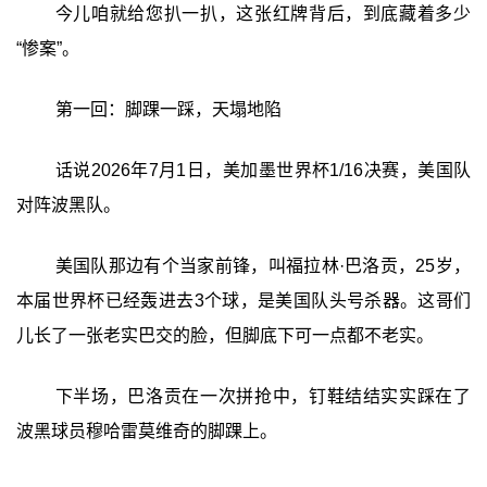
今儿咱就给您扒一扒，这张红牌背后，到底藏着多少
“惨案”。
第一回：脚踝一踩，天塌地陷
话说2026年7月1日，美加墨世界杯1/16决赛，美国队
对阵波黑队。
美国队那边有个当家前锋，叫福拉林·巴洛贡，25岁，
本届世界杯已经轰进去3个球，是美国队头号杀器。这哥们
儿长了一张老实巴交的脸，但脚底下可一点都不老实。
下半场，巴洛贡在一次拼抢中，钉鞋结结实实踩在了
波黑球员穆哈雷莫维奇的脚踝上。