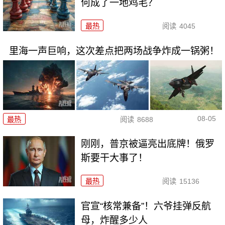
何成了一地鸡毛？
最热
阅读
4045
里海一声巨响，这次差点把两场战争炸成一锅粥！
08-05
最热
阅读
8688
刚刚，普京被逼亮出底牌！俄罗
斯要干大事了！
最热
阅读
15136
官宣“核常兼备”！六爷挂弹反航
母，炸醒多少人