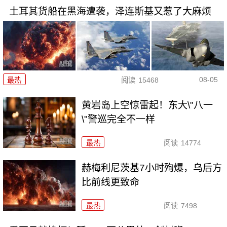
土耳其货船在黑海遭袭，泽连斯基又惹了大麻烦
08-05
最热
阅读
15468
黄岩岛上空惊雷起！东大\"八一
\"警巡完全不一样
最热
阅读
14774
赫梅利尼茨基7小时殉爆，乌后方
比前线更致命
最热
阅读
7498