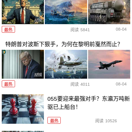
08-04
最热
阅读
5841
特朗普对波斯下狠手，为何在黎明前戛然而止？
08-04
最热
阅读
4011
055要迎来最强对手？东瀛万吨新
驱已上船台！
最热
阅读
10526