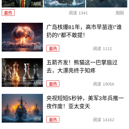
最热
阅读
1341
刚刚
广岛核爆81年，高市早苗连\"谁
扔的\"都不敢提！
最热
阅读
1112
五箭齐发！熊猫这一巴掌扇过
去，大漂亮终于知疼
最热
阅读
19056
央视短短5秒钟，美军3年兵推一
夜作废！亚太变天
最热
阅读
14162