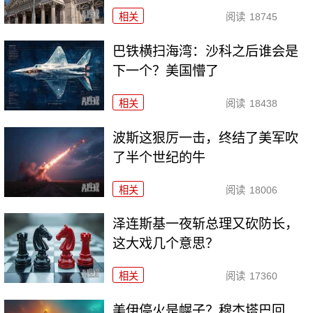
相关
阅读
18745
巴铁横扫海湾：沙科之后谁会是
下一个？美国懵了
相关
阅读
18438
波斯这狠厉一击，终结了美军吹
了半个世纪的牛
相关
阅读
18006
泽连斯基一夜斩总理又砍防长，
这大戏几个意思？
相关
阅读
17360
美伊停火是幌子？穆杰塔巴回