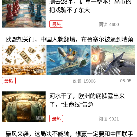
删去28字，扩军一整本！高市的
把戏骗不了东大
最热
阅读
4600
欧盟想关门，中国人就翻墙，布鲁塞尔被逼到墙角
08-05
最热
阅读
15006
河水干了，欧洲的底裤露出来
了，“生命线”告急
最热
阅读
9921
暴风来袭，这局决不能输，想赢一定要和中国联手