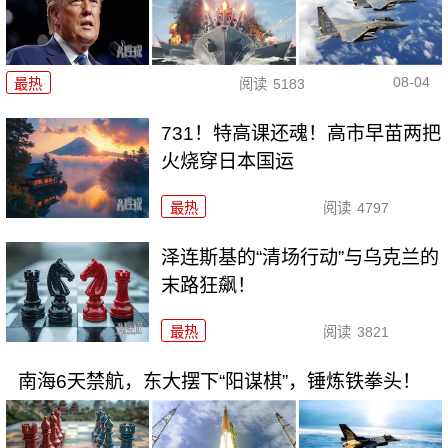
08-04
最热
阅读
5183
731！特高课还魂！高市早苗两把
火烧穿日本国运
最热
阅读
4797
泽连斯基的“清场行动”与乌克兰的
末路狂飙！
最热
阅读
3821
南海6天禁航，东大摆下“阳谋棋”，锤炼铁拳头！