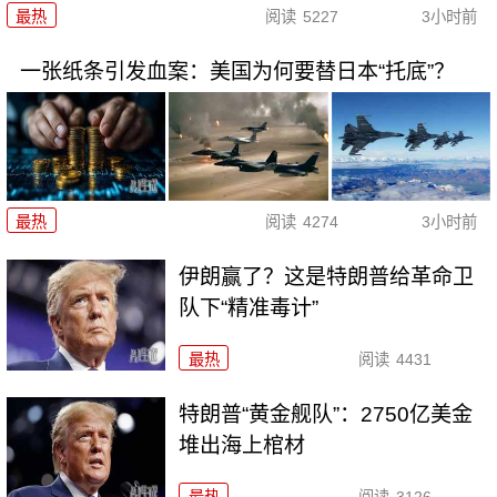
最热
阅读
5227
3小时前
一张纸条引发血案：美国为何要替日本“托底”？
最热
阅读
4274
3小时前
伊朗赢了？这是特朗普给革命卫
队下“精准毒计”
最热
阅读
4431
特朗普“黄金舰队”：2750亿美金
堆出海上棺材
最热
阅读
3126