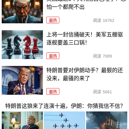
怕一个都爬不出
最热
阅读
16762
上将一封信捅破天！美军五艘驱
逐舰要盖三口锅！
最热
阅读
7089
特朗普要对伊朗动手？最狠的还
没来，最骚的来了
最热
阅读
5661
特朗普这狼来了连演十遍，伊朗：你猜我信不信？