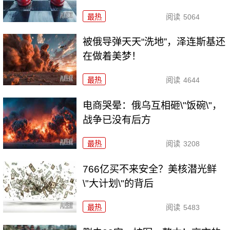
最热
阅读
5064
被俄导弹天天“洗地”，泽连斯基还
在做着美梦！
最热
阅读
4644
电商哭晕：俄乌互相砸\"饭碗\"，
战争已没有后方
最热
阅读
3208
766亿买不来安全？美核潜光鲜
\"大计划\"的背后
最热
阅读
5483