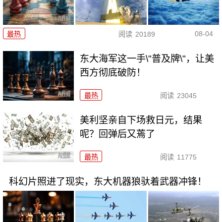
08-04
最热
阅读
20189
东大海军这一手\"普及牌\"，让美
西方彻底破防！
最热
阅读
23045
美利坚亲自下场救日元，结果
呢？回弹后又蔫了
最热
阅读
11775
科幻片照进了现实，东大机器狼驮着武器冲锋！