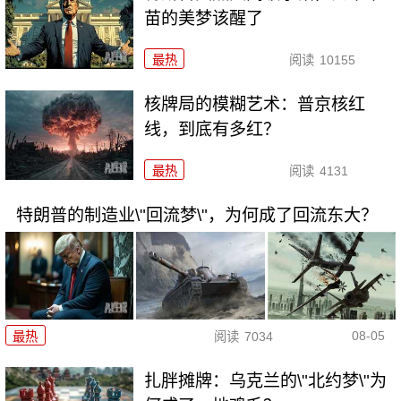
苗的美梦该醒了
最热
阅读
10155
核牌局的模糊艺术：普京核红
线，到底有多红？
最热
阅读
4131
特朗普的制造业\"回流梦\"，为何成了回流东大？
08-05
最热
阅读
7034
扎胖摊牌：乌克兰的\"北约梦\"为