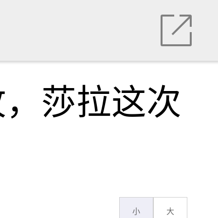
攻，莎拉这次
小
大