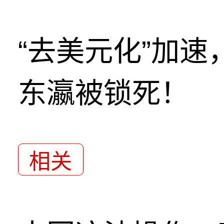
“去美元化”加
东瀛被锁死！
相关