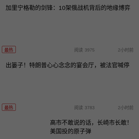
加里宁格勒的剑锋：10架俄战机背后的地缘博弈
最热
阅读
3975
2小时前
出篓子！特朗普心心念念的宴会厅，被法官喊停
最热
阅读
3783
2小时前
高市不敢说的话，长崎市长敢！
美国投的原子弹