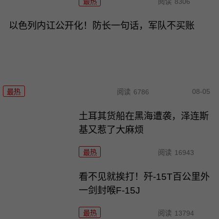
最热
阅读
8306
以色列内讧公开化！防长一句话，军队不买账
08-05
最热
阅读
6786
土耳其货船在黑海遭袭，泽连斯
基又惹了大麻烦
最热
阅读
16943
看不见就挨打！歼-15T百公里外
一剑封喉F-15J
最热
阅读
13794