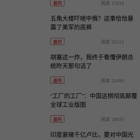
最热
阅读
17614
五角大楼吓唬中俄？这事恰恰暴
露了美军的底裤
最热
阅读
15111
胡塞这一炸，我终于看懂伊朗总
统昨天那句话了
最热
阅读
11450
“工厂的工厂”：中国这棋彻底颠覆
全球工业版图
最热
阅读
18570
印度豪赌千亿卢比，要对中国光