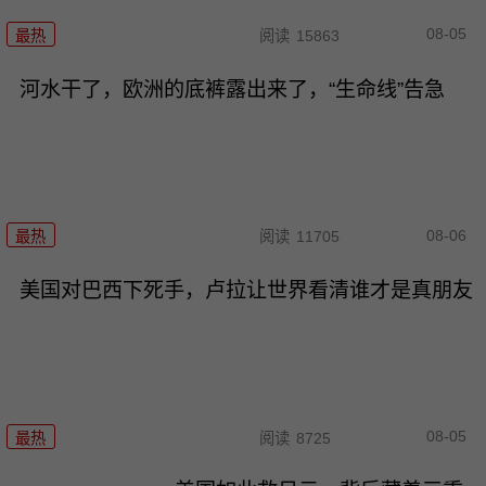
08-05
最热
阅读
15863
河水干了，欧洲的底裤露出来了，“生命线”告急
08-06
最热
阅读
11705
美国对巴西下死手，卢拉让世界看清谁才是真朋友
08-05
最热
阅读
8725