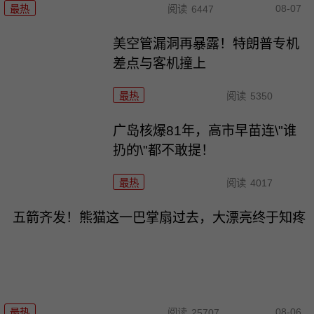
08-07
最热
阅读
6447
美空管漏洞再暴露！特朗普专机
差点与客机撞上
最热
阅读
5350
广岛核爆81年，高市早苗连\"谁
扔的\"都不敢提！
最热
阅读
4017
五箭齐发！熊猫这一巴掌扇过去，大漂亮终于知疼
08-06
最热
阅读
25707