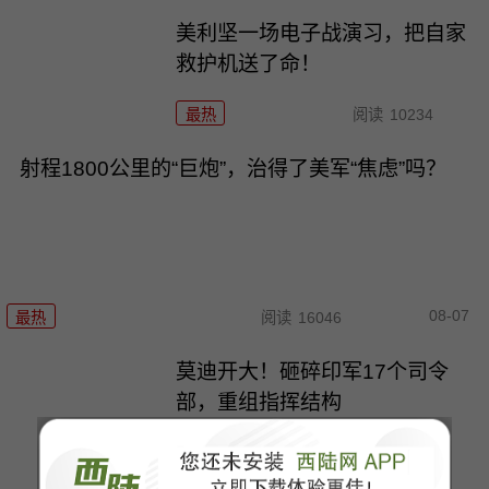
美利坚一场电子战演习，把自家
救护机送了命！
最热
阅读
10234
射程1800公里的“巨炮”，治得了美军“焦虑”吗？
08-07
最热
阅读
16046
莫迪开大！砸碎印军17个司令
部，重组指挥结构
最热
阅读
9248