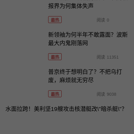
报界为何集体失声
最热
阅读
0
新领袖为何半年不敢露面？波斯
最大内鬼刚落网
最热
阅读
11351
普京终于想明白了？不把乌打
废，麻烦就无穷尽
最热
阅读
9038
水面拉跨！美利坚19艘攻击核潜艇改\"暗杀艇\"？