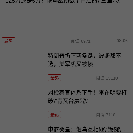
125万还是5万？俄乌战损数字背后的\"三国杀\"
08-06
最热
阅读
8971
特朗普扔下两条路，波斯都不
选，美军机又被揍
最热
阅读
19110
对检察官体系下手！李在明要打
破\"青瓦台魔咒\"
最热
阅读
7118
电商哭晕：俄乌互相砸\"饭碗\"，