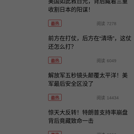
美国如此救日元，背后藏着三重
收割日本的阳谋！
最热
阅读
7278
前方在打仗，后方在“清场”，这仗
还怎么打？
最热
阅读
6049
解放军五秒镜头颠覆太平洋！美
军最后安全区没了
最热
阅读
14434
惊天大反转！特朗普支持率崩盘
背后竟藏致命一击