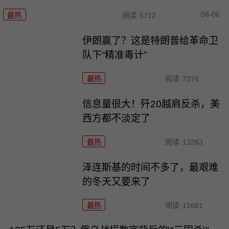
08-06
最热
阅读
5712
伊朗赢了？这是特朗普给革命卫
队下“精准毒计”
最热
阅读
7376
信息量很大！歼20越肩反杀，美
西方都不淡定了
最热
阅读
13263
泽连斯基的时间不多了，最艰难
的冬天又要来了
最热
阅读
11681