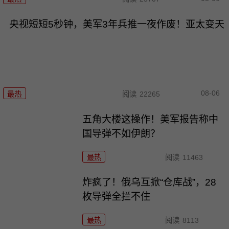
央视短短5秒钟，美军3年兵推一夜作废！亚太变天
08-06
最热
阅读
22265
五角大楼这操作！美军报告称中
国导弹不如伊朗？
最热
阅读
11463
炸疯了！俄乌互掀“仓库战”，28
枚导弹全拦不住
最热
阅读
8113