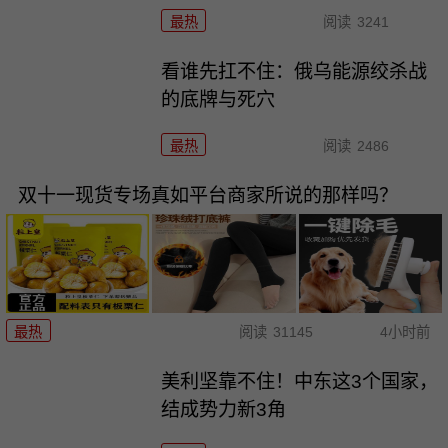
最热
阅读
3241
看谁先扛不住：俄乌能源绞杀战
的底牌与死穴
最热
阅读
2486
双十一现货专场真如平台商家所说的那样吗？
最热
阅读
31145
4小时前
美利坚靠不住！中东这3个国家，
结成势力新3角