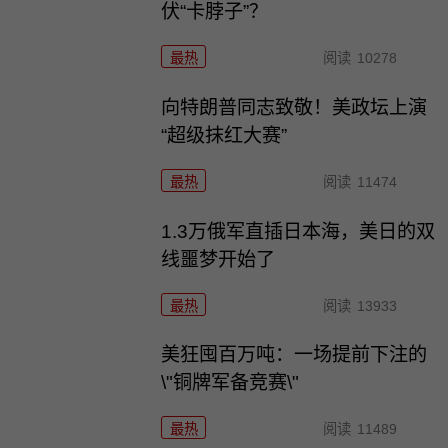
伏“卡脖子”？
最热
阅读
10278
向特朗普同志致敬！美政坛上演
“超级抹红大赛”
最热
阅读
11474
1.3万俄军直插日本海，美日的双
线噩梦开始了
最热
阅读
13933
美狂囤百万吨：一场提前下注的
\"铜牌军备竞赛\"
最热
阅读
11489