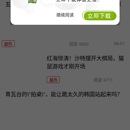
五箭齐发：东大这次出手，没给美方留半点幻想
继续阅读
08-07
最热
阅读
8050
红海惊涛！沙特摆开大棋局，猫
鼠游戏才刚开场
最热
阅读
6771
青瓦台的\"拍桌\"，能让跪太久的韩国站起来吗？