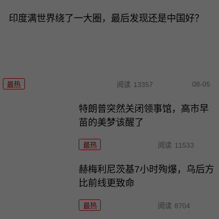
印度满世界绕了一大圈，最后发现还是中国好？
08-05
最热
阅读
13357
特朗普突然关闭领事馆，高市早
苗的美梦该醒了
最热
阅读
11533
赫梅利尼茨基7小时殉爆，乌后方
比前线更致命
最热
阅读
8704