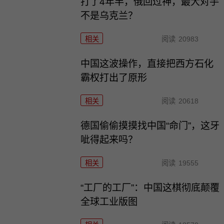
打了4年半，俄回过神，最大对手
不是乌克兰？
相关
阅读
20983
中国这波操作，直接把西方石化
霸权打出了原形
相关
阅读
20618
德国偷偷摸摸找中国“命门”，这牙
呲得起来吗？
相关
阅读
19555
“工厂的工厂”：中国这棋彻底颠覆
全球工业版图