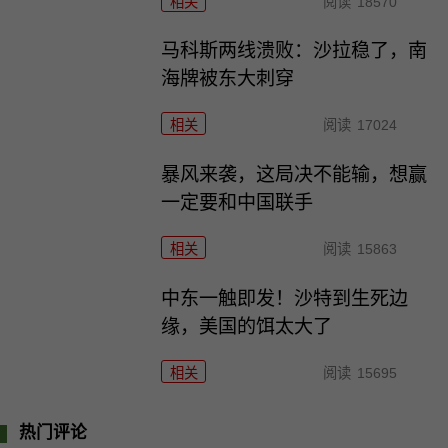
相关
阅读
18570
马科斯两线溃败：沙拉稳了，南
海牌被东大刺穿
相关
阅读
17024
暴风来袭，这局决不能输，想赢
一定要和中国联手
相关
阅读
15863
中东一触即发！沙特到生死边
缘，美国的饵太大了
相关
阅读
15695
热门评论