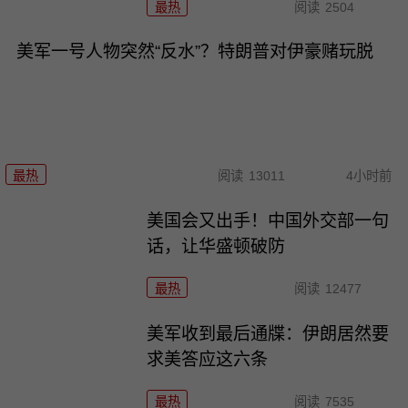
最热
阅读
2504
美军一号人物突然“反水”？特朗普对伊豪赌玩脱
最热
阅读
13011
4小时前
美国会又出手！中国外交部一句
话，让华盛顿破防
最热
阅读
12477
美军收到最后通牒：伊朗居然要
求美答应这六条
最热
阅读
7535