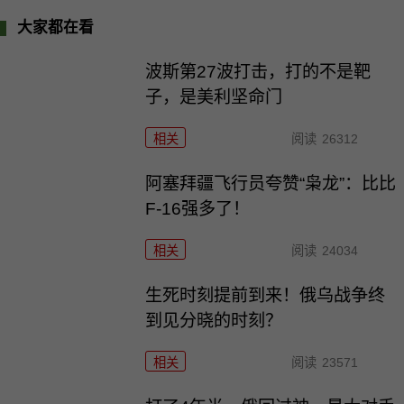
大家都在看
波斯第27波打击，打的不是靶
子，是美利坚命门
相关
阅读
26312
阿塞拜疆飞行员夸赞“枭龙”：比比
F-16强多了！
相关
阅读
24034
生死时刻提前到来！俄乌战争终
到见分晓的时刻？
相关
阅读
23571