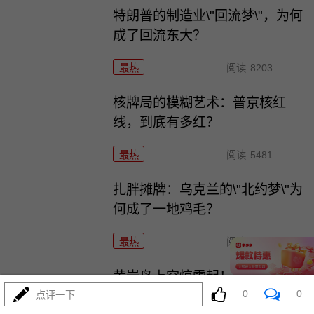
特朗普的制造业\"回流梦\"，为何
成了回流东大？
最热
阅读
8203
核牌局的模糊艺术：普京核红
线，到底有多红？
最热
阅读
5481
扎胖摊牌：乌克兰的\"北约梦\"为
何成了一地鸡毛？
最热
阅读
5244
黄岩岛上空惊雷起！东大\"八一
0
0
\"警巡完全不一样
点评一下