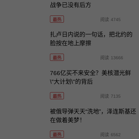
战争已没有后方
最热
阅读
4745
扎卢日内说的一句话，把北约的
脸按在地上摩擦
最热
阅读
13666
766亿买不来安全？美核潜光鲜
\"大计划\"的背后
最热
阅读
7135
被俄导弹天天“洗地”，泽连斯基还
在做着美梦！
最热
阅读
6562