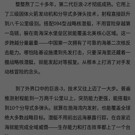
整整熬了二十多年，第二代巨浪-2才彻底成熟。它用上
了三级固体火箭发动机和分导式多弹头技术，射程直接跃升
到八千公里级别。搭配094型战略核潜艇，不用冒险穿越第
一岛链，躲在南海深水堡垒区就能覆盖北美核心区域。这一
步跨越分量最重——中国第一次拥有了可靠的海基二次核反
击能力。哪怕陆基设施遭到先发打击，只要深海里还藏着一
艘战略核潜艇，就能发起对等报复。从根本上打消了对手发
动核冒险的念头。
到了外界口中的巨浪-3，技术又往上迈了一大步。普遍
推测射程能到一万两千公里以上，突防能力更强，能搭载6
到10个分导式多弹头。就算在渤海湾内发射，也能覆盖全球
绝大多数战略目标。潜艇不用前出远海暴露行踪，在自家近
海就能完成全域威慑——生存能力和打击效率都上了一个台