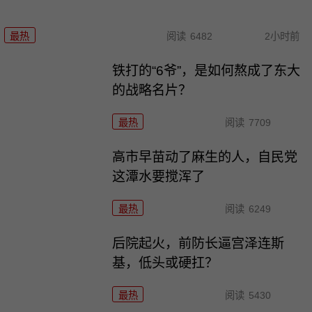
最热
阅读
6482
2小时前
铁打的“6爷”，是如何熬成了东大
的战略名片？
最热
阅读
7709
高市早苗动了麻生的人，自民党
这潭水要搅浑了
最热
阅读
6249
后院起火，前防长逼宫泽连斯
基，低头或硬扛？
最热
阅读
5430