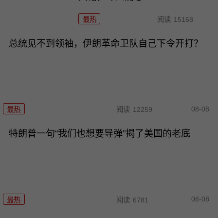
最热
阅读
15168
总统见不到领袖，伊朗革命卫队自己下令开打？
08-08
最热
阅读
12259
特朗普一句“我们也想要导弹”揭了美国的老底
08-08
最热
阅读
6781