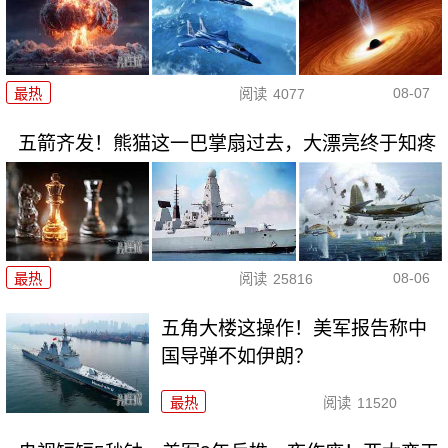
08-07
最热
阅读
4077
五箭齐发！熊猫这一巴掌扇过去，大漂亮终于知疼
08-06
最热
阅读
25816
五角大楼这操作！美军报告称中
国导弹不如伊朗？
最热
阅读
11520