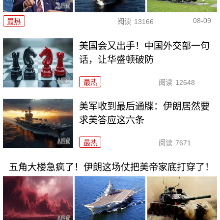
08-09
最热
阅读
13166
美国会又出手！中国外交部一句
话，让华盛顿破防
最热
阅读
12648
美军收到最后通牒：伊朗居然要
求美答应这六条
最热
阅读
7671
五角大楼急疯了！伊朗这场仗把美帝家底打穿了！