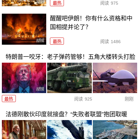
最热
阅读
975
醒醒吧伊朗！你有什么资格和中
国相提并论了？
最热
阅读
1486
特朗普一咬牙：老子弹药管够！五角大楼转头打脸
最热
阅读
925
刚刚
法德刚散伙印度就接盘？“失败者联盟”抱团取暖