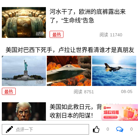
河水干了，欧洲的底裤露出来
了，“生命线”告急
最热
阅读
11740
美国对巴西下死手，卢拉让世界看清谁才是真朋友
08-05
最热
阅读
8751
美国如此救日元，背后藏着三重
收割日本的阳谋！
0
0
点评一下
最热
阅读
7321