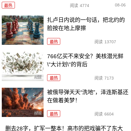
08-06
最热
阅读
4774
扎卢日内说的一句话，把北约的
脸按在地上摩擦
最热
阅读
13707
766亿买不来安全？美核潜光鲜
\"大计划\"的背后
最热
阅读
7173
被俄导弹天天“洗地”，泽连斯基还
在做着美梦！
最热
阅读
6604
删去28字，扩军一整本！高市的把戏骗不了东大