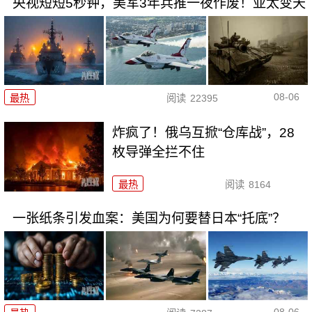
央视短短5秒钟，美军3年兵推一夜作废！亚太变天
08-06
最热
阅读
22395
炸疯了！俄乌互掀“仓库战”，28
枚导弹全拦不住
最热
阅读
8164
一张纸条引发血案：美国为何要替日本“托底”？