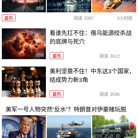
最热
阅读
3387
3小时前
看谁先扛不住：俄乌能源绞杀战
的底牌与死穴
最热
阅读
2612
美利坚靠不住！中东这3个国家，
结成势力新3角
最热
阅读
2596
美军一号人物突然“反水”？特朗普对伊豪赌玩脱