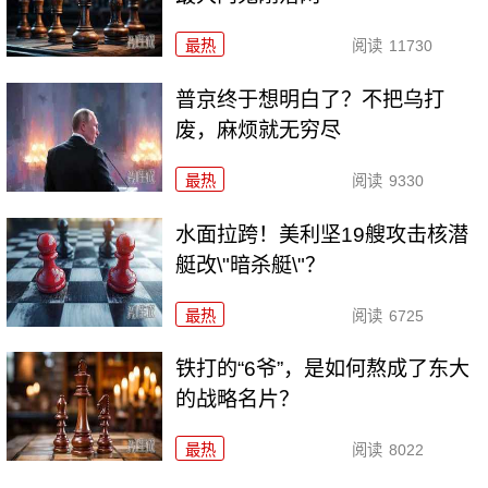
最热
阅读
11730
普京终于想明白了？不把乌打
废，麻烦就无穷尽
最热
阅读
9330
水面拉跨！美利坚19艘攻击核潜
艇改\"暗杀艇\"？
最热
阅读
6725
铁打的“6爷”，是如何熬成了东大
的战略名片？
最热
阅读
8022