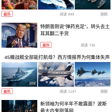
最热
阅读
849
刚刚
特朗普刚说“弹药充足”，转头去土
耳其翻二手货
最热
阅读
735
45艘战舰全部能打航母？西方情报界为何集体失声
最热
阅读
1197
刚刚
新领袖为何半年不敢露面？波斯
最大内鬼刚落网