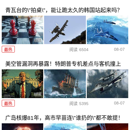
青瓦台的\"拍桌\"，能让跪太久的韩国站起来吗？
08-07
最热
阅读
6504
美空管漏洞再暴露！特朗普专机差点与客机撞上
08-07
最热
阅读
5395
广岛核爆81年，高市早苗连\"谁扔的\"都不敢提！