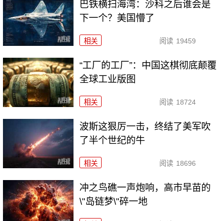
巴铁横扫海湾：沙科之后谁会是
下一个？美国懵了
相关
阅读
19459
“工厂的工厂”：中国这棋彻底颠覆
全球工业版图
相关
阅读
18724
波斯这狠厉一击，终结了美军吹
了半个世纪的牛
相关
阅读
18696
冲之鸟礁一声炮响，高市早苗的
\"岛链梦\"碎一地