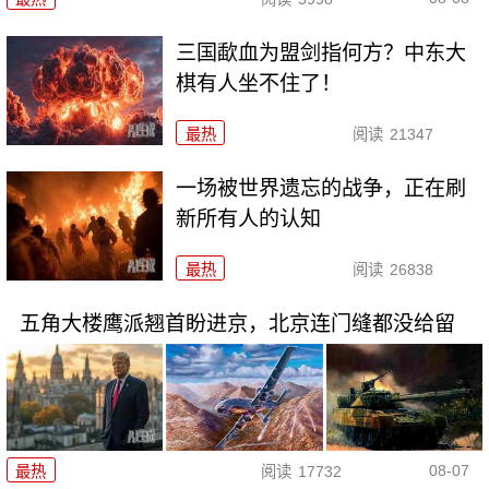
三国歃血为盟剑指何方？中东大
棋有人坐不住了！
最热
阅读
21347
一场被世界遗忘的战争，正在刷
新所有人的认知
最热
阅读
26838
五角大楼鹰派翘首盼进京，北京连门缝都没给留
08-07
最热
阅读
17732