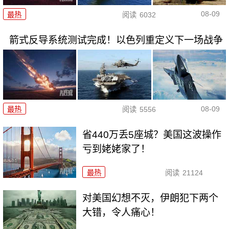
08-09
最热
阅读
6032
箭式反导系统测试完成！以色列重定义下一场战争
08-09
最热
阅读
5556
省440万丢5座城？美国这波操作
亏到姥姥家了！
最热
阅读
21124
对美国幻想不灭，伊朗犯下两个
大错，令人痛心！