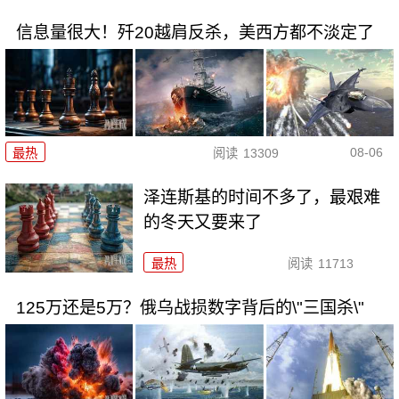
信息量很大！歼20越肩反杀，美西方都不淡定了
08-06
最热
阅读
13309
泽连斯基的时间不多了，最艰难
的冬天又要来了
最热
阅读
11713
125万还是5万？俄乌战损数字背后的\"三国杀\"