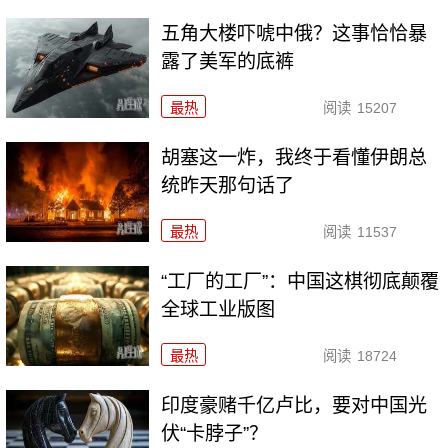
五角大楼吓唬中俄？这事恰恰暴
露了美军的底裤
最热
阅读
15207
胡塞这一炸，我终于看懂伊朗总
统昨天那句话了
最热
阅读
11537
“工厂的工厂”：中国这棋彻底颠覆
全球工业版图
最热
阅读
18724
印度豪赌千亿卢比，要对中国光
伏“卡脖子”？