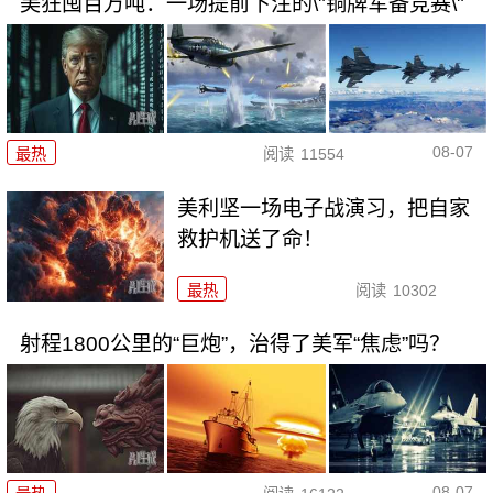
美狂囤百万吨：一场提前下注的\"铜牌军备竞赛\"
08-07
最热
阅读
11554
美利坚一场电子战演习，把自家
救护机送了命！
最热
阅读
10302
射程1800公里的“巨炮”，治得了美军“焦虑”吗？
08-07