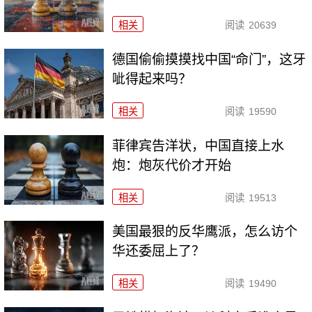
相关
阅读
20639
德国偷偷摸摸找中国“命门”，这牙
呲得起来吗？
相关
阅读
19590
菲律宾告洋状，中国直接上水
炮：炮灰代价才开始
相关
阅读
19513
美国最狠的反华鹰派，怎么访个
华还委屈上了？
相关
阅读
19490