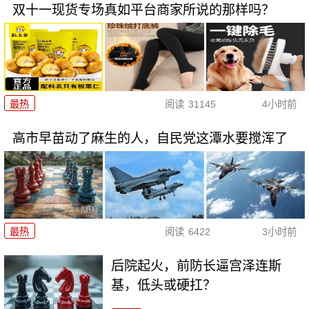
双十一现货专场真如平台商家所说的那样吗？
最热
阅读
31145
4小时前
高市早苗动了麻生的人，自民党这潭水要搅浑了
最热
阅读
6422
3小时前
后院起火，前防长逼宫泽连斯
基，低头或硬扛？