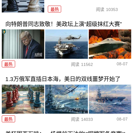
最热
阅读
10353
向特朗普同志致敬！美政坛上演“超级抹红大赛”
08-07
最热
阅读
11562
1.3万俄军直插日本海，美日的双线噩梦开始了
08-07
最热
阅读
14033