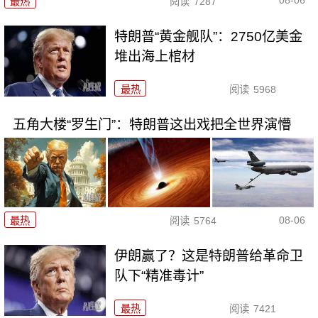
08-06
最热
阅读
7287
特朗普“黄金舰队”：2750亿美金
堆出海上棺材
最热
阅读
5968
五角大楼“罗生门”：特朗普这出戏把全世界演懵
08-06
最热
阅读
5764
伊朗赢了？这是特朗普给革命卫
队下“精准毒计”
最热
阅读
7421