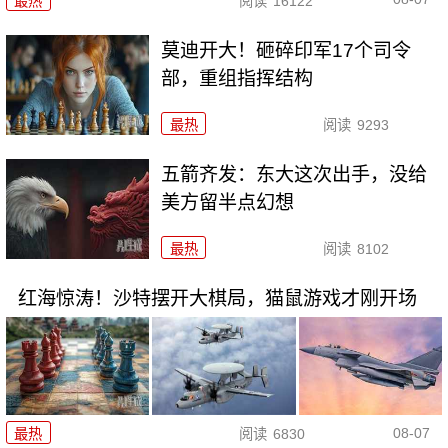
最热
阅读
16122
莫迪开大！砸碎印军17个司令
部，重组指挥结构
最热
阅读
9293
五箭齐发：东大这次出手，没给
美方留半点幻想
最热
阅读
8102
红海惊涛！沙特摆开大棋局，猫鼠游戏才刚开场
08-07
最热
阅读
6830