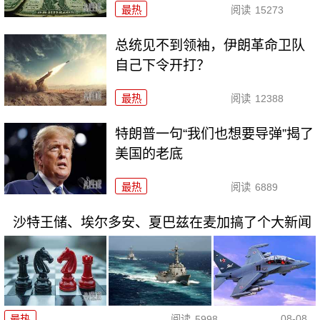
最热
阅读
15273
总统见不到领袖，伊朗革命卫队
自己下令开打？
最热
阅读
12388
特朗普一句“我们也想要导弹”揭了
美国的老底
最热
阅读
6889
沙特王储、埃尔多安、夏巴兹在麦加搞了个大新闻
08-08
最热
阅读
5998