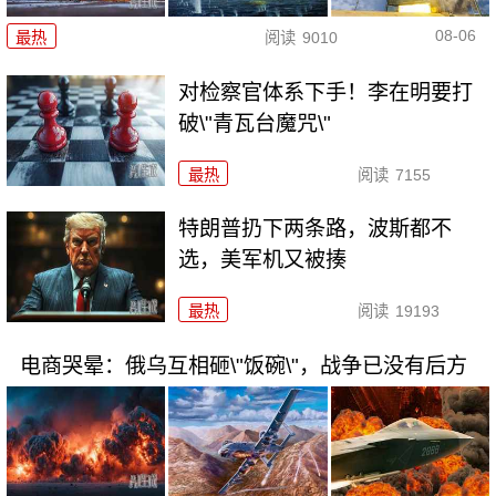
08-06
最热
阅读
9010
对检察官体系下手！李在明要打
破\"青瓦台魔咒\"
最热
阅读
7155
特朗普扔下两条路，波斯都不
选，美军机又被揍
最热
阅读
19193
电商哭晕：俄乌互相砸\"饭碗\"，战争已没有后方