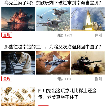
乌克兰疯了吗？东欧玩剩下破烂拿到南海当宝贝？
最热
阅读
1283
刚刚
那些往越南钻的工厂，为啥又灰溜溜爬回中国了？
最热
阅读
1126
刚刚
四川挖出这玩意儿比稀土还金
贵，老美真坐不住了