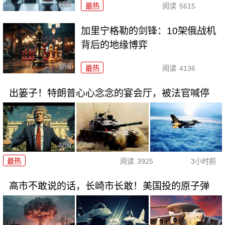
最热
阅读
5615
加里宁格勒的剑锋：10架俄战机
背后的地缘博弈
最热
阅读
4136
出篓子！特朗普心心念念的宴会厅，被法官喊停
最热
阅读
3925
3小时前
高市不敢说的话，长崎市长敢！美国投的原子弹