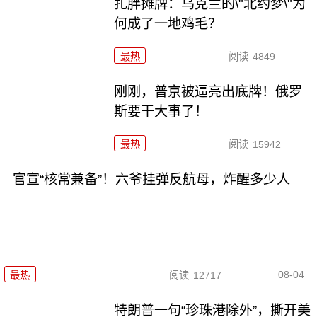
扎胖摊牌：乌克兰的\"北约梦\"为
何成了一地鸡毛？
最热
阅读
4849
刚刚，普京被逼亮出底牌！俄罗
斯要干大事了！
最热
阅读
15942
官宣“核常兼备”！六爷挂弹反航母，炸醒多少人
08-04
最热
阅读
12717
特朗普一句“珍珠港除外”，撕开美