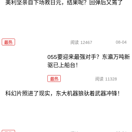
美利坚亲自下场救日元，结果呢？回弹后又蔫了
08-04
最热
阅读
12467
055要迎来最强对手？东瀛万吨新
驱已上船台！
最热
阅读
11328
科幻片照进了现实，东大机器狼驮着武器冲锋！