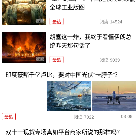
全球工业版图
最热
阅读
14524
胡塞这一炸，我终于看懂伊朗总
统昨天那句话了
最热
阅读
9039
印度豪赌千亿卢比，要对中国光伏“卡脖子”？
08-08
最热
阅读
7922
双十一现货专场真如平台商家所说的那样吗？