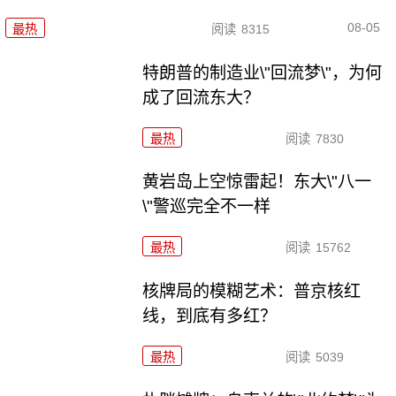
08-05
最热
阅读
8315
特朗普的制造业\"回流梦\"，为何
成了回流东大？
最热
阅读
7830
黄岩岛上空惊雷起！东大\"八一
\"警巡完全不一样
最热
阅读
15762
核牌局的模糊艺术：普京核红
线，到底有多红？
最热
阅读
5039