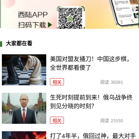
大家都在看
美国对盟友捅刀！中国这步棋，
全世界都看傻了
相关
阅读
35081
生死时刻提前到来！俄乌战争终
到见分晓的时刻？
相关
阅读
23155
打了4年半，俄回过神，最大对手