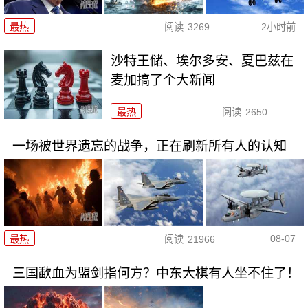
最热
阅读
3269
2小时前
沙特王储、埃尔多安、夏巴兹在
麦加搞了个大新闻
最热
阅读
2650
一场被世界遗忘的战争，正在刷新所有人的认知
08-07
最热
阅读
21966
三国歃血为盟剑指何方？中东大棋有人坐不住了！