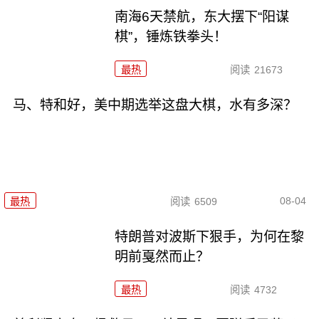
南海6天禁航，东大摆下“阳谋
棋”，锤炼铁拳头！
最热
阅读
21673
马、特和好，美中期选举这盘大棋，水有多深？
08-04
最热
阅读
6509
特朗普对波斯下狠手，为何在黎
明前戛然而止？
最热
阅读
4732