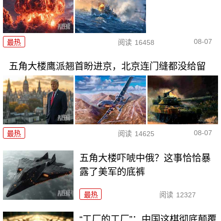
08-07
最热
阅读
16458
五角大楼鹰派翘首盼进京，北京连门缝都没给留
08-07
最热
阅读
14625
五角大楼吓唬中俄？这事恰恰暴
露了美军的底裤
最热
阅读
12327
“工厂的工厂”：中国这棋彻底颠覆