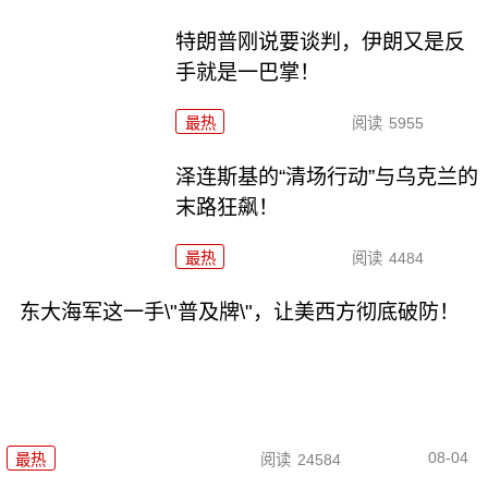
特朗普刚说要谈判，伊朗又是反
手就是一巴掌！
最热
阅读
5955
泽连斯基的“清场行动”与乌克兰的
末路狂飙！
最热
阅读
4484
东大海军这一手\"普及牌\"，让美西方彻底破防！
08-04
最热
阅读
24584