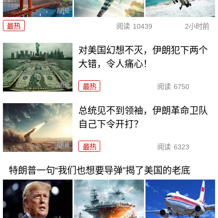
最热
阅读
10439
2小时前
对美国幻想不灭，伊朗犯下两个
大错，令人痛心！
最热
阅读
6750
总统见不到领袖，伊朗革命卫队
自己下令开打？
最热
阅读
6323
特朗普一句“我们也想要导弹”揭了美国的老底