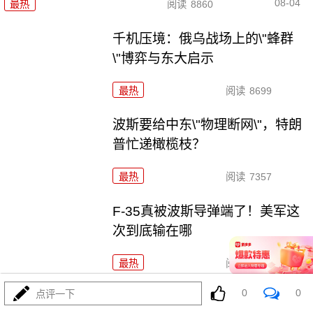
08-04
最热
阅读
8860
千机压境：俄乌战场上的\"蜂群
\"博弈与东大启示
最热
阅读
8699
波斯要给中东\"物理断网\"，特朗
普忙递橄榄枝？
最热
阅读
7357
F-35真被波斯导弹端了！美军这
次到底输在哪
最热
阅读
7136
0
0
点评一下
算了不打了？特朗普这脚刹车，