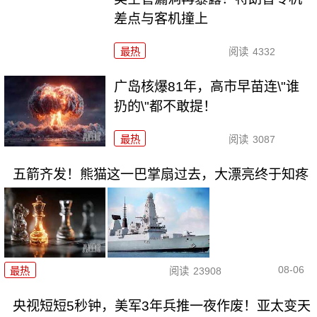
差点与客机撞上
最热
阅读
4332
广岛核爆81年，高市早苗连\"谁
扔的\"都不敢提！
最热
阅读
3087
五箭齐发！熊猫这一巴掌扇过去，大漂亮终于知疼
08-06
最热
阅读
23908
央视短短5秒钟，美军3年兵推一夜作废！亚太变天