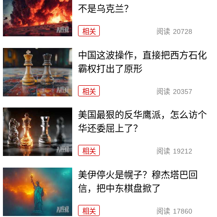
不是乌克兰？
相关
阅读
20728
中国这波操作，直接把西方石化
霸权打出了原形
相关
阅读
20357
美国最狠的反华鹰派，怎么访个
华还委屈上了？
相关
阅读
19212
美伊停火是幌子？穆杰塔巴回
信，把中东棋盘掀了
相关
阅读
17860