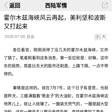
返回
西陆军情
霍尔木兹海峡风云再起，美利坚和波斯
又打起来
小
大
2026-07-08
自由
各位看官，刚刚消停了没几天的霍尔木兹海峡，又炸
了锅了。笔者刚看到这条消息，第一反应就是：好嘛，这中
东的局势，简直比东大的股市还刺激，上蹿下跳，一点不带
停的。
事情是这样的。就在7月7号，这个日子有意思，也就
是昨天，三艘满载着“黑金子”的大油轮，在霍尔木兹海峡这
地界儿上，就让人给锤了。一艘装天然气的，一艘是超大型
油轮，还有一艘连名儿都没来得及报，直接就遭到了袭击。