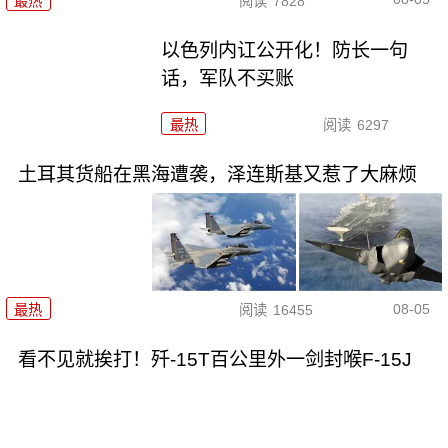
最热
阅读
7828
以色列内讧公开化！防长一句
话，军队不买账
最热
阅读
6297
土耳其货船在黑海遭袭，泽连斯基又惹了大麻烦
08-05
最热
阅读
16455
看不见就挨打！歼-15T百公里外一剑封喉F-15J