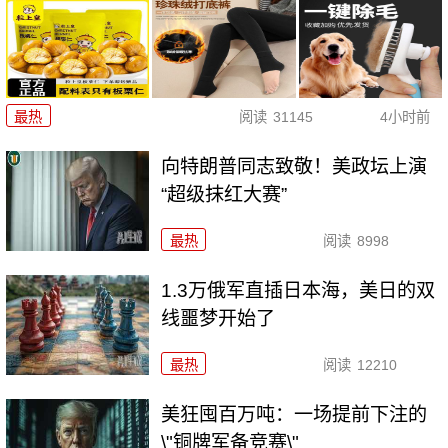
最热
阅读
31145
4小时前
向特朗普同志致敬！美政坛上演
“超级抹红大赛”
最热
阅读
8998
1.3万俄军直插日本海，美日的双
线噩梦开始了
最热
阅读
12210
美狂囤百万吨：一场提前下注的
\"铜牌军备竞赛\"