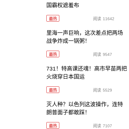
国霸权遮羞布
最热
阅读
11642
里海一声巨响，这次差点把两场
战争炸成一锅粥！
最热
阅读
9547
731！特高课还魂！高市早苗两把
火烧穿日本国运
最热
阅读
5529
灭人种？以色列这波操作，连特
朗普面子都敢踩！
最热
阅读
7107