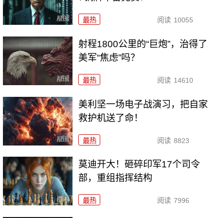
最热
阅读
10055
射程1800公里的“巨炮”，治得了
美军“焦虑”吗？
最热
阅读
14610
美利坚一场电子战演习，把自家
救护机送了命！
最热
阅读
8823
莫迪开大！砸碎印军17个司令
部，重组指挥结构
最热
阅读
7996