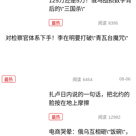
125万还是5万？俄乌战损数字背
后的\"三国杀\"
最热
阅读
8395
对检察官体系下手！李在明要打破\"青瓦台魔咒\"
08-06
最热
阅读
6454
扎卢日内说的一句话，把北约的
脸按在地上摩擦
最热
阅读
12982
电商哭晕：俄乌互相砸\"饭碗\"，