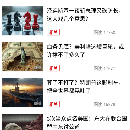
泽连斯基一夜斩总理又砍防长，
这大戏几个意思？
相关
阅读
17750
血条见底？美利坚这艘巨轮，或
许撑不了多久了
相关
阅读
17677
算了不打了？特朗普这脚刹车，
把全世界都晃吐了
相关
阅读
15978
3次当众点名美国：东大在联合国
替中东讨公道