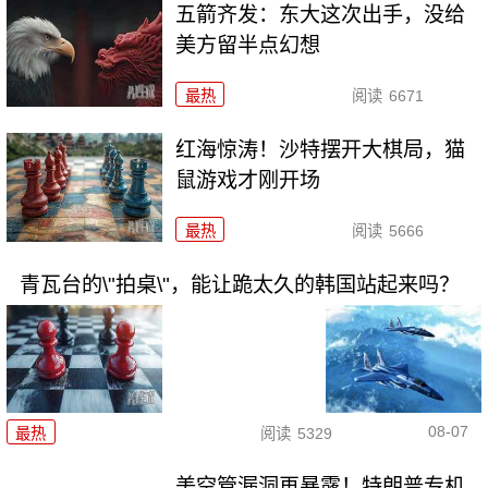
五箭齐发：东大这次出手，没给
美方留半点幻想
最热
阅读
6671
红海惊涛！沙特摆开大棋局，猫
鼠游戏才刚开场
最热
阅读
5666
青瓦台的\"拍桌\"，能让跪太久的韩国站起来吗？
08-07
最热
阅读
5329
美空管漏洞再暴露！特朗普专机