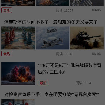
08-06
最热
阅读
13227
泽连斯基的时间不多了，最艰难的冬天又要来了
08-06
最热
阅读
11646
125万还是5万？俄乌战损数字背
后的\"三国杀\"
最热
阅读
8924
对检察官体系下手！李在明要打破\"青瓦台魔咒\"