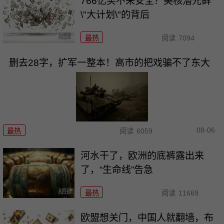
766亿买不来安全？美核潜光鲜
\"大计划\"的背后
最热
阅读
7094
删去28字，扩军一整本！高市的把戏骗不了东大
08-06
最热
阅读
6059
河水干了，欧洲的底裤露出来
了，“生命线”告急
最热
阅读
11669
欧盟想关门，中国人就翻墙，布