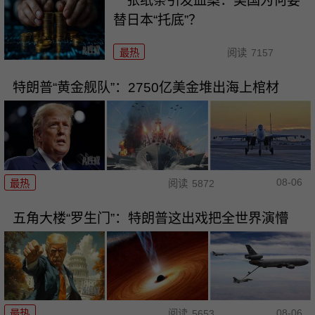
一张纸条引发血案：美国为何要
替日本“托底”？
最热
阅读
7157
特朗普“黄金舰队”：2750亿美金堆出海上棺材
08-06
最热
阅读
5872
五角大楼“罗生门”：特朗普这出戏把全世界演懵
08-06
最热
阅读
5653