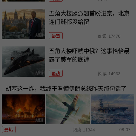
五角大楼鹰派翘首盼进京，北京
连门缝都没给留
最热
阅读
17478
五角大楼吓唬中俄？这事恰恰暴
露了美军的底裤
最热
阅读
14963
胡塞这一炸，我终于看懂伊朗总统昨天那句话了
08-07
最热
阅读
11344