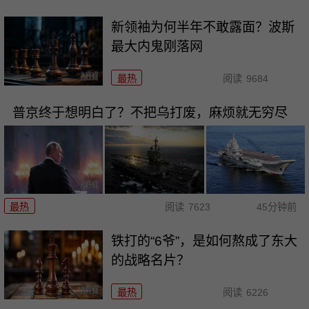
新领袖为何半年不敢露面？波斯
最大内鬼刚落网
最热
阅读
9684
普京终于想明白了？不把乌打废，麻烦就无穷尽
最热
阅读
7623
45分钟前
铁打的“6爷”，是如何熬成了东大
的战略名片？
最热
阅读
6226