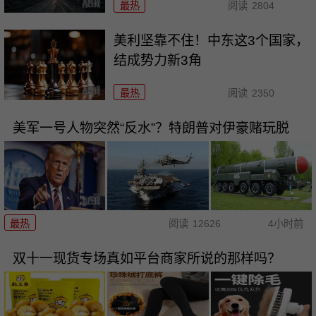
最热
阅读
2804
美利坚靠不住！中东这3个国家，
结成势力新3角
最热
阅读
2350
美军一号人物突然“反水”？特朗普对伊豪赌玩脱
最热
阅读
12626
4小时前
双十一现货专场真如平台商家所说的那样吗？