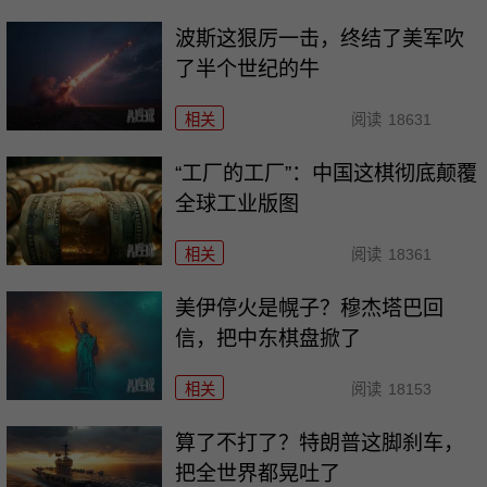
波斯这狠厉一击，终结了美军吹
了半个世纪的牛
相关
阅读
18631
“工厂的工厂”：中国这棋彻底颠覆
全球工业版图
相关
阅读
18361
美伊停火是幌子？穆杰塔巴回
信，把中东棋盘掀了
相关
阅读
18153
算了不打了？特朗普这脚刹车，
把全世界都晃吐了