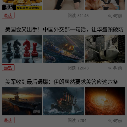
最热
阅读
31145
4小时前
美国会又出手！中国外交部一句话，让华盛顿破防
最热
阅读
12043
4小时前
美军收到最后通牒：伊朗居然要求美答应这六条
最热
阅读
7294
4小时前