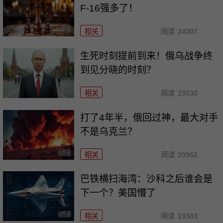
F-16强多了！
相关
阅读
24007
生死时刻提前到来！俄乌战争终
到见分晓的时刻？
相关
阅读
23530
打了4年半，俄回过神，最大对手
不是乌克兰？
相关
阅读
20962
巴铁横扫海湾：沙科之后谁会是
下一个？美国懵了
相关
阅读
19383