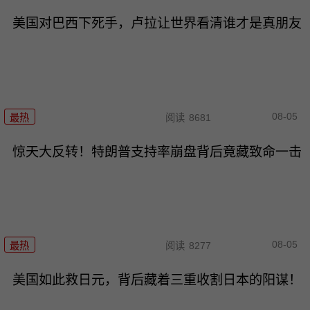
美国对巴西下死手，卢拉让世界看清谁才是真朋友
08-05
最热
阅读
8681
惊天大反转！特朗普支持率崩盘背后竟藏致命一击
08-05
最热
阅读
8277
美国如此救日元，背后藏着三重收割日本的阳谋！