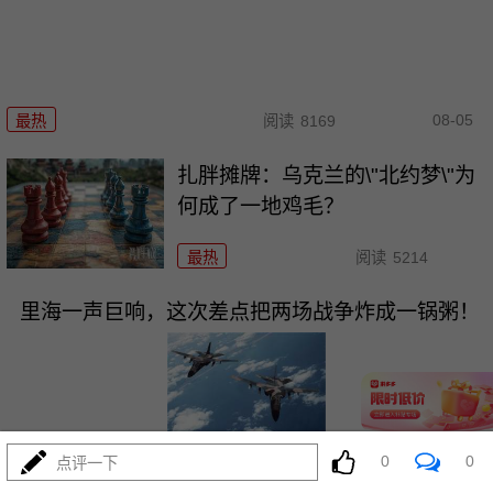
08-05
最热
阅读
8169
扎胖摊牌：乌克兰的\"北约梦\"为
何成了一地鸡毛？
最热
阅读
5214
里海一声巨响，这次差点把两场战争炸成一锅粥！
08-05
0
0
最热
阅读
9956
点评一下