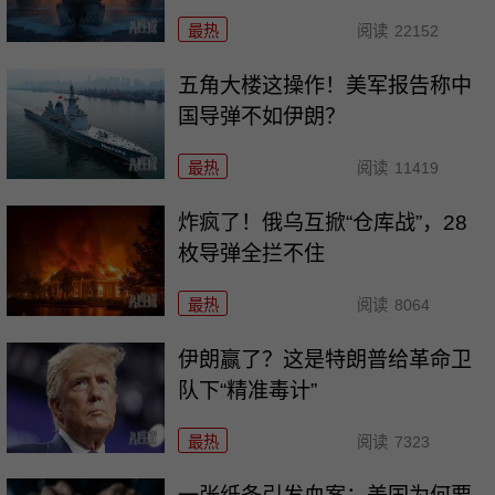
最热
阅读
22152
五角大楼这操作！美军报告称中
国导弹不如伊朗？
最热
阅读
11419
炸疯了！俄乌互掀“仓库战”，28
枚导弹全拦不住
最热
阅读
8064
伊朗赢了？这是特朗普给革命卫
队下“精准毒计”
最热
阅读
7323