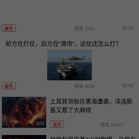
08-05
最热
阅读
7241
前方在打仗，后方在“清场”，这仗还怎么打？
08-05
最热
阅读
6018
土耳其货船在黑海遭袭，泽连斯
基又惹了大麻烦
最热
阅读
16922