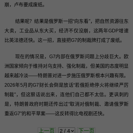
崩，卢布要成废纸。
结果呢？结果是俄罗斯一招“向东看”，把自然资源往东
大卖，工业品从东大买，经济不仅没崩，这两年GDP增速
比英法德还快。这一招，直接把G7的制裁牌打成了废纸。
现在的情况是，G7内部在俄罗斯问题上分歧巨大。欧
洲国家倾向于维持对乌支持、强化制裁，但美国的态度明显
越来越冷淡——特朗普对进一步施压俄罗斯根本兴趣有限。
2026年5月的G7财长会倒是放话“若俄拒绝停火将继续严厉
制裁”，但这狠话说出来，连他们自己都不太信。更讽刺的
是，特朗普政府时期还传出过“取消对俄制裁、邀请俄罗斯
重返G7”的和平草案——这反转得比电视剧还快。
上一页
下一页