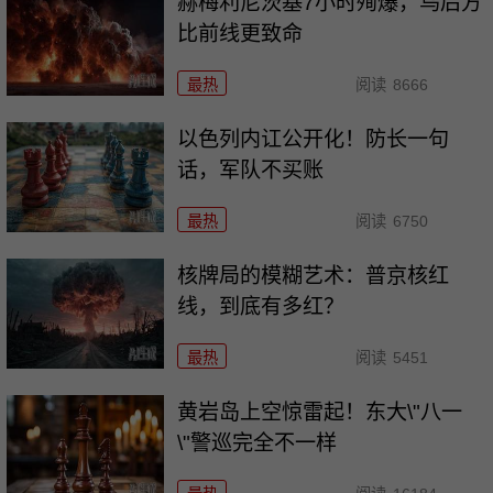
赫梅利尼茨基7小时殉爆，乌后方
比前线更致命
最热
阅读
8666
以色列内讧公开化！防长一句
话，军队不买账
最热
阅读
6750
核牌局的模糊艺术：普京核红
线，到底有多红？
最热
阅读
5451
黄岩岛上空惊雷起！东大\"八一
\"警巡完全不一样