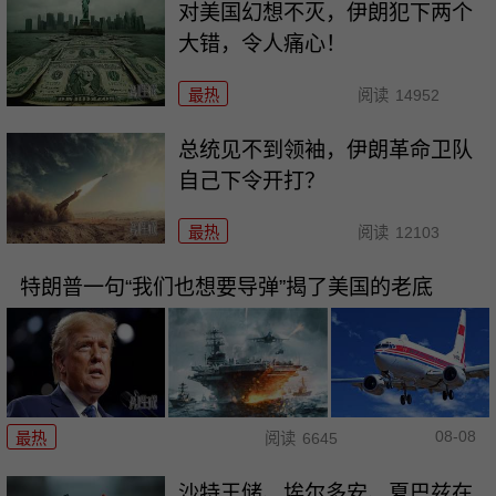
对美国幻想不灭，伊朗犯下两个
大错，令人痛心！
最热
阅读
14952
总统见不到领袖，伊朗革命卫队
自己下令开打？
最热
阅读
12103
特朗普一句“我们也想要导弹”揭了美国的老底
08-08
最热
阅读
6645
沙特王储、埃尔多安、夏巴兹在