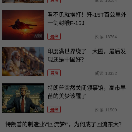
最热
阅读
16184
看不见就挨打！歼-15T百公里外
一剑封喉F-15J
最热
阅读
13764
印度满世界绕了一大圈，最后发
现还是中国好？
最热
阅读
13332
特朗普突然关闭领事馆，高市早
苗的美梦该醒了
最热
阅读
11509
特朗普的制造业\"回流梦\"，为何成了回流东大？