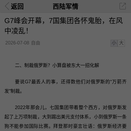
返回
西陆军情
G7峰会开幕，7国集团各怀鬼胎，在风
中凌乱！
小
大
2026-07-08
自由
二、制裁俄罗斯？小算盘被东大一招化解
要说G7最丢人的事，还得数他们对俄罗斯的“万箭齐
发”制裁。
2022年那会儿，七国集团带着整个西方，对俄罗斯发
起了上万项制裁，大到踢出美元支付体系，小到俄罗斯一条
狗不能参加国际比赛。拜登那时豪言壮语：俄罗斯经济要