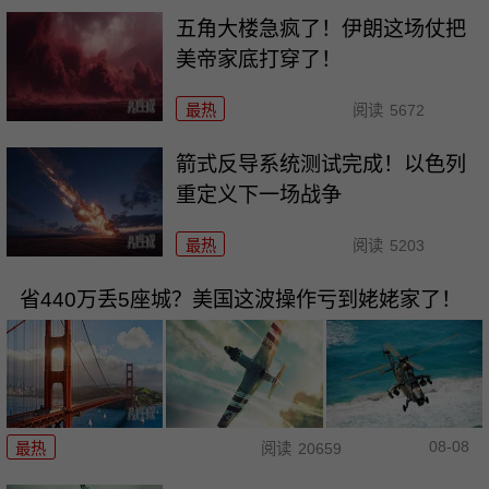
五角大楼急疯了！伊朗这场仗把
美帝家底打穿了！
最热
阅读
5672
箭式反导系统测试完成！以色列
重定义下一场战争
最热
阅读
5203
省440万丢5座城？美国这波操作亏到姥姥家了！
08-08
最热
阅读
20659