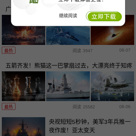
广岛核爆81年，高市早苗连\"谁扔的\"都不敢提！
继续阅读
08-07
最热
阅读
3947
五箭齐发！熊猫这一巴掌扇过去，大漂亮终于知疼
08-06
最热
阅读
25582
央视短短5秒钟，美军3年兵推一
夜作废！亚太变天