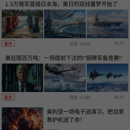
1.3万俄军直插日本海，美日的双线噩梦开始了
08-07
最热
阅读
13826
美狂囤百万吨：一场提前下注的\"铜牌军备竞赛\"
08-07
最热
阅读
11384
美利坚一场电子战演习，把自家
救护机送了命！