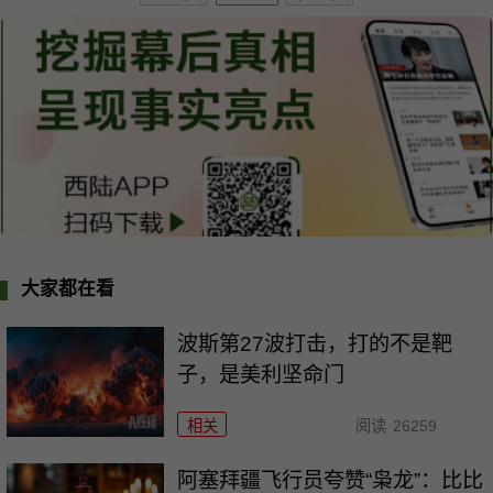
大家都在看
波斯第27波打击，打的不是靶
子，是美利坚命门
相关
阅读
26259
阿塞拜疆飞行员夸赞“枭龙”：比比