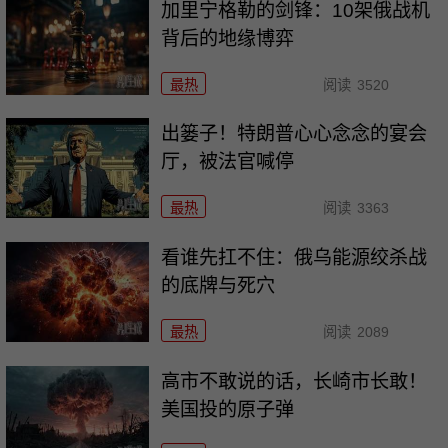
加里宁格勒的剑锋：10架俄战机
背后的地缘博弈
最热
阅读
3520
出篓子！特朗普心心念念的宴会
厅，被法官喊停
最热
阅读
3363
看谁先扛不住：俄乌能源绞杀战
的底牌与死穴
最热
阅读
2089
高市不敢说的话，长崎市长敢！
美国投的原子弹