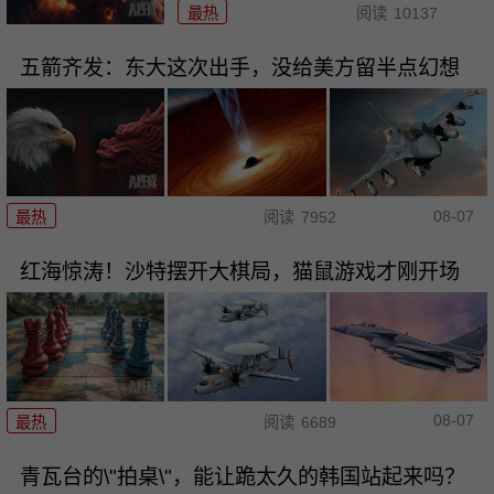
最热
阅读
10137
五箭齐发：东大这次出手，没给美方留半点幻想
08-07
最热
阅读
7952
红海惊涛！沙特摆开大棋局，猫鼠游戏才刚开场
08-07
最热
阅读
6689
青瓦台的\"拍桌\"，能让跪太久的韩国站起来吗？