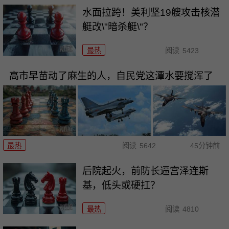
水面拉跨！美利坚19艘攻击核潜
艇改\"暗杀艇\"？
最热
阅读
5423
高市早苗动了麻生的人，自民党这潭水要搅浑了
最热
阅读
5642
45分钟前
后院起火，前防长逼宫泽连斯
基，低头或硬扛？
最热
阅读
4810