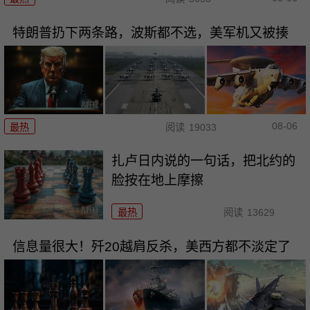
特朗普扔下两条路，波斯都不选，美军机又被揍
08-06
最热
阅读
19033
扎卢日内说的一句话，把北约的
脸按在地上摩擦
最热
阅读
13629
信息量很大！歼20越肩反杀，美西方都不淡定了