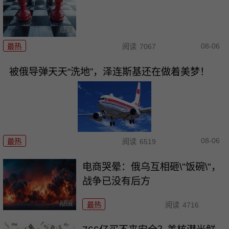
08-06
最热
阅读
7067
被俄导弹天天“洗地”，泽连斯基还在做着美梦！
08-06
最热
阅读
6519
电商哭晕：俄乌互相砸\"饭碗\"，
战争已没有后方
最热
阅读
4716