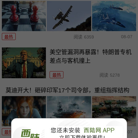
08-07
最热
阅读
6359
美空管漏洞再暴露！特朗普专机
差点与客机撞上
最热
阅读
5278
莫迪开大！砸碎印军17个司令部，重组指挥结构
08-07
最热
阅读
9173