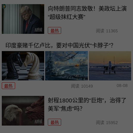
向特朗普同志致敬！美政坛上演
“超级抹红大赛”
最热
阅读
11365
印度豪赌千亿卢比，要对中国光伏“卡脖子”？
08-08
最热
阅读
10149
射程1800公里的“巨炮”，治得了
美军“焦虑”吗？
最热
阅读
15952