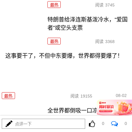
最热
阅读
3745
特朗普给泽连斯基泼冷水，“爱国
者”或空头支票
最热
阅读
3368
这事要干了，不但中东要爆，世界都得要爆了！
08-02
最热
阅读
19155
全世界都倒吸一口凉气，特朗普
却在家偷偷P图？
0
0
点评一下