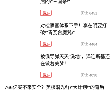
后的\"三国杀\"
最热
阅读
6451
对检察官体系下手！李在明要打
破\"青瓦台魔咒\"
最热
阅读
4464
被俄导弹天天“洗地”，泽连斯基还
在做着美梦！
最热
阅读
4098
766亿买不来安全？美核潜光鲜\"大计划\"的背后