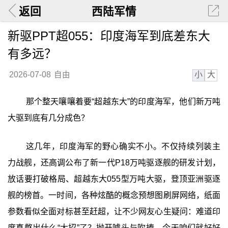
返回
西陆军情
新驱PPT超055：印度海军到底差东大
有多远？
小
大
2026-07-08
自由
那个整天嚷嚷着要“超越东大”的印度海军，他们新万吨
大驱到底有几分成色？
这几年，印度海军的野心确实不小。不仅持续列装主
力战舰，还高调公布了新一代P18万吨驱逐舰的研发计划，
放话要打破格局、超越东大055型万吨大驱，登顶亚洲驱逐
舰的榜首。一时间，各种炫酷的概念预想图刷屏网络，纸面
参数看似全面对标甚至赶超，让不少网友心生疑问：难道印
度真憋出什么“大招”了？抛开噱头与吹捧，今天咱们就好好