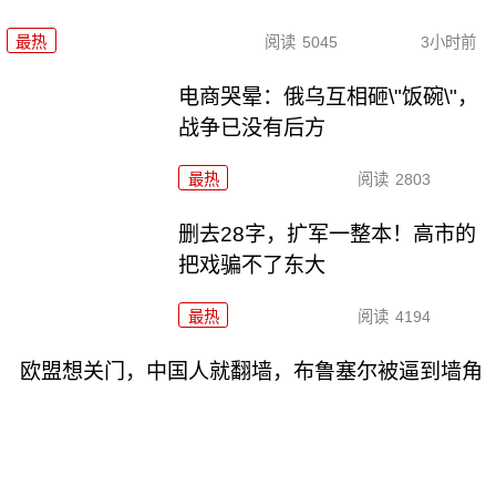
最热
阅读
5045
3小时前
电商哭晕：俄乌互相砸\"饭碗\"，
战争已没有后方
最热
阅读
2803
删去28字，扩军一整本！高市的
把戏骗不了东大
最热
阅读
4194
欧盟想关门，中国人就翻墙，布鲁塞尔被逼到墙角