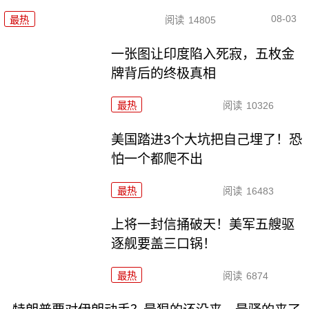
08-03
最热
阅读
14805
一张图让印度陷入死寂，五枚金
牌背后的终极真相
最热
阅读
10326
美国踏进3个大坑把自己埋了！恐
怕一个都爬不出
最热
阅读
16483
上将一封信捅破天！美军五艘驱
逐舰要盖三口锅！
最热
阅读
6874