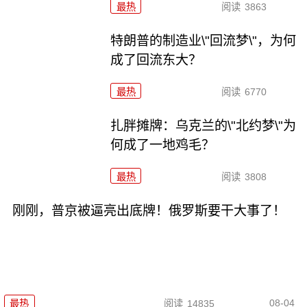
最热
阅读
3863
特朗普的制造业\"回流梦\"，为何
成了回流东大？
最热
阅读
6770
扎胖摊牌：乌克兰的\"北约梦\"为
何成了一地鸡毛？
最热
阅读
3808
刚刚，普京被逼亮出底牌！俄罗斯要干大事了！
08-04
最热
阅读
14835