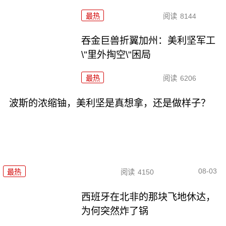
最热
阅读
8144
吞金巨兽折翼加州：美利坚军工
\"里外掏空\"困局
最热
阅读
6206
波斯的浓缩铀，美利坚是真想拿，还是做样子？
08-03
最热
阅读
4150
西班牙在北非的那块飞地休达，
为何突然炸了锅