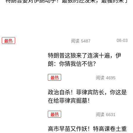
特朗普要对伊朗动手？最狠的还没来，最骚的来了
08-03
最热
阅读
5487
特朗普这狼来了连演十遍，伊
朗：你猜我信不信？
最热
阅读
4695
政治自杀！菲律宾防长，你这是
在给菲律宾掘墓！
最热
阅读
6631
高市早苗又作妖！特高课卷土重