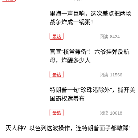
里海一声巨响，这次差点把两场
战争炸成一锅粥！
最热
阅读
8424
官宣“核常兼备”！六爷挂弹反航
母，炸醒多少人
最热
阅读
11566
特朗普一句“珍珠港除外”，撕开美
国霸权遮羞布
最热
阅读
10618
灭人种？以色列这波操作，连特朗普面子都敢踩！