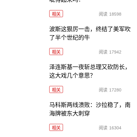
相关
阅读
18598
波斯这狠厉一击，终结了美军吹
了半个世纪的牛
相关
阅读
17942
泽连斯基一夜斩总理又砍防长，
这大戏几个意思？
相关
阅读
17280
马科斯两线溃败：沙拉稳了，南
海牌被东大刺穿
相关
阅读
16304