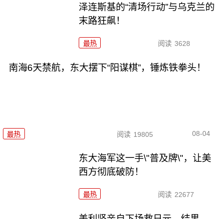
泽连斯基的“清场行动”与乌克兰的
末路狂飙！
最热
阅读
3628
南海6天禁航，东大摆下“阳谋棋”，锤炼铁拳头！
08-04
最热
阅读
19805
东大海军这一手\"普及牌\"，让美
西方彻底破防！
最热
阅读
22677
美利坚亲自下场救日元，结果