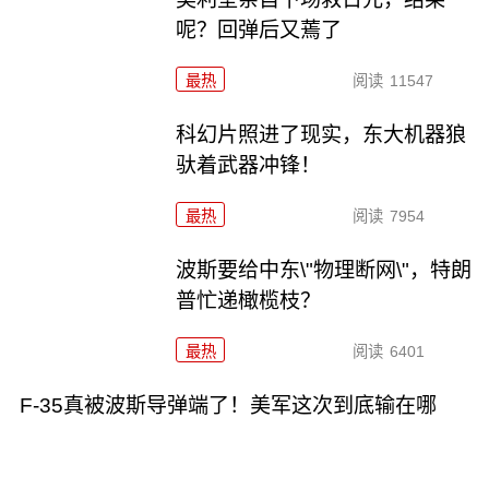
呢？回弹后又蔫了
最热
阅读
11547
科幻片照进了现实，东大机器狼
驮着武器冲锋！
最热
阅读
7954
波斯要给中东\"物理断网\"，特朗
普忙递橄榄枝？
最热
阅读
6401
F-35真被波斯导弹端了！美军这次到底输在哪