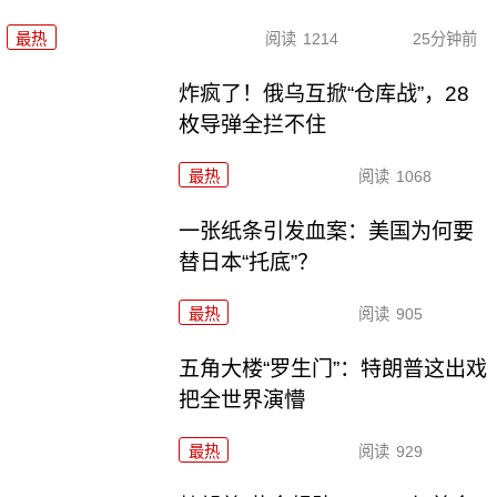
最热
阅读
1214
25分钟前
炸疯了！俄乌互掀“仓库战”，28
枚导弹全拦不住
最热
阅读
1068
一张纸条引发血案：美国为何要
替日本“托底”？
最热
阅读
905
五角大楼“罗生门”：特朗普这出戏
把全世界演懵
最热
阅读
929