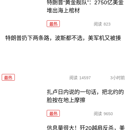
特朗普“黄金舰队”：2750亿美金
堆出海上棺材
最热
阅读
823
特朗普扔下两条路，波斯都不选，美军机又被揍
最热
阅读
14597
3小时前
扎卢日内说的一句话，把北约的
脸按在地上摩擦
最热
阅读
9650
信息量很大！歼20越肩反杀，美