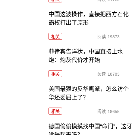
中国这波操作，直接把西方石化
霸权打出了原形
相关
阅读
19873
菲律宾告洋状，中国直接上水
炮：炮灰代价才开始
相关
阅读
18783
美国最狠的反华鹰派，怎么访个
华还委屈上了？
相关
阅读
18655
德国偷偷摸摸找中国“命门”，这牙
呲得起来吗？