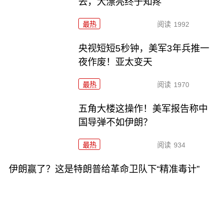
去，大漂亮终于知疼
最热
阅读
1992
央视短短5秒钟，美军3年兵推一
夜作废！亚太变天
最热
阅读
1970
五角大楼这操作！美军报告称中
国导弹不如伊朗？
最热
阅读
934
伊朗赢了？这是特朗普给革命卫队下“精准毒计”