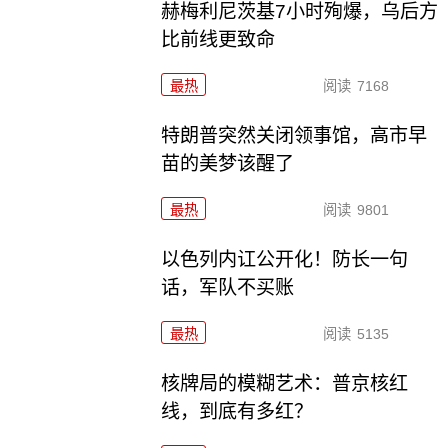
赫梅利尼茨基7小时殉爆，乌后方
比前线更致命
最热
阅读
7168
特朗普突然关闭领事馆，高市早
苗的美梦该醒了
最热
阅读
9801
以色列内讧公开化！防长一句
话，军队不买账
最热
阅读
5135
核牌局的模糊艺术：普京核红
线，到底有多红？