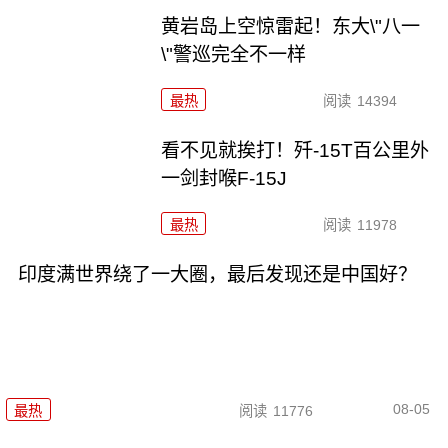
黄岩岛上空惊雷起！东大\"八一
\"警巡完全不一样
最热
阅读
14394
看不见就挨打！歼-15T百公里外
一剑封喉F-15J
最热
阅读
11978
印度满世界绕了一大圈，最后发现还是中国好？
08-05
最热
阅读
11776