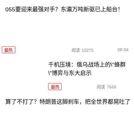
055要迎来最强对手？东瀛万吨新驱已上船台！
08-04
最热
阅读
10275
千机压境：俄乌战场上的\"蜂群
\"博弈与东大启示
最热
阅读
7666
算了不打了？特朗普这脚刹车，把全世界都晃吐了