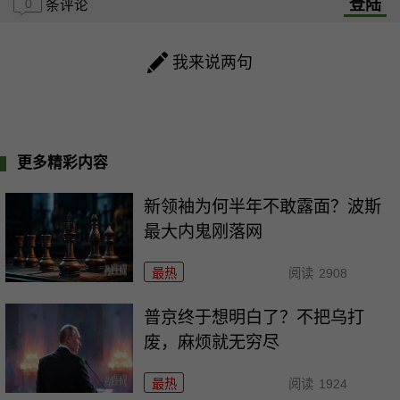
登陆
0
条评论
我来说两句
更多精彩内容
新领袖为何半年不敢露面？波斯
最大内鬼刚落网
最热
阅读
2908
普京终于想明白了？不把乌打
废，麻烦就无穷尽
最热
阅读
1924