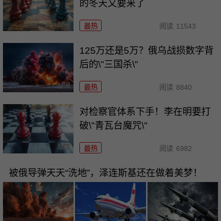
的冬天又要来了
最热
阅读
11543
125万还是5万？俄乌战损数字背
后的\"三国杀\"
最热
阅读
8840
对检察官体系下手！李在明要打
破\"青瓦台魔咒\"
最热
阅读
6982
被俄导弹天天“洗地”，泽连斯基还在做着美梦！