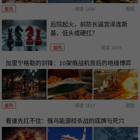
最热
阅读
1430
刚刚
后院起火，前防长逼宫泽连斯
基，低头或硬扛？
最热
阅读
2078
加里宁格勒的剑锋：10架俄战机背后的地缘博弈
最热
阅读
1517
刚刚
看谁先扛不住：俄乌能源绞杀战的底牌与死穴