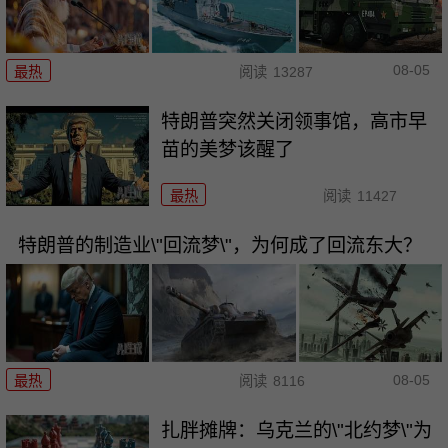
08-05
最热
阅读
13287
特朗普突然关闭领事馆，高市早
苗的美梦该醒了
最热
阅读
11427
特朗普的制造业\"回流梦\"，为何成了回流东大？
08-05
最热
阅读
8116
扎胖摊牌：乌克兰的\"北约梦\"为