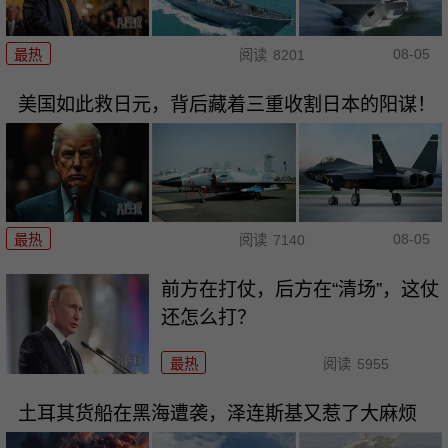
08-05
最热
阅读
8201
美国如此救日元，背后藏着三重收割日本的阳谋！
08-05
最热
阅读
7140
前方在打仗，后方在“清场”，这仗
还怎么打？
最热
阅读
5955
土耳其货船在黑海遭袭，泽连斯基又惹了大麻烦