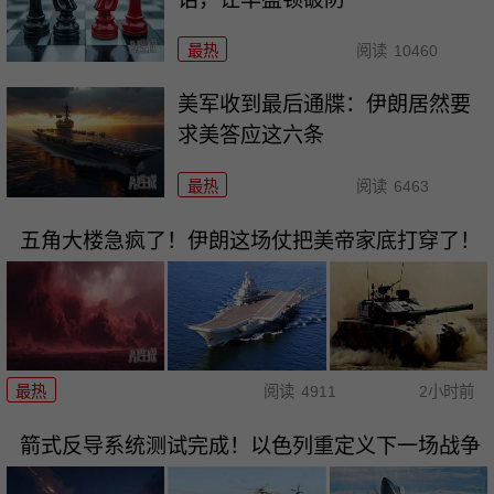
最热
阅读
10460
美军收到最后通牒：伊朗居然要
求美答应这六条
最热
阅读
6463
五角大楼急疯了！伊朗这场仗把美帝家底打穿了！
最热
阅读
4911
2小时前
箭式反导系统测试完成！以色列重定义下一场战争