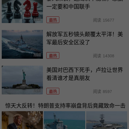
一定要和中国联手
最热
阅读
15677
解放军五秒镜头颠覆太平洋！美
军最后安全区没了
最热
阅读
14308
美国对巴西下死手，卢拉让世界
看清谁才是真朋友
最热
阅读
8597
惊天大反转！特朗普支持率崩盘背后竟藏致命一击