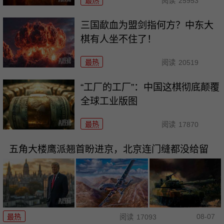
最热
阅读
25953
三国歃血为盟剑指何方？中东大
棋有人坐不住了！
最热
阅读
20519
“工厂的工厂”：中国这棋彻底颠覆
全球工业版图
最热
阅读
17870
五角大楼鹰派翘首盼进京，北京连门缝都没给留
08-07
最热
阅读
17093