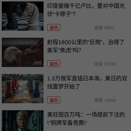
印度豪赌千亿卢比，要对中国光
伏“卡脖子”？
最热
阅读
9860
射程1800公里的“巨炮”，治得了
美军“焦虑”吗？
最热
阅读
15768
1.3万俄军直插日本海，美日的双
线噩梦开始了
最热
阅读
13556
美狂囤百万吨：一场提前下注的
\"铜牌军备竞赛\"