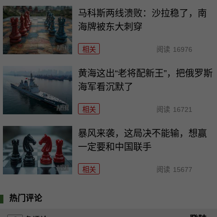
马科斯两线溃败：沙拉稳了，南
海牌被东大刺穿
相关
阅读
16976
黄海这出“老将配新王”，把俄罗斯
海军看沉默了
相关
阅读
16721
暴风来袭，这局决不能输，想赢
一定要和中国联手
相关
阅读
15677
热门评论