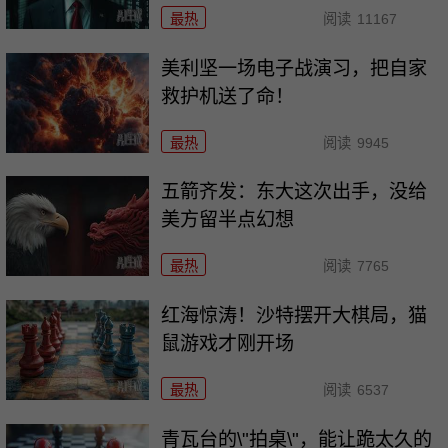
最热
阅读
11167
美利坚一场电子战演习，把自家
救护机送了命！
最热
阅读
9945
五箭齐发：东大这次出手，没给
美方留半点幻想
最热
阅读
7765
红海惊涛！沙特摆开大棋局，猫
鼠游戏才刚开场
最热
阅读
6537
青瓦台的\"拍桌\"，能让跪太久的