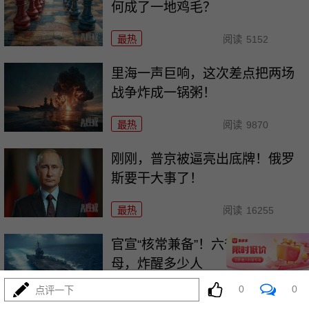
何成了一地鸡毛？
最热
阅读
5152
里海一声巨响，这次差点把两场
战争炸成一锅粥！
最热
阅读
9870
刚刚，普京被逼亮出底牌！俄罗
斯要干大事了！
最热
阅读
16255
官宣“核常兼备”！六爷挂弹反航
母，炸醒多少人
0
0
点评一下
最热
阅读
13027