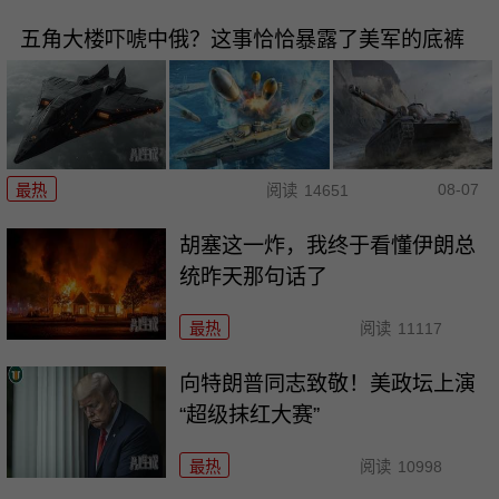
五角大楼吓唬中俄？这事恰恰暴露了美军的底裤
08-07
最热
阅读
14651
胡塞这一炸，我终于看懂伊朗总
统昨天那句话了
最热
阅读
11117
向特朗普同志致敬！美政坛上演
“超级抹红大赛”
最热
阅读
10998