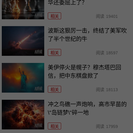
华还委屈上了？
相关
阅读
19401
波斯这狠厉一击，终结了美军吹
了半个世纪的牛
相关
阅读
18597
美伊停火是幌子？穆杰塔巴回
信，把中东棋盘掀了
相关
阅读
18113
冲之鸟礁一声炮响，高市早苗的
\"岛链梦\"碎一地
相关
阅读
17959