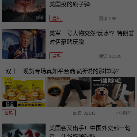
美国投的原子弹
最热
阅读
965
美军一号人物突然“反水”？特朗普
对伊豪赌玩脱
最热
阅读
11320
双十一现货专场真如平台商家所说的那样吗？
最热
阅读
31145
4小时前
美国会又出手！中国外交部一句
话，让华盛顿破防