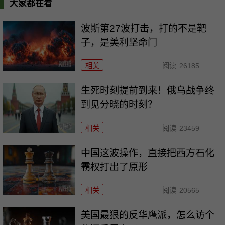
大家都在看
波斯第27波打击，打的不是靶
子，是美利坚命门
相关
阅读
26185
生死时刻提前到来！俄乌战争终
到见分晓的时刻？
相关
阅读
23459
中国这波操作，直接把西方石化
霸权打出了原形
相关
阅读
20565
美国最狠的反华鹰派，怎么访个