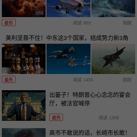
最热
阅读
893
刚刚
美利坚靠不住！中东这3个国家，结成势力新3角
最热
阅读
1455
刚刚
出篓子！特朗普心心念念的宴会
厅，被法官喊停
最热
阅读
1308
高市不敢说的话，长崎市长敢！