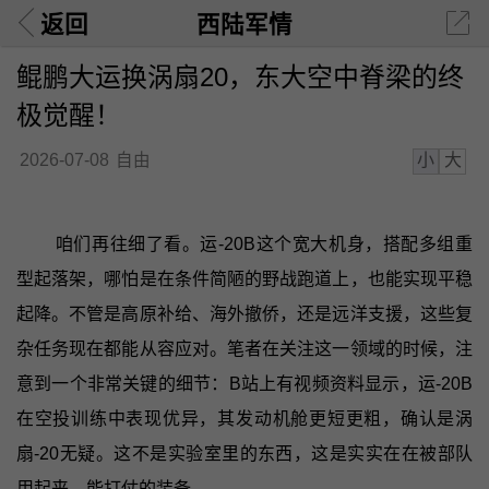
返回
西陆军情
鲲鹏大运换涡扇20，东大空中脊梁的终
极觉醒！
小
大
2026-07-08
自由
咱们再往细了看。运-20B这个宽大机身，搭配多组重
型起落架，哪怕是在条件简陋的野战跑道上，也能实现平稳
起降。不管是高原补给、海外撤侨，还是远洋支援，这些复
杂任务现在都能从容应对。笔者在关注这一领域的时候，注
意到一个非常关键的细节：B站上有视频资料显示，运-20B
在空投训练中表现优异，其发动机舱更短更粗，确认是涡
扇-20无疑。这不是实验室里的东西，这是实实在在被部队
用起来、能打仗的装备。