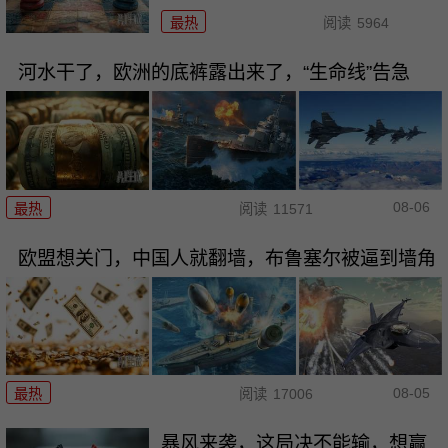
最热
阅读
5964
河水干了，欧洲的底裤露出来了，“生命线”告急
08-06
最热
阅读
11571
欧盟想关门，中国人就翻墙，布鲁塞尔被逼到墙角
08-05
最热
阅读
17006
暴风来袭，这局决不能输，想赢