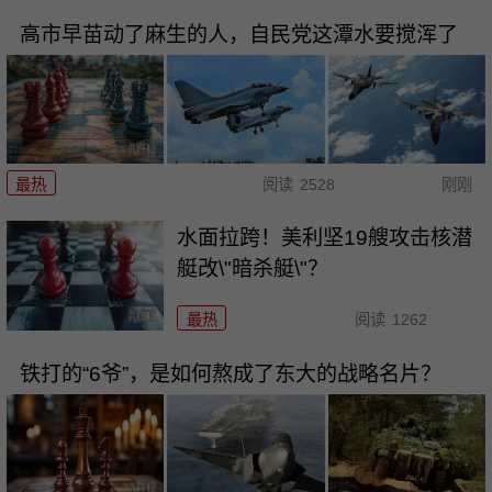
高市早苗动了麻生的人，自民党这潭水要搅浑了
最热
阅读
2528
刚刚
水面拉跨！美利坚19艘攻击核潜
艇改\"暗杀艇\"？
最热
阅读
1262
铁打的“6爷”，是如何熬成了东大的战略名片？