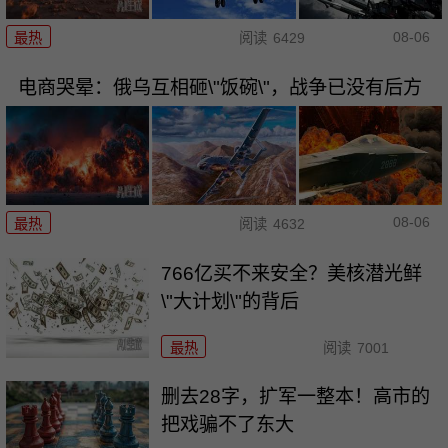
08-06
最热
阅读
6429
电商哭晕：俄乌互相砸\"饭碗\"，战争已没有后方
08-06
最热
阅读
4632
766亿买不来安全？美核潜光鲜
\"大计划\"的背后
最热
阅读
7001
删去28字，扩军一整本！高市的
把戏骗不了东大