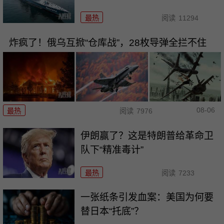
最热
阅读
11294
炸疯了！俄乌互掀“仓库战”，28枚导弹全拦不住
08-06
最热
阅读
7976
伊朗赢了？这是特朗普给革命卫
队下“精准毒计”
最热
阅读
7233
一张纸条引发血案：美国为何要
替日本“托底”？