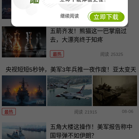
扔的\"都不敢提！
继续阅读
最热
阅读
3838
五箭齐发！熊猫这一巴掌扇过
去，大漂亮终于知疼
最热
阅读
25325
央视短短5秒钟，美军3年兵推一夜作废！亚太变天
08-06
最热
阅读
21915
五角大楼这操作！美军报告称中
国导弹不如伊朗？