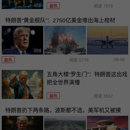
最热
阅读
7078
特朗普“黄金舰队”：2750亿美金堆出海上棺材
08-06
最热
阅读
5779
五角大楼“罗生门”：特朗普这出戏
把全世界演懵
最热
阅读
5552
特朗普扔下两条路，波斯都不选，美军机又被揍