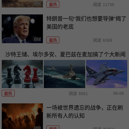
最热
阅读
11735
特朗普一句“我们也想要导弹”揭了
美国的老底
最热
阅读
6369
沙特王储、埃尔多安、夏巴兹在麦加搞了个大新闻
08-08
最热
阅读
5551
一场被世界遗忘的战争，正在刷
新所有人的认知