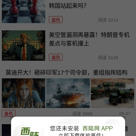
韩国站起来吗？
最热
阅读
6214
美空管漏洞再暴露！特朗普专机
差点与客机撞上
最热
阅读
5139
莫迪开大！砸碎印军17个司令部，重组指挥结构
08-07
最热
阅读
8999
广岛核爆81年，高市早苗连\"谁