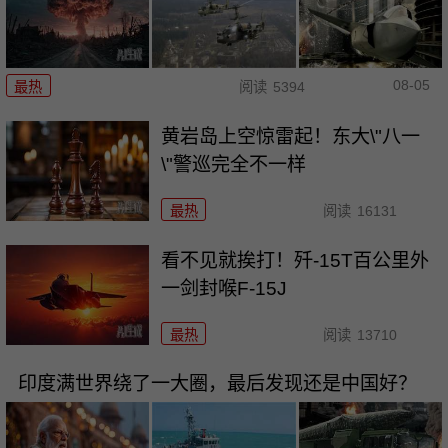
08-05
最热
阅读
5394
黄岩岛上空惊雷起！东大\"八一
\"警巡完全不一样
最热
阅读
16131
看不见就挨打！歼-15T百公里外
一剑封喉F-15J
最热
阅读
13710
印度满世界绕了一大圈，最后发现还是中国好？