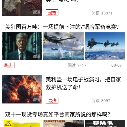
最热
阅读
13871
美狂囤百万吨：一场提前下注的\"铜牌军备竞赛\"
08-07
最热
阅读
9417
美利坚一场电子战演习，把自家
救护机送了命！
最热
阅读
8097
双十一现货专场真如平台商家所说的那样吗？