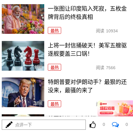
一张图让印度陷入死寂，五枚金
牌背后的终极真相
最热
阅读
10934
上将一封信捅破天！美军五艘驱
逐舰要盖三口锅！
最热
阅读
7566
特朗普要对伊朗动手？最狠的还
没来，最骚的来了
最热
阅读
6136
美国踏进3个大坑把自己埋了！恐
0
0
点评一下
怕一个都爬不出