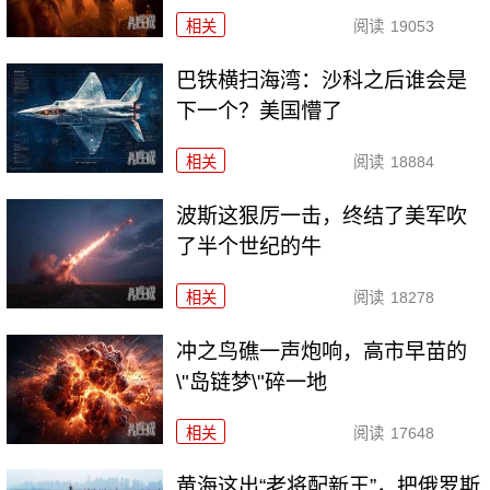
相关
阅读
19053
巴铁横扫海湾：沙科之后谁会是
下一个？美国懵了
相关
阅读
18884
波斯这狠厉一击，终结了美军吹
了半个世纪的牛
相关
阅读
18278
冲之鸟礁一声炮响，高市早苗的
\"岛链梦\"碎一地
相关
阅读
17648
黄海这出“老将配新王”，把俄罗斯