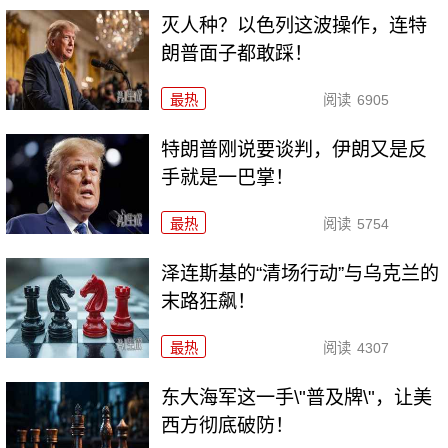
灭人种？以色列这波操作，连特
朗普面子都敢踩！
最热
阅读
6905
特朗普刚说要谈判，伊朗又是反
手就是一巴掌！
最热
阅读
5754
泽连斯基的“清场行动”与乌克兰的
末路狂飙！
最热
阅读
4307
东大海军这一手\"普及牌\"，让美
西方彻底破防！