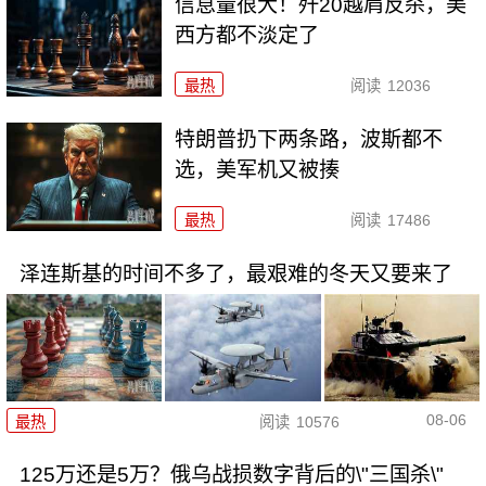
信息量很大！歼20越肩反杀，美
西方都不淡定了
最热
阅读
12036
特朗普扔下两条路，波斯都不
选，美军机又被揍
最热
阅读
17486
泽连斯基的时间不多了，最艰难的冬天又要来了
08-06
最热
阅读
10576
125万还是5万？俄乌战损数字背后的\"三国杀\"