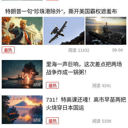
特朗普一句“珍珠港除外”，撕开美国霸权遮羞布
08-04
最热
阅读
11432
里海一声巨响，这次差点把两场
战争炸成一锅粥！
最热
阅读
9291
731！特高课还魂！高市早苗两把
火烧穿日本国运
最热
阅读
5339