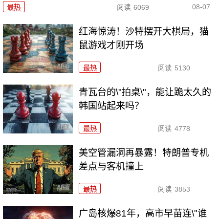
08-07
最热
阅读
6069
红海惊涛！沙特摆开大棋局，猫
鼠游戏才刚开场
最热
阅读
5130
青瓦台的\"拍桌\"，能让跪太久的
韩国站起来吗？
最热
阅读
4778
美空管漏洞再暴露！特朗普专机
差点与客机撞上
最热
阅读
3853
广岛核爆81年，高市早苗连\"谁