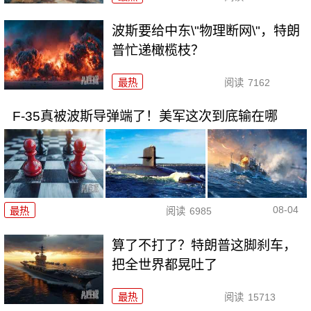
波斯要给中东\"物理断网\"，特朗
普忙递橄榄枝？
最热
阅读
7162
F-35真被波斯导弹端了！美军这次到底输在哪
08-04
最热
阅读
6985
算了不打了？特朗普这脚刹车，
把全世界都晃吐了
最热
阅读
15713