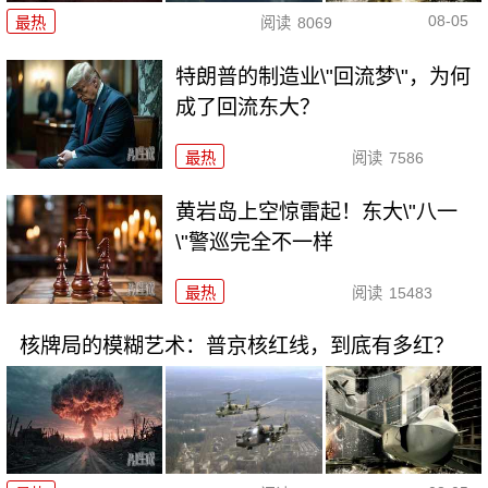
08-05
最热
阅读
8069
特朗普的制造业\"回流梦\"，为何
成了回流东大？
最热
阅读
7586
黄岩岛上空惊雷起！东大\"八一
\"警巡完全不一样
最热
阅读
15483
核牌局的模糊艺术：普京核红线，到底有多红？