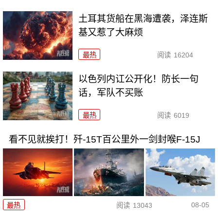
土耳其货船在黑海遭袭，泽连斯
基又惹了大麻烦
最热
阅读
16204
以色列内讧公开化！防长一句
话，军队不买账
最热
阅读
6019
看不见就挨打！歼-15T百公里外一剑封喉F-15J
08-05
最热
阅读
13043