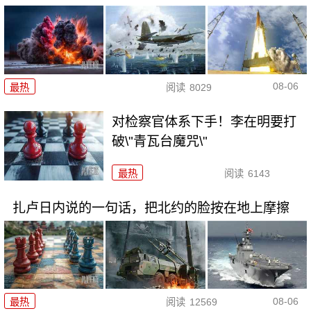
08-06
最热
阅读
8029
对检察官体系下手！李在明要打
破\"青瓦台魔咒\"
最热
阅读
6143
扎卢日内说的一句话，把北约的脸按在地上摩擦
08-06
最热
阅读
12569