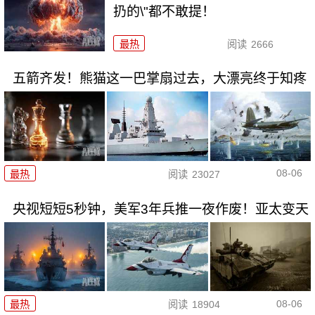
扔的\"都不敢提！
最热
阅读
2666
五箭齐发！熊猫这一巴掌扇过去，大漂亮终于知疼
08-06
最热
阅读
23027
央视短短5秒钟，美军3年兵推一夜作废！亚太变天
08-06
最热
阅读
18904