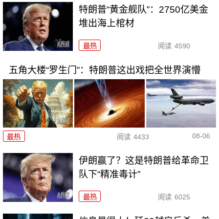
特朗普“黄金舰队”：2750亿美金
堆出海上棺材
最热
阅读
4590
五角大楼“罗生门”：特朗普这出戏把全世界演懵
08-06
最热
阅读
4433
伊朗赢了？这是特朗普给革命卫
队下“精准毒计”
最热
阅读
6025