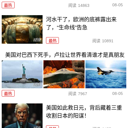
08-05
最热
阅读
14863
河水干了，欧洲的底裤露出来
了，“生命线”告急
最热
阅读
10891
美国对巴西下死手，卢拉让世界看清谁才是真朋友
08-05
最热
阅读
7967
美国如此救日元，背后藏着三重
收割日本的阳谋！