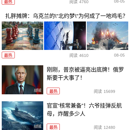
08-05
最热
阅读
4760
扎胖摊牌：乌克兰的\"北约梦\"为何成了一地鸡毛？
08-05
最热
阅读
4610
刚刚，普京被逼亮出底牌！俄罗
斯要干大事了！
最热
阅读
15699
官宣“核常兼备”！六爷挂弹反航
母，炸醒多少人
最热
阅读
12480