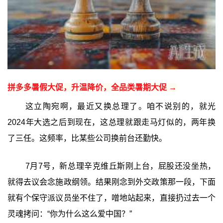
拼多多暑假大促，升温降价，全品类暑期大促 →
这立陶宛啊，最近又换总理了。咱不说别的，就光
2024年大选之后到现在，这总理就跟走马灯似的，两年换
了三任。这频率，比某些公司换前台还勤快。
7月7号，新总理辛克维丘斯刚上台，屁股还没坐热，
就得去议会念施政纲领。结果刚念到外交政策那一段，下面
就有个保守派议员坐不住了，噌地站起来，直接扔过去一个
灵魂拷问：“你为什么这么爱中国？”