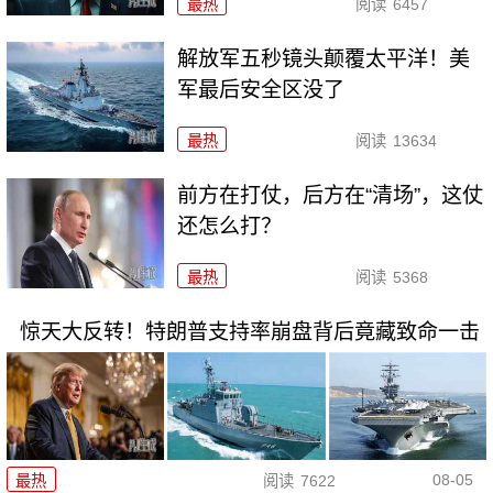
最热
阅读
6457
解放军五秒镜头颠覆太平洋！美
军最后安全区没了
最热
阅读
13634
前方在打仗，后方在“清场”，这仗
还怎么打？
最热
阅读
5368
惊天大反转！特朗普支持率崩盘背后竟藏致命一击
08-05
最热
阅读
7622