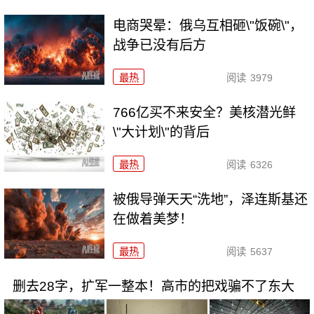
电商哭晕：俄乌互相砸\"饭碗\"，
战争已没有后方
最热
阅读
3979
766亿买不来安全？美核潜光鲜
\"大计划\"的背后
最热
阅读
6326
被俄导弹天天“洗地”，泽连斯基还
在做着美梦！
最热
阅读
5637
删去28字，扩军一整本！高市的把戏骗不了东大