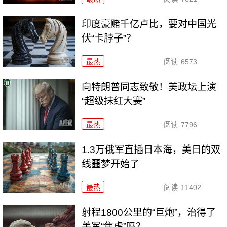
印度豪赌千亿卢比，要对中国光
伏“卡脖子”？
最热
阅读
6573
向特朗普同志致敬！美政坛上演
“超级抹红大赛”
最热
阅读
7796
1.3万俄军直插日本海，美日的双
线噩梦开始了
最热
阅读
11402
射程1800公里的“巨炮”，治得了
美军“焦虑”吗？