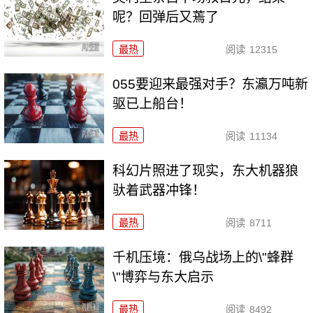
呢？回弹后又蔫了
最热
阅读
12315
055要迎来最强对手？东瀛万吨新
驱已上船台！
最热
阅读
11134
科幻片照进了现实，东大机器狼
驮着武器冲锋！
最热
阅读
8711
千机压境：俄乌战场上的\"蜂群
\"博弈与东大启示
最热
阅读
8492