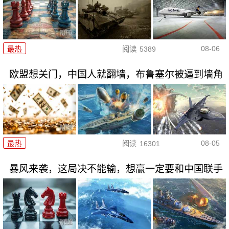
08-06
最热
阅读
5389
欧盟想关门，中国人就翻墙，布鲁塞尔被逼到墙角
08-05
最热
阅读
16301
暴风来袭，这局决不能输，想赢一定要和中国联手