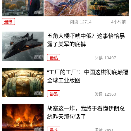
最热
阅读
12714
4小时前
五角大楼吓唬中俄？这事恰恰暴
露了美军的底裤
最热
阅读
10497
“工厂的工厂”：中国这棋彻底颠覆
全球工业版图
最热
阅读
12360
胡塞这一炸，我终于看懂伊朗总
统昨天那句话了
最热
阅读
7621