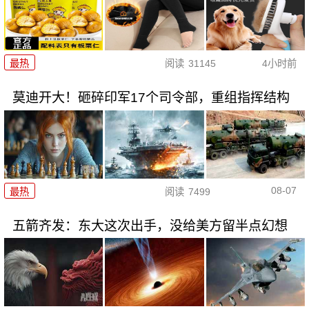
最热
阅读
31145
4小时前
莫迪开大！砸碎印军17个司令部，重组指挥结构
08-07
最热
阅读
7499
五箭齐发：东大这次出手，没给美方留半点幻想