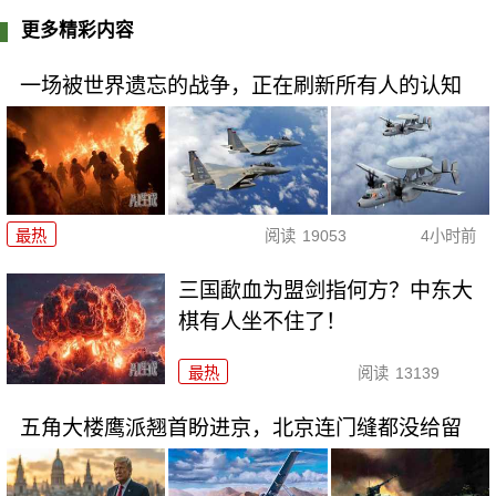
更多精彩内容
一场被世界遗忘的战争，正在刷新所有人的认知
最热
阅读
19053
4小时前
三国歃血为盟剑指何方？中东大
棋有人坐不住了！
最热
阅读
13139
五角大楼鹰派翘首盼进京，北京连门缝都没给留