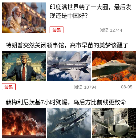
印度满世界绕了一大圈，最后发
现还是中国好？
最热
阅读
12744
特朗普突然关闭领事馆，高市早苗的美梦该醒了
08-05
最热
阅读
10794
赫梅利尼茨基7小时殉爆，乌后方比前线更致命