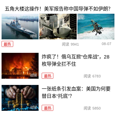
五角大楼这操作！美军报告称中国导弹不如伊朗？
08-07
最热
阅读
9941
炸疯了！俄乌互掀“仓库战”，28
枚导弹全拦不住
最热
阅读
6783
一张纸条引发血案：美国为何要
替日本“托底”？
最热
阅读
5850