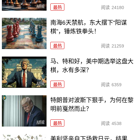
最热
阅读
24180
南海6天禁航，东大摆下“阳谋
棋”，锤炼铁拳头！
最热
阅读
21259
马、特和好，美中期选举这盘大
棋，水有多深？
最热
阅读
6359
特朗普对波斯下狠手，为何在黎
明前戛然而止？
最热
阅读
4538
美利坚亲自下场救日元，结果