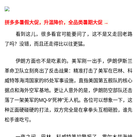
拼多多暑假大促，升温降价，全品类暑期大促 →
看到这儿，很多看官可能要问了，这不是又走回老路
了吗？没错，而且还走得比以往更猛。
伊朗方面也不是吃素的。美军刚一出手，伊朗伊斯兰
革命卫队立刻亮出了反击战果：精准打击了美军在巴林、科
威特等海湾国家的85处军事设施，直指美国第五舰队的核心
据点和海外空军基地。更让人意外的是，伊朗防空部队还击
落了一架美军的MQ-9“死神”无人机。各位可以想象一下，这
种正面硬碰硬的打法，双方完全是在拿拳头互相砸脸，谁先
松手谁吃亏。
一夜之间，巴林、科威特等拉警报了，霍尔木兹海峡