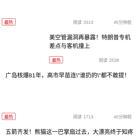
最热
阅读
3313
45分钟前
美空管漏洞再暴露！特朗普专机
差点与客机撞上
最热
阅读
2538
广岛核爆81年，高市早苗连\"谁扔的\"都不敢提！
最热
阅读
1713
45分钟前
五箭齐发！熊猫这一巴掌扇过去，大漂亮终于知疼