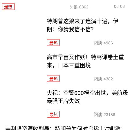
08-03
最热
阅读
6862
特朗普这狼来了连演十遍，伊
朗：你猜我信不信？
最热
阅读
4986
高市早苗又作妖！特高课卷土重
来，日本三重困境
最热
阅读
4382
央视：空警600横空出世，美航母
最强王牌失效
最热
阅读
23156
美利坚资源收割局：特朗普为何对乌稀土\"摊牌\"