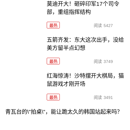
莫迪开大！砸碎印军17个司令
部，重组指挥结构
最热
阅读
5427
五箭齐发：东大这次出手，没给
美方留半点幻想
最热
阅读
3749
红海惊涛！沙特摆开大棋局，猫
鼠游戏才刚开场
最热
阅读
3491
青瓦台的\"拍桌\"，能让跪太久的韩国站起来吗？