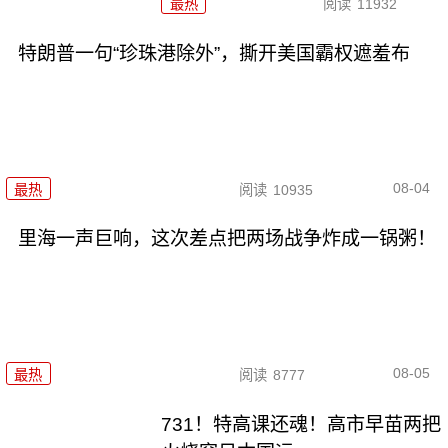
最热
阅读
11932
特朗普一句“珍珠港除外”，撕开美国霸权遮羞布
08-04
最热
阅读
10935
里海一声巨响，这次差点把两场战争炸成一锅粥！
08-05
最热
阅读
8777
731！特高课还魂！高市早苗两把