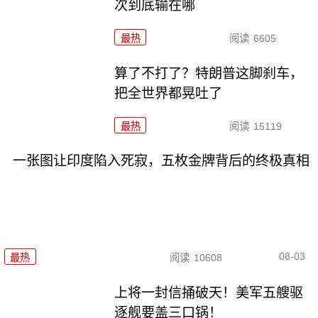
次到底输在哪
最热
阅读
6605
算了不打了？特朗普这脚刹车，
把全世界都晃吐了
最热
阅读
15119
一张图让印度陷入死寂，五枚金牌背后的终极真相
08-03
最热
阅读
10608
上将一封信捅破天！美军五艘驱
逐舰要盖三口锅！