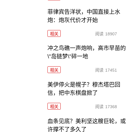
菲律宾告洋状，中国直接上水
炮：炮灰代价才开始
相关
阅读
18907
冲之鸟礁一声炮响，高市早苗的
\"岛链梦\"碎一地
相关
阅读
17451
美伊停火是幌子？穆杰塔巴回
信，把中东棋盘掀了
相关
阅读
17368
血条见底？美利坚这艘巨轮，或
许撑不了多久了