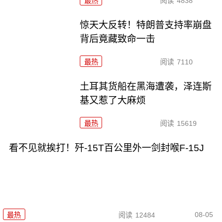
最热
阅读
4838
惊天大反转！特朗普支持率崩盘
背后竟藏致命一击
最热
阅读
7110
土耳其货船在黑海遭袭，泽连斯
基又惹了大麻烦
最热
阅读
15619
看不见就挨打！歼-15T百公里外一剑封喉F-15J
08-05
最热
阅读
12484