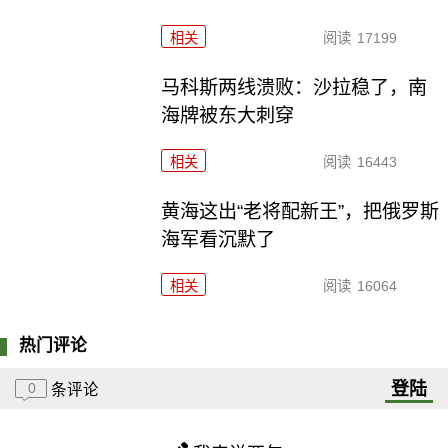
相关
阅读
17199
马科斯两线溃败：沙拉稳了，南
海牌被东大刺穿
相关
阅读
16443
黄海这出“老将配新王”，把俄罗斯
海军看沉默了
相关
阅读
16064
热门评论
登陆
0
条评论