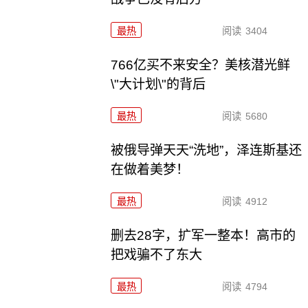
最热
阅读
3404
766亿买不来安全？美核潜光鲜
\"大计划\"的背后
最热
阅读
5680
被俄导弹天天“洗地”，泽连斯基还
在做着美梦！
最热
阅读
4912
删去28字，扩军一整本！高市的
把戏骗不了东大
最热
阅读
4794