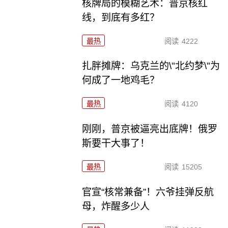
核牌局的模糊艺术：普京核红
线，到底有多红？
最热
阅读
4222
扎胖摊牌：乌克兰的\"北约梦\"为
何成了一地鸡毛？
最热
阅读
4120
刚刚，普京被逼亮出底牌！俄罗
斯要干大事了！
最热
阅读
15205
官宣“核常兼备”！六爷挂弹反航
母，炸醒多少人