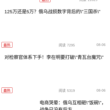
125万还是5万？俄乌战损数字背后的\"三国杀\"
08-06
最热
阅读
7295
对检察官体系下手！李在明要打破\"青瓦台魔咒\"
08-06
最热
阅读
5319
电商哭晕：俄乌互相砸\"饭碗\"，
战争已没有后方