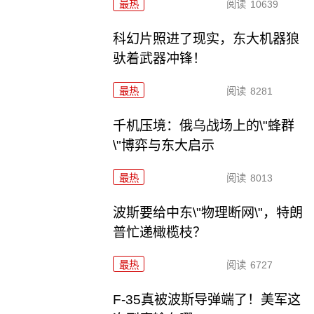
最热
阅读
10639
科幻片照进了现实，东大机器狼
驮着武器冲锋！
最热
阅读
8281
千机压境：俄乌战场上的\"蜂群
\"博弈与东大启示
最热
阅读
8013
波斯要给中东\"物理断网\"，特朗
普忙递橄榄枝？
最热
阅读
6727
F-35真被波斯导弹端了！美军这