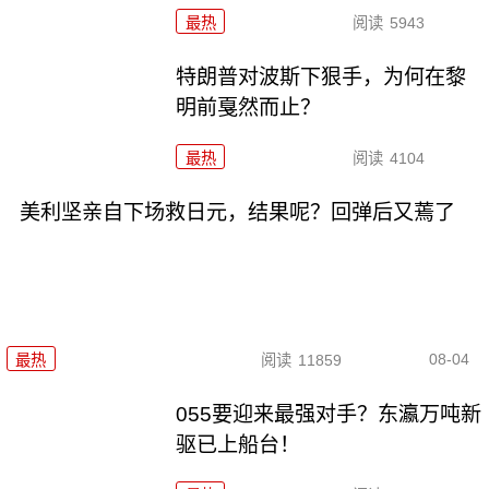
最热
阅读
5943
特朗普对波斯下狠手，为何在黎
明前戛然而止？
最热
阅读
4104
美利坚亲自下场救日元，结果呢？回弹后又蔫了
08-04
最热
阅读
11859
055要迎来最强对手？东瀛万吨新
驱已上船台！