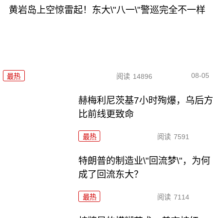
黄岩岛上空惊雷起！东大\"八一\"警巡完全不一样
08-05
最热
阅读
14896
赫梅利尼茨基7小时殉爆，乌后方
比前线更致命
最热
阅读
7591
特朗普的制造业\"回流梦\"，为何
成了回流东大？
最热
阅读
7114