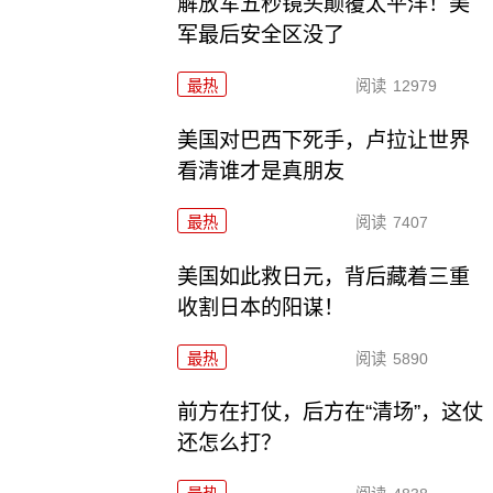
解放军五秒镜头颠覆太平洋！美
军最后安全区没了
最热
阅读
12979
美国对巴西下死手，卢拉让世界
看清谁才是真朋友
最热
阅读
7407
美国如此救日元，背后藏着三重
收割日本的阳谋！
最热
阅读
5890
前方在打仗，后方在“清场”，这仗
还怎么打？