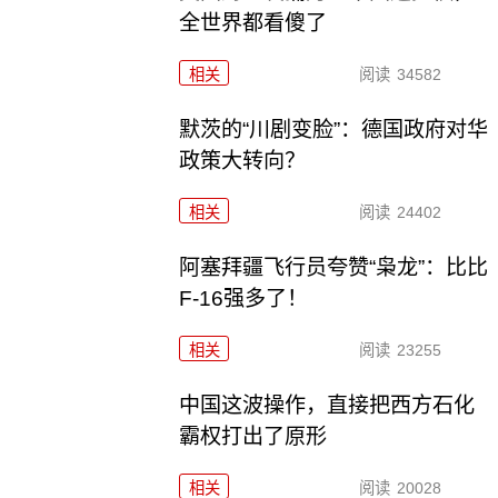
全世界都看傻了
相关
阅读
34582
默茨的“川剧变脸”：德国政府对华
政策大转向？
相关
阅读
24402
阿塞拜疆飞行员夸赞“枭龙”：比比
F-16强多了！
相关
阅读
23255
中国这波操作，直接把西方石化
霸权打出了原形
相关
阅读
20028