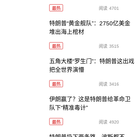
最热
阅读
4701
特朗普“黄金舰队”：2750亿美金
堆出海上棺材
最热
阅读
3515
五角大楼“罗生门”：特朗普这出戏
把全世界演懵
最热
阅读
3416
伊朗赢了？这是特朗普给革命卫
队下“精准毒计”
最热
阅读
4920