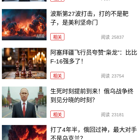
波斯第27波打击，打的不是靶
子，是美利坚命门
相关
阅读
25837
阿塞拜疆飞行员夸赞“枭龙”：比比
F-16强多了！
相关
阅读
23754
生死时刻提前到来！俄乌战争终
到见分晓的时刻？
相关
阅读
23181
打了4年半，俄回过神，最大对手
不是乌克兰？