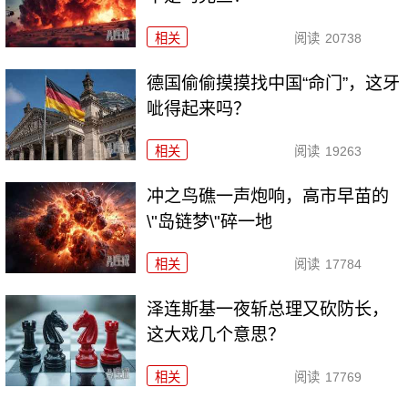
相关
阅读
20738
德国偷偷摸摸找中国“命门”，这牙
呲得起来吗？
相关
阅读
19263
冲之鸟礁一声炮响，高市早苗的
\"岛链梦\"碎一地
相关
阅读
17784
泽连斯基一夜斩总理又砍防长，
这大戏几个意思？
相关
阅读
17769