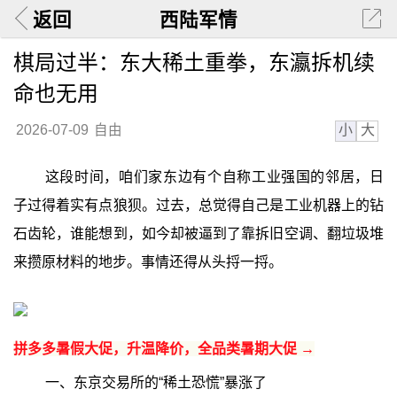
返回
西陆军情
棋局过半：东大稀土重拳，东瀛拆机续
命也无用
小
大
2026-07-09
自由
这段时间，咱们家东边有个自称工业强国的邻居，日
子过得着实有点狼狈。过去，总觉得自己是工业机器上的钻
石齿轮，谁能想到，如今却被逼到了靠拆旧空调、翻垃圾堆
来攒原材料的地步。事情还得从头捋一捋。
拼多多暑假大促，升温降价，全品类暑期大促 →
一、东京交易所的“稀土恐慌”暴涨了