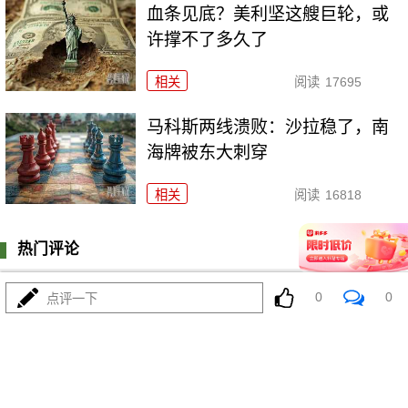
血条见底？美利坚这艘巨轮，或
许撑不了多久了
相关
阅读
17695
马科斯两线溃败：沙拉稳了，南
海牌被东大刺穿
相关
阅读
16818
热门评论
登陆
0
条评论
0
0
点评一下
我来说两句