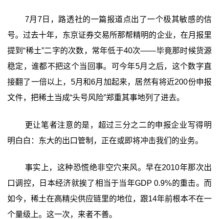
7月7日，路透社的一篇报道点出了一个极其敏感的信
号。过去十年，东京证券交易所那帮精明的企业，在月报里
提到“稀土”二字的次数，常年低于40次——毕竟那时候货源
稳定，谁都不把这个当回事。可今年5月之后，这个数字直
接翻了一倍以上，5月和6月加起来，居然有将近200份申报
文件，把稀土当成“头号风险”郑重其事地列了进去。
更让笔者注意的是，超过三分之二的申报企业写得明
明白白：东大的出口管制，正在或即将冲击我们的业务。
事实上，这种恐慌绝非空穴来风。早在2010年那次出
口调控，日本经济就挨了相当于当年GDP 0.9%的重击。而
如今，稀土在高精尖供应链里的地位，跟14年前根本不在一
个量级上。这一次，来者不善。