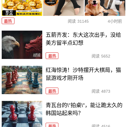
最热
阅读
31145
4小时前
五箭齐发：东大这次出手，没给
美方留半点幻想
最热
阅读
5652
红海惊涛！沙特摆开大棋局，猫
鼠游戏才刚开场
最热
阅读
4873
青瓦台的\"拍桌\"，能让跪太久的
韩国站起来吗？
最热
阅读
4516