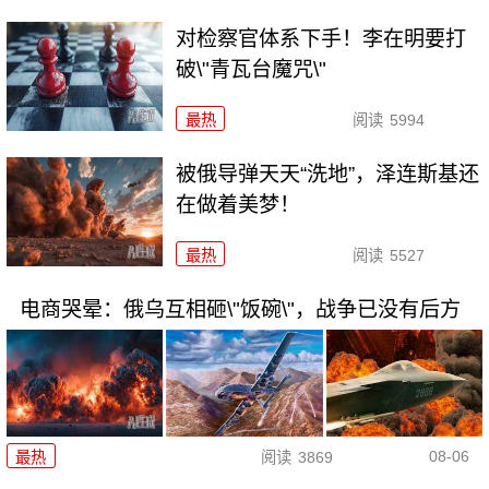
对检察官体系下手！李在明要打
破\"青瓦台魔咒\"
最热
阅读
5994
被俄导弹天天“洗地”，泽连斯基还
在做着美梦！
最热
阅读
5527
电商哭晕：俄乌互相砸\"饭碗\"，战争已没有后方
08-06
最热
阅读
3869