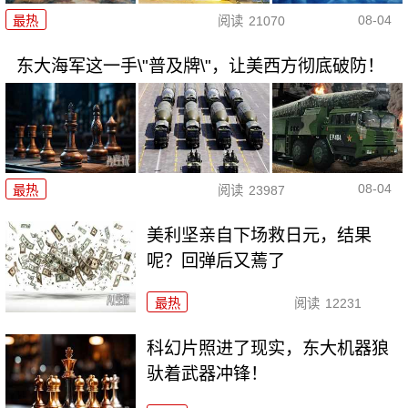
08-04
最热
阅读
21070
东大海军这一手\"普及牌\"，让美西方彻底破防！
08-04
最热
阅读
23987
美利坚亲自下场救日元，结果
呢？回弹后又蔫了
最热
阅读
12231
科幻片照进了现实，东大机器狼
驮着武器冲锋！