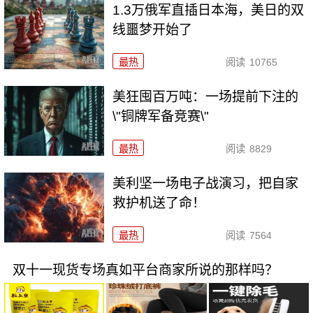
1.3万俄军直插日本海，美日的双
线噩梦开始了
最热
阅读
10765
美狂囤百万吨：一场提前下注的
\"铜牌军备竞赛\"
最热
阅读
8829
美利坚一场电子战演习，把自家
救护机送了命！
最热
阅读
7564
双十一现货专场真如平台商家所说的那样吗？