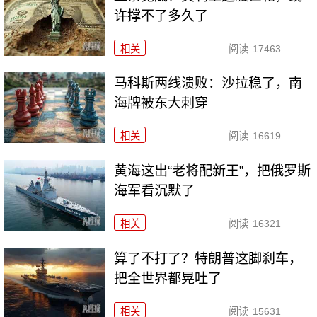
许撑不了多久了
相关
阅读
17463
马科斯两线溃败：沙拉稳了，南
海牌被东大刺穿
相关
阅读
16619
黄海这出“老将配新王”，把俄罗斯
海军看沉默了
相关
阅读
16321
算了不打了？特朗普这脚刹车，
把全世界都晃吐了
相关
阅读
15631