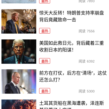
最热
阅读
7893
惊天大反转！特朗普支持率崩盘
背后竟藏致命一击
最热
阅读
7556
美国如此救日元，背后藏着三重
收割日本的阳谋！
最热
阅读
6392
前方在打仗，后方在“清场”，这仗
还怎么打？
最热
阅读
5300
土耳其货船在黑海遭袭，泽连斯