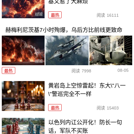
基又惹了大麻烦
最热
阅读
16111
赫梅利尼茨基7小时殉爆，乌后方比前线更致命
08-05
最热
阅读
7998
黄岩岛上空惊雷起！东大\"八一
\"警巡完全不一样
最热
阅读
15403
以色列内讧公开化！防长一句
话，军队不买账