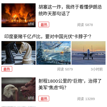
胡塞这一炸，我终于看懂伊朗总
统昨天那句话了
最热
阅读
5878
印度豪赌千亿卢比，要对中国光伏“卡脖子”？
最热
阅读
5079
3小时前
射程1800公里的“巨炮”，治得了
美军“焦虑”吗？
最热
阅读
13289