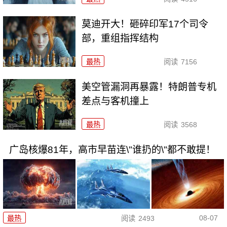
莫迪开大！砸碎印军17个司令
部，重组指挥结构
最热
阅读
7156
美空管漏洞再暴露！特朗普专机
差点与客机撞上
最热
阅读
3568
广岛核爆81年，高市早苗连\"谁扔的\"都不敢提！
08-07
最热
阅读
2493