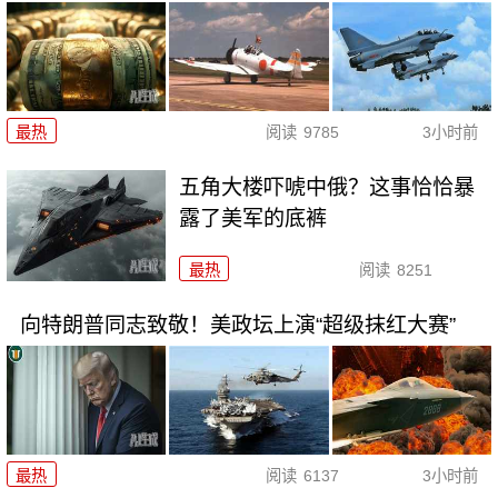
最热
阅读
9785
3小时前
五角大楼吓唬中俄？这事恰恰暴
露了美军的底裤
最热
阅读
8251
向特朗普同志致敬！美政坛上演“超级抹红大赛”
最热
阅读
6137
3小时前