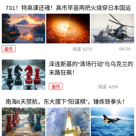
731！特高课还魂！高市早苗两把火烧穿日本国运
08-04
最热
阅读
5272
泽连斯基的“清场行动”与乌克兰的
末路狂飙！
最热
阅读
4258
南海6天禁航，东大摆下“阳谋棋”，锤炼铁拳头！