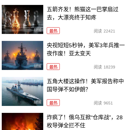
五箭齐发！熊猫这一巴掌扇过
去，大漂亮终于知疼
最热
阅读
22421
央视短短5秒钟，美军3年兵推一
夜作废！亚太变天
最热
阅读
18239
五角大楼这操作！美军报告称中
国导弹不如伊朗？
最热
阅读
9651
炸疯了！俄乌互掀“仓库战”，28
枚导弹全拦不住