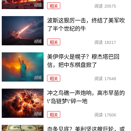
相关
阅读
20575
波斯这狠厉一击，终结了美军吹
了半个世纪的牛
相关
阅读
18217
美伊停火是幌子？穆杰塔巴回
信，把中东棋盘掀了
相关
阅读
17648
冲之鸟礁一声炮响，高市早苗的
\"岛链梦\"碎一地
相关
阅读
17606
血条见底？美利坚这艘巨轮，或