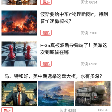
最热
阅读
8634
波斯要给中东\"物理断网\"，特朗
普忙递橄榄枝？
最热
阅读
7100
F-35真被波斯导弹端了！美军这
次到底输在哪
最热
阅读
6938
马、特和好，美中期选举这盘大棋，水有多深？
08-04
最热
阅读
6299