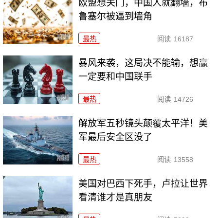
欧盟想关门，中国人就翻墙，布
鲁塞尔被逼到墙角
最热
阅读
16187
暴风来袭，这局决不能输，想赢
一定要和中国联手
最热
阅读
14726
解放军五秒镜头颠覆太平洋！美
军最后安全区没了
最热
阅读
13558
美国对巴西下死手，卢拉让世界
看清谁才是真朋友