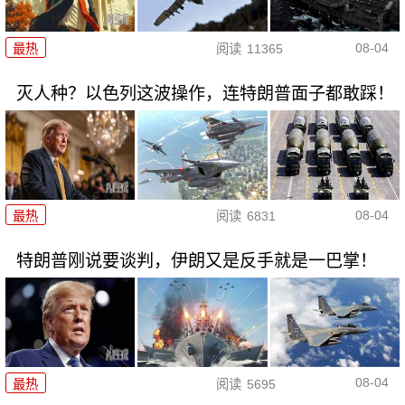
08-04
最热
阅读
11365
灭人种？以色列这波操作，连特朗普面子都敢踩！
08-04
最热
阅读
6831
特朗普刚说要谈判，伊朗又是反手就是一巴掌！
08-04
最热
阅读
5695