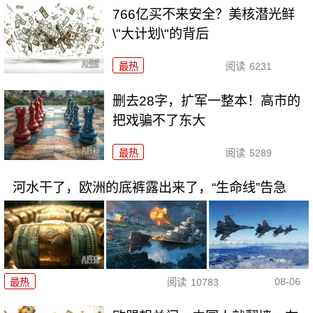
766亿买不来安全？美核潜光鲜
\"大计划\"的背后
最热
阅读
6231
删去28字，扩军一整本！高市的
把戏骗不了东大
最热
阅读
5289
河水干了，欧洲的底裤露出来了，“生命线”告急
08-06
最热
阅读
10783