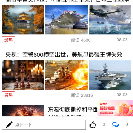
08-03
最热
阅读
4686
央视：空警600横空出世，美航母最强王牌失效
08-03
最热
阅读
23816
东瀛彻底撕掉和平面具，公然发
射进攻性武器！
0
0
点评一下
最热
阅读
11601