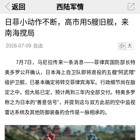
返回
西陆军情
日菲小动作不断，高市用5艘旧舰，来
南海搅局
小
大
2026-07-09
自由
7月7日，马尼拉传来一条消息——菲律宾国防部长特
奥多罗公开确认，日本海上自卫队即将退役的五艘“阿武隈”
级护卫舰，已基本确定将转交菲律宾海军。行政细节尚在敲
定之中，但大局已定，预计两到三年内全部交付。特奥多罗
称之为日本的“善意信号”，并提到这与双方此前的空中监视
雷达系统及其他防御装备的合作是一脉相承的。