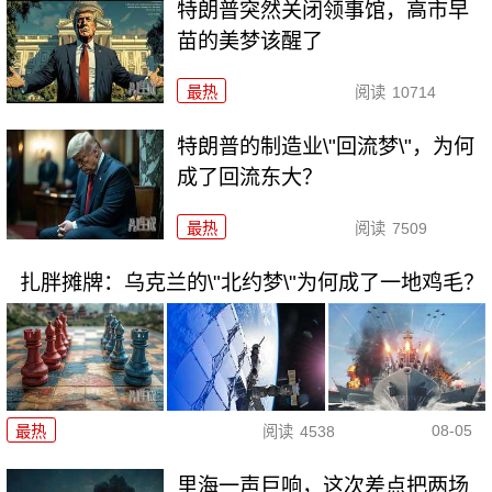
特朗普突然关闭领事馆，高市早
苗的美梦该醒了
最热
阅读
10714
特朗普的制造业\"回流梦\"，为何
成了回流东大？
最热
阅读
7509
扎胖摊牌：乌克兰的\"北约梦\"为何成了一地鸡毛？
08-05
最热
阅读
4538
里海一声巨响，这次差点把两场