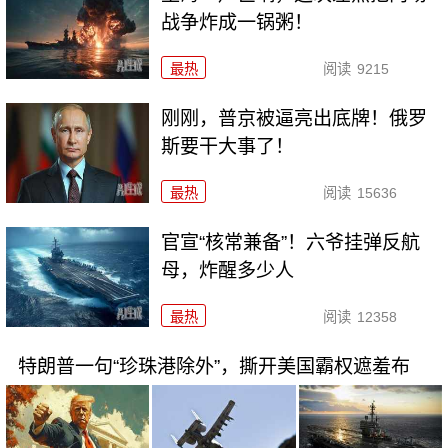
战争炸成一锅粥！
最热
阅读
9215
刚刚，普京被逼亮出底牌！俄罗
斯要干大事了！
最热
阅读
15636
官宣“核常兼备”！六爷挂弹反航
母，炸醒多少人
最热
阅读
12358
特朗普一句“珍珠港除外”，撕开美国霸权遮羞布