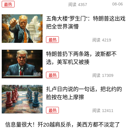
08-06
最热
阅读
4357
五角大楼“罗生门”：特朗普这出戏
把全世界演懵
最热
阅读
4219
特朗普扔下两条路，波斯都不
选，美军机又被揍
最热
阅读
17309
扎卢日内说的一句话，把北约的
脸按在地上摩擦
最热
阅读
12411
信息量很大！歼20越肩反杀，美西方都不淡定了