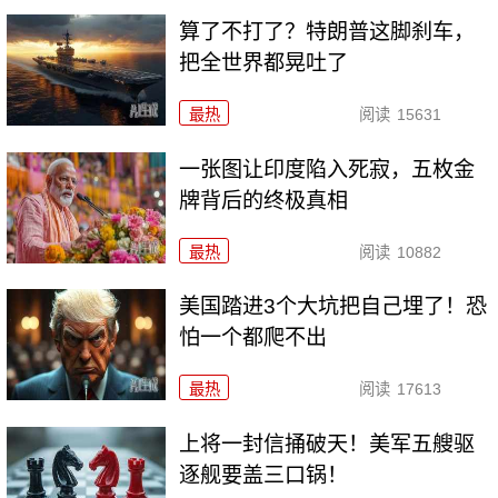
算了不打了？特朗普这脚刹车，
把全世界都晃吐了
最热
阅读
15631
一张图让印度陷入死寂，五枚金
牌背后的终极真相
最热
阅读
10882
美国踏进3个大坑把自己埋了！恐
怕一个都爬不出
最热
阅读
17613
上将一封信捅破天！美军五艘驱
逐舰要盖三口锅！