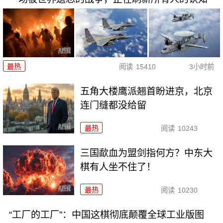
最热
阅读
15410
3小时前
五角大楼鹰派翘首盼进京，北京
连门缝都没给留
最热
阅读
10243
三国歃血为盟剑指何方？中东大
棋有人坐不住了！
最热
阅读
10230
“工厂的工厂”：中国这棋彻底颠覆全球工业版图