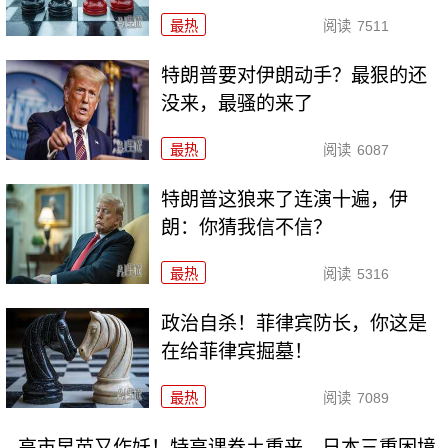
最热
阅读
7511
特朗普要对伊朗动手？最狠的还
没来，最骚的来了
最热
阅读
6087
特朗普这狼来了连演十遍，伊
朗：你猜我信不信？
最热
阅读
5316
政治自杀！菲律宾防长，你这是
在给菲律宾掘墓！
最热
阅读
7089
高市早苗又作妖！特高课卷土重来，日本三重困境