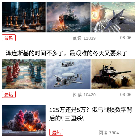
08-06
最热
阅读
11839
泽连斯基的时间不多了，最艰难的冬天又要来了
08-06
最热
阅读
10420
125万还是5万？俄乌战损数字背
后的\"三国杀\"
最热
阅读
7904