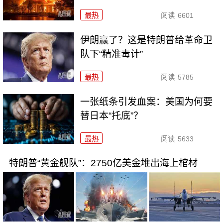
最热
阅读
6601
伊朗赢了？这是特朗普给革命卫
队下“精准毒计”
最热
阅读
5785
一张纸条引发血案：美国为何要
替日本“托底”？
最热
阅读
5633
特朗普“黄金舰队”：2750亿美金堆出海上棺材