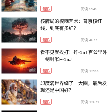
最热
阅读
5945
核牌局的模糊艺术：普京核红
线，到底有多红？
最热
阅读
4677
看不见就挨打！歼-15T百公里外
一剑封喉F-15J
最热
阅读
12955
印度满世界绕了一大圈，最后发
现还是中国好？
最热
阅读
12671