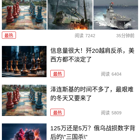
最热
阅读
7242
35分钟前
信息量很大！歼20越肩反杀，美
西方都不淡定了
最热
阅读
6404
泽连斯基的时间不多了，最艰难
的冬天又要来了
最热
阅读
5809
125万还是5万？俄乌战损数字背
后的\"三国杀\"