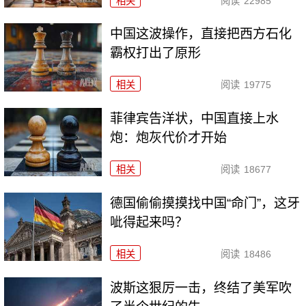
相关
阅读
22985
中国这波操作，直接把西方石化
霸权打出了原形
相关
阅读
19775
菲律宾告洋状，中国直接上水
炮：炮灰代价才开始
相关
阅读
18677
德国偷偷摸摸找中国“命门”，这牙
呲得起来吗？
相关
阅读
18486
波斯这狠厉一击，终结了美军吹