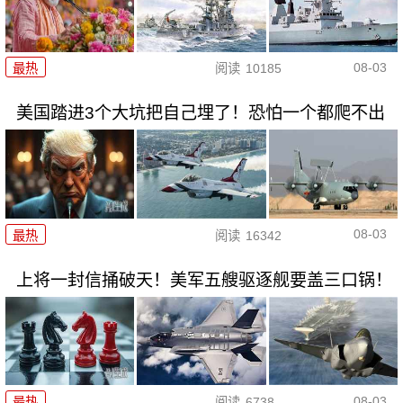
08-03
最热
阅读
10185
美国踏进3个大坑把自己埋了！恐怕一个都爬不出
08-03
最热
阅读
16342
上将一封信捅破天！美军五艘驱逐舰要盖三口锅！
08-03
最热
阅读
6738