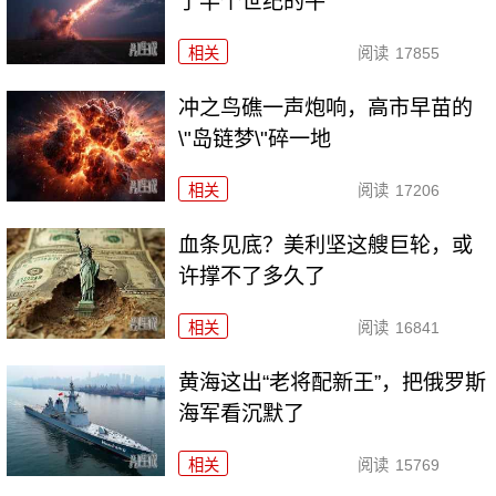
了半个世纪的牛
相关
阅读
17855
冲之鸟礁一声炮响，高市早苗的
\"岛链梦\"碎一地
相关
阅读
17206
血条见底？美利坚这艘巨轮，或
许撑不了多久了
相关
阅读
16841
黄海这出“老将配新王”，把俄罗斯
海军看沉默了
相关
阅读
15769