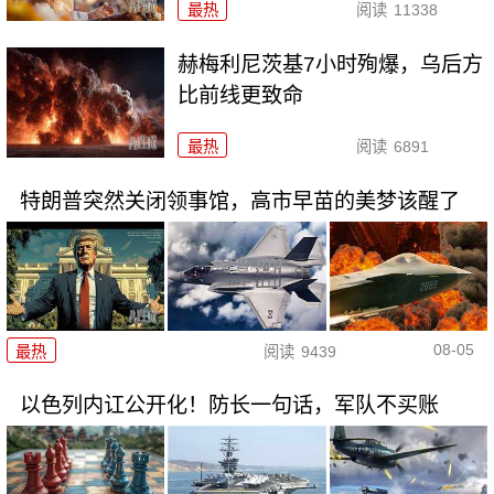
最热
阅读
11338
赫梅利尼茨基7小时殉爆，乌后方
比前线更致命
最热
阅读
6891
特朗普突然关闭领事馆，高市早苗的美梦该醒了
08-05
最热
阅读
9439
以色列内讧公开化！防长一句话，军队不买账