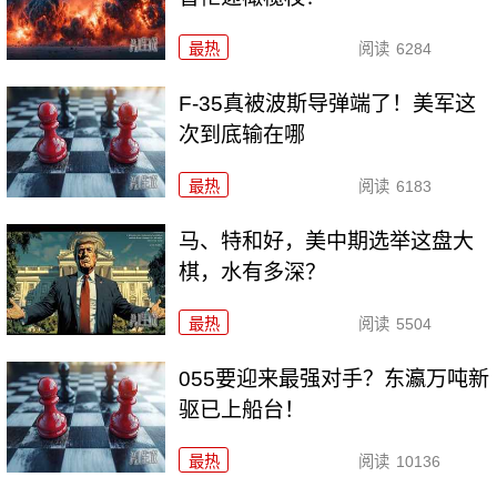
最热
阅读
6284
F-35真被波斯导弹端了！美军这
次到底输在哪
最热
阅读
6183
马、特和好，美中期选举这盘大
棋，水有多深？
最热
阅读
5504
055要迎来最强对手？东瀛万吨新
驱已上船台！
最热
阅读
10136