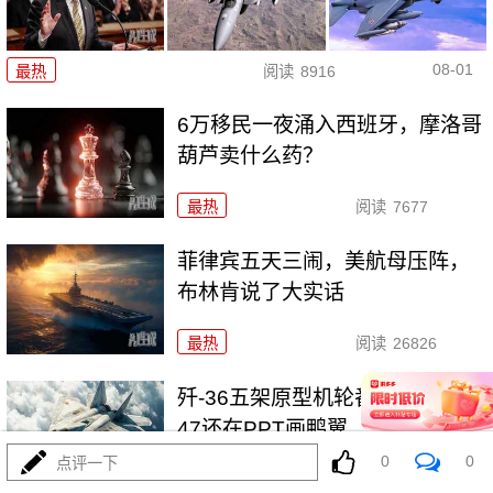
08-01
最热
阅读
8916
6万移民一夜涌入西班牙，摩洛哥
葫芦卖什么药？
最热
阅读
7677
菲律宾五天三闹，美航母压阵，
布林肯说了大实话
最热
阅读
26826
歼-36五架原型机轮番上天，美F-
47还在PPT画鸭翼
0
0
点评一下
最热
阅读
20658