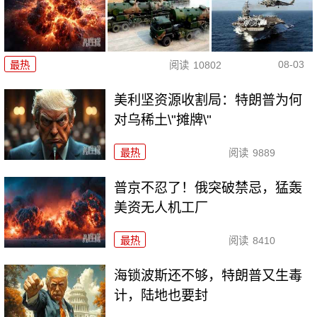
08-03
最热
阅读
10802
美利坚资源收割局：特朗普为何
对乌稀土\"摊牌\"
最热
阅读
9889
普京不忍了！俄突破禁忌，猛轰
美资无人机工厂
最热
阅读
8410
海锁波斯还不够，特朗普又生毒
计，陆地也要封