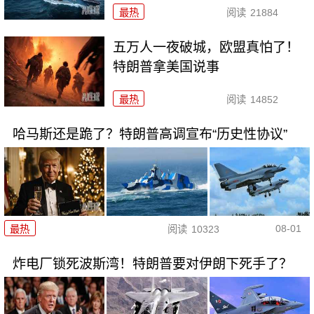
最热
阅读
21884
五万人一夜破城，欧盟真怕了！
特朗普拿美国说事
最热
阅读
14852
哈马斯还是跪了？特朗普高调宣布“历史性协议”
08-01
最热
阅读
10323
炸电厂锁死波斯湾！特朗普要对伊朗下死手了？