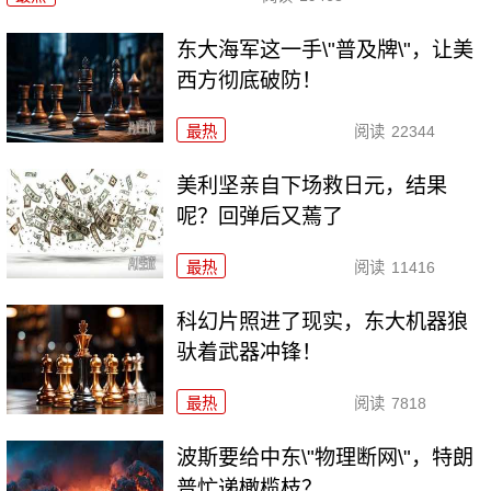
东大海军这一手\"普及牌\"，让美
西方彻底破防！
最热
阅读
22344
美利坚亲自下场救日元，结果
呢？回弹后又蔫了
最热
阅读
11416
科幻片照进了现实，东大机器狼
驮着武器冲锋！
最热
阅读
7818
波斯要给中东\"物理断网\"，特朗
普忙递橄榄枝？