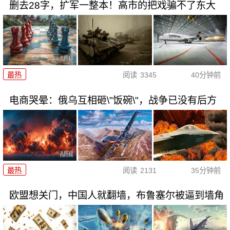
删去28字，扩军一整本！高市的把戏骗不了东大
最热
阅读
3345
40分钟前
电商哭晕：俄乌互相砸\"饭碗\"，战争已没有后方
最热
阅读
2131
35分钟前
欧盟想关门，中国人就翻墙，布鲁塞尔被逼到墙角