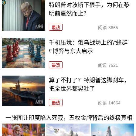
特朗普对波斯下狠手，为何在黎
明前戛然而止？
最热
阅读
3665
千机压境：俄乌战场上的\"蜂群
\"博弈与东大启示
最热
阅读
7521
算了不打了？特朗普这脚刹车，
把全世界都晃吐了
最热
阅读
14664
一张图让印度陷入死寂，五枚金牌背后的终极真相