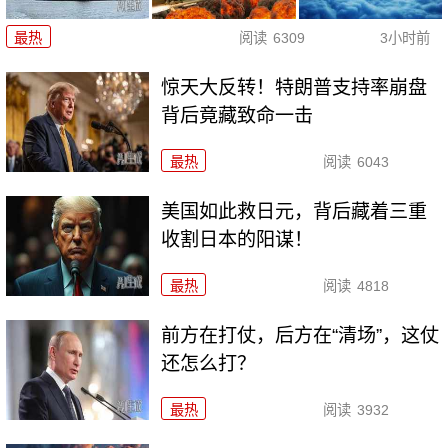
最热
阅读
6309
3小时前
惊天大反转！特朗普支持率崩盘
背后竟藏致命一击
最热
阅读
6043
美国如此救日元，背后藏着三重
收割日本的阳谋！
最热
阅读
4818
前方在打仗，后方在“清场”，这仗
还怎么打？
最热
阅读
3932