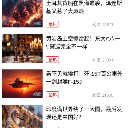
土耳其货船在黑海遭袭，泽连斯
基又惹了大麻烦
最热
阅读
14671
黄岩岛上空惊雷起！东大\"八一
\"警巡完全不一样
最热
阅读
13891
看不见就挨打！歼-15T百公里外
一剑封喉F-15J
最热
阅读
11535
印度满世界绕了一大圈，最后发
现还是中国好？