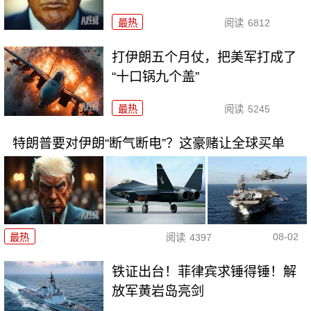
最热
阅读
6812
打伊朗五个月仗，把美军打成了
“十口锅九个盖”
最热
阅读
5245
特朗普要对伊朗“断气断电”？这豪赌让全球买单
08-02
最热
阅读
4397
铁证出台！菲律宾求锤得锤！解
放军黄岩岛亮剑