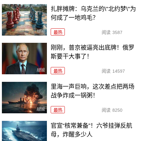
扎胖摊牌：乌克兰的\"北约梦\"为
何成了一地鸡毛？
最热
阅读
3587
刚刚，普京被逼亮出底牌！俄罗
斯要干大事了！
最热
阅读
14597
里海一声巨响，这次差点把两场
战争炸成一锅粥！
最热
阅读
8250
官宣“核常兼备”！六爷挂弹反航
母，炸醒多少人