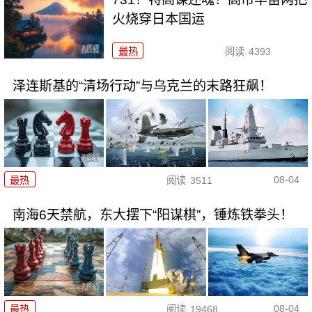
火烧穿日本国运
最热
阅读
4393
泽连斯基的“清场行动”与乌克兰的末路狂飙！
08-04
最热
阅读
3511
南海6天禁航，东大摆下“阳谋棋”，锤炼铁拳头！
08-04
最热
阅读
19468