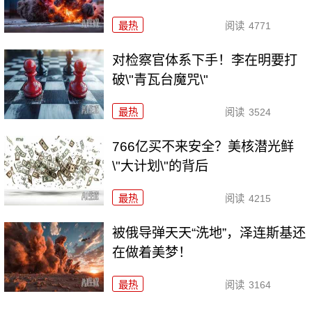
最热
阅读
4771
对检察官体系下手！李在明要打
破\"青瓦台魔咒\"
最热
阅读
3524
766亿买不来安全？美核潜光鲜
\"大计划\"的背后
最热
阅读
4215
被俄导弹天天“洗地”，泽连斯基还
在做着美梦！
最热
阅读
3164