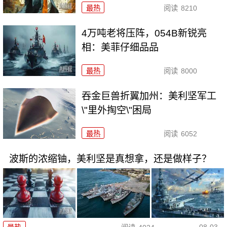
最热
阅读
8210
4万吨老将压阵，054B新锐亮
相：美菲仔细品品
最热
阅读
8000
吞金巨兽折翼加州：美利坚军工
\"里外掏空\"困局
最热
阅读
6052
波斯的浓缩铀，美利坚是真想拿，还是做样子？
08-03