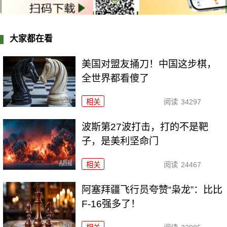
大家都在看
美国对盟友捅刀！中国这步棋，
全世界都看傻了
相关
阅读
34297
波斯第27波打击，打的不是靶
子，是美利坚命门
相关
阅读
24467
阿塞拜疆飞行员夸赞“枭龙”：比比
F-16强多了！