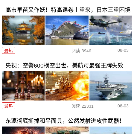
高市早苗又作妖！特高课卷土重来，日本三重困境
08-03
最热
阅读
3946
央视：空警600横空出世，美航母最强王牌失效
08-03
最热
阅读
22331
东瀛彻底撕掉和平面具，公然发射进攻性武器！