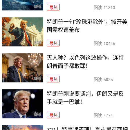
最热
阅读
11313
特朗普一句“珍珠港除外”，撕开美
国霸权遮羞布
最热
阅读
10445
灭人种？以色列这波操作，连特
朗普面子都敢踩！
最热
阅读
5925
特朗普刚说要谈判，伊朗又是反
手就是一巴掌！
最热
阅读
4774
731！特高课还魂！高市早苗两把