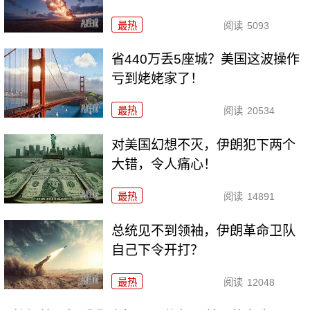
最热
阅读
5093
省440万丢5座城？美国这波操作
亏到姥姥家了！
最热
阅读
20534
对美国幻想不灭，伊朗犯下两个
大错，令人痛心！
最热
阅读
14891
总统见不到领袖，伊朗革命卫队
自己下令开打？
最热
阅读
12048