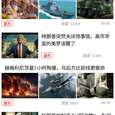
08-05
最热
阅读
13319
特朗普突然关闭领事馆，高市早
苗的美梦该醒了
最热
阅读
11491
赫梅利尼茨基7小时殉爆，乌后方比前线更致命
08-05
最热
阅读
8653