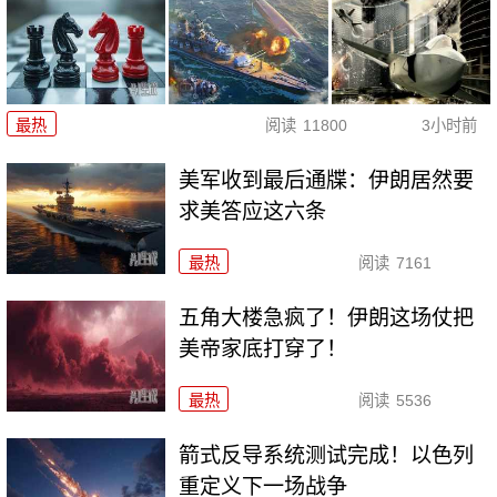
最热
阅读
11800
3小时前
美军收到最后通牒：伊朗居然要
求美答应这六条
最热
阅读
7161
五角大楼急疯了！伊朗这场仗把
美帝家底打穿了！
最热
阅读
5536
箭式反导系统测试完成！以色列
重定义下一场战争