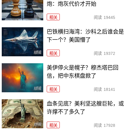
炮：炮灰代价才开始
相关
阅读
19445
巴铁横扫海湾：沙科之后谁会是
下一个？美国懵了
相关
阅读
19372
美伊停火是幌子？穆杰塔巴回
信，把中东棋盘掀了
相关
阅读
18141
血条见底？美利坚这艘巨轮，或
许撑不了多久了
相关
阅读
17928