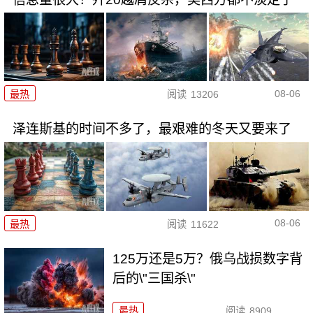
08-06
最热
阅读
13206
泽连斯基的时间不多了，最艰难的冬天又要来了
08-06
最热
阅读
11622
125万还是5万？俄乌战损数字背
后的\"三国杀\"
最热
阅读
8909