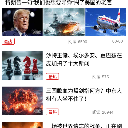
特朗普一句“我们也想要导弹”揭了美国的老底
08-08
最热
阅读
6590
沙特王储、埃尔多安、夏巴兹在
麦加搞了个大新闻
最热
阅读
5751
三国歃血为盟剑指何方？中东大
棋有人坐不住了！
最热
阅读
20944
一场被世界遗忘的战争，正在刷