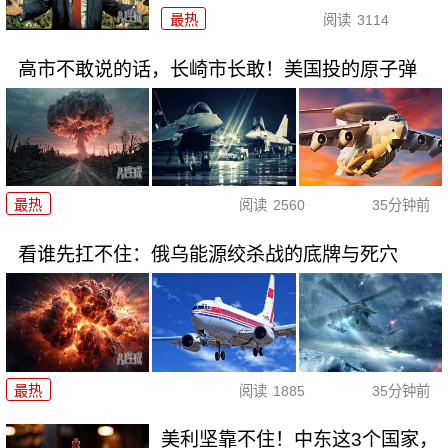
最热
阅读
3114
高市不敢说的话，长崎市长敢！美国投的原子弹
最热
阅读
2560
35分钟前
看谁先扛不住：俄乌能源绞杀战的底牌与死穴
最热
阅读
1885
35分钟前
美利坚靠不住！中东这3个国家，