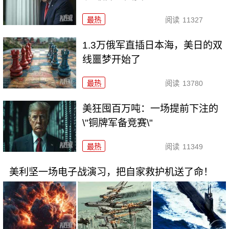
最热
阅读
11327
1.3万俄军直插日本海，美日的双
线噩梦开始了
最热
阅读
13780
美狂囤百万吨：一场提前下注的
\"铜牌军备竞赛\"
最热
阅读
11349
美利坚一场电子战演习，把自家救护机送了命！