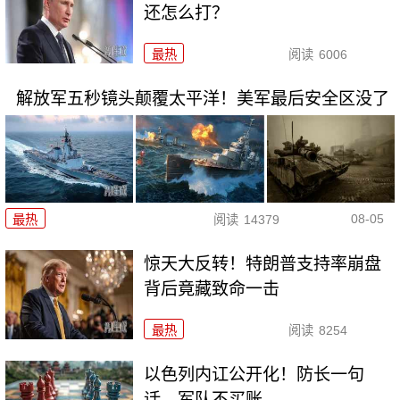
还怎么打？
最热
阅读
6006
解放军五秒镜头颠覆太平洋！美军最后安全区没了
08-05
最热
阅读
14379
惊天大反转！特朗普支持率崩盘
背后竟藏致命一击
最热
阅读
8254
以色列内讧公开化！防长一句
话，军队不买账