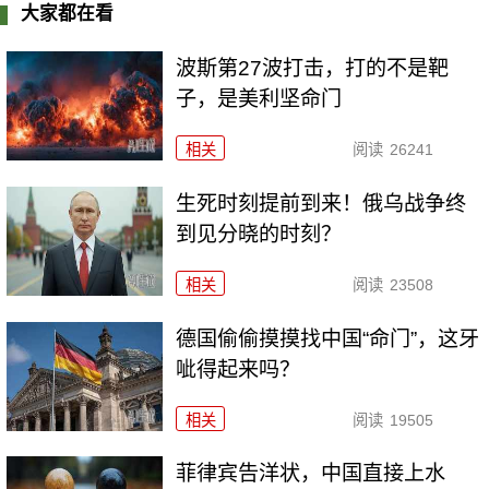
大家都在看
波斯第27波打击，打的不是靶
子，是美利坚命门
相关
阅读
26241
生死时刻提前到来！俄乌战争终
到见分晓的时刻？
相关
阅读
23508
德国偷偷摸摸找中国“命门”，这牙
呲得起来吗？
相关
阅读
19505
菲律宾告洋状，中国直接上水