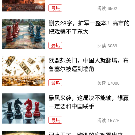
最热
阅读
6502
删去28字，扩军一整本！高市的
把戏骗不了东大
最热
阅读
6039
欧盟想关门，中国人就翻墙，布
鲁塞尔被逼到墙角
最热
阅读
17088
暴风来袭，这局决不能输，想赢
一定要和中国联手
最热
阅读
15776