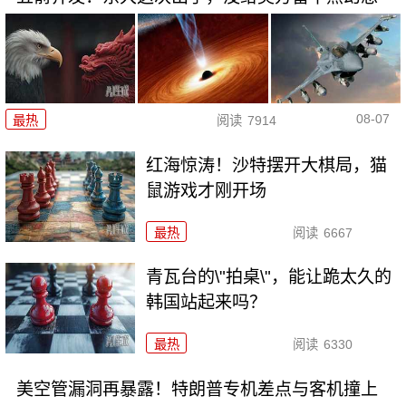
08-07
最热
阅读
7914
红海惊涛！沙特摆开大棋局，猫
鼠游戏才刚开场
最热
阅读
6667
青瓦台的\"拍桌\"，能让跪太久的
韩国站起来吗？
最热
阅读
6330
美空管漏洞再暴露！特朗普专机差点与客机撞上