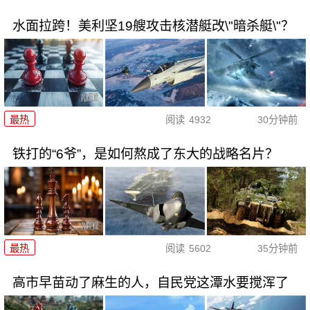
水面拉跨！美利坚19艘攻击核潜艇改\"暗杀艇\"？
最热
阅读
4932
30分钟前
铁打的“6爷”，是如何熬成了东大的战略名片？
最热
阅读
5602
35分钟前
高市早苗动了麻生的人，自民党这潭水要搅浑了