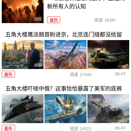
新所有人的认知
最热
阅读
26397
五角大楼鹰派翘首盼进京，北京连门缝都没给留
08-07
最热
阅读
17444
五角大楼吓唬中俄？这事恰恰暴露了美军的底裤
08-07
最热
阅读
14921