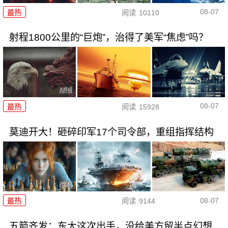
08-07
最热
阅读
10110
射程1800公里的“巨炮”，治得了美军“焦虑”吗？
08-07
最热
阅读
15928
莫迪开大！砸碎印军17个司令部，重组指挥结构
08-07
最热
阅读
9144
五箭齐发：东大这次出手，没给美方留半点幻想