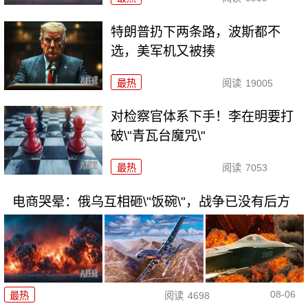
特朗普扔下两条路，波斯都不
选，美军机又被揍
最热
阅读
19005
对检察官体系下手！李在明要打
破\"青瓦台魔咒\"
最热
阅读
7053
电商哭晕：俄乌互相砸\"饭碗\"，战争已没有后方
08-06
最热
阅读
4698