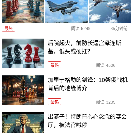
最热
阅读
5249
35分钟前
后院起火，前防长逼宫泽连斯
基，低头或硬扛？
最热
阅读
4506
加里宁格勒的剑锋：10架俄战机
背后的地缘博弈
最热
阅读
3235
出篓子！特朗普心心念念的宴会
厅，被法官喊停