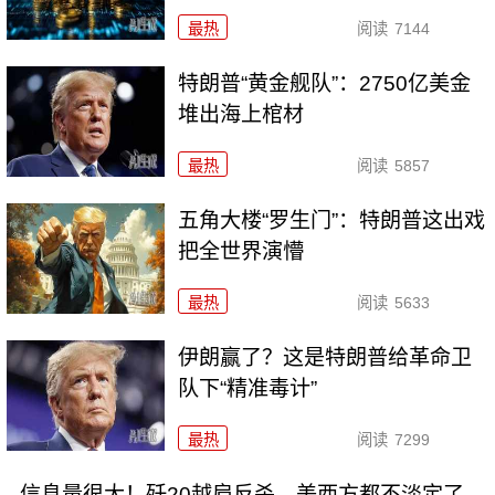
最热
阅读
7144
特朗普“黄金舰队”：2750亿美金
堆出海上棺材
最热
阅读
5857
五角大楼“罗生门”：特朗普这出戏
把全世界演懵
最热
阅读
5633
伊朗赢了？这是特朗普给革命卫
队下“精准毒计”
最热
阅读
7299
信息量很大！歼20越肩反杀，美西方都不淡定了