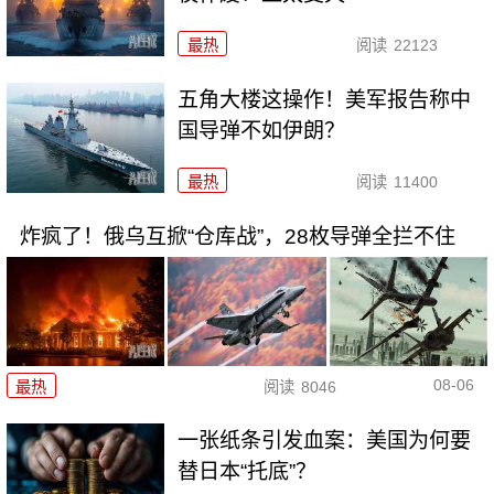
最热
阅读
22123
五角大楼这操作！美军报告称中
国导弹不如伊朗？
最热
阅读
11400
炸疯了！俄乌互掀“仓库战”，28枚导弹全拦不住
08-06
最热
阅读
8046
一张纸条引发血案：美国为何要
替日本“托底”？