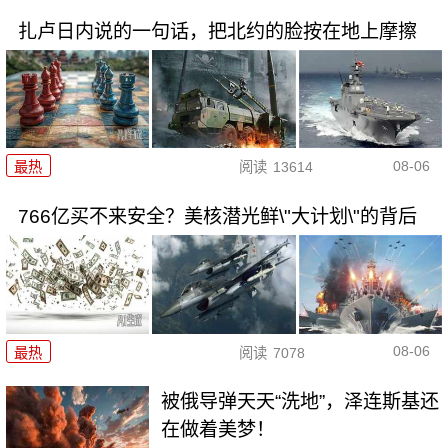
扎卢日内说的一句话，把北约的脸按在地上摩擦
08-06
最热
阅读
13614
766亿买不来安全？美核潜光鲜\"大计划\"的背后
08-06
最热
阅读
7078
被俄导弹天天“洗地”，泽连斯基还
在做着美梦！