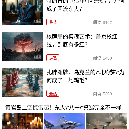
特朗普的制造业\"回流梦\"，为何
成了回流东大？
最热
阅读
8162
核牌局的模糊艺术：普京核红
线，到底有多红？
最热
阅读
5430
扎胖摊牌：乌克兰的\"北约梦\"为
何成了一地鸡毛？
最热
阅读
5209
黄岩岛上空惊雷起！东大\"八一\"警巡完全不一样