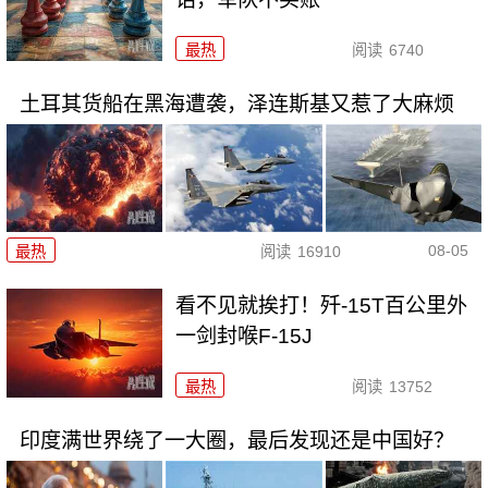
最热
阅读
6740
土耳其货船在黑海遭袭，泽连斯基又惹了大麻烦
08-05
最热
阅读
16910
看不见就挨打！歼-15T百公里外
一剑封喉F-15J
最热
阅读
13752
印度满世界绕了一大圈，最后发现还是中国好？