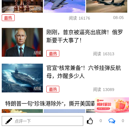
08-05
最热
阅读
16176
刚刚，普京被逼亮出底牌！俄罗
斯要干大事了！
最热
阅读
16313
官宣“核常兼备”！六爷挂弹反航
母，炸醒多少人
最热
阅读
13089
特朗普一句“珍珠港除外”，撕开美国霸权遮羞布
0
0
点评一下