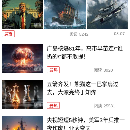
08-07
最热
阅读
5242
广岛核爆81年，高市早苗连\"谁
扔的\"都不敢提！
最热
阅读
3920
五箭齐发！熊猫这一巴掌扇过
去，大漂亮终于知疼
最热
阅读
25531
央视短短5秒钟，美军3年兵推一
夜作废！亚太变天