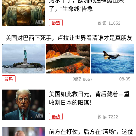
河水干了，欧洲的底裤露出来
了，“生命线”告急
最热
阅读
11652
美国对巴西下死手，卢拉让世界看清谁才是真朋友
08-05
最热
阅读
8657
美国如此救日元，背后藏着三重
收割日本的阳谋！
最热
阅读
7222
前方在打仗，后方在“清场”，这仗