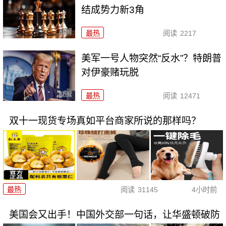
结成势力新3角
最热
阅读
2217
美军一号人物突然“反水”？特朗普
对伊豪赌玩脱
最热
阅读
12471
双十一现货专场真如平台商家所说的那样吗？
最热
阅读
31145
4小时前
美国会又出手！中国外交部一句话，让华盛顿破防