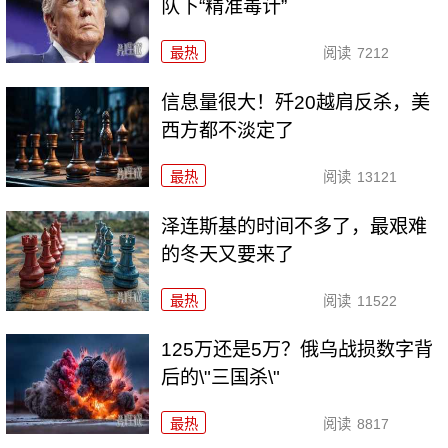
队下“精准毒计”
最热
阅读
7212
信息量很大！歼20越肩反杀，美
西方都不淡定了
最热
阅读
13121
泽连斯基的时间不多了，最艰难
的冬天又要来了
最热
阅读
11522
125万还是5万？俄乌战损数字背
后的\"三国杀\"
最热
阅读
8817