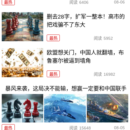
08-06
最热
阅读
6406
删去28字，扩军一整本！高市的
把戏骗不了东大
最热
阅读
5952
欧盟想关门，中国人就翻墙，布
鲁塞尔被逼到墙角
最热
阅读
16982
暴风来袭，这局决不能输，想赢一定要和中国联手
08-05
最热
阅读
15648