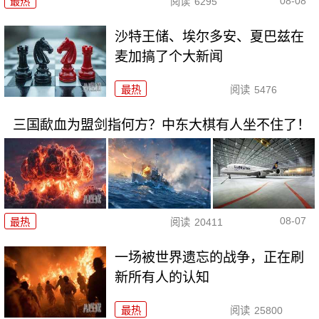
08-08
最热
阅读
6295
沙特王储、埃尔多安、夏巴兹在
麦加搞了个大新闻
最热
阅读
5476
三国歃血为盟剑指何方？中东大棋有人坐不住了！
08-07
最热
阅读
20411
一场被世界遗忘的战争，正在刷
新所有人的认知
最热
阅读
25800