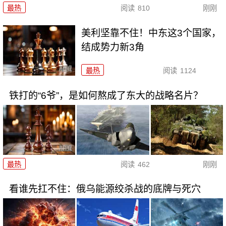
最热
阅读
810
刚刚
美利坚靠不住！中东这3个国家，
结成势力新3角
最热
阅读
1124
铁打的“6爷”，是如何熬成了东大的战略名片？
最热
阅读
462
刚刚
看谁先扛不住：俄乌能源绞杀战的底牌与死穴