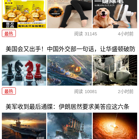
最热
阅读
31145
4小时前
美国会又出手！中国外交部一句话，让华盛顿破防
最热
阅读
10081
2小时前
美军收到最后通牒：伊朗居然要求美答应这六条