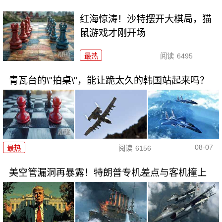
红海惊涛！沙特摆开大棋局，猫
鼠游戏才刚开场
最热
阅读
6495
青瓦台的\"拍桌\"，能让跪太久的韩国站起来吗？
08-07
最热
阅读
6156
美空管漏洞再暴露！特朗普专机差点与客机撞上