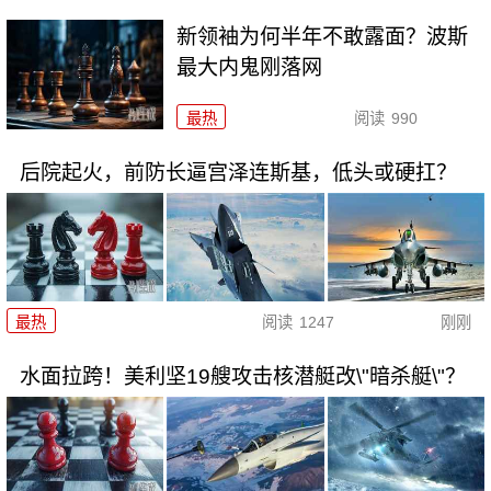
新领袖为何半年不敢露面？波斯
最大内鬼刚落网
最热
阅读
990
后院起火，前防长逼宫泽连斯基，低头或硬扛？
最热
阅读
1247
刚刚
水面拉跨！美利坚19艘攻击核潜艇改\"暗杀艇\"？