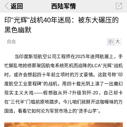
返回
西陆军情
印"光辉"战机40年迷局：被东大碾压的
黑色幽默
小
大
自由
当印度斯坦航空公司工程师在2025年迪拜航展上，手
忙脚乱地抢修那架因航电系统死机而迫降的LCA"光辉"战机
时，或许会想起四十年前立项时的万丈豪情。这款号称"印
度航空工业里程碑"的战机，用四十载光阴上演了一出魔幻
现实主义大戏——假想敌从歼-7升级到歼-20，自己却卡
在"三代半"门槛前原地踏步。今儿咱们就掰开这咖喱味的万
国造，看看它如何沦为军贸市场上的"烫手山芋"。