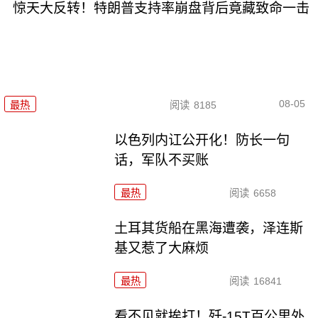
惊天大反转！特朗普支持率崩盘背后竟藏致命一击
08-05
最热
阅读
8185
以色列内讧公开化！防长一句
话，军队不买账
最热
阅读
6658
土耳其货船在黑海遭袭，泽连斯
基又惹了大麻烦
最热
阅读
16841
看不见就挨打！歼-15T百公里外