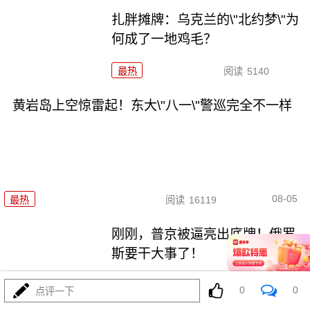
扎胖摊牌：乌克兰的\"北约梦\"为
何成了一地鸡毛？
最热
阅读
5140
黄岩岛上空惊雷起！东大\"八一\"警巡完全不一样
08-05
最热
阅读
16119
刚刚，普京被逼亮出底牌！俄罗
斯要干大事了！
最热
阅读
16244
0
0
点评一下