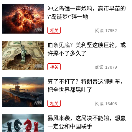
冲之鸟礁一声炮响，高市早苗的
\"岛链梦\"碎一地
相关
阅读
17952
血条见底？美利坚这艘巨轮，或
许撑不了多久了
相关
阅读
17879
算了不打了？特朗普这脚刹车，
把全世界都晃吐了
相关
阅读
16408
暴风来袭，这局决不能输，想赢
一定要和中国联手