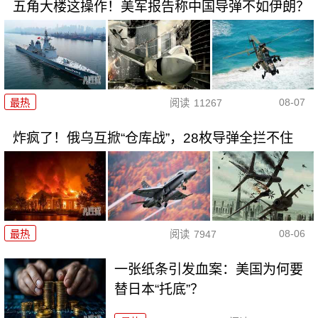
五角大楼这操作！美军报告称中国导弹不如伊朗？
08-07
最热
阅读
11267
炸疯了！俄乌互掀“仓库战”，28枚导弹全拦不住
08-06
最热
阅读
7947
一张纸条引发血案：美国为何要
替日本“托底”？