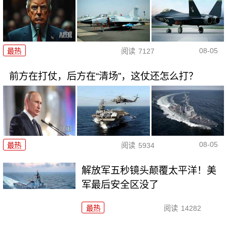
08-05
最热
阅读
7127
前方在打仗，后方在“清场”，这仗还怎么打？
08-05
最热
阅读
5934
解放军五秒镜头颠覆太平洋！美
军最后安全区没了
最热
阅读
14282