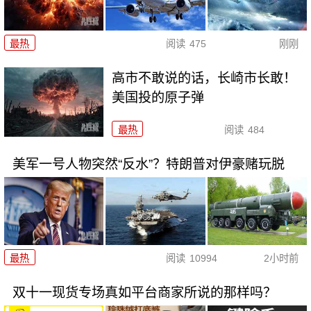
最热
阅读
475
刚刚
高市不敢说的话，长崎市长敢！
美国投的原子弹
最热
阅读
484
美军一号人物突然“反水”？特朗普对伊豪赌玩脱
最热
阅读
10994
2小时前
双十一现货专场真如平台商家所说的那样吗？