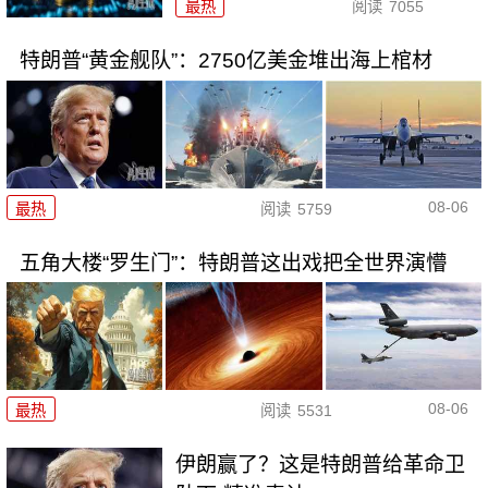
最热
阅读
7055
特朗普“黄金舰队”：2750亿美金堆出海上棺材
08-06
最热
阅读
5759
五角大楼“罗生门”：特朗普这出戏把全世界演懵
08-06
最热
阅读
5531
伊朗赢了？这是特朗普给革命卫