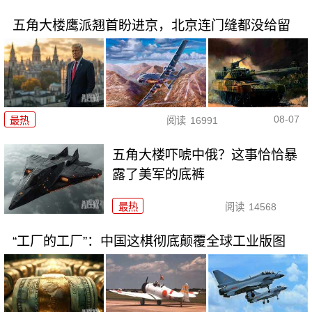
五角大楼鹰派翘首盼进京，北京连门缝都没给留
08-07
最热
阅读
16991
五角大楼吓唬中俄？这事恰恰暴
露了美军的底裤
最热
阅读
14568
“工厂的工厂”：中国这棋彻底颠覆全球工业版图