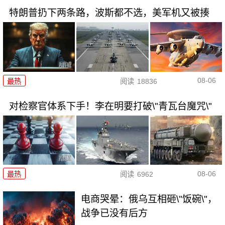
特朗普扔下两条路，波斯都不选，美军机又被揍
08-06
最热
阅读
18836
对检察官体系下手！李在明要打破\"青瓦台魔咒\"
08-06
最热
阅读
6962
电商哭晕：俄乌互相砸\"饭碗\"，
战争已没有后方