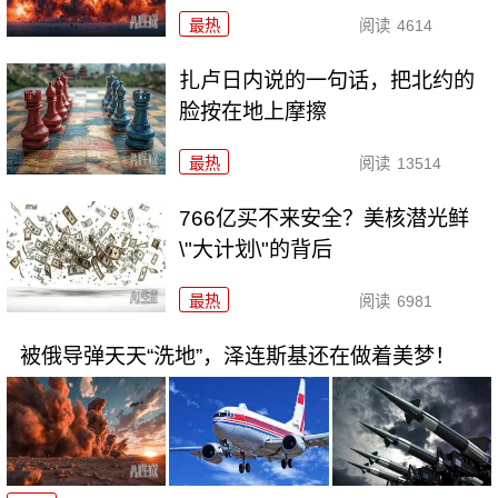
最热
阅读
4614
扎卢日内说的一句话，把北约的
脸按在地上摩擦
最热
阅读
13514
766亿买不来安全？美核潜光鲜
\"大计划\"的背后
最热
阅读
6981
被俄导弹天天“洗地”，泽连斯基还在做着美梦！