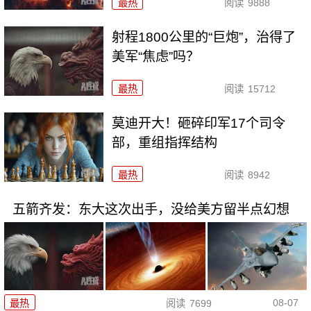
最热
阅读
9888
射程1800公里的“巨炮”，治得了
美军“焦虑”吗？
最热
阅读
15712
莫迪开大！砸碎印军17个司令
部，重组指挥结构
最热
阅读
8942
五箭齐发：东大这次出手，没给美方留半点幻想
08-07
最热
阅读
7699