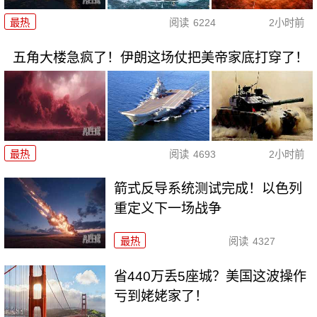
最热
阅读
6224
2小时前
五角大楼急疯了！伊朗这场仗把美帝家底打穿了！
最热
阅读
4693
2小时前
箭式反导系统测试完成！以色列
重定义下一场战争
最热
阅读
4327
省440万丢5座城？美国这波操作
亏到姥姥家了！