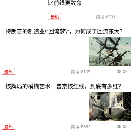
比前线更致命
最热
阅读
8591
特朗普的制造业\"回流梦\"，为何成了回流东大？
08-05
最热
阅读
8105
核牌局的模糊艺术：普京核红线，到底有多红？
08-05
最热
阅读
5382