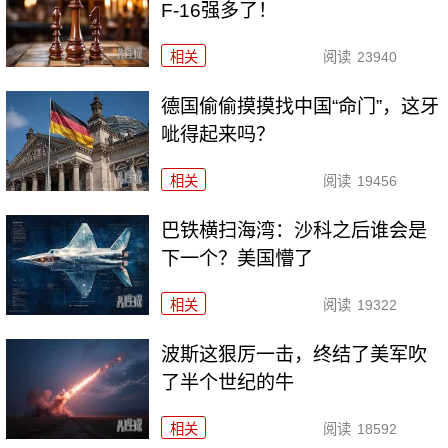
F-16强多了！
相关
阅读
23940
德国偷偷摸摸找中国“命门”，这牙
呲得起来吗？
相关
阅读
19456
巴铁横扫海湾：沙科之后谁会是
下一个？美国懵了
相关
阅读
19322
波斯这狠厉一击，终结了美军吹
了半个世纪的牛
相关
阅读
18592