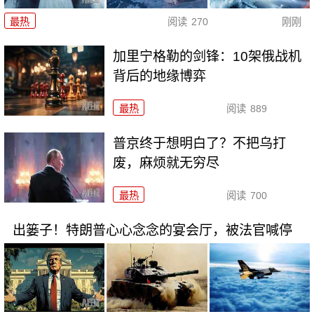
最热
阅读
270
刚刚
加里宁格勒的剑锋：10架俄战机
背后的地缘博弈
最热
阅读
889
普京终于想明白了？不把乌打
废，麻烦就无穷尽
最热
阅读
700
出篓子！特朗普心心念念的宴会厅，被法官喊停