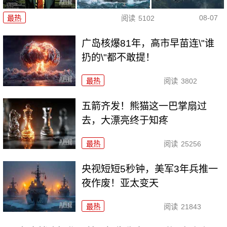
08-07
最热
阅读
5102
广岛核爆81年，高市早苗连\"谁
扔的\"都不敢提！
最热
阅读
3802
五箭齐发！熊猫这一巴掌扇过
去，大漂亮终于知疼
最热
阅读
25256
央视短短5秒钟，美军3年兵推一
夜作废！亚太变天
最热
阅读
21843