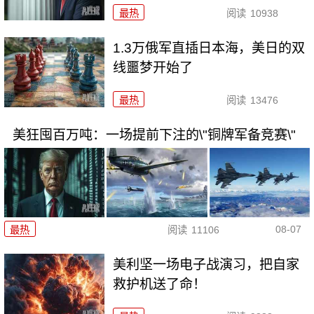
最热
阅读
10938
1.3万俄军直插日本海，美日的双
线噩梦开始了
最热
阅读
13476
美狂囤百万吨：一场提前下注的\"铜牌军备竞赛\"
08-07
最热
阅读
11106
美利坚一场电子战演习，把自家
救护机送了命！