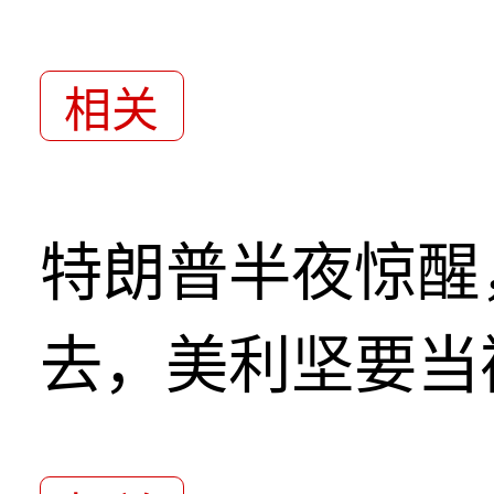
相关
特朗普半夜惊醒
去，美利坚要当