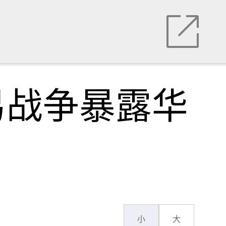
易战争暴露华
小
大