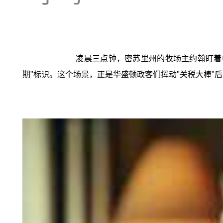
凌晨三点钟，密苏里州的牧场主约翰盯着
期"标识。这个场景，正是华盛顿政客们挥动"关税大棒"