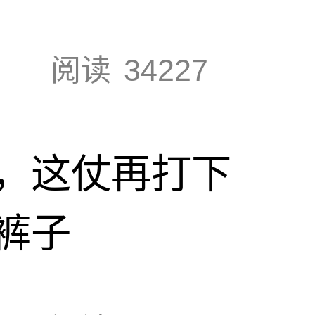
阅读
34227
，这仗再打下
裤子