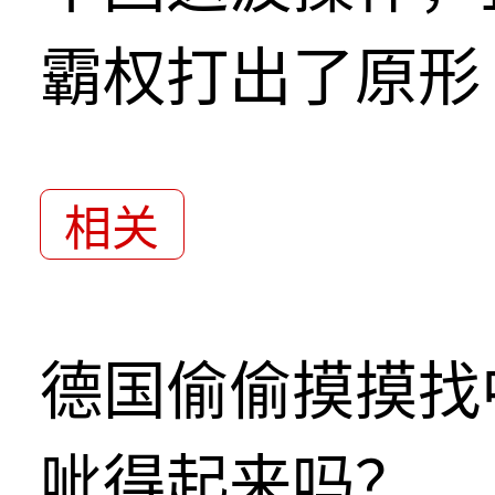
霸权打出了原形
相关
德国偷偷摸摸找
呲得起来吗？