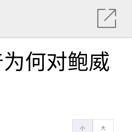
普为何对鲍威
小
大