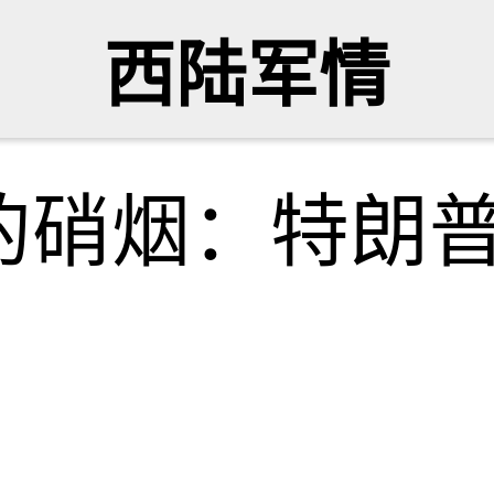
西陆军情
的硝烟：特朗