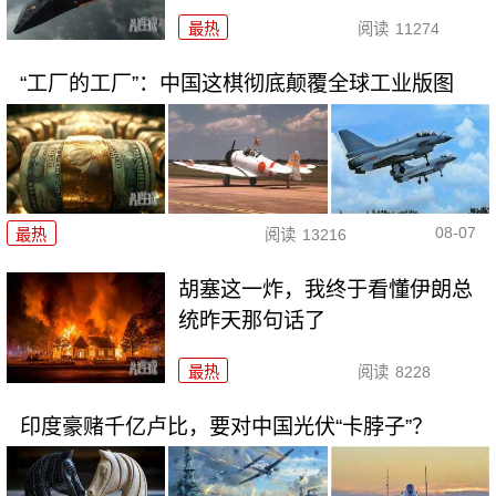
最热
阅读
11274
“工厂的工厂”：中国这棋彻底颠覆全球工业版图
08-07
最热
阅读
13216
胡塞这一炸，我终于看懂伊朗总
统昨天那句话了
最热
阅读
8228
印度豪赌千亿卢比，要对中国光伏“卡脖子”？