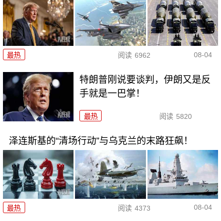
08-04
最热
阅读
6962
特朗普刚说要谈判，伊朗又是反
手就是一巴掌！
最热
阅读
5820
泽连斯基的“清场行动”与乌克兰的末路狂飙！
08-04
最热
阅读
4373