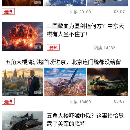
08-07
最热
阅读
20160
三国歃血为盟剑指何方？中东大
棋有人坐不住了！
最热
阅读
14283
五角大楼鹰派翘首盼进京，北京连门缝都没给留
08-07
最热
阅读
13469
五角大楼吓唬中俄？这事恰恰暴
露了美军的底裤