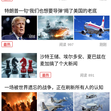
特朗普一句“我们也想要导弹”揭了美国的老底
最热
阅读
997
刚刚
沙特王储、埃尔多安、夏巴兹在
麦加搞了个大新闻
最热
阅读
891
一场被世界遗忘的战争，正在刷新所有人的认知