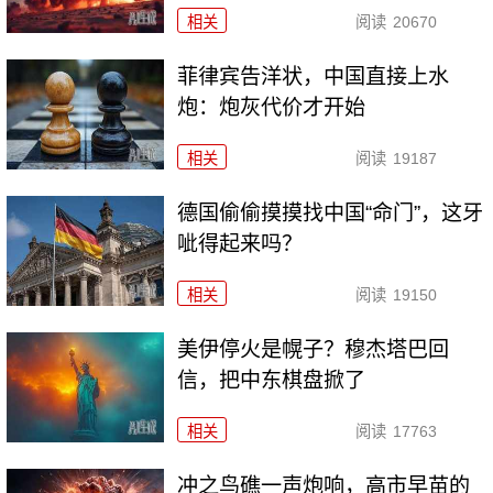
相关
阅读
20670
菲律宾告洋状，中国直接上水
炮：炮灰代价才开始
相关
阅读
19187
德国偷偷摸摸找中国“命门”，这牙
呲得起来吗？
相关
阅读
19150
美伊停火是幌子？穆杰塔巴回
信，把中东棋盘掀了
相关
阅读
17763
冲之鸟礁一声炮响，高市早苗的