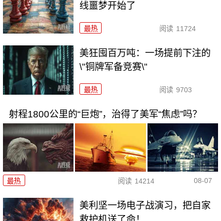
线噩梦开始了
最热
阅读
11724
美狂囤百万吨：一场提前下注的
\"铜牌军备竞赛\"
最热
阅读
9703
射程1800公里的“巨炮”，治得了美军“焦虑”吗？
08-07
最热
阅读
14214
美利坚一场电子战演习，把自家
救护机送了命！