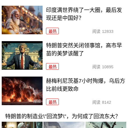
印度满世界绕了一大圈，最后发
现还是中国好？
最热
阅读
12833
特朗普突然关闭领事馆，高市早
苗的美梦该醒了
最热
阅读
10895
赫梅利尼茨基7小时殉爆，乌后方
比前线更致命
最热
阅读
8142
特朗普的制造业\"回流梦\"，为何成了回流东大？