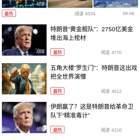
08-06
最热
阅读
6034
特朗普“黄金舰队”：2750亿美金
堆出海上棺材
最热
阅读
4770
五角大楼“罗生门”：特朗普这出戏
把全世界演懵
最热
阅读
4612
伊朗赢了？这是特朗普给革命卫
队下“精准毒计”
最热
阅读
6210