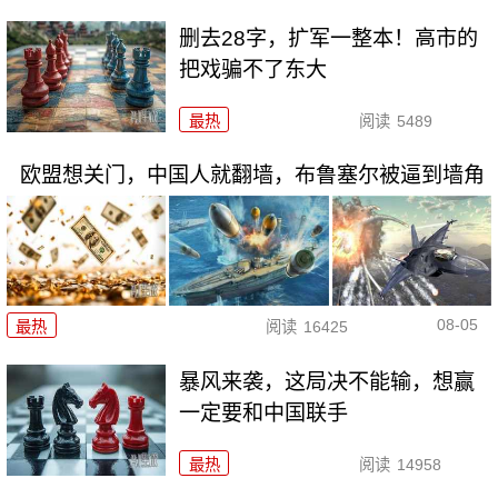
删去28字，扩军一整本！高市的
把戏骗不了东大
最热
阅读
5489
欧盟想关门，中国人就翻墙，布鲁塞尔被逼到墙角
08-05
最热
阅读
16425
暴风来袭，这局决不能输，想赢
一定要和中国联手
最热
阅读
14958