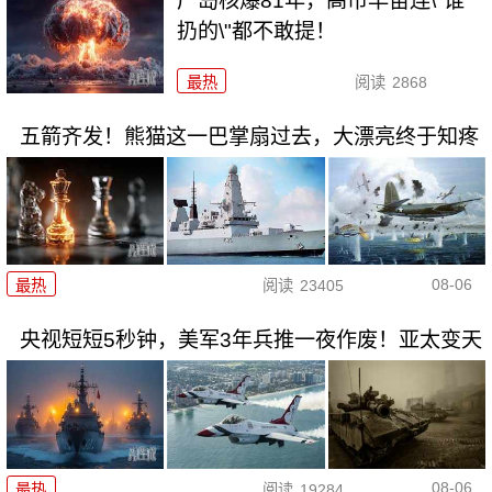
广岛核爆81年，高市早苗连\"谁
扔的\"都不敢提！
最热
阅读
2868
五箭齐发！熊猫这一巴掌扇过去，大漂亮终于知疼
08-06
最热
阅读
23405
央视短短5秒钟，美军3年兵推一夜作废！亚太变天
08-06
最热
阅读
19284