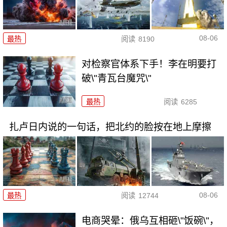
08-06
最热
阅读
8190
对检察官体系下手！李在明要打
破\"青瓦台魔咒\"
最热
阅读
6285
扎卢日内说的一句话，把北约的脸按在地上摩擦
08-06
最热
阅读
12744
电商哭晕：俄乌互相砸\"饭碗\"，