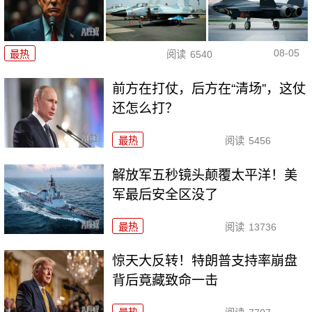
08-05
最热
阅读
6540
前方在打仗，后方在“清场”，这仗
还怎么打？
最热
阅读
5456
解放军五秒镜头颠覆太平洋！美
军最后安全区没了
最热
阅读
13736
惊天大反转！特朗普支持率崩盘
背后竟藏致命一击