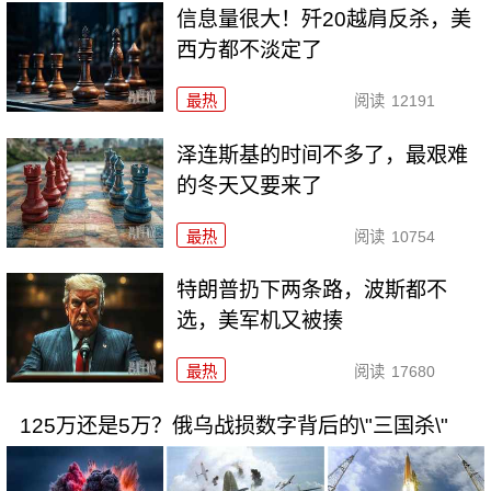
信息量很大！歼20越肩反杀，美
西方都不淡定了
最热
阅读
12191
泽连斯基的时间不多了，最艰难
的冬天又要来了
最热
阅读
10754
特朗普扔下两条路，波斯都不
选，美军机又被揍
最热
阅读
17680
125万还是5万？俄乌战损数字背后的\"三国杀\"