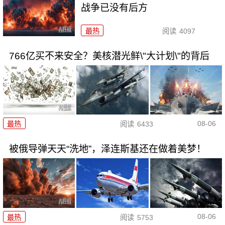
战争已没有后方
最热
阅读
4097
766亿买不来安全？美核潜光鲜\"大计划\"的背后
08-06
最热
阅读
6433
被俄导弹天天“洗地”，泽连斯基还在做着美梦！
08-06
最热
阅读
5753