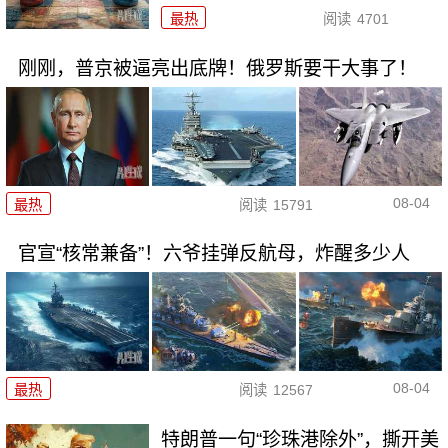
最热
阅读
4701
刚刚，普京被逼亮出底牌！俄罗斯要干大事了！
08-04
最热
阅读
15791
官宣“核常兼备”！六爷挂弹反航母，炸醒多少人
08-04
最热
阅读
12567
特朗普一句“珍珠港除外”，撕开美