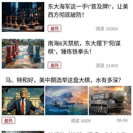
东大海军这一手\"普及牌\"，让美
西方彻底破防！
最热
阅读
24304
南海6天禁航，东大摆下“阳谋
棋”，锤炼铁拳头！
最热
阅读
21404
马、特和好，美中期选举这盘大棋，水有多深？
08-04
最热
阅读
6409