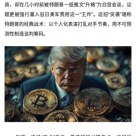
商，却在几小时前被特朗普一纸推文“升格”为白宫会谈，议
题更被强行塞入驻日美军费用这一“王炸”。这招“突袭”堪称
特朗普的经典战术：以个人化表演打乱对手节奏，用不可预
测性制造谈判筹码。