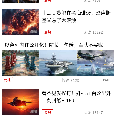
最热
阅读
7707
土耳其货船在黑海遭袭，泽连斯
基又惹了大麻烦
最热
阅读
16292
以色列内讧公开化！防长一句话，军队不买账
08-05
最热
阅读
6123
看不见就挨打！歼-15T百公里外
一剑封喉F-15J
最热
阅读
13147