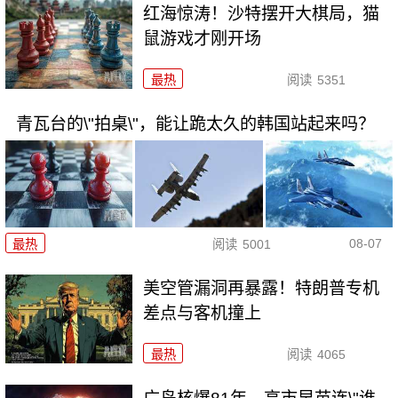
红海惊涛！沙特摆开大棋局，猫
鼠游戏才刚开场
最热
阅读
5351
青瓦台的\"拍桌\"，能让跪太久的韩国站起来吗？
08-07
最热
阅读
5001
美空管漏洞再暴露！特朗普专机
差点与客机撞上
最热
阅读
4065