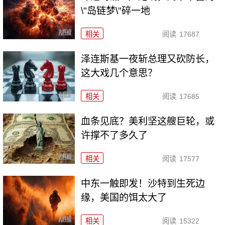
\"岛链梦\"碎一地
相关
阅读
17687
泽连斯基一夜斩总理又砍防长，
这大戏几个意思？
相关
阅读
17685
血条见底？美利坚这艘巨轮，或
许撑不了多久了
相关
阅读
17577
中东一触即发！沙特到生死边
缘，美国的饵太大了
相关
阅读
15322