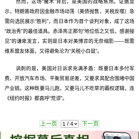
然而，这场“魔术”背后，是美国的战略焦虑。证据显
示，特朗普政府因金融市场动荡（美债抛售、关税反噬）急
需向选民展示“胜利”，而日本作为首个谈判对象，成了这场
“政治秀”的最佳道具。赤泽亮正那句“地位低之又低，感谢接
见”的谦卑发言，实则是日本对美博弈的无奈缩影——既需
维系盟友体面，又得避免沦为“关税小白鼠”。
讽刺的是，美国对日诉求充满矛盾：既要日本多付军
费、开放汽车市场、平衡贸易逆差，又要求其配合围堵中国
产业链。这种既要马儿跑，又要马儿不吃草的霸权逻辑，连
《纽约时报》都直呼“荒谬”。
上一页
下一页