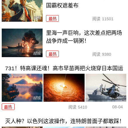
国霸权遮羞布
最热
阅读
11501
里海一声巨响，这次差点把两场
战争炸成一锅粥！
最热
阅读
9380
731！特高课还魂！高市早苗两把火烧穿日本国运
08-04
最热
阅读
5410
灭人种？以色列这波操作，连特朗普面子都敢踩！