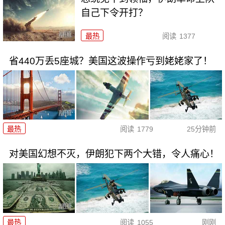
自己下令开打？
最热
阅读
1377
省440万丢5座城？美国这波操作亏到姥姥家了！
最热
阅读
1779
25分钟前
对美国幻想不灭，伊朗犯下两个大错，令人痛心！
最热
阅读
1055
刚刚