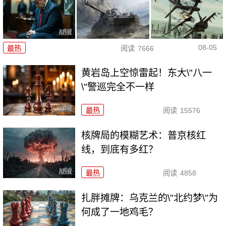
08-05
最热
阅读
7666
黄岩岛上空惊雷起！东大\"八一
\"警巡完全不一样
最热
阅读
15576
核牌局的模糊艺术：普京核红
线，到底有多红？
最热
阅读
4858
扎胖摊牌：乌克兰的\"北约梦\"为
何成了一地鸡毛？