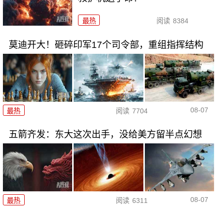
最热
阅读
8384
莫迪开大！砸碎印军17个司令部，重组指挥结构
08-07
最热
阅读
7704
五箭齐发：东大这次出手，没给美方留半点幻想
08-07
最热
阅读
6311