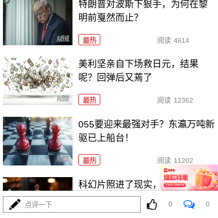
特朗普对波斯下狠手，为何在黎
明前戛然而止？
最热
阅读
4614
美利坚亲自下场救日元，结果
呢？回弹后又蔫了
最热
阅读
12362
055要迎来最强对手？东瀛万吨新
驱已上船台！
最热
阅读
11202
科幻片照进了现实，东大机器狼
驮着武器冲锋！
0
0
点评一下