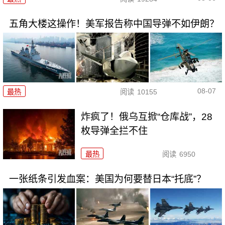
五角大楼这操作！美军报告称中国导弹不如伊朗？
08-07
最热
阅读
10155
炸疯了！俄乌互掀“仓库战”，28
枚导弹全拦不住
最热
阅读
6950
一张纸条引发血案：美国为何要替日本“托底”？