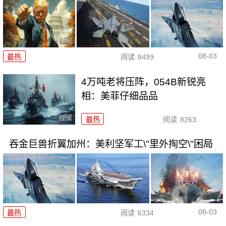
08-03
最热
阅读
8499
4万吨老将压阵，054B新锐亮
相：美菲仔细品品
最热
阅读
8263
吞金巨兽折翼加州：美利坚军工\"里外掏空\"困局
08-03
最热
阅读
6334