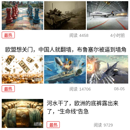
最热
阅读
4458
4小时前
欧盟想关门，中国人就翻墙，布鲁塞尔被逼到墙角
08-05
最热
阅读
14706
河水干了，欧洲的底裤露出来
了，“生命线”告急
最热
阅读
9729