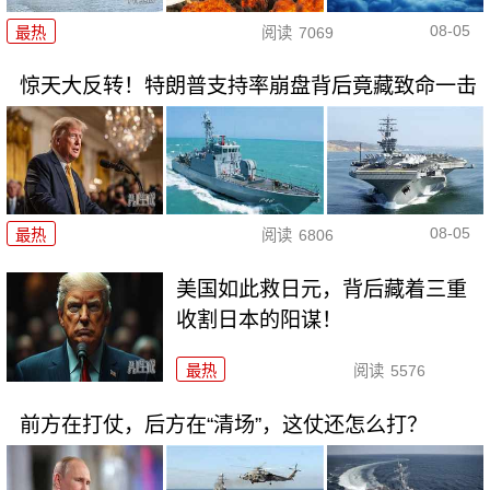
08-05
最热
阅读
7069
惊天大反转！特朗普支持率崩盘背后竟藏致命一击
08-05
最热
阅读
6806
美国如此救日元，背后藏着三重
收割日本的阳谋！
最热
阅读
5576
前方在打仗，后方在“清场”，这仗还怎么打？