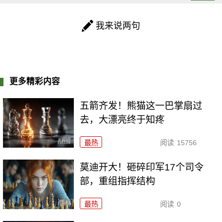
我来说两句
更多精彩内容
五箭齐发！熊猫这一巴掌扇过
去，大漂亮终于知疼
最热
阅读
15756
莫迪开大！砸碎印军17个司令
部，重组指挥结构
最热
阅读
0