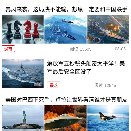
暴风来袭，这局决不能输，想赢一定要和中国联手
08-05
最热
阅读
13505
解放军五秒镜头颠覆太平洋！美
军最后安全区没了
最热
阅读
12545
美国对巴西下死手，卢拉让世界看清谁才是真朋友