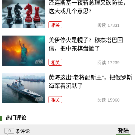
泽连斯基一夜斩总理又砍防长，
这大戏几个意思？
相关
阅读
17331
美伊停火是幌子？穆杰塔巴回
信，把中东棋盘掀了
相关
阅读
17239
黄海这出“老将配新王”，把俄罗斯
海军看沉默了
相关
阅读
15960
热门评论
登陆
0
条评论