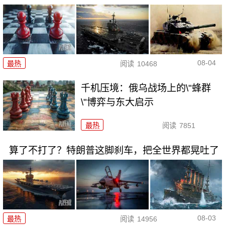
08-04
最热
阅读
10468
千机压境：俄乌战场上的\"蜂群
\"博弈与东大启示
最热
阅读
7851
算了不打了？特朗普这脚刹车，把全世界都晃吐了
08-03
最热
阅读
14956