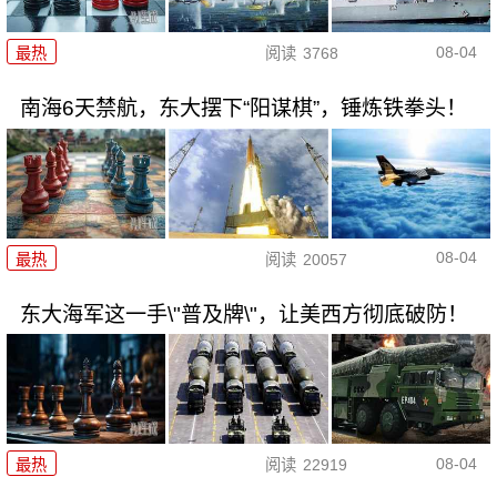
08-04
最热
阅读
3768
南海6天禁航，东大摆下“阳谋棋”，锤炼铁拳头！
08-04
最热
阅读
20057
东大海军这一手\"普及牌\"，让美西方彻底破防！
08-04
最热
阅读
22919