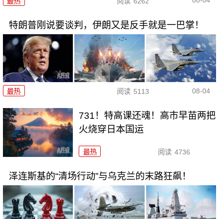
08-04
最热
阅读
6262
特朗普刚说要谈判，伊朗又是反手就是一巴掌！
08-04
最热
阅读
5113
731！特高课还魂！高市早苗两把
火烧穿日本国运
最热
阅读
4736
泽连斯基的“清场行动”与乌克兰的末路狂飙！