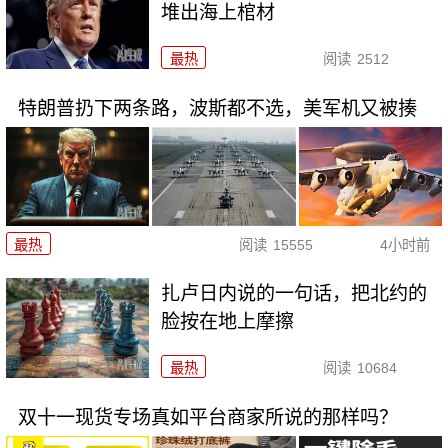
堆出海上棺材
最热
阅读
2512
特朗普扔下两条路，波斯都不选，美军机又被揍
最热
阅读
15555
4小时前
扎卢日内说的一句话，把北约的
脸按在地上摩擦
最热
阅读
10684
双十一现货专场真如平台商家所说的那样吗？