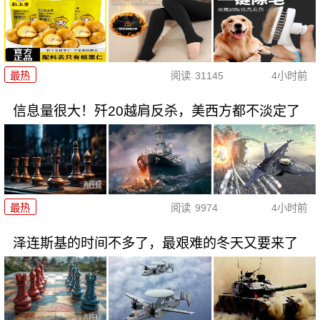
最热
阅读
31145
4小时前
信息量很大！歼20越肩反杀，美西方都不淡定了
最热
阅读
9974
4小时前
泽连斯基的时间不多了，最艰难的冬天又要来了