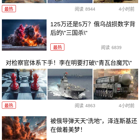
最热
阅读
8944
4小时前
125万还是5万？俄乌战损数字背
后的\"三国杀\"
最热
阅读
6839
对检察官体系下手！李在明要打破\"青瓦台魔咒\"
最热
阅读
4863
4小时前
被俄导弹天天“洗地”，泽连斯基还
在做着美梦！