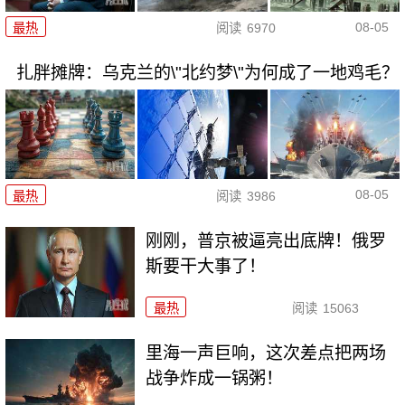
08-05
最热
阅读
6970
扎胖摊牌：乌克兰的\"北约梦\"为何成了一地鸡毛？
08-05
最热
阅读
3986
刚刚，普京被逼亮出底牌！俄罗
斯要干大事了！
最热
阅读
15063
里海一声巨响，这次差点把两场
战争炸成一锅粥！