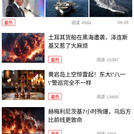
08-05
最热
阅读
4566
土耳其货船在黑海遭袭，泽连斯
基又惹了大麻烦
最热
阅读
15387
黄岩岛上空惊雷起！东大\"八一
\"警巡完全不一样
最热
阅读
14665
赫梅利尼茨基7小时殉爆，乌后方
比前线更致命
最热
阅读
7398