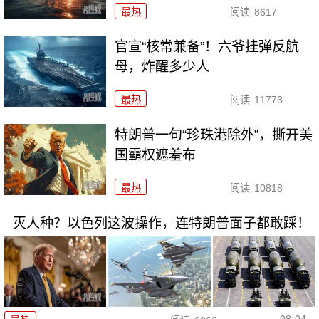
最热
阅读
8617
官宣“核常兼备”！六爷挂弹反航
母，炸醒多少人
最热
阅读
11773
特朗普一句“珍珠港除外”，撕开美
国霸权遮羞布
最热
阅读
10818
灭人种？以色列这波操作，连特朗普面子都敢踩！