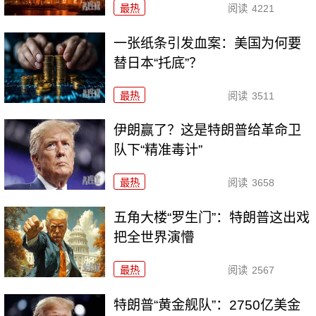
最热
阅读
4221
一张纸条引发血案：美国为何要
替日本“托底”？
最热
阅读
3511
伊朗赢了？这是特朗普给革命卫
队下“精准毒计”
最热
阅读
3658
五角大楼“罗生门”：特朗普这出戏
把全世界演懵
最热
阅读
2567
特朗普“黄金舰队”：2750亿美金