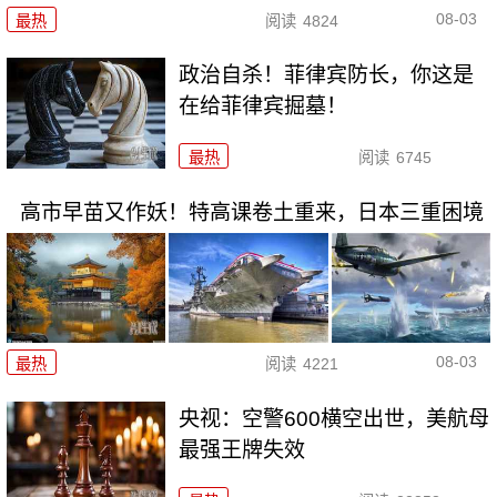
08-03
最热
阅读
4824
政治自杀！菲律宾防长，你这是
在给菲律宾掘墓！
最热
阅读
6745
高市早苗又作妖！特高课卷土重来，日本三重困境
08-03
最热
阅读
4221
央视：空警600横空出世，美航母
最强王牌失效