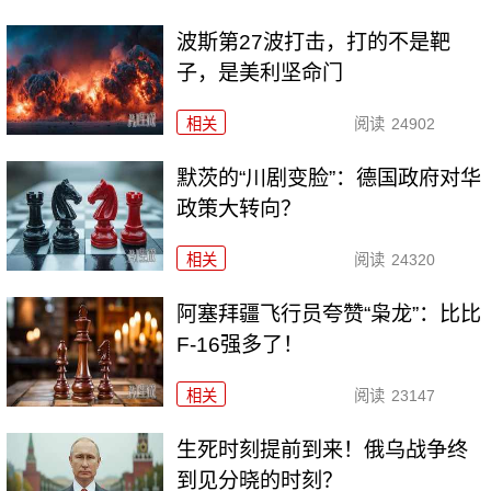
波斯第27波打击，打的不是靶
子，是美利坚命门
相关
阅读
24902
默茨的“川剧变脸”：德国政府对华
政策大转向？
相关
阅读
24320
阿塞拜疆飞行员夸赞“枭龙”：比比
F-16强多了！
相关
阅读
23147
生死时刻提前到来！俄乌战争终
到见分晓的时刻？