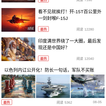
看不见就挨打！歼-15T百公里外
一剑封喉F-15J
最热
阅读
12280
印度满世界绕了一大圈，最后发
现还是中国好？
最热
阅读
12040
以色列内讧公开化！防长一句话，军队不买账
08-05
最热
阅读
5362