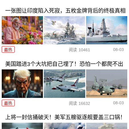
一张图让印度陷入死寂，五枚金牌背后的终极真相
08-03
最热
阅读
10461
美国踏进3个大坑把自己埋了！恐怕一个都爬不出
08-03
最热
阅读
16632
上将一封信捅破天！美军五艘驱逐舰要盖三口锅！