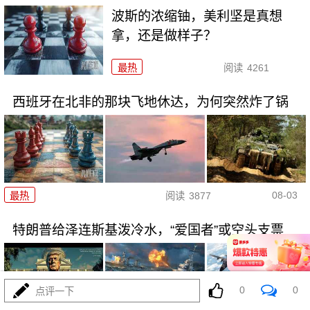
波斯的浓缩铀，美利坚是真想
拿，还是做样子？
最热
阅读
4261
西班牙在北非的那块飞地休达，为何突然炸了锅
08-03
最热
阅读
3877
特朗普给泽连斯基泼冷水，“爱国者”或空头支票
0
0
点评一下