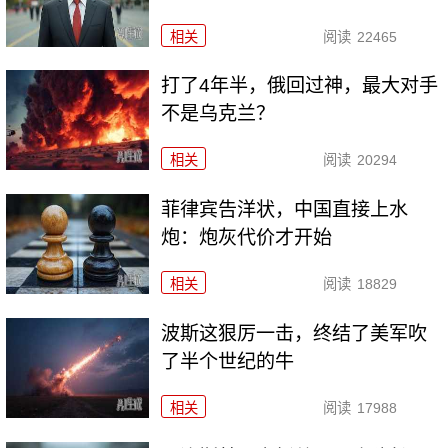
相关
阅读
22465
打了4年半，俄回过神，最大对手
不是乌克兰？
相关
阅读
20294
菲律宾告洋状，中国直接上水
炮：炮灰代价才开始
相关
阅读
18829
波斯这狠厉一击，终结了美军吹
了半个世纪的牛
相关
阅读
17988