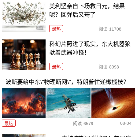
美利坚亲自下场救日元，结果
呢？回弹后又蔫了
最热
阅读
11708
科幻片照进了现实，东大机器狼
驮着武器冲锋！
最热
阅读
8098
波斯要给中东\"物理断网\"，特朗普忙递橄榄枝？
08-04
最热
阅读
6579