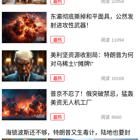
最热
阅读
22858
东瀛彻底撕掉和平面具，公然发
射进攻性武器！
最热
阅读
11094
美利坚资源收割局：特朗普为何
对乌稀土\"摊牌\"
最热
阅读
10168
普京不忍了！俄突破禁忌，猛轰
美资无人机工厂
最热
阅读
8660
海锁波斯还不够，特朗普又生毒计，陆地也要封