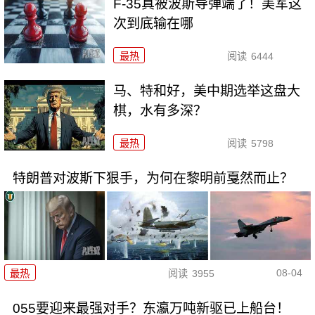
F-35真被波斯导弹端了！美军这
次到底输在哪
最热
阅读
6444
马、特和好，美中期选举这盘大
棋，水有多深？
最热
阅读
5798
特朗普对波斯下狠手，为何在黎明前戛然而止？
08-04
最热
阅读
3955
055要迎来最强对手？东瀛万吨新驱已上船台！