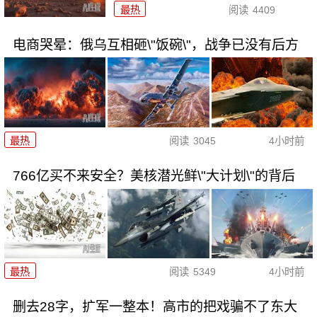
最热
阅读
4409
电商哭晕：俄乌互相砸\"饭碗\"，战争已没有后方
最热
阅读
3045
4小时前
766亿买不来安全？美核潜光鲜\"大计划\"的背后
最热
阅读
5349
4小时前
删去28字，扩军一整本！高市的把戏骗不了东大