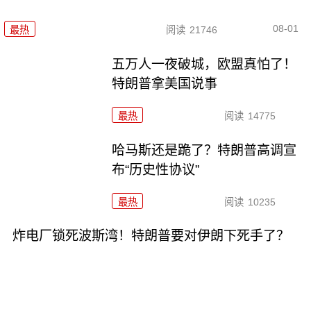
08-01
最热
阅读
21746
五万人一夜破城，欧盟真怕了！
特朗普拿美国说事
最热
阅读
14775
哈马斯还是跪了？特朗普高调宣
布“历史性协议”
最热
阅读
10235
炸电厂锁死波斯湾！特朗普要对伊朗下死手了？