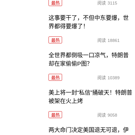
最热
阅读
3115
这事要干了，不但中东要爆，世
界都得要爆了！
最热
阅读
18861
全世界都倒吸一口凉气，特朗普
却在家偷偷P图？
最热
阅读
10389
美上将一封“私信”捅破天！特朗普
被架在火上烤
最热
阅读
9058
两大命门决定美国退无可退，伊