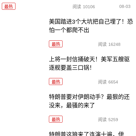
08-03
最热
阅读
10106
美国踏进3个大坑把自己埋了！恐
怕一个都爬不出
最热
阅读
16248
上将一封信捅破天！美军五艘驱
逐舰要盖三口锅！
最热
阅读
6654
特朗普要对伊朗动手？最狠的还
没来，最骚的来了
最热
阅读
5259
特朗普这狼来了连演十遍，伊