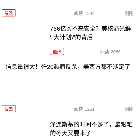
最热
阅读
1344
刚刚
766亿买不来安全？美核潜光鲜
\"大计划\"的背后
最热
阅读
2086
信息量很大！歼20越肩反杀，美西方都不淡定了
最热
阅读
1251
刚刚
泽连斯基的时间不多了，最艰难
的冬天又要来了