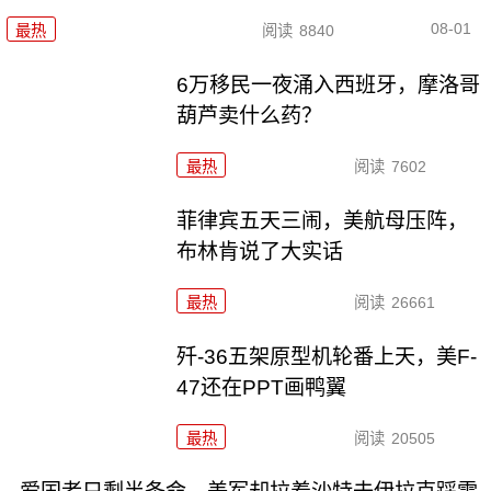
08-01
最热
阅读
8840
6万移民一夜涌入西班牙，摩洛哥
葫芦卖什么药？
最热
阅读
7602
菲律宾五天三闹，美航母压阵，
布林肯说了大实话
最热
阅读
26661
歼-36五架原型机轮番上天，美F-
47还在PPT画鸭翼
最热
阅读
20505