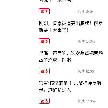
何成了一地鸡毛？
最热
阅读
3404
刚刚，普京被逼亮出底牌！俄罗
斯要干大事了！
最热
阅读
14347
里海一声巨响，这次差点把两场
战争炸成一锅粥！
最热
阅读
8103
官宣“核常兼备”！六爷挂弹反航
母，炸醒多少人
最热
阅读
11057