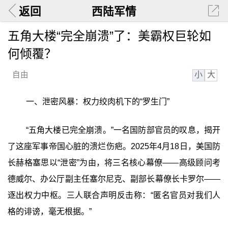
返回
西陆军情
五角大楼“完全崩溃”了：美霸权巨轮如
何倾覆？
小
大
自由
一、泄密风暴：权力绞肉机下的“罗生门”
“五角大楼已完全崩溃。”一名国防部官员的叹息，揭开
了这座军事帝国心脏的溃烂伤疤。2025年4月18日，美国防
长赫格塞思以“泄密”为由，将三名核心幕僚——高级顾问考
德威尔、办公厅副主任塞尔尼克、副部长幕僚长卡罗尔——
逐出权力中枢。三人联合声明反击称：“匿名官员对我们人
格的诽谤，毫无根据。”