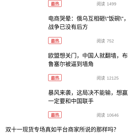
最热
阅读
1499
电商哭晕：俄乌互相砸\"饭碗\"，
战争已没有后方
最热
阅读
752
欧盟想关门，中国人就翻墙，布
鲁塞尔被逼到墙角
最热
阅读
12125
暴风来袭，这局决不能输，想赢
一定要和中国联手
最热
阅读
10646
双十一现货专场真如平台商家所说的那样吗？