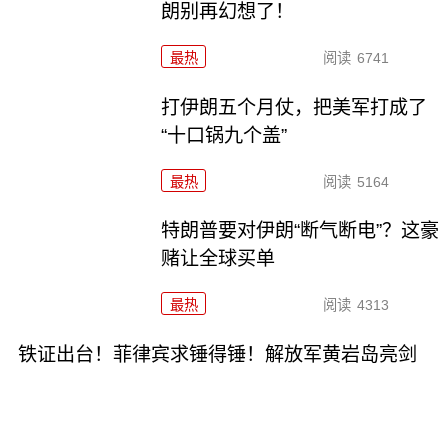
朗别再幻想了！
最热
阅读
6741
打伊朗五个月仗，把美军打成了
“十口锅九个盖”
最热
阅读
5164
特朗普要对伊朗“断气断电”？这豪
赌让全球买单
最热
阅读
4313
铁证出台！菲律宾求锤得锤！解放军黄岩岛亮剑