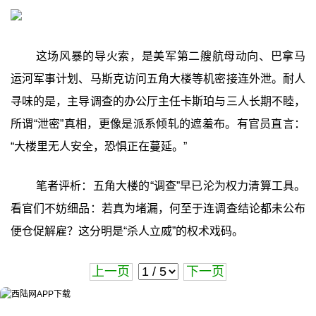
这场风暴的导火索，是美军第二艘航母动向、巴拿马
运河军事计划、马斯克访问五角大楼等机密接连外泄。耐人
寻味的是，主导调查的办公厅主任卡斯珀与三人长期不睦，
所谓“泄密”真相，更像是派系倾轧的遮羞布。有官员直言：
“大楼里无人安全，恐惧正在蔓延。”
笔者评析：五角大楼的“调查”早已沦为权力清算工具。
看官们不妨细品：若真为堵漏，何至于连调查结论都未公布
便仓促解雇？这分明是“杀人立威”的权术戏码。
上一页
下一页