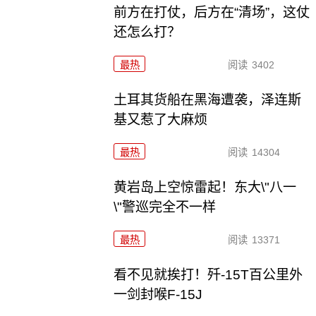
前方在打仗，后方在“清场”，这仗
还怎么打？
最热
阅读
3402
土耳其货船在黑海遭袭，泽连斯
基又惹了大麻烦
最热
阅读
14304
黄岩岛上空惊雷起！东大\"八一
\"警巡完全不一样
最热
阅读
13371
看不见就挨打！歼-15T百公里外
一剑封喉F-15J