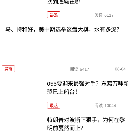
次到底输在哪
最热
阅读
6117
马、特和好，美中期选举这盘大棋，水有多深？
08-04
最热
阅读
5417
055要迎来最强对手？东瀛万吨新
驱已上船台！
最热
阅读
10044
特朗普对波斯下狠手，为何在黎
明前戛然而止？