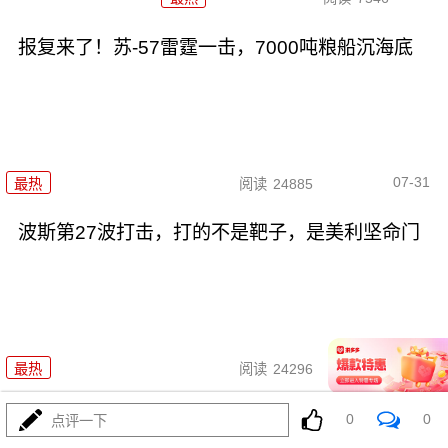
报复来了！苏-57雷霆一击，7000吨粮船沉海底
07-31
最热
阅读
24885
波斯第27波打击，打的不是靶子，是美利坚命门
07-31
最热
阅读
24296
岐阜基地2枚新导弹，把东瀛军国
0
0
点评一下
主义底牌掀开