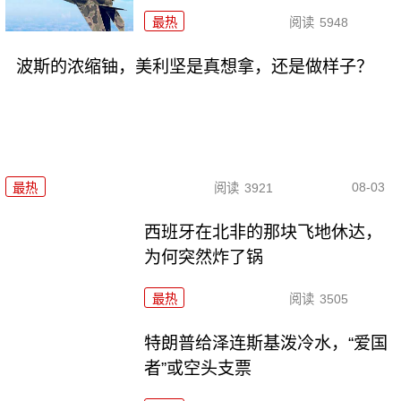
最热
阅读
5948
波斯的浓缩铀，美利坚是真想拿，还是做样子？
08-03
最热
阅读
3921
西班牙在北非的那块飞地休达，
为何突然炸了锅
最热
阅读
3505
特朗普给泽连斯基泼冷水，“爱国
者”或空头支票