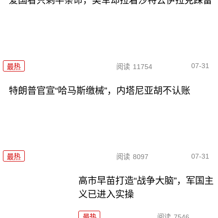
爱国者只剩半条命，美军却拉着沙特去伊拉克踩雷
07-31
最热
阅读
11754
特朗普官宣“哈马斯缴械”，内塔尼亚胡不认账
07-31
最热
阅读
8097
高市早苗打造“战争大脑”，军国主
义已进入实操
最热
阅读
7546