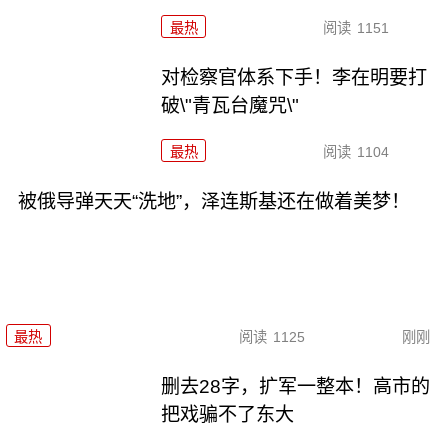
最热
阅读
1151
对检察官体系下手！李在明要打
破\"青瓦台魔咒\"
最热
阅读
1104
被俄导弹天天“洗地”，泽连斯基还在做着美梦！
最热
阅读
1125
刚刚
删去28字，扩军一整本！高市的
把戏骗不了东大