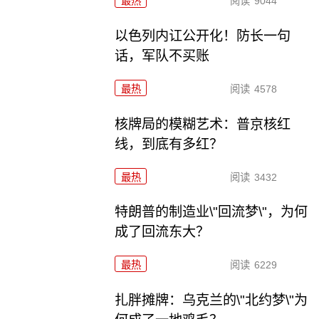
最热
阅读
9044
以色列内讧公开化！防长一句
话，军队不买账
最热
阅读
4578
核牌局的模糊艺术：普京核红
线，到底有多红？
最热
阅读
3432
特朗普的制造业\"回流梦\"，为何
成了回流东大？
最热
阅读
6229
扎胖摊牌：乌克兰的\"北约梦\"为