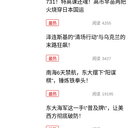
731！特高课还魂！高市早苗两把
火烧穿日本国运
最热
阅读
4255
泽连斯基的“清场行动”与乌克兰的
末路狂飙！
最热
阅读
3427
南海6天禁航，东大摆下“阳谋
棋”，锤炼铁拳头！
最热
阅读
19195
东大海军这一手\"普及牌\"，让美
西方彻底破防！