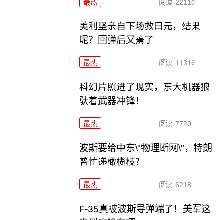
最热
阅读
22110
美利坚亲自下场救日元，结果
呢？回弹后又蔫了
最热
阅读
11316
科幻片照进了现实，东大机器狼
驮着武器冲锋！
最热
阅读
7720
波斯要给中东\"物理断网\"，特朗
普忙递橄榄枝？
最热
阅读
6218
F-35真被波斯导弹端了！美军这