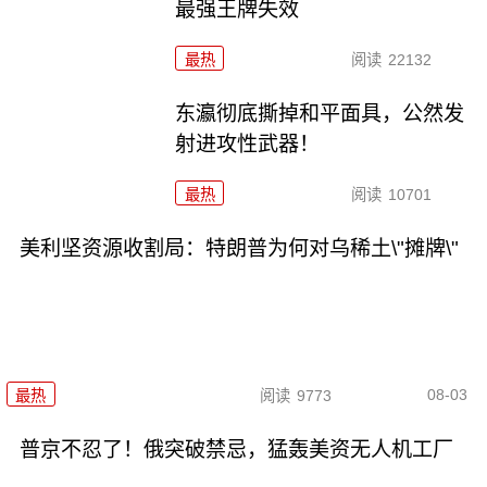
最强王牌失效
最热
阅读
22132
东瀛彻底撕掉和平面具，公然发
射进攻性武器！
最热
阅读
10701
美利坚资源收割局：特朗普为何对乌稀土\"摊牌\"
08-03
最热
阅读
9773
普京不忍了！俄突破禁忌，猛轰美资无人机工厂