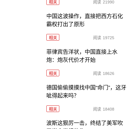
相关
阅读
21990
中国这波操作，直接把西方石化
霸权打出了原形
相关
阅读
19725
菲律宾告洋状，中国直接上水
炮：炮灰代价才开始
相关
阅读
18626
德国偷偷摸摸找中国“命门”，这牙
呲得起来吗？
相关
阅读
18408
波斯这狠厉一击，终结了美军吹