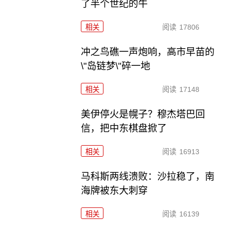
了半个世纪的牛
相关
阅读
17806
冲之鸟礁一声炮响，高市早苗的
\"岛链梦\"碎一地
相关
阅读
17148
美伊停火是幌子？穆杰塔巴回
信，把中东棋盘掀了
相关
阅读
16913
马科斯两线溃败：沙拉稳了，南
海牌被东大刺穿
相关
阅读
16139