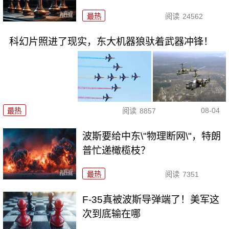
最热
阅读
24562
科幻片照进了现实，东大机器狼驮着武器冲锋！
08-04
最热
阅读
8857
波斯要给中东\"物理断网\"，特朗
普忙递橄榄枝？
最热
阅读
7351
F-35真被波斯导弹端了！美军这
次到底输在哪