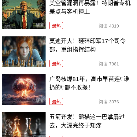
美空管漏洞再暴露！特朗普专机
差点与客机撞上
最热
阅读
4319
莫迪开大！砸碎印军17个司令
部，重组指挥结构
最热
阅读
7981
广岛核爆81年，高市早苗连\"谁
扔的\"都不敢提！
最热
阅读
3076
五箭齐发！熊猫这一巴掌扇过
去，大漂亮终于知疼