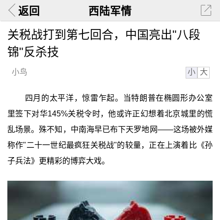
返回
西陆军情
关税战打到第七回合，中国亮出"八段
锦"反杀技
小
大
小鸟
四月的太平洋，惊雷乍起。当特朗普在椭圆形办公室
里签下对华145%关税令时，他或许正幻想着北京城里的慌
乱场景。殊不知，中南海早已布下天罗地网——这场被外媒
称作"二十一世纪最疯狂关税战"的较量，正在上演着比《孙
子兵法》更精彩的博弈大戏。