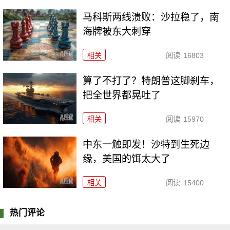
马科斯两线溃败：沙拉稳了，南
海牌被东大刺穿
相关
阅读
16803
算了不打了？特朗普这脚刹车，
把全世界都晃吐了
相关
阅读
15970
中东一触即发！沙特到生死边
缘，美国的饵太大了
相关
阅读
15400
热门评论