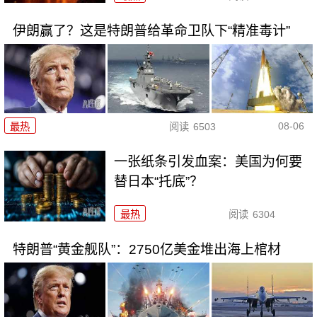
伊朗赢了？这是特朗普给革命卫队下“精准毒计”
08-06
最热
阅读
6503
一张纸条引发血案：美国为何要
替日本“托底”？
最热
阅读
6304
特朗普“黄金舰队”：2750亿美金堆出海上棺材