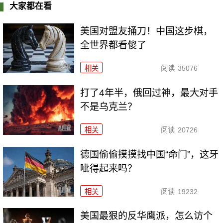
大家都在看
美国对盟友捅刀！中国这步棋，
全世界都看傻了
相关
阅读
35076
打了4年半，俄回过神，最大对手
不是乌克兰？
相关
阅读
20726
德国偷偷摸摸找中国“命门”，这牙
呲得起来吗？
相关
阅读
19232
美国最狠的反华鹰派，怎么访个