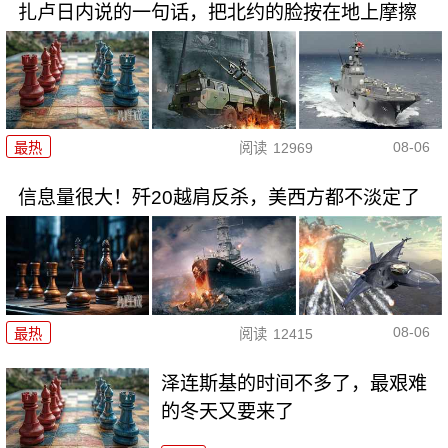
扎卢日内说的一句话，把北约的脸按在地上摩擦
08-06
最热
阅读
12969
信息量很大！歼20越肩反杀，美西方都不淡定了
08-06
最热
阅读
12415
泽连斯基的时间不多了，最艰难
的冬天又要来了