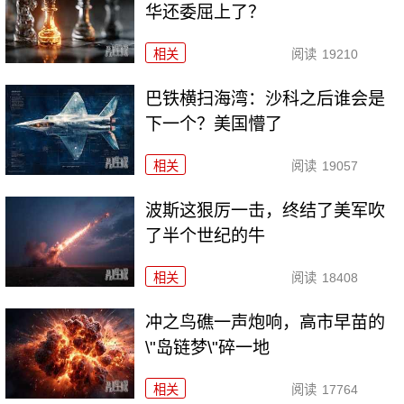
华还委屈上了？
相关
阅读
19210
巴铁横扫海湾：沙科之后谁会是
下一个？美国懵了
相关
阅读
19057
波斯这狠厉一击，终结了美军吹
了半个世纪的牛
相关
阅读
18408
冲之鸟礁一声炮响，高市早苗的
\"岛链梦\"碎一地
相关
阅读
17764