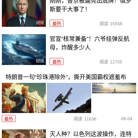
刚刚，普京被逼亮出底牌！俄罗
斯要干大事了！
最热
阅读
15938
官宣“核常兼备”！六爷挂弹反航
母，炸醒多少人
最热
阅读
12705
特朗普一句“珍珠港除外”，撕开美国霸权遮羞布
08-04
最热
阅读
11636
灭人种？以色列这波操作，连特