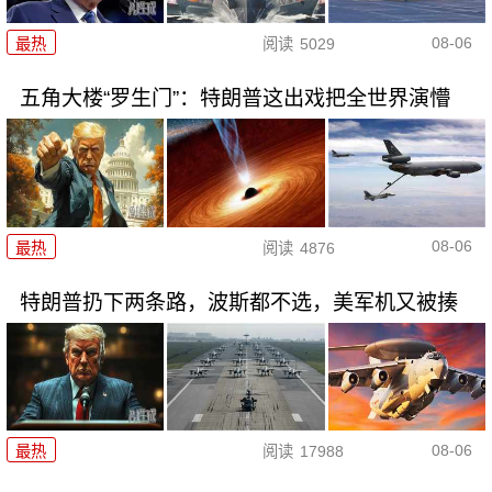
08-06
最热
阅读
5029
五角大楼“罗生门”：特朗普这出戏把全世界演懵
08-06
最热
阅读
4876
特朗普扔下两条路，波斯都不选，美军机又被揍
08-06
最热
阅读
17988