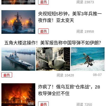
最热
阅读
23873
央视短短5秒钟，美军3年兵推一
夜作废！亚太变天
最热
阅读
19958
五角大楼这操作！美军报告称中国导弹不如伊朗？
08-07
最热
阅读
10428
炸疯了！俄乌互掀“仓库战”，28
枚导弹全拦不住
最热
阅读
7250