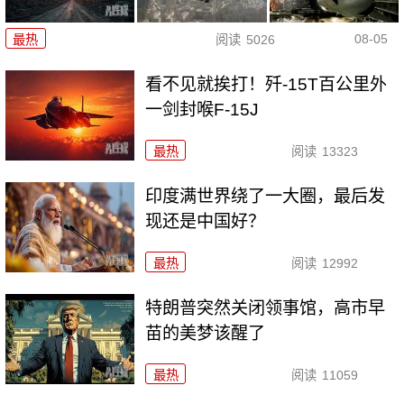
08-05
最热
阅读
5026
看不见就挨打！歼-15T百公里外
一剑封喉F-15J
最热
阅读
13323
印度满世界绕了一大圈，最后发
现还是中国好？
最热
阅读
12992
特朗普突然关闭领事馆，高市早
苗的美梦该醒了
最热
阅读
11059