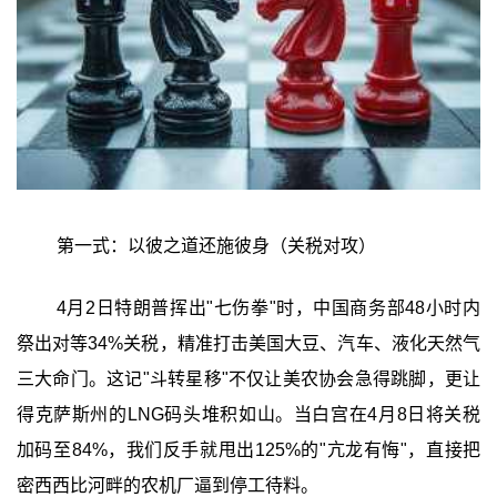
第一式：以彼之道还施彼身（关税对攻）
4月2日特朗普挥出"七伤拳"时，中国商务部48小时内
祭出对等34%关税，精准打击美国大豆、汽车、液化天然气
三大命门。这记"斗转星移"不仅让美农协会急得跳脚，更让
得克萨斯州的LNG码头堆积如山。当白宫在4月8日将关税
加码至84%，我们反手就甩出125%的"亢龙有悔"，直接把
密西西比河畔的农机厂逼到停工待料。