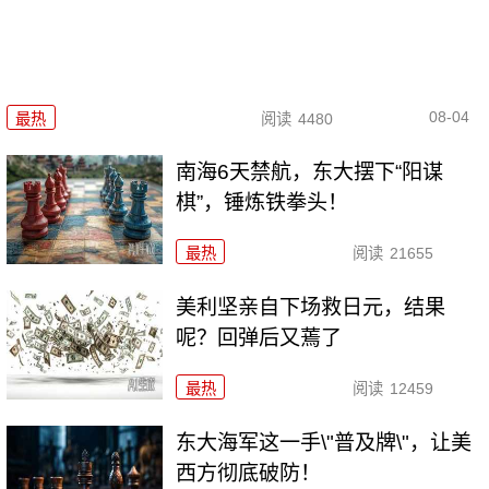
08-04
最热
阅读
4480
南海6天禁航，东大摆下“阳谋
棋”，锤炼铁拳头！
最热
阅读
21655
美利坚亲自下场救日元，结果
呢？回弹后又蔫了
最热
阅读
12459
东大海军这一手\"普及牌\"，让美
西方彻底破防！