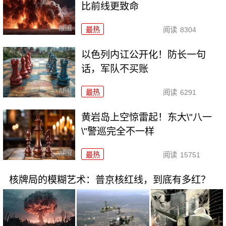
比前线更致命
最热
阅读
8304
以色列内讧公开化！防长一句
话，军队不买账
最热
阅读
6291
黄岩岛上空惊雷起！东大\"八一
\"警巡完全不一样
最热
阅读
15751
核牌局的模糊艺术：普京核红线，到底有多红？