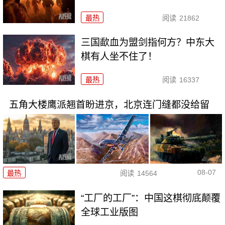
最热
阅读
21862
三国歃血为盟剑指何方？中东大
棋有人坐不住了！
最热
阅读
16337
五角大楼鹰派翘首盼进京，北京连门缝都没给留
08-07
最热
阅读
14564
“工厂的工厂”：中国这棋彻底颠覆
全球工业版图