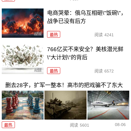
电商哭晕：俄乌互相砸\"饭碗\"，
战争已没有后方
最热
阅读
4241
766亿买不来安全？美核潜光鲜
\"大计划\"的背后
最热
阅读
6572
删去28字，扩军一整本！高市的把戏骗不了东大
08-06
最热
阅读
5601