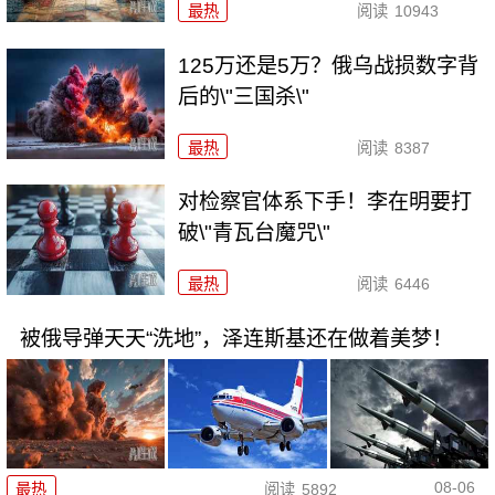
最热
阅读
10943
125万还是5万？俄乌战损数字背
后的\"三国杀\"
最热
阅读
8387
对检察官体系下手！李在明要打
破\"青瓦台魔咒\"
最热
阅读
6446
被俄导弹天天“洗地”，泽连斯基还在做着美梦！
08-06
最热
阅读
5892