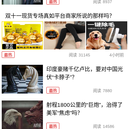
最热
阅读
8937
双十一现货专场真如平台商家所说的那样吗？
最热
阅读
31145
4小时前
印度豪赌千亿卢比，要对中国光
伏“卡脖子”？
最热
阅读
7880
射程1800公里的“巨炮”，治得了
美军“焦虑”吗？
最热
阅读
14586