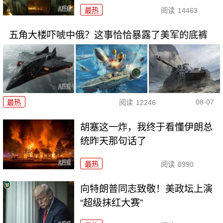
最热
阅读
14463
五角大楼吓唬中俄？这事恰恰暴露了美军的底裤
08-07
最热
阅读
12246
胡塞这一炸，我终于看懂伊朗总
统昨天那句话了
最热
阅读
8990
向特朗普同志致敬！美政坛上演
“超级抹红大赛”