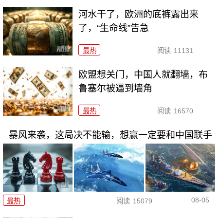
河水干了，欧洲的底裤露出来
了，“生命线”告急
最热
阅读
11131
欧盟想关门，中国人就翻墙，布
鲁塞尔被逼到墙角
最热
阅读
16570
暴风来袭，这局决不能输，想赢一定要和中国联手
08-05
最热
阅读
15079