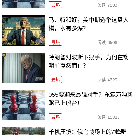
最热
阅读
7133
马、特和好，美中期选举这盘大
棋，水有多深？
最热
阅读
6506
特朗普对波斯下狠手，为何在黎
明前戛然而止？
最热
阅读
4725
055要迎来最强对手？东瀛万吨新
驱已上船台！
最热
阅读
11325
千机压境：俄乌战场上的\"蜂群