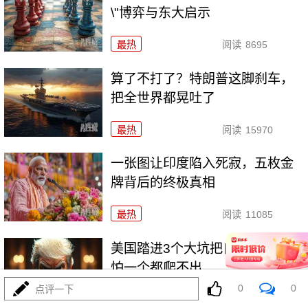
\"博弈与东大启示
最热
阅读
8695
算了不打了？特朗普这脚刹车，
把全世界都晃吐了
最热
阅读
15970
一张图让印度陷入死寂，五枚金
牌背后的终极真相
最热
阅读
11085
美国踏进3个大坑把自己埋了！恐
怕一个都爬不出
0
0
点评一下
最热
阅读
18075