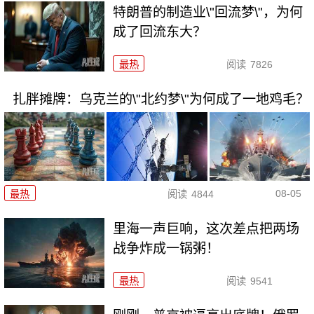
特朗普的制造业\"回流梦\"，为何
成了回流东大？
最热
阅读
7826
扎胖摊牌：乌克兰的\"北约梦\"为何成了一地鸡毛？
08-05
最热
阅读
4844
里海一声巨响，这次差点把两场
战争炸成一锅粥！
最热
阅读
9541