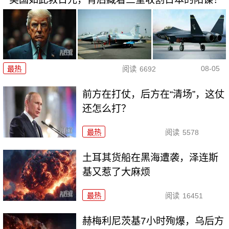
08-05
最热
阅读
6692
前方在打仗，后方在“清场”，这仗
还怎么打？
最热
阅读
5578
土耳其货船在黑海遭袭，泽连斯
基又惹了大麻烦
最热
阅读
16451
赫梅利尼茨基7小时殉爆，乌后方