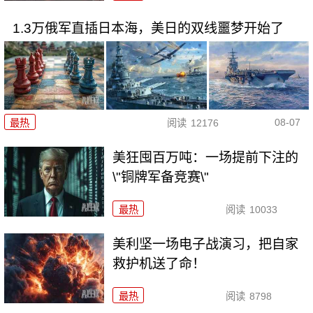
1.3万俄军直插日本海，美日的双线噩梦开始了
08-07
最热
阅读
12176
美狂囤百万吨：一场提前下注的
\"铜牌军备竞赛\"
最热
阅读
10033
美利坚一场电子战演习，把自家
救护机送了命！
最热
阅读
8798