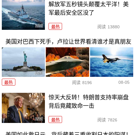
解放军五秒镜头颠覆太平洋！美
军最后安全区没了
最热
阅读
13880
美国对巴西下死手，卢拉让世界看清谁才是真朋友
08-05
最热
阅读
8196
惊天大反转！特朗普支持率崩盘
背后竟藏致命一击
最热
阅读
7826
美国如此救日元，背后藏着三重收割日本的阳谋！