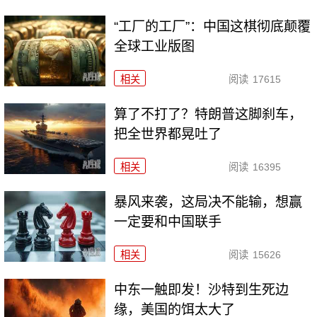
“工厂的工厂”：中国这棋彻底颠覆
全球工业版图
相关
阅读
17615
算了不打了？特朗普这脚刹车，
把全世界都晃吐了
相关
阅读
16395
暴风来袭，这局决不能输，想赢
一定要和中国联手
相关
阅读
15626
中东一触即发！沙特到生死边
缘，美国的饵太大了