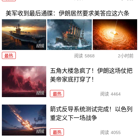
美军收到最后通牒：伊朗居然要求美答应这六条
最热
阅读
5868
2小时前
五角大楼急疯了！伊朗这场仗把
美帝家底打穿了！
最热
阅读
4464
箭式反导系统测试完成！以色列
重定义下一场战争
最热
阅读
4055