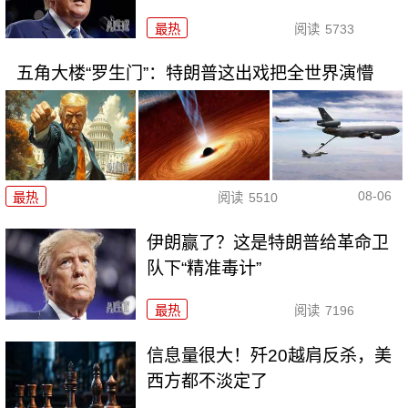
最热
阅读
5733
五角大楼“罗生门”：特朗普这出戏把全世界演懵
08-06
最热
阅读
5510
伊朗赢了？这是特朗普给革命卫
队下“精准毒计”
最热
阅读
7196
信息量很大！歼20越肩反杀，美
西方都不淡定了