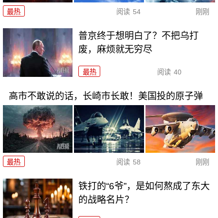
最热
阅读
54
刚刚
普京终于想明白了？不把乌打
废，麻烦就无穷尽
最热
阅读
40
高市不敢说的话，长崎市长敢！美国投的原子弹
最热
阅读
58
刚刚
铁打的“6爷”，是如何熬成了东大
的战略名片？