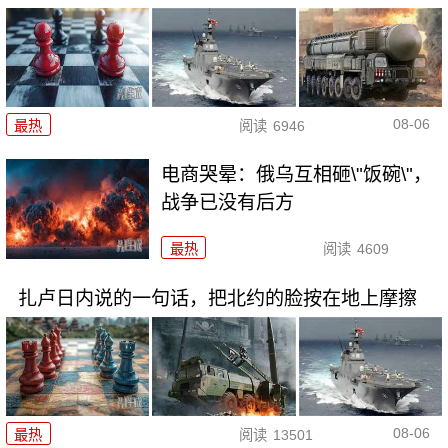
08-06
最热
阅读
6946
电商哭晕：俄乌互相砸\"饭碗\"，
战争已没有后方
最热
阅读
4609
扎卢日内说的一句话，把北约的脸按在地上摩擦
08-06
最热
阅读
13501