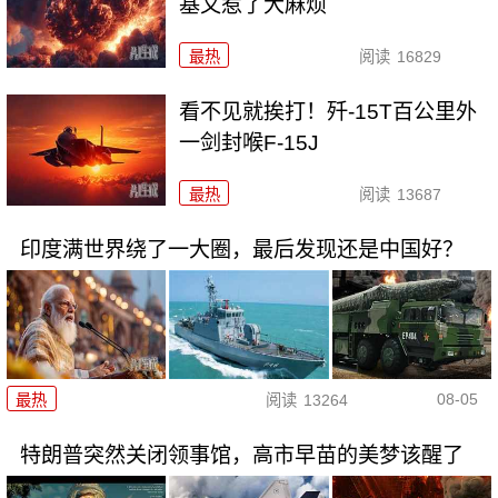
基又惹了大麻烦
最热
阅读
16829
看不见就挨打！歼-15T百公里外
一剑封喉F-15J
最热
阅读
13687
印度满世界绕了一大圈，最后发现还是中国好？
08-05
最热
阅读
13264
特朗普突然关闭领事馆，高市早苗的美梦该醒了