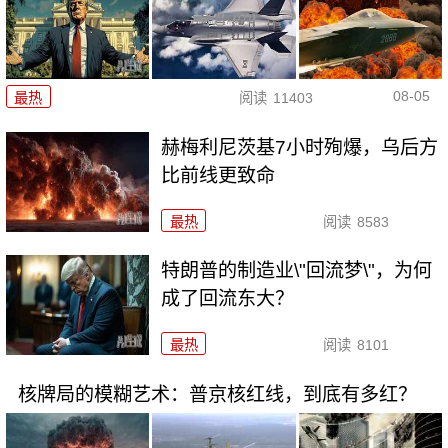
08-05
最热
阅读
11403
赫梅利尼茨基7小时殉爆，乌后方
比前线更致命
最热
阅读
8583
特朗普的制造业\"回流梦\"，为何
成了回流东大？
最热
阅读
8101
核牌局的模糊艺术：普京核红线，到底有多红？