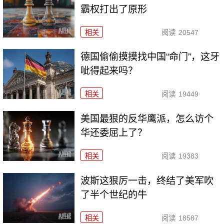
霸权打出了原形
相关
阅读
20547
德国偷偷摸摸找中国“命门”，这牙
呲得起来吗？
相关
阅读
19449
美国最狠的反华鹰派，怎么访个
华还委屈上了？
相关
阅读
19383
波斯这狠厉一击，终结了美军吹
了半个世纪的牛
相关
阅读
18587