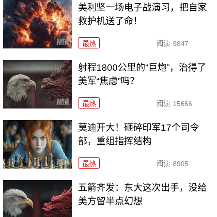
美利坚一场电子战演习，把自家
救护机送了命！
最热
阅读
9847
射程1800公里的“巨炮”，治得了
美军“焦虑”吗？
最热
阅读
15666
莫迪开大！砸碎印军17个司令
部，重组指挥结构
最热
阅读
8905
五箭齐发：东大这次出手，没给
美方留半点幻想