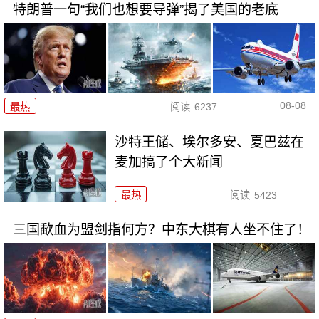
特朗普一句“我们也想要导弹”揭了美国的老底
08-08
最热
阅读
6237
沙特王储、埃尔多安、夏巴兹在
麦加搞了个大新闻
最热
阅读
5423
三国歃血为盟剑指何方？中东大棋有人坐不住了！