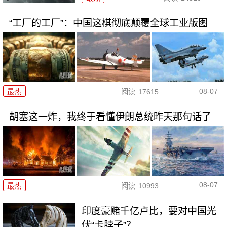
“工厂的工厂”：中国这棋彻底颠覆全球工业版图
08-07
最热
阅读
17615
胡塞这一炸，我终于看懂伊朗总统昨天那句话了
08-07
最热
阅读
10993
印度豪赌千亿卢比，要对中国光
伏“卡脖子”？