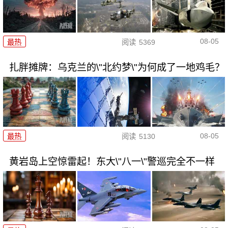
08-05
最热
阅读
5369
扎胖摊牌：乌克兰的\"北约梦\"为何成了一地鸡毛？
08-05
最热
阅读
5130
黄岩岛上空惊雷起！东大\"八一\"警巡完全不一样