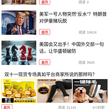
最热
阅读
0
美军一号人物突然“反水”？特朗普
对伊豪赌玩脱
最热
阅读
10624
美国会又出手！中国外交部一句
话，让华盛顿破防
最热
阅读
9505
双十一现货专场真如平台商家所说的那样吗？
最热
阅读
31145
4小时前