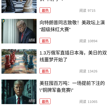
最热
阅读
9715
向特朗普同志致敬！美政坛上演
“超级抹红大赛”
最热
阅读
10894
1.3万俄军直插日本海，美日的双
线噩梦开始了
最热
阅读
13426
美狂囤百万吨：一场提前下注的
\"铜牌军备竞赛\"
最热
阅读
11065