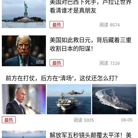
美国对巴西下死手，卢拉让世界
看清谁才是真朋友
最热
阅读
8574
美国如此救日元，背后藏着三重
收割日本的阳谋！
最热
阅读
7116
前方在打仗，后方在“清场”，这仗还怎么打？
08-05
最热
阅读
5925
解放军五秒镜头颠覆太平洋！美