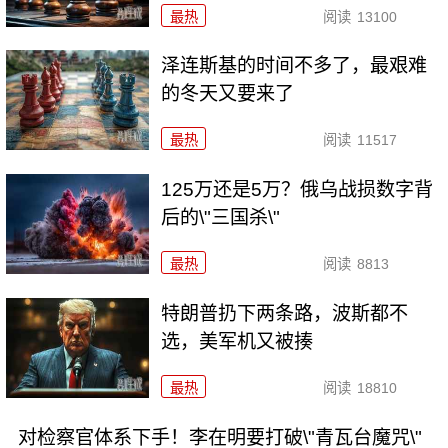
最热
阅读
13100
泽连斯基的时间不多了，最艰难
的冬天又要来了
最热
阅读
11517
125万还是5万？俄乌战损数字背
后的\"三国杀\"
最热
阅读
8813
特朗普扔下两条路，波斯都不
选，美军机又被揍
最热
阅读
18810
对检察官体系下手！李在明要打破\"青瓦台魔咒\"