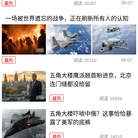
08-07
最热
阅读
20287
一场被世界遗忘的战争，正在刷新所有人的认知
08-07
最热
阅读
25710
五角大楼鹰派翘首盼进京，北京
连门缝都没给留
最热
阅读
16926
五角大楼吓唬中俄？这事恰恰暴
露了美军的底裤
最热
阅读
14510