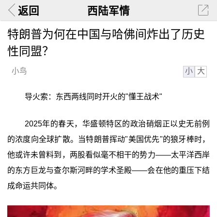
返回
西陆军情
特朗普为何在中国与哈佛间炸出了历史
性同盟？
小
大
小鸟
导火索：东西两线同时开火的"懂王战术"
2025年的春天，华盛顿特区的政治硝烟正以史无前例
的浓度向全球扩散。当特朗普挥动"美国优先"的狼牙棒时，
他或许未曾料到，两股看似毫不相干的势力——太平洋西岸
的东方巨龙与查尔斯河畔的学术圣殿——会在他的重压下结
成命运共同体。