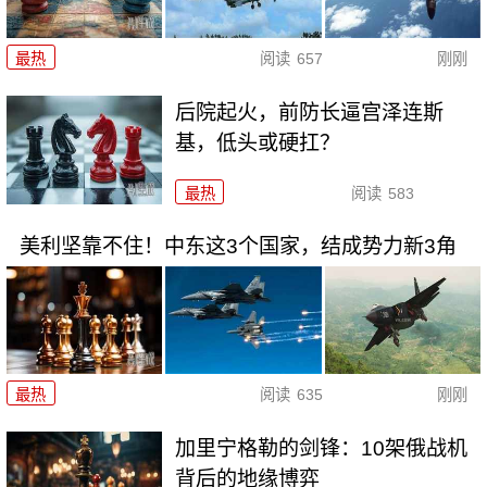
最热
阅读
657
刚刚
后院起火，前防长逼宫泽连斯
基，低头或硬扛？
最热
阅读
583
美利坚靠不住！中东这3个国家，结成势力新3角
最热
阅读
635
刚刚
加里宁格勒的剑锋：10架俄战机
背后的地缘博弈