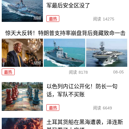
军最后安全区没了
最热
阅读
14275
惊天大反转！特朗普支持率崩盘背后竟藏致命一击
08-05
最热
阅读
8178
以色列内讧公开化！防长一句
话，军队不买账
最热
阅读
6649
土耳其货船在黑海遭袭，泽连斯