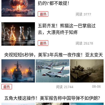
扔的\"都不敢提！
最热
阅读
3777
五箭齐发！熊猫这一巴掌扇过
去，大漂亮终于知疼
最热
阅读
25178
央视短短5秒钟，美军3年兵推一夜作废！亚太变天
08-06
最热
阅读
21744
五角大楼这操作！美军报告称中国导弹不如伊朗？