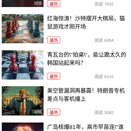
最热
阅读
7655
红海惊涛！沙特摆开大棋局，猫
鼠游戏才刚开场
最热
阅读
6454
青瓦台的\"拍桌\"，能让跪太久的
韩国站起来吗？
最热
阅读
6110
美空管漏洞再暴露！特朗普专机
差点与客机撞上
最热
阅读
5082
广岛核爆81年，高市早苗连\"谁