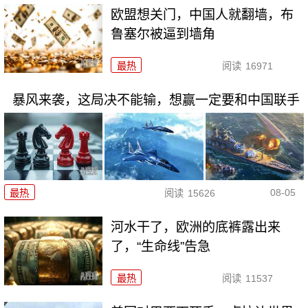
欧盟想关门，中国人就翻墙，布
鲁塞尔被逼到墙角
最热
阅读
16971
暴风来袭，这局决不能输，想赢一定要和中国联手
08-05
最热
阅读
15626
河水干了，欧洲的底裤露出来
了，“生命线”告急
最热
阅读
11537