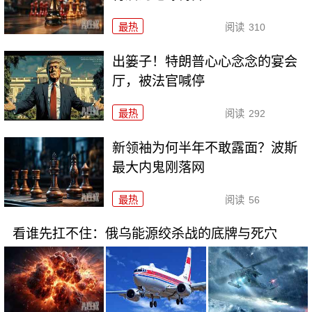
最热
阅读
310
出篓子！特朗普心心念念的宴会
厅，被法官喊停
最热
阅读
292
新领袖为何半年不敢露面？波斯
最大内鬼刚落网
最热
阅读
56
看谁先扛不住：俄乌能源绞杀战的底牌与死穴