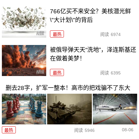
766亿买不来安全？美核潜光鲜
\"大计划\"的背后
最热
阅读
6974
被俄导弹天天“洗地”，泽连斯基还
在做着美梦！
最热
阅读
6395
删去28字，扩军一整本！高市的把戏骗不了东大
08-06
最热
阅读
5946