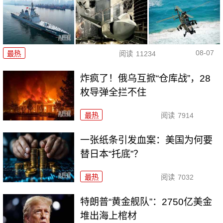
08-07
最热
阅读
11234
炸疯了！俄乌互掀“仓库战”，28
枚导弹全拦不住
最热
阅读
7914
一张纸条引发血案：美国为何要
替日本“托底”？
最热
阅读
7032
特朗普“黄金舰队”：2750亿美金
堆出海上棺材