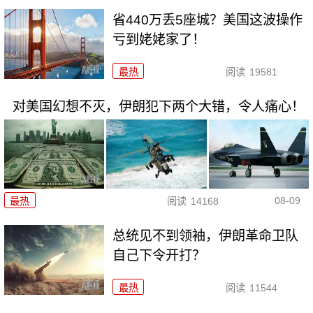
省440万丢5座城？美国这波操作
亏到姥姥家了！
最热
阅读
19581
对美国幻想不灭，伊朗犯下两个大错，令人痛心！
08-09
最热
阅读
14168
总统见不到领袖，伊朗革命卫队
自己下令开打？
最热
阅读
11544