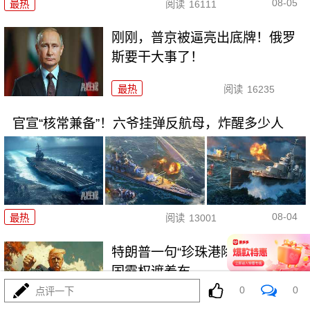
08-05
最热
阅读
16111
刚刚，普京被逼亮出底牌！俄罗
斯要干大事了！
最热
阅读
16235
官宣“核常兼备”！六爷挂弹反航母，炸醒多少人
08-04
最热
阅读
13001
特朗普一句“珍珠港除外”，撕开美
国霸权遮羞布
0
0
点评一下
最热
阅读
11946