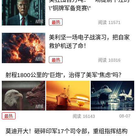
\"铜牌军备竞赛\"
最热
阅读
11571
美利坚一场电子战演习，把自家
救护机送了命！
最热
阅读
10316
射程1800公里的“巨炮”，治得了美军“焦虑”吗？
08-07
最热
阅读
16143
莫迪开大！砸碎印军17个司令部，重组指挥结构