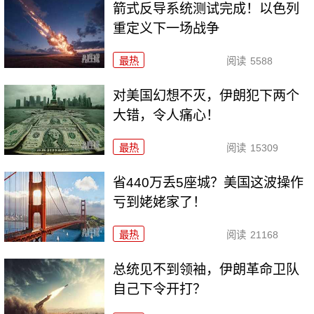
箭式反导系统测试完成！以色列
重定义下一场战争
最热
阅读
5588
对美国幻想不灭，伊朗犯下两个
大错，令人痛心！
最热
阅读
15309
省440万丢5座城？美国这波操作
亏到姥姥家了！
最热
阅读
21168
总统见不到领袖，伊朗革命卫队
自己下令开打？