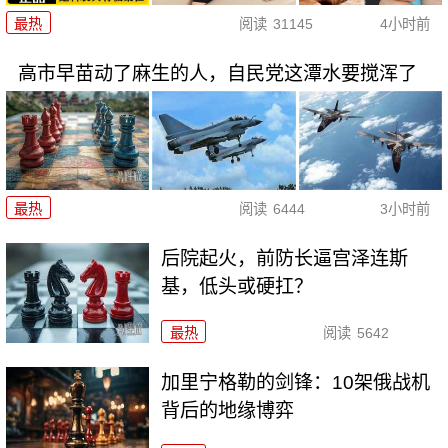
最热
阅读
31145
4小时前
高市早苗动了麻生的人，自民党这潭水要搅浑了
最热
阅读
6444
3小时前
后院起火，前防长逼宫泽连斯
基，低头或硬扛？
最热
阅读
5642
加里宁格勒的剑锋：10架俄战机
背后的地缘博弈