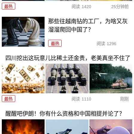
最热
阅读
1420
25分钟前
那些往越南钻的工厂，为啥又灰
溜溜爬回中国了？
最热
阅读
1296
四川挖出这玩意儿比稀土还金贵，老美真坐不住了
最热
阅读
1110
刚刚
醒醒吧伊朗！你有什么资格和中国相提并论了？