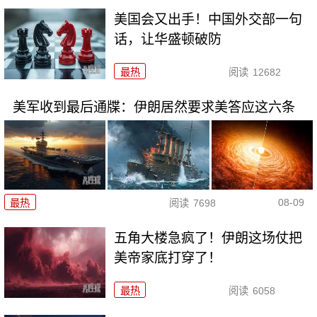
美国会又出手！中国外交部一句
话，让华盛顿破防
最热
阅读
12682
美军收到最后通牒：伊朗居然要求美答应这六条
08-09
最热
阅读
7698
五角大楼急疯了！伊朗这场仗把
美帝家底打穿了！
最热
阅读
6058