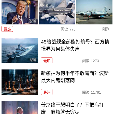
最热
阅读
778
刚刚
45艘战舰全部能打航母？西方情
报界为何集体失声
最热
阅读
1273
新领袖为何半年不敢露面？波斯
最大内鬼刚落网
最热
阅读
11781
普京终于想明白了？不把乌打
废，麻烦就无穷尽