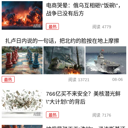
电商哭晕：俄乌互相砸\"饭碗\"，
战争已没有后方
最热
阅读
4779
扎卢日内说的一句话，把北约的脸按在地上摩擦
08-06
最热
阅读
13721
766亿买不来安全？美核潜光鲜
\"大计划\"的背后
最热
阅读
7176