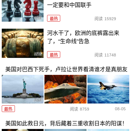
一定要和中国联手
最热
阅读
15929
河水干了，欧洲的底裤露出来
了，“生命线”告急
最热
阅读
11748
美国对巴西下死手，卢拉让世界看清谁才是真朋友
08-05
最热
阅读
8759
美国如此救日元，背后藏着三重收割日本的阳谋！