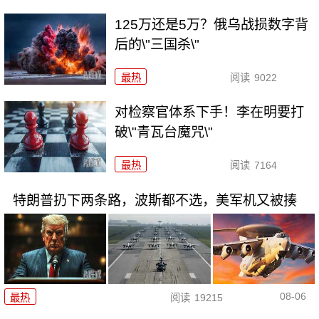
125万还是5万？俄乌战损数字背
后的\"三国杀\"
最热
阅读
9022
对检察官体系下手！李在明要打
破\"青瓦台魔咒\"
最热
阅读
7164
特朗普扔下两条路，波斯都不选，美军机又被揍
08-06
最热
阅读
19215