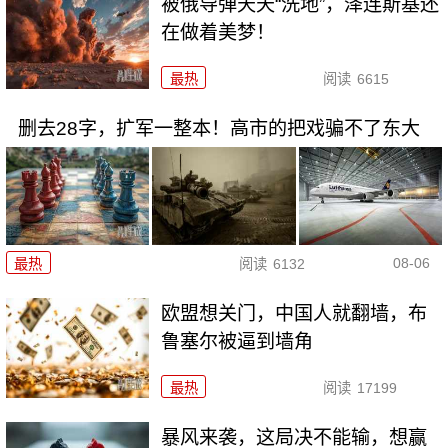
被俄导弹天天“洗地”，泽连斯基还
在做着美梦！
最热
阅读
6615
删去28字，扩军一整本！高市的把戏骗不了东大
08-06
最热
阅读
6132
欧盟想关门，中国人就翻墙，布
鲁塞尔被逼到墙角
最热
阅读
17199
暴风来袭，这局决不能输，想赢