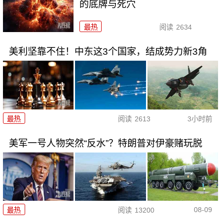
的底牌与死穴
最热
阅读
2634
美利坚靠不住！中东这3个国家，结成势力新3角
最热
阅读
2613
3小时前
美军一号人物突然“反水”？特朗普对伊豪赌玩脱
08-09
最热
阅读
13200