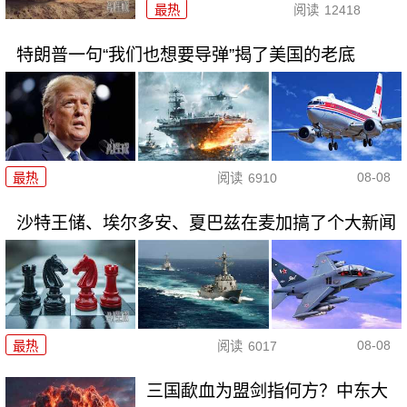
最热
阅读
12418
特朗普一句“我们也想要导弹”揭了美国的老底
08-08
最热
阅读
6910
沙特王储、埃尔多安、夏巴兹在麦加搞了个大新闻
08-08
最热
阅读
6017
三国歃血为盟剑指何方？中东大