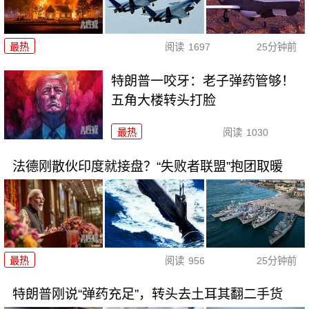
最热
阅读
1697
25分钟前
特朗普一咬牙：老子弹药管够！
五角大楼转头打脸
最热
阅读
1030
法德刚散伙印度就接盘？“失败者联盟”抱团取暖
最热
阅读
956
25分钟前
特朗普刚说“弹药充足”，转头去土耳其翻二手货