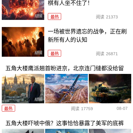
棋有人坐不住了！
最热
阅读
21373
一场被世界遗忘的战争，正在刷
新所有人的认知
最热
阅读
26871
五角大楼鹰派翘首盼进京，北京连门缝都没给留
08-07
最热
阅读
17759
五角大楼吓唬中俄？这事恰恰暴露了美军的底裤