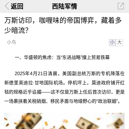
返回
西陆军情
万斯访印，咖喱味的帝国博弈，藏着多
少暗流？
小
大
小鸟
一、华盛顿的焦虑：当“东进战略”撞上贸易铁幕
2025年4月21日清晨，美国副总统万斯的专机降落在
新德里英迪拉·甘地国际机场。停机坪上，莫迪政府铺开红
毯的规格近乎谄媚——这不仅是万斯上任后首次访印，更是
一场裹挟着关税硝烟、移民矛盾与地缘野心的“政治联姻”。