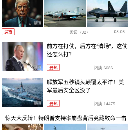
08-05
最热
阅读
7327
前方在打仗，后方在“清场”，这仗
还怎么打？
最热
阅读
6086
解放军五秒镜头颠覆太平洋！美
军最后安全区没了
最热
阅读
14475
惊天大反转！特朗普支持率崩盘背后竟藏致命一击