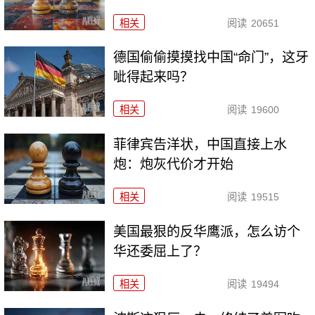
相关
阅读
20651
德国偷偷摸摸找中国“命门”，这牙
呲得起来吗？
相关
阅读
19600
菲律宾告洋状，中国直接上水
炮：炮灰代价才开始
相关
阅读
19515
美国最狠的反华鹰派，怎么访个
华还委屈上了？
相关
阅读
19494