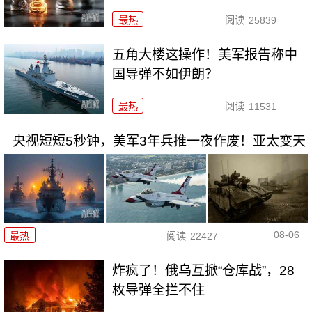
最热
阅读
25839
五角大楼这操作！美军报告称中
国导弹不如伊朗？
最热
阅读
11531
央视短短5秒钟，美军3年兵推一夜作废！亚太变天
08-06
最热
阅读
22427
炸疯了！俄乌互掀“仓库战”，28
枚导弹全拦不住