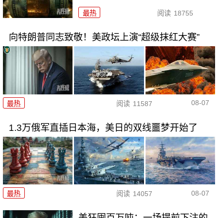
最热
阅读
18755
向特朗普同志致敬！美政坛上演“超级抹红大赛”
08-07
最热
阅读
11587
1.3万俄军直插日本海，美日的双线噩梦开始了
08-07
最热
阅读
14057
美狂囤百万吨：一场提前下注的