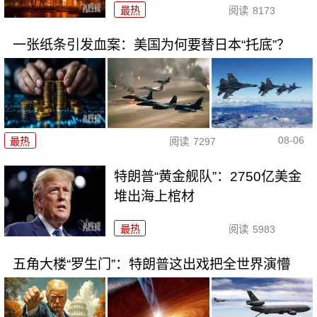
最热
阅读
8173
一张纸条引发血案：美国为何要替日本“托底”？
08-06
最热
阅读
7297
特朗普“黄金舰队”：2750亿美金
堆出海上棺材
最热
阅读
5983
五角大楼“罗生门”：特朗普这出戏把全世界演懵