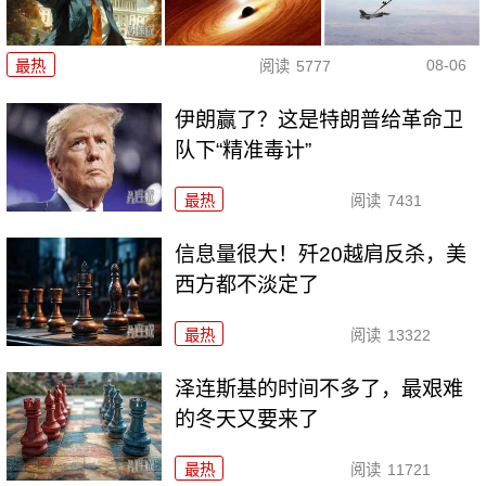
08-06
最热
阅读
5777
伊朗赢了？这是特朗普给革命卫
队下“精准毒计”
最热
阅读
7431
信息量很大！歼20越肩反杀，美
西方都不淡定了
最热
阅读
13322
泽连斯基的时间不多了，最艰难
的冬天又要来了
最热
阅读
11721