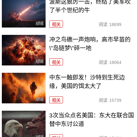
波斯这狠厉一击，终结了美军吹
了半个世纪的牛
相关
阅读
18699
冲之鸟礁一声炮响，高市早苗的
\"岛链梦\"碎一地
相关
阅读
18064
中东一触即发！沙特到生死边
缘，美国的饵太大了
相关
阅读
15739
3次当众点名美国：东大在联合国
替中东讨公道