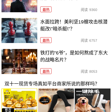
最热
阅读
9360
水面拉跨！美利坚19艘攻击核潜
艇改\"暗杀艇\"？
最热
阅读
6757
铁打的“6爷”，是如何熬成了东大
的战略名片？
最热
阅读
8053
双十一现货专场真如平台商家所说的那样吗？