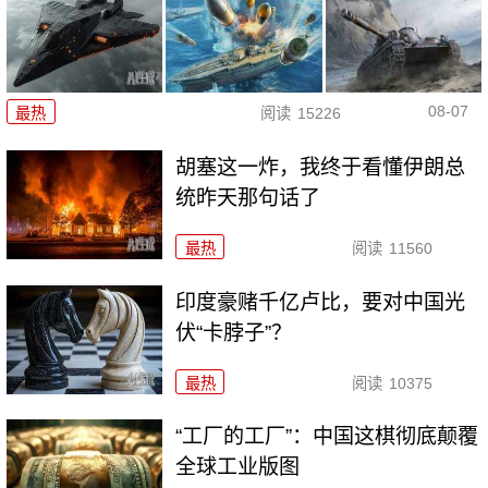
08-07
最热
阅读
15226
胡塞这一炸，我终于看懂伊朗总
统昨天那句话了
最热
阅读
11560
印度豪赌千亿卢比，要对中国光
伏“卡脖子”？
最热
阅读
10375
“工厂的工厂”：中国这棋彻底颠覆
全球工业版图