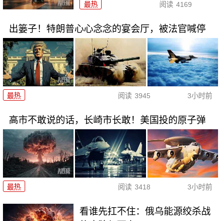
最热
阅读
4169
出篓子！特朗普心心念念的宴会厅，被法官喊停
最热
阅读
3945
3小时前
高市不敢说的话，长崎市长敢！美国投的原子弹
最热
阅读
3418
3小时前
看谁先扛不住：俄乌能源绞杀战