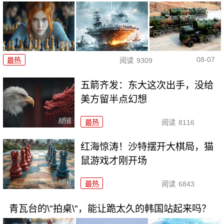
08-07
最热
阅读
9309
五箭齐发：东大这次出手，没给
美方留半点幻想
最热
阅读
8116
红海惊涛！沙特摆开大棋局，猫
鼠游戏才刚开场
最热
阅读
6843
青瓦台的\"拍桌\"，能让跪太久的韩国站起来吗？