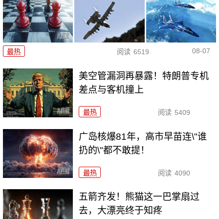
08-07
最热
阅读
6519
美空管漏洞再暴露！特朗普专机
差点与客机撞上
最热
阅读
5409
广岛核爆81年，高市早苗连\"谁
扔的\"都不敢提！
最热
阅读
4090
五箭齐发！熊猫这一巴掌扇过
去，大漂亮终于知疼