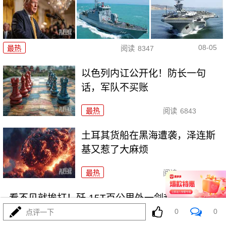
08-05
最热
阅读
8347
以色列内讧公开化！防长一句
话，军队不买账
最热
阅读
6843
土耳其货船在黑海遭袭，泽连斯
基又惹了大麻烦
最热
阅读
16994
看不见就挨打！歼-15T百公里外一剑封喉F-15J
0
0
点评一下