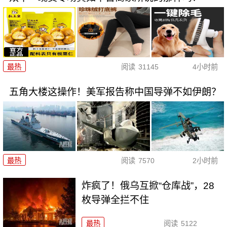
最热
阅读
31145
4小时前
五角大楼这操作！美军报告称中国导弹不如伊朗？
最热
阅读
7570
2小时前
炸疯了！俄乌互掀“仓库战”，28
枚导弹全拦不住
最热
阅读
5122