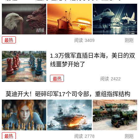
最热
阅读
3409
刚刚
1.3万俄军直插日本海，美日的双
线噩梦开始了
最热
阅读
2422
莫迪开大！砸碎印军17个司令部，重组指挥结构
最热
阅读
2778
刚刚