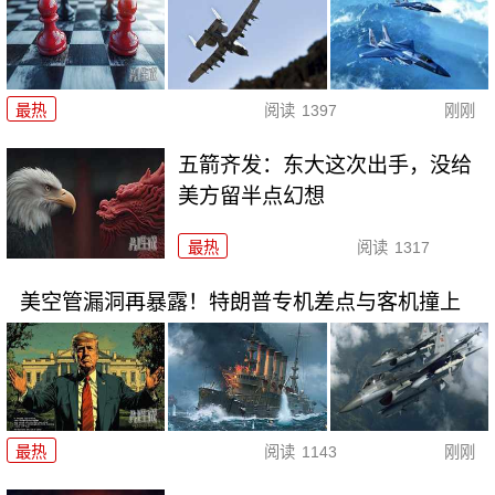
最热
阅读
1397
刚刚
五箭齐发：东大这次出手，没给
美方留半点幻想
最热
阅读
1317
美空管漏洞再暴露！特朗普专机差点与客机撞上
最热
阅读
1143
刚刚