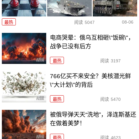
08-06
最热
阅读
5047
电商哭晕：俄乌互相砸\"饭碗\"，
战争已没有后方
最热
阅读
3197
766亿买不来安全？美核潜光鲜
\"大计划\"的背后
最热
阅读
5470
被俄导弹天天“洗地”，泽连斯基还
在做着美梦！
最热
阅读
4623