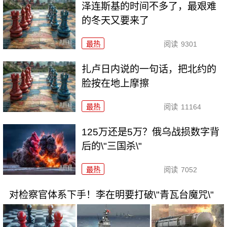
泽连斯基的时间不多了，最艰难
的冬天又要来了
最热
阅读
9301
扎卢日内说的一句话，把北约的
脸按在地上摩擦
最热
阅读
11164
125万还是5万？俄乌战损数字背
后的\"三国杀\"
最热
阅读
7052
对检察官体系下手！李在明要打破\"青瓦台魔咒\"