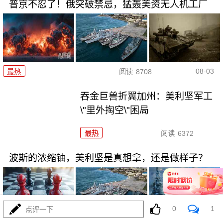
普京不忍了！俄突破禁忌，猛轰美资无人机工厂
08-03
最热
阅读
8708
吞金巨兽折翼加州：美利坚军工
\"里外掏空\"困局
最热
阅读
6372
波斯的浓缩铀，美利坚是真想拿，还是做样子？
0
1
点评一下