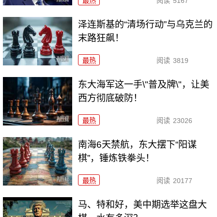
最热
阅读
5167
泽连斯基的“清场行动”与乌克兰的
末路狂飙！
最热
阅读
3819
东大海军这一手\"普及牌\"，让美
西方彻底破防！
最热
阅读
23026
南海6天禁航，东大摆下“阳谋
棋”，锤炼铁拳头！
最热
阅读
20177
马、特和好，美中期选举这盘大