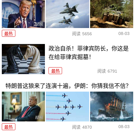
08-03
最热
阅读
5656
政治自杀！菲律宾防长，你这是
在给菲律宾掘墓！
最热
阅读
6791
特朗普这狼来了连演十遍，伊朗：你猜我信不信？
08-03
最热
阅读
4870