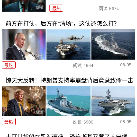
最热
阅读
5674
前方在打仗，后方在“清场”，这仗还怎么打？
08-05
最热
阅读
4664
惊天大反转！特朗普支持率崩盘背后竟藏致命一击
08-05
最热
阅读
6906