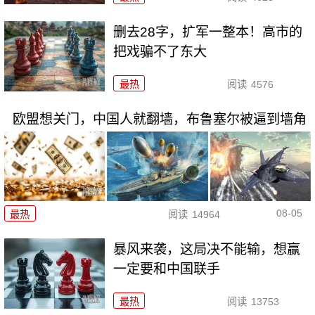
删去28字，扩军一整本！高市的
把戏骗不了东大
最热
阅读
4576
欧盟想关门，中国人就翻墙，布鲁塞尔被逼到墙角
08-05
最热
阅读
14964
暴风来袭，这局决不能输，想赢
一定要和中国联手
最热
阅读
13753