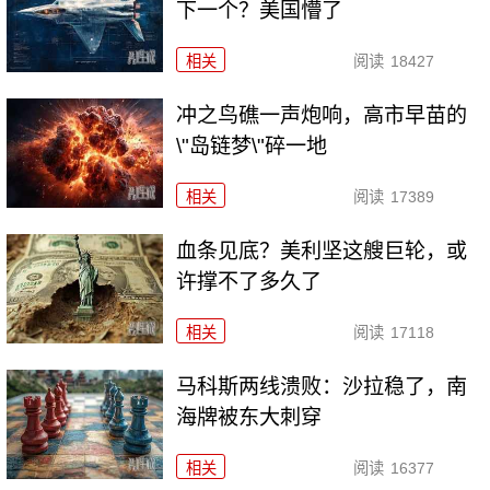
下一个？美国懵了
相关
阅读
18427
冲之鸟礁一声炮响，高市早苗的
\"岛链梦\"碎一地
相关
阅读
17389
血条见底？美利坚这艘巨轮，或
许撑不了多久了
相关
阅读
17118
马科斯两线溃败：沙拉稳了，南
海牌被东大刺穿
相关
阅读
16377