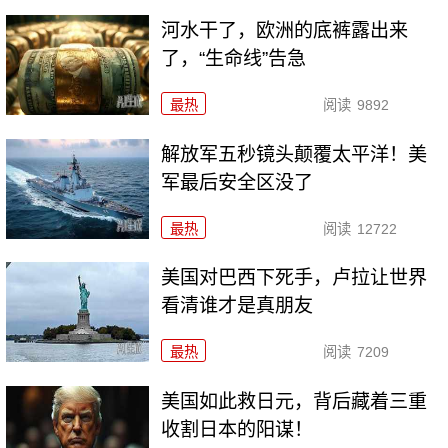
河水干了，欧洲的底裤露出来
了，“生命线”告急
最热
阅读
9892
解放军五秒镜头颠覆太平洋！美
军最后安全区没了
最热
阅读
12722
美国对巴西下死手，卢拉让世界
看清谁才是真朋友
最热
阅读
7209
美国如此救日元，背后藏着三重
收割日本的阳谋！