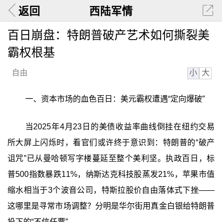
返回
西陆军情
百日崩盘：特朗普破产艺术如何撕裂美
霸权根基
小
大
自由
一、资本市场的血色百日：美元霸权遭遇“定向爆破”
当2025年4月23日的美债收益率曲线倒挂在纽约交易
所大屏上闪烁时，看官们或许终于意识到：特朗普的“破产
诅咒”已从曼哈顿写字楼蔓延至整个美利坚。执政百日，标
普500指数暴跌11%，纳斯达克科技股蒸发21%，苹果市值
缩水相当于3个波音公司，特斯拉股价自由落体式下挫——
这哪里是寻常市场调整？分明是华尔街用真金白银给特朗普
投下的“不信任票”。