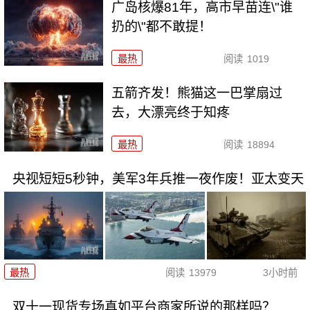
广岛核爆81年，高市早苗连\"谁
扔的\"都不敢提！
最热
阅读
1019
五箭齐发！熊猫这一巴掌扇过
去，大漂亮终于知疼
最热
阅读
18894
央视短短5秒钟，美军3年兵推一夜作废！亚太变天
最热
阅读
13979
3小时前
双十一现货专场真如平台商家所说的那样吗？