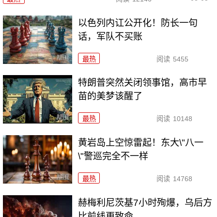
以色列内讧公开化！防长一句
话，军队不买账
最热
阅读
5455
特朗普突然关闭领事馆，高市早
苗的美梦该醒了
最热
阅读
10148
黄岩岛上空惊雷起！东大\"八一
\"警巡完全不一样
最热
阅读
14768
赫梅利尼茨基7小时殉爆，乌后方
比前线更致命