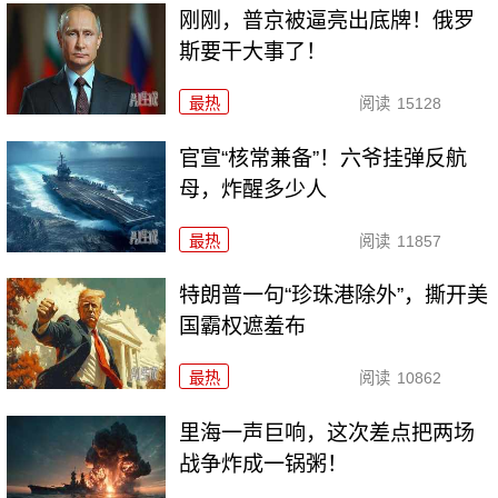
刚刚，普京被逼亮出底牌！俄罗
斯要干大事了！
最热
阅读
15128
官宣“核常兼备”！六爷挂弹反航
母，炸醒多少人
最热
阅读
11857
特朗普一句“珍珠港除外”，撕开美
国霸权遮羞布
最热
阅读
10862
里海一声巨响，这次差点把两场
战争炸成一锅粥！