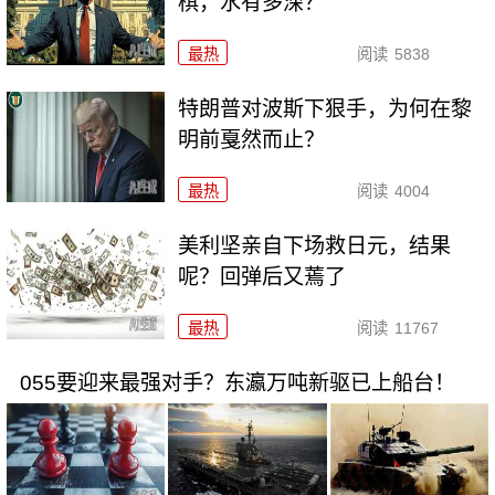
棋，水有多深？
最热
阅读
5838
特朗普对波斯下狠手，为何在黎
明前戛然而止？
最热
阅读
4004
美利坚亲自下场救日元，结果
呢？回弹后又蔫了
最热
阅读
11767
055要迎来最强对手？东瀛万吨新驱已上船台！