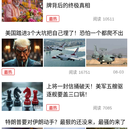
牌背后的终极真相
最热
阅读
10511
美国踏进3个大坑把自己埋了！恐怕一个都爬不出
08-03
最热
阅读
16751
上将一封信捅破天！美军五艘驱
逐舰要盖三口锅！
最热
阅读
7085
特朗普要对伊朗动手？最狠的还没来，最骚的来了