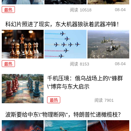
08-04
最热
阅读
10518
科幻片照进了现实，东大机器狼驮着武器冲锋！
08-04
最热
阅读
8153
千机压境：俄乌战场上的\"蜂群
\"博弈与东大启示
最热
阅读
7901
波斯要给中东\"物理断网\"，特朗普忙递橄榄枝？