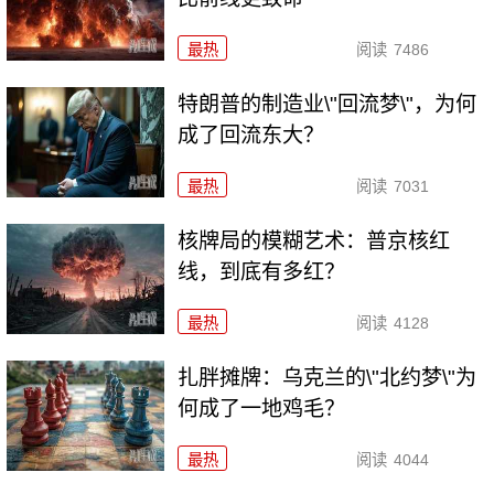
最热
阅读
7486
特朗普的制造业\"回流梦\"，为何
成了回流东大？
最热
阅读
7031
核牌局的模糊艺术：普京核红
线，到底有多红？
最热
阅读
4128
扎胖摊牌：乌克兰的\"北约梦\"为
何成了一地鸡毛？
最热
阅读
4044