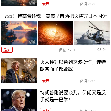
最热
阅读
8685
731！特高课还魂！高市早苗两把火烧穿日本国运
08-04
最热
阅读
4791
灭人种？以色列这波操作，连特
朗普面子都敢踩！
最热
阅读
6309
特朗普刚说要谈判，伊朗又是反
手就是一巴掌！