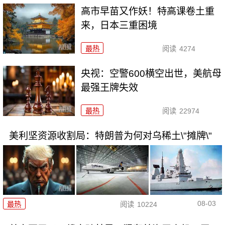
高市早苗又作妖！特高课卷土重
来，日本三重困境
最热
阅读
4274
央视：空警600横空出世，美航母
最强王牌失效
最热
阅读
22974
美利坚资源收割局：特朗普为何对乌稀土\"摊牌\"
08-03
最热
阅读
10224