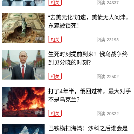
相关
阅读
24337
“去美元化”加速，美债无人问津，
东瀛被锁死！
相关
阅读
23193
生死时刻提前到来！俄乌战争终
到见分晓的时刻？
相关
阅读
22502
打了4年半，俄回过神，最大对手
不是乌克兰？
相关
阅读
20322
巴铁横扫海湾：沙科之后谁会是