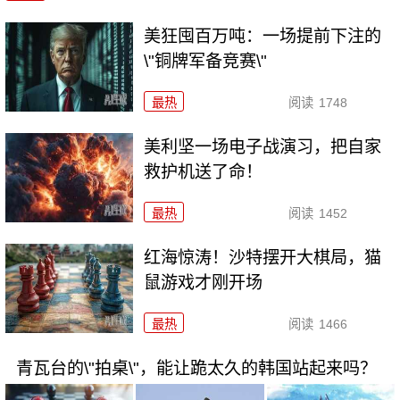
美狂囤百万吨：一场提前下注的
\"铜牌军备竞赛\"
最热
阅读
1748
美利坚一场电子战演习，把自家
救护机送了命！
最热
阅读
1452
红海惊涛！沙特摆开大棋局，猫
鼠游戏才刚开场
最热
阅读
1466
青瓦台的\"拍桌\"，能让跪太久的韩国站起来吗？