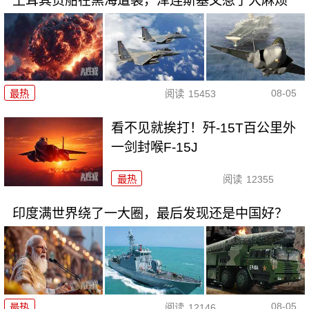
土耳其货船在黑海遭袭，泽连斯基又惹了大麻烦
08-05
最热
阅读
15453
看不见就挨打！歼-15T百公里外
一剑封喉F-15J
最热
阅读
12355
印度满世界绕了一大圈，最后发现还是中国好？
08-05
最热
阅读
12146