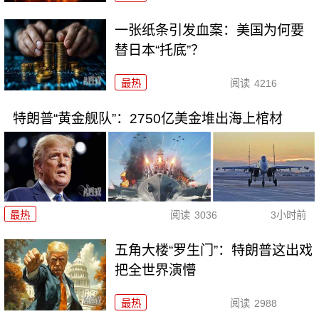
一张纸条引发血案：美国为何要
替日本“托底”？
最热
阅读
4216
特朗普“黄金舰队”：2750亿美金堆出海上棺材
最热
阅读
3036
3小时前
五角大楼“罗生门”：特朗普这出戏
把全世界演懵
最热
阅读
2988