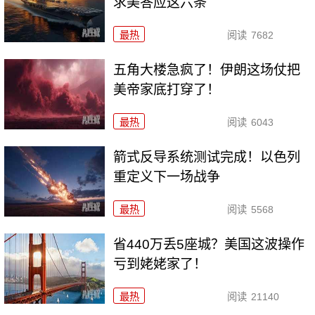
求美答应这六条
最热
阅读
7682
五角大楼急疯了！伊朗这场仗把
美帝家底打穿了！
最热
阅读
6043
箭式反导系统测试完成！以色列
重定义下一场战争
最热
阅读
5568
省440万丢5座城？美国这波操作
亏到姥姥家了！
最热
阅读
21140