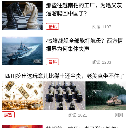
那些往越南钻的工厂，为啥又灰
溜溜爬回中国了？
最热
阅读
1197
45艘战舰全部能打航母？西方情
报界为何集体失声
最热
阅读
1233
四川挖出这玩意儿比稀土还金贵，老美真坐不住了
最热
阅读
1021
刚刚