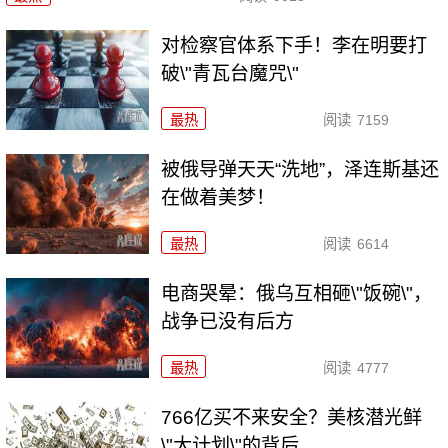
对检察官体系下手！李在明要打
破\"青瓦台魔咒\"
最热
阅读
7159
被俄导弹天天“洗地”，泽连斯基还
在做着美梦！
最热
阅读
6614
电商哭晕：俄乌互相砸\"饭碗\"，
战争已没有后方
最热
阅读
4777
766亿买不来安全？美核潜光鲜
\"大计划\"的背后