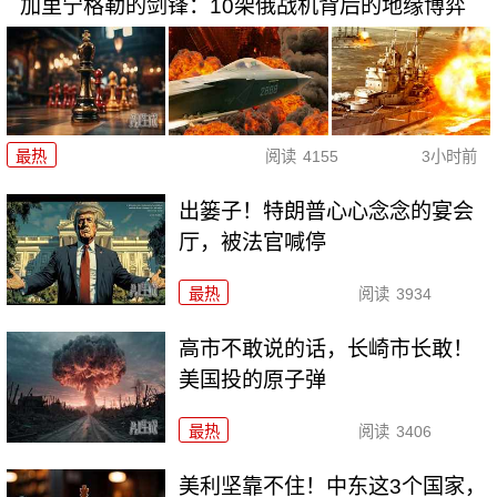
加里宁格勒的剑锋：10架俄战机背后的地缘博弈
最热
阅读
4155
3小时前
出篓子！特朗普心心念念的宴会
厅，被法官喊停
最热
阅读
3934
高市不敢说的话，长崎市长敢！
美国投的原子弹
最热
阅读
3406
美利坚靠不住！中东这3个国家，