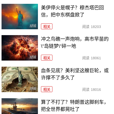
美伊停火是幌子？穆杰塔巴回
信，把中东棋盘掀了
相关
阅读
18203
冲之鸟礁一声炮响，高市早苗的
\"岛链梦\"碎一地
相关
阅读
18061
血条见底？美利坚这艘巨轮，或
许撑不了多久了
相关
阅读
18016
算了不打了？特朗普这脚刹车，
把全世界都晃吐了