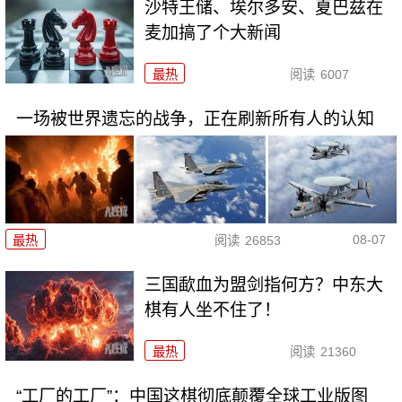
沙特王储、埃尔多安、夏巴兹在
麦加搞了个大新闻
最热
阅读
6007
一场被世界遗忘的战争，正在刷新所有人的认知
08-07
最热
阅读
26853
三国歃血为盟剑指何方？中东大
棋有人坐不住了！
最热
阅读
21360
“工厂的工厂”：中国这棋彻底颠覆全球工业版图