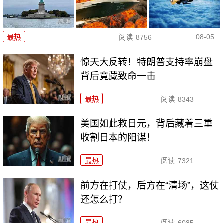
08-05
最热
阅读
8756
惊天大反转！特朗普支持率崩盘
背后竟藏致命一击
最热
阅读
8343
美国如此救日元，背后藏着三重
收割日本的阳谋！
最热
阅读
7321
前方在打仗，后方在“清场”，这仗
还怎么打？
最热
阅读
6085