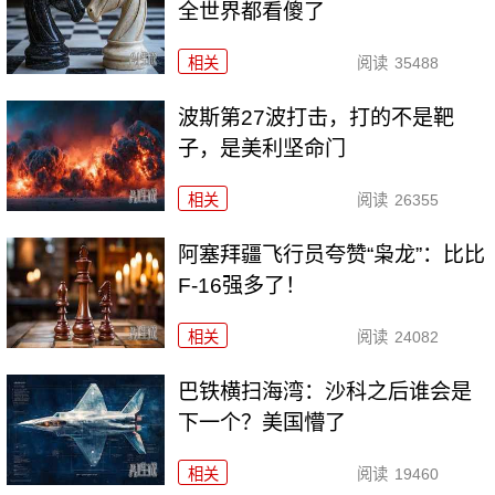
全世界都看傻了
相关
阅读
35488
波斯第27波打击，打的不是靶
子，是美利坚命门
相关
阅读
26355
阿塞拜疆飞行员夸赞“枭龙”：比比
F-16强多了！
相关
阅读
24082
巴铁横扫海湾：沙科之后谁会是
下一个？美国懵了
相关
阅读
19460