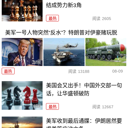
结成势力新3角
最热
阅读
2605
美军一号人物突然“反水”？特朗普对伊豪赌玩脱
08-09
最热
阅读
13188
美国会又出手！中国外交部一句
话，让华盛顿破防
最热
阅读
12667
美军收到最后通牒：伊朗居然要