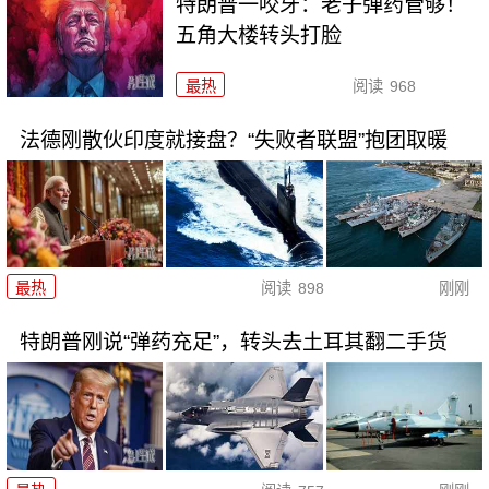
特朗普一咬牙：老子弹药管够！
五角大楼转头打脸
最热
阅读
968
法德刚散伙印度就接盘？“失败者联盟”抱团取暖
最热
阅读
898
刚刚
特朗普刚说“弹药充足”，转头去土耳其翻二手货