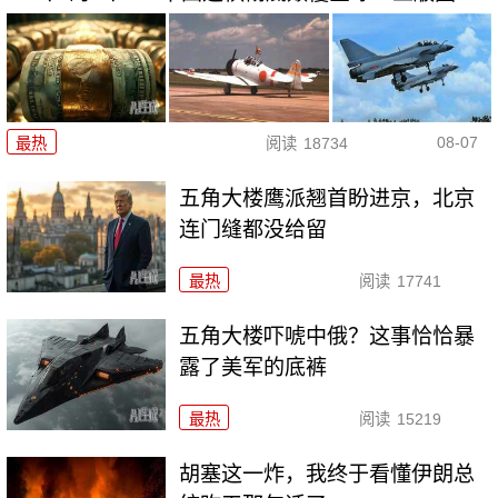
08-07
最热
阅读
18734
五角大楼鹰派翘首盼进京，北京
连门缝都没给留
最热
阅读
17741
五角大楼吓唬中俄？这事恰恰暴
露了美军的底裤
最热
阅读
15219
胡塞这一炸，我终于看懂伊朗总