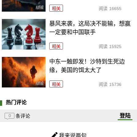
相关
阅读
16655
暴风来袭，这局决不能输，想赢
一定要和中国联手
相关
阅读
15925
中东一触即发！沙特到生死边
缘，美国的饵太大了
相关
阅读
15736
热门评论
登陆
0
条评论
我来说两句