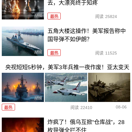
去，大漂亮终于知疼
最热
阅读
25824
五角大楼这操作！美军报告称中
国导弹不如伊朗？
最热
阅读
11525
央视短短5秒钟，美军3年兵推一夜作废！亚太变天
08-06
最热
阅读
22410
炸疯了！俄乌互掀“仓库战”，28
枚导弹全拦不住