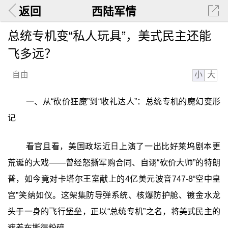
返回
西陆军情
总统专机变“私人玩具”，美式民主还能
飞多远？
小
大
自由
一、从“砍价狂魔”到“收礼达人”：总统专机的魔幻变形
记
看官且看，美国政坛近日上演了一出比好莱坞剧本更
荒诞的大戏——曾经怒撕军购合同、自诩“砍价大师”的特朗
普，如今竟对卡塔尔王室献上的4亿美元波音747-8“空中皇
宫”笑纳如仪。这架集防导弹系统、核爆防护舱、镀金水龙
头于一身的飞行堡垒，正以“总统专机”之名，将美式民主的
遮羞布撕得粉碎。