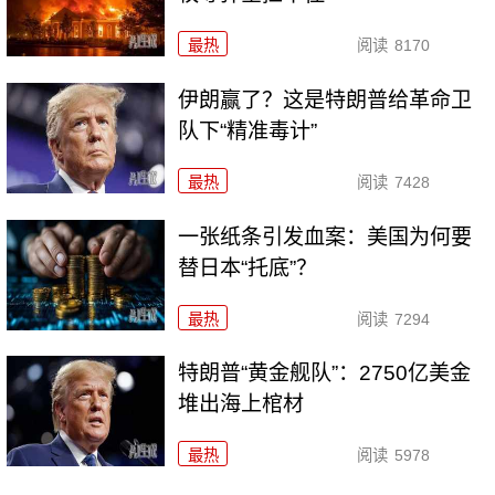
最热
阅读
8170
伊朗赢了？这是特朗普给革命卫
队下“精准毒计”
最热
阅读
7428
一张纸条引发血案：美国为何要
替日本“托底”？
最热
阅读
7294
特朗普“黄金舰队”：2750亿美金
堆出海上棺材
最热
阅读
5978