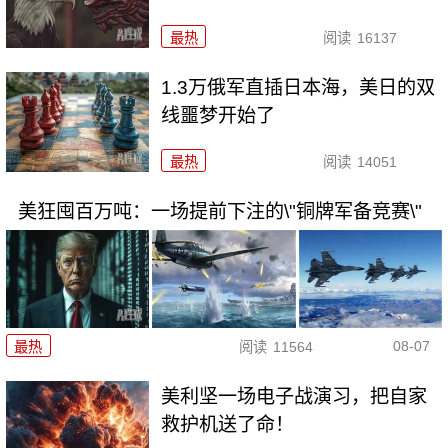
最热
阅读
16137
1.3万俄军直插日本海，美日的双
线噩梦开始了
最热
阅读
14051
美狂囤百万吨：一场提前下注的\"铜牌军备竞赛\"
08-07
最热
阅读
11564
美利坚一场电子战演习，把自家
救护机送了命！