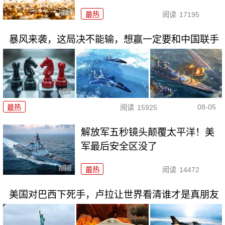
最热
阅读
17195
暴风来袭，这局决不能输，想赢一定要和中国联手
08-05
最热
阅读
15925
解放军五秒镜头颠覆太平洋！美
军最后安全区没了
最热
阅读
14472
美国对巴西下死手，卢拉让世界看清谁才是真朋友