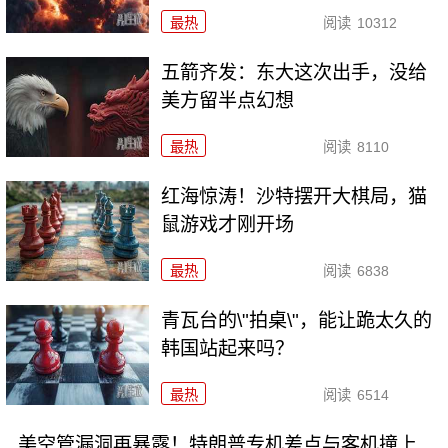
最热
阅读
10312
五箭齐发：东大这次出手，没给
美方留半点幻想
最热
阅读
8110
红海惊涛！沙特摆开大棋局，猫
鼠游戏才刚开场
最热
阅读
6838
青瓦台的\"拍桌\"，能让跪太久的
韩国站起来吗？
最热
阅读
6514
美空管漏洞再暴露！特朗普专机差点与客机撞上