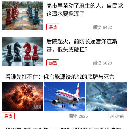
高市早苗动了麻生的人，自民党
这潭水要搅浑了
最热
阅读
6432
后院起火，前防长逼宫泽连斯
基，低头或硬扛？
最热
阅读
5628
看谁先扛不住：俄乌能源绞杀战的底牌与死穴
最热
阅读
2625
3小时前