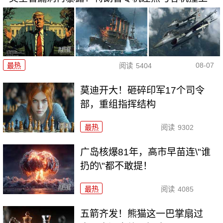
08-07
最热
阅读
5404
莫迪开大！砸碎印军17个司令
部，重组指挥结构
最热
阅读
9302
广岛核爆81年，高市早苗连\"谁
扔的\"都不敢提！
最热
阅读
4085
五箭齐发！熊猫这一巴掌扇过