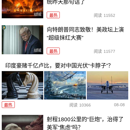
统昨天那句话了
最热
阅读
11552
向特朗普同志致敬！美政坛上演
“超级抹红大赛”
最热
阅读
11577
印度豪赌千亿卢比，要对中国光伏“卡脖子”？
08-08
最热
阅读
10366
射程1800公里的“巨炮”，治得了
美军“焦虑”吗？