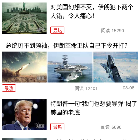
对美国幻想不灭，伊朗犯下两个
大错，令人痛心！
最热
阅读
15290
总统见不到领袖，伊朗革命卫队自己下令开打？
08-08
最热
阅读
12401
特朗普一句“我们也想要导弹”揭了
美国的老底
最热
阅读
6898