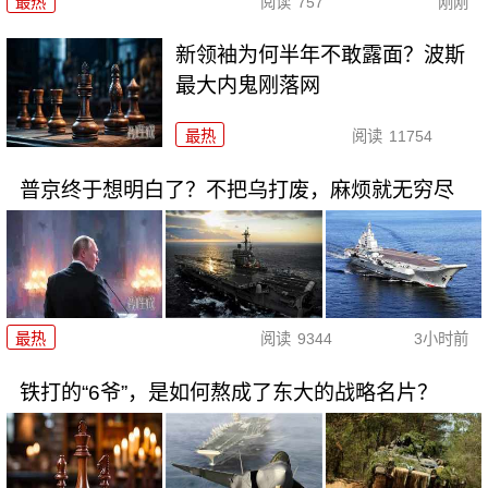
最热
阅读
757
刚刚
新领袖为何半年不敢露面？波斯
最大内鬼刚落网
最热
阅读
11754
普京终于想明白了？不把乌打废，麻烦就无穷尽
最热
阅读
9344
3小时前
铁打的“6爷”，是如何熬成了东大的战略名片？