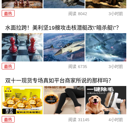
最热
阅读
8042
3小时前
水面拉跨！美利坚19艘攻击核潜艇改\"暗杀艇\"？
最热
阅读
6735
3小时前
双十一现货专场真如平台商家所说的那样吗？
最热
阅读
31145
4小时前