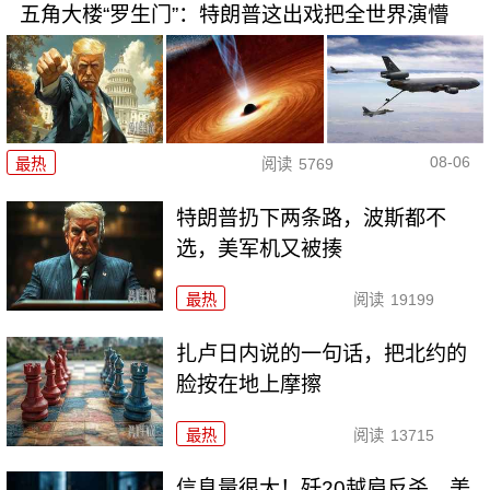
五角大楼“罗生门”：特朗普这出戏把全世界演懵
08-06
最热
阅读
5769
特朗普扔下两条路，波斯都不
选，美军机又被揍
最热
阅读
19199
扎卢日内说的一句话，把北约的
脸按在地上摩擦
最热
阅读
13715
信息量很大！歼20越肩反杀，美