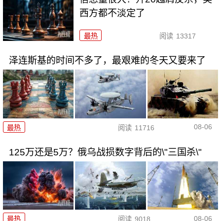
西方都不淡定了
最热
阅读
13317
泽连斯基的时间不多了，最艰难的冬天又要来了
08-06
最热
阅读
11716
125万还是5万？俄乌战损数字背后的\"三国杀\"
08-06
最热
阅读
9018