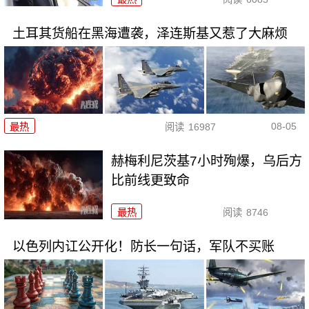
土耳其货船在黑海遭袭，泽连斯基又惹了大麻烦
08-05
最热
阅读
16987
赫梅利尼茨基7小时殉爆，乌后方
比前线更致命
最热
阅读
8746
以色列内讧公开化！防长一句话，军队不买账