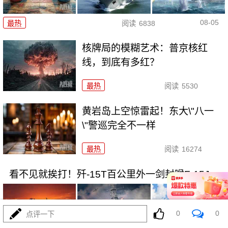
08-05
最热
阅读
6838
核牌局的模糊艺术：普京核红
线，到底有多红？
最热
阅读
5530
黄岩岛上空惊雷起！东大\"八一
\"警巡完全不一样
最热
阅读
16274
看不见就挨打！歼-15T百公里外一剑封喉F-15J
0
0
点评一下