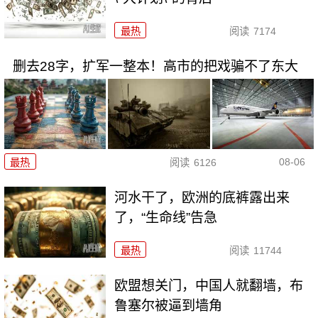
最热
阅读
7174
删去28字，扩军一整本！高市的把戏骗不了东大
08-06
最热
阅读
6126
河水干了，欧洲的底裤露出来
了，“生命线”告急
最热
阅读
11744
欧盟想关门，中国人就翻墙，布
鲁塞尔被逼到墙角